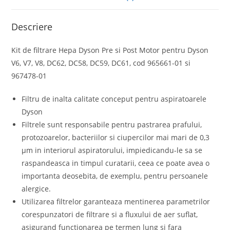
Descriere
Kit de filtrare Hepa Dyson Pre si Post Motor pentru Dyson
V6, V7, V8, DC62, DC58, DC59, DC61, cod 965661-01 si
967478-01
Filtru de inalta calitate conceput pentru aspiratoarele
Dyson
Filtrele sunt responsabile pentru pastrarea prafului,
protozoarelor, bacteriilor si ciupercilor mai mari de 0,3
µm in interiorul aspiratorului, impiedicandu-le sa se
raspandeasca in timpul curatarii, ceea ce poate avea o
importanta deosebita, de exemplu, pentru persoanele
alergice.
Utilizarea filtrelor garanteaza mentinerea parametrilor
corespunzatori de filtrare si a fluxului de aer suflat,
asigurand functionarea pe termen lung si fara