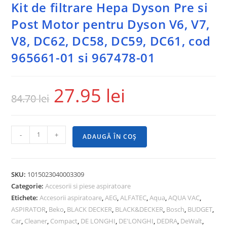
Kit de filtrare Hepa Dyson Pre si
Post Motor pentru Dyson V6, V7,
V8, DC62, DC58, DC59, DC61, cod
965661-01 si 967478-01
27.95
lei
84.70
lei
-
+
ADAUGĂ ÎN COȘ
SKU:
1015023040003309
Categorie:
Accesorii si piese aspiratoare
Etichete:
Accesorii aspiratoare
,
AEG
,
ALFATEC
,
Aqua
,
AQUA VAC
,
ASPIRATOR
,
Beko
,
BLACK DECKER
,
BLACK&DECKER
,
Bosch
,
BUDGET
,
Car
,
Cleaner
,
Compact
,
DE LONGHI
,
DE'LONGHI
,
DEDRA
,
DeWalt
,