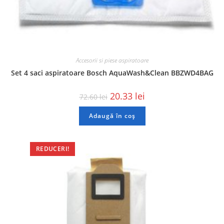
Accesorii si piese aspiratoare
Set 4 saci aspiratoare Bosch AquaWash&Clean BBZWD4BAG
20.33
lei
72.60
lei
Adaugă în coș
REDUCERI!