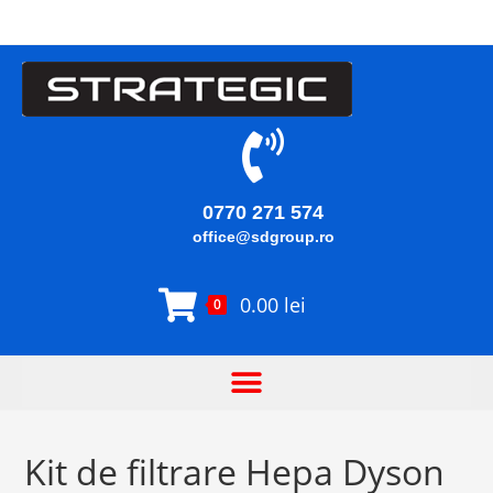
0770 271 574
office@sdgroup.ro
0.00
lei
0
Kit de filtrare Hepa Dyson