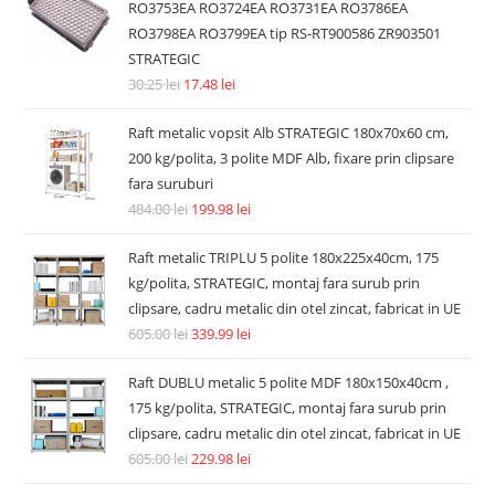
RO3753EA RO3724EA RO3731EA RO3786EA
RO3798EA RO3799EA tip RS-RT900586 ZR903501
STRATEGIC
30.25
lei
17.48
lei
Raft metalic vopsit Alb STRATEGIC 180x70x60 cm,
200 kg/polita, 3 polite MDF Alb, fixare prin clipsare
fara suruburi
484.00
lei
199.98
lei
Raft metalic TRIPLU 5 polite 180x225x40cm, 175
kg/polita, STRATEGIC, montaj fara surub prin
clipsare, cadru metalic din otel zincat, fabricat in UE
605.00
lei
339.99
lei
Raft DUBLU metalic 5 polite MDF 180x150x40cm ,
175 kg/polita, STRATEGIC, montaj fara surub prin
clipsare, cadru metalic din otel zincat, fabricat in UE
605.00
lei
229.98
lei