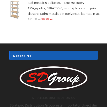
Raft metalic 5 polite MDF 180x75x40cm,
175kg/polita, STRATEGIC, montaj fara surub prin
clipsare, cadru metalic din otel zincat, fabricat in UE
181.50
lei
99.99
lei
Despre Noi
STRATEGIC DISTRIBUTION SA
Strategic Distribution Group este importator direct din