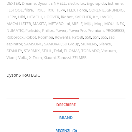
DEXTER
,
Dreame
,
Dyson
,
EINHELL
,
Electrolux
,
Ergorapido
,
Extreme
,
FESTOOL
,
filtre
,
Filtru
,
Filtru HEPA
,
FLEX
,
Force
,
GORENJE
,
GRUNDIG:
,
HEPA
,
Hilti
,
HITACHI
,
HOOVER
,
iRobot
,
KARCHER
,
Kit
,
LAVOR
,
MACALLISTER
,
MAKITA
,
METABO
,
mi
,
MIELE
,
Mijia
,
Mop
,
MOULINEX
,
NUMATIC
,
Parkside
,
Philips
,
Power
,
PowerPro
,
Premium
,
PROGRESS
,
Roborock
,
Robot
,
Roomba
,
Rowenta
,
RYOBI
,
S50
,
S51
,
S55
,
saci
aspirator
,
SAMSUNG
,
SAMURAI
,
SD Group
,
SIEMENS
,
Silence
,
STANLEY
,
STARMIX
,
STIHL
,
Tefal
,
THOMAS
,
TORNADO
,
Vacuum
,
Viomi
,
Volta
,
X-Trem
,
Xiaomi
,
Zanussi
,
ZELMER
Dyson
STRATEGIC
DESCRIERE
BRAND
RECENZII (0)