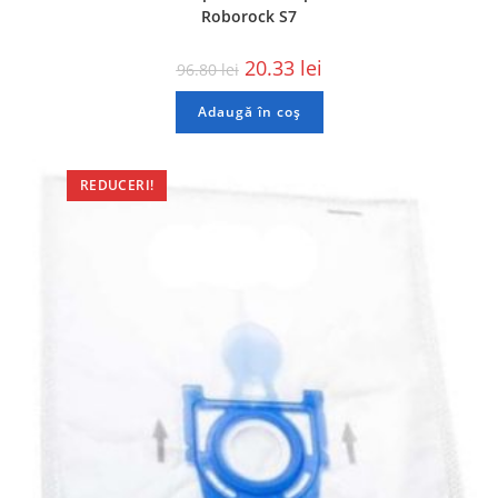
Roborock S7
20.33
lei
96.80
lei
Adaugă în coș
REDUCERI!