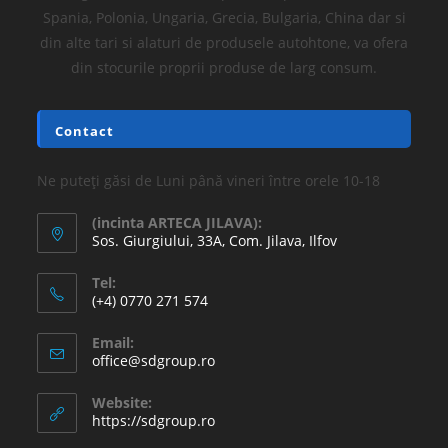
Spania, Polonia, Ungaria, Grecia, Bulgaria, China dar si
din alte tari si alaturi de produsele autohtone, va ofera
din stocurile proprii produse de larg consum.
Contact
Ne puteți găsi de Luni până vineri între orele 10-18
(incinta ARTECA JILAVA):
Sos. Giurgiului, 33A, Com. Jilava, Ilfov
Tel:
(+4) 0770 271 574
Email:
office@sdgroup.ro
Website:
https://sdgroup.ro