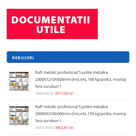
REDUCERI
Raft metalic profesional 5 polite metalice
2000X5210X600mm (HxLxA), 180 kg/polita, montaj
fara suruburi 1
4840.00
lei
3913.68
lei
Raft metalic profesional 5 polite metalice
2000X6210X600mm (HxLxA), 150 kg/polita, montaj
fara suruburi 1
3993.00
lei
3862.85
lei