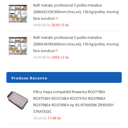
Raft metalic profesional 5 polite metalice
2000X6210X500mm (HxLxA), 130 kg/polita, montaj
fara suruburi 1
5445.00
lei
3639.15
lei
Raft metalic profesional 5 polite metalice
2000X4976X600mm (HxLxA), 150 kg/polita, montaj
fara suruburi 1
4235.00
lei
3456.12
lei
Produse Recente
Filtru Hepa compatibil Rowenta RO3718EA
RO3753EA RO3724EA RO3731EA RO3786EA
RO3798EA RO3799EA tip RS-RT900586 ZR903501
STRATEGIC
30.25
lei
17.48
lei