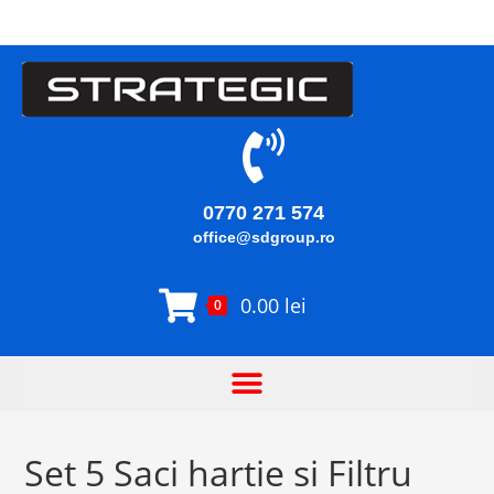
0770 271 574
office@sdgroup.ro
0.00
lei
0
Set 5 Saci hartie si Filtru