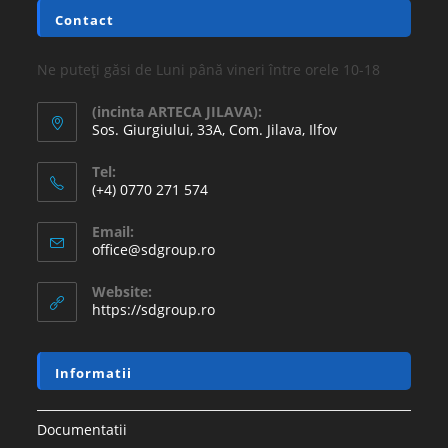
Contact
Ne puteți găsi de Luni până vineri între orele 10-18
(incinta ARTECA JILAVA):
Sos. Giurgiului, 33A, Com. Jilava, Ilfov
Tel:
(+4) 0770 271 574
Email:
office@sdgroup.ro
Website:
https://sdgroup.ro
Informatii
Documentatii