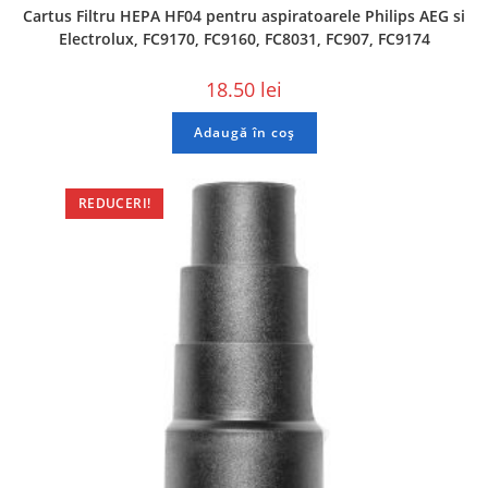
Cartus Filtru HEPA HF04 pentru aspiratoarele Philips AEG si
Electrolux, FC9170, FC9160, FC8031, FC907, FC9174
18.50
lei
Adaugă în coș
REDUCERI!