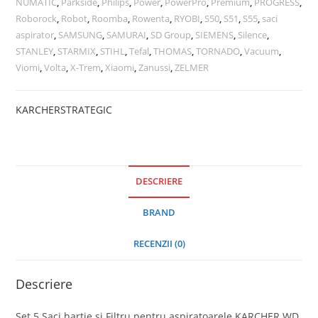
NUMATIC
,
Parkside
,
Philips
,
Power
,
PowerPro
,
Premium
,
PROGRESS
,
Roborock
,
Robot
,
Roomba
,
Rowenta
,
RYOBI
,
S50
,
S51
,
S55
,
saci
aspirator
,
SAMSUNG
,
SAMURAI
,
SD Group
,
SIEMENS
,
Silence
,
STANLEY
,
STARMIX
,
STIHL
,
Tefal
,
THOMAS
,
TORNADO
,
Vacuum
,
Viomi
,
Volta
,
X-Trem
,
Xiaomi
,
Zanussi
,
ZELMER
KARCHER
STRATEGIC
DESCRIERE
BRAND
RECENZII (0)
Descriere
Set 5 Saci hartie si Filtru pentru aspiratoarele KARCHER WD