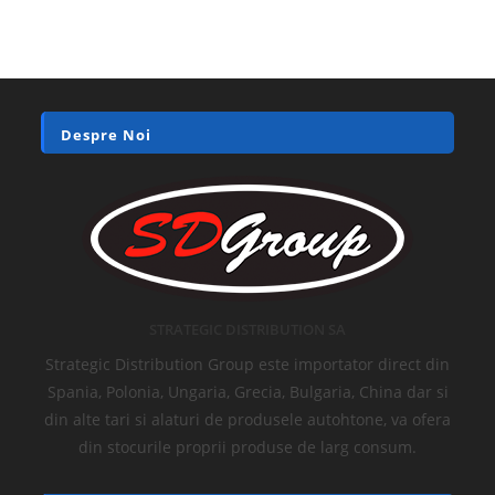
Despre Noi
STRATEGIC DISTRIBUTION SA
Strategic Distribution Group este importator direct din
Spania, Polonia, Ungaria, Grecia, Bulgaria, China dar si
din alte tari si alaturi de produsele autohtone, va ofera
din stocurile proprii produse de larg consum.