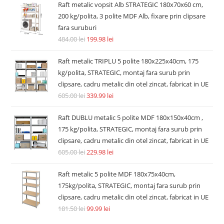
Raft metalic vopsit Alb STRATEGIC 180x70x60 cm,
200 kg/polita, 3 polite MDF Alb, fixare prin clipsare
fara suruburi
484.00
lei
199.98
lei
Raft metalic TRIPLU 5 polite 180x225x40cm, 175
kg/polita, STRATEGIC, montaj fara surub prin
clipsare, cadru metalic din otel zincat, fabricat in UE
605.00
lei
339.99
lei
Raft DUBLU metalic 5 polite MDF 180x150x40cm ,
175 kg/polita, STRATEGIC, montaj fara surub prin
clipsare, cadru metalic din otel zincat, fabricat in UE
605.00
lei
229.98
lei
Raft metalic 5 polite MDF 180x75x40cm,
175kg/polita, STRATEGIC, montaj fara surub prin
clipsare, cadru metalic din otel zincat, fabricat in UE
181.50
lei
99.99
lei