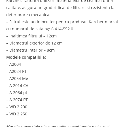
Karcher. Datorita utilizarii materialelor de cea mai buna
calitate, asigura un grad ridicat de filtrare si rezistenta la
deteriorarea mecanica.
– Filtrul este un inlocuitor pentru produsul Karcher marcat
cu numarul de catalog: 6.414-552.0
– Inaltimea filtrului – 12cm
– Diametrul exterior de 12 cm
– Diametru interior – 8cm
Modele compatibile:
– A2004
– A2024 PT
– A2054 Me
– A 2014 CV
– A 2064 pt
– A 2074 PT
– WD 2.200
– WD 2.250
Marcile comerciale ale companiilor mentionate mai sus si