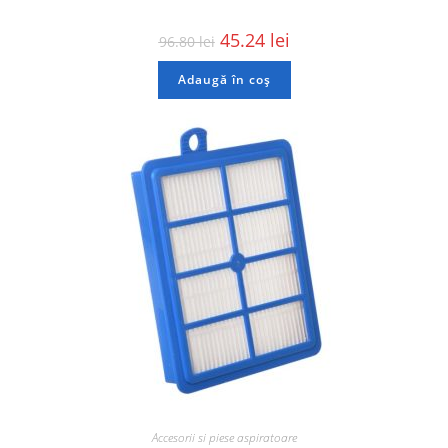
45.24
lei
96.80
lei
Adaugă în coș
Accesorii si piese aspiratoare