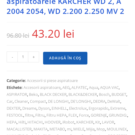
aspiratoarele KARCHER WD 2, A
2004 2054, WD 2.200 2.250 MV 2
43.20
lei
96.80
lei
-
+
ADAUGĂ ÎN COȘ
Categorie:
Accesorii si piese aspiratoare
Etichete:
Accesorii aspiratoare
,
AEG
,
ALFATEC
,
Aqua
,
AQUA VAC
,
ASPIRATOR
,
Beko
,
BLACK DECKER
,
BLACK&DECKER
,
Bosch
,
BUDGET
,
Car
,
Cleaner
,
Compact
,
DE LONGHI
,
DE'LONGHI
,
DEDRA
,
DeWalt
,
DEXTER
,
Dreame
,
Dyson
,
EINHELL
,
Electrolux
,
Ergorapido
,
Extreme
,
FESTOOL
,
filtre
,
Filtru
,
Filtru HEPA
,
FLEX
,
Force
,
GORENJE
,
GRUNDIG:
,
HEPA
,
Hilti
,
HITACHI
,
HOOVER
,
iRobot
,
KARCHER
,
Kit
,
LAVOR
,
MACALLISTER
,
MAKITA
,
METABO
,
mi
,
MIELE
,
Mijia
,
Mop
,
MOULINEX
,