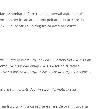
ndam schimbarea filtrului la un interval atat de mult
rovoca un aer incarcat din nou poluat. Prin urmare, in
e 1-3 luni pentru a va asigura ca aveti aer curat.
 WD 3 Battery Premium Set / WD 3 Battery Set / WD 3 Car
ome / WD 3 P Workshop / WD 3 – set de curatare
/ WD 3.800 M eco! Ogic / WD 5.800 eco! Ogic / A 22201 /
tora sunt folosite doar in scop informativ si sunt
rea filtrului. Filtru cu retinere mare de praf; murdaria