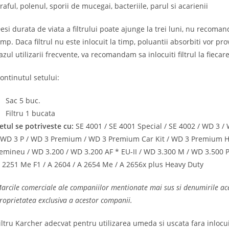
raful, polenul, sporii de mucegai, bacteriile, parul si acarienii
esi durata de viata a filtrului poate ajunge la trei luni, nu recoma
imp. Daca filtrul nu este inlocuit la timp, poluantii absorbiti vor p
azul utilizarii frecvente, va recomandam sa inlocuiti filtrul la fiecar
ontinutul setului:
Sac 5 buc.
Filtru 1 bucata
etul se potriveste cu:
SE 4001 / SE 4001 Special / SE 4002 / WD 3 /
 WD 3 P / WD 3 Premium / WD 3 Premium Car Kit / WD 3 Premium H
emineu / WD 3.200 / WD 3.200 AF * EU-II / WD 3.300 M / WD 3.500 P 
 2251 Me F1 / A 2604 / A 2654 Me / A 2656x plus Heavy Duty
arcile comerciale ale companiilor mentionate mai sus si denumirile aces
roprietatea exclusiva a acestor companii.
iltru Karcher adecvat pentru utilizarea umeda si uscata fara inlocui