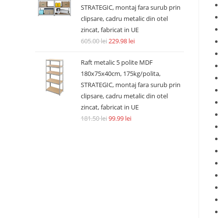
STRATEGIC, montaj fara surub prin
clipsare, cadru metalic din otel
zincat, fabricat in UE
605.00
lei
229.98
lei
Raft metalic 5 polite MDF
180x75x40cm, 175kg/polita,
STRATEGIC, montaj fara surub prin
clipsare, cadru metalic din otel
zincat, fabricat in UE
181.50
lei
99.99
lei