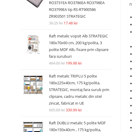
RO3731EA RO3786EA RO3798EA
n
RO3799EA tip RS-RT900586
ZR903501 STRATEGIC
30.25
lei
17.48
lei
Raft metalic vopsit Alb STRATEGIC
180x70x60 cm, 200 kg/polita, 3
polite MDF Alb, fixare prin clipsare
fara suruburi
484.00
lei
199.98
lei
Raft metalic TRIPLU 5 polite
180x225x40cm, 175 kg/polita,
STRATEGIC, montaj fara surub prin
clipsare, cadru metalic din otel
zincat, fabricat in UE
605.00
lei
339.99
lei
Raft DUBLU metalic 5 polite MDF
180x150x40cm , 175 kg/polita,