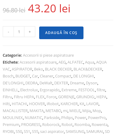
43.20
lei
96.80
lei
-
+
ADAUGĂ ÎN COȘ
Categorie:
Accesorii si piese aspiratoare
Etichete:
Accesorii aspiratoare
,
AEG
,
ALFATEC
,
Aqua
,
AQUA
VAC
,
ASPIRATOR
,
Beko
,
BLACK DECKER
,
BLACK&DECKER
,
Bosch
,
BUDGET
,
Car
,
Cleaner
,
Compact
,
DE LONGHI
,
DE'LONGHI
,
DEDRA
,
DeWalt
,
DEXTER
,
Dreame
,
Dyson
,
EINHELL
,
Electrolux
,
Ergorapido
,
Extreme
,
FESTOOL
,
filtre
,
Filtru
,
Filtru HEPA
,
FLEX
,
Force
,
GORENJE
,
GRUNDIG:
,
HEPA
,
Hilti
,
HITACHI
,
HOOVER
,
iRobot
,
KARCHER
,
Kit
,
LAVOR
,
MACALLISTER
,
MAKITA
,
METABO
,
mi
,
MIELE
,
Mijia
,
Mop
,
MOULINEX
,
NUMATIC
,
Parkside
,
Philips
,
Power
,
PowerPro
,
Premium
,
PROGRESS
,
Roborock
,
Robot
,
Roomba
,
Rowenta
,
RYOBI
,
S50
,
S51
,
S55
,
saci aspirator
,
SAMSUNG
,
SAMURAI
,
SD