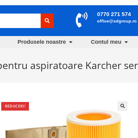
0770 271 574
office@sdgroup.ro
Produsele noastre
Contul meu
ci pentru aspiratoare Karcher s
REDUCERI!
🔍