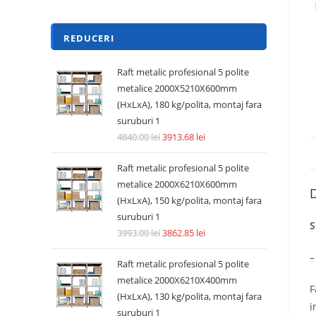
REDUCERI
Raft metalic profesional 5 polite
metalice 2000X5210X600mm
(HxLxA), 180 kg/polita, montaj fara
suruburi 1
4840.00
lei
3913.68
lei
Raft metalic profesional 5 polite
metalice 2000X6210X600mm
D
(HxLxA), 150 kg/polita, montaj fara
suruburi 1
S
3993.00
lei
3862.85
lei
–
Raft metalic profesional 5 polite
metalice 2000X6210X400mm
F
(HxLxA), 130 kg/polita, montaj fara
i
suruburi 1