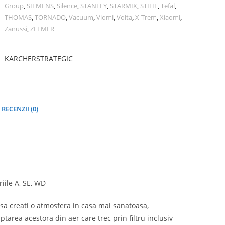
Group
,
SIEMENS
,
Silence
,
STANLEY
,
STARMIX
,
STIHL
,
Tefal
,
THOMAS
,
TORNADO
,
Vacuum
,
Viomi
,
Volta
,
X-Trem
,
Xiaomi
,
Zanussi
,
ZELMER
KARCHER
STRATEGIC
RECENZII (0)
iile A, SE, WD
a sa creati o atmosfera in casa mai sanatoasa,
ptarea acestora din aer care trec prin filtru inclusiv