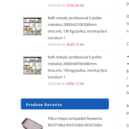
p
4235.00
lei
3740.84
lei
D
Raft metalic profesional 5 polite
t
metalice 2000X6210X500mm
c
(HxLxA), 130 kg/polita, montaj fara
suruburi 1
C
5445.00
lei
3639.15
lei
Raft metalic profesional 5 polite
metalice 2000X4976X600mm
(HxLxA), 150 kg/polita, montaj fara
S
suruburi 1
/
4235.00
lei
3456.12
lei
s
A
Produse Recente
M
p
Filtru Hepa compatibil Rowenta
RO3718EA RO3753EA RO3724EA
F