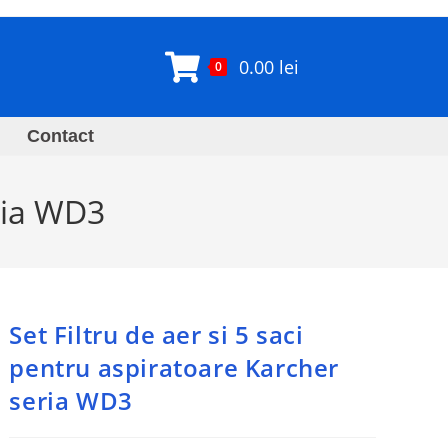
0.00
lei
0
Contact
eria WD3
Set Filtru de aer si 5 saci
pentru aspiratoare Karcher
seria WD3