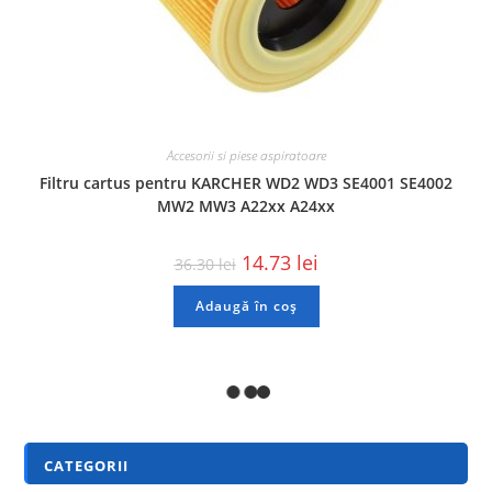
Accesorii si piese aspiratoare
Filtru cartus pentru KARCHER WD2 WD3 SE4001 SE4002
MW2 MW3 A22xx A24xx
14.73
lei
36.30
lei
Adaugă în coș
REDUCERI!