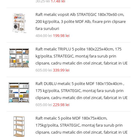
Accesorii si piese aspiratoare
Filtru hepa post-motor compatibil Dyson V7 V8 V8+ SV10
SV11 tip 967478-01
14.74
lei
36.30
lei
Adaugă în coș
REDUCERI!