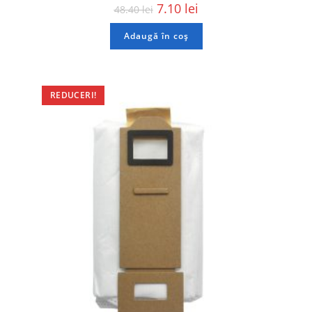
7.10
lei
48.40
lei
Adaugă în coș
REDUCERI!