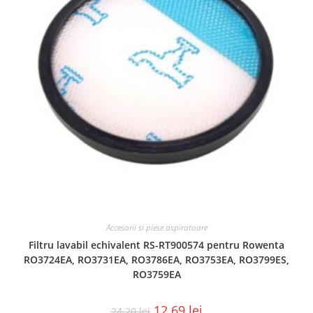
Accesorii si piese aspiratoare
Filtru lavabil echivalent RS-RT900574 pentru Rowenta
RO3724EA, RO3731EA, RO3786EA, RO3753EA, RO3799ES,
RO3759EA
12.69
lei
24.20
lei