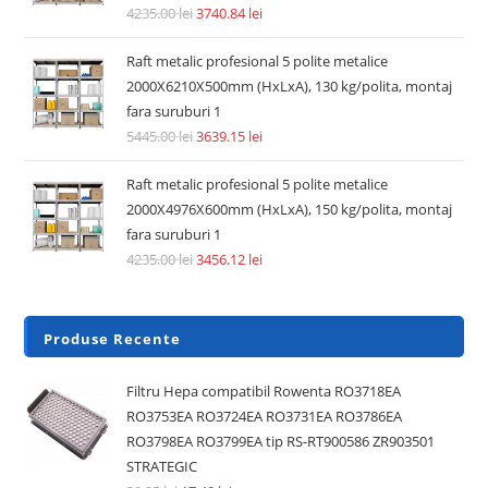
Accesorii si piese aspiratoare
Pre Filtru lavabil compatibil aspirator Dyson V6, V7, V8,
DC62, DC58, DC59, DC61
14.74
lei
36.30
lei
Adaugă în coș
REDUCERI!