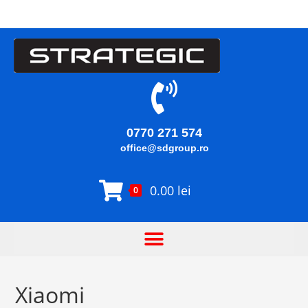
0770 271 574
office@sdgroup.ro
0.00
lei
0
Xiaomi