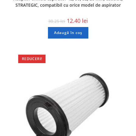
STRATEGIC, compatibil cu orice model de aspirator
12.40
lei
30.25
lei
Adaugă în coș
REDUCERI!