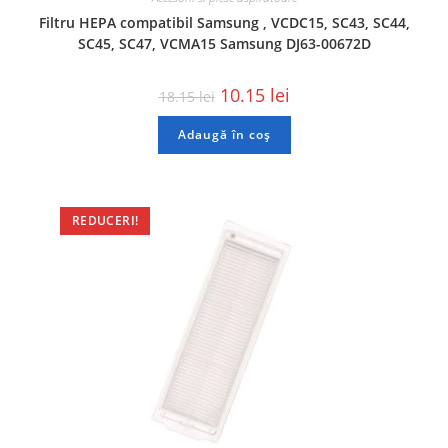
Filtru HEPA compatibil Samsung , VCDC15, SC43, SC44,
SC45, SC47, VCMA15 Samsung DJ63-00672D
10.15
lei
18.15
lei
Adaugă în coș
REDUCERI!