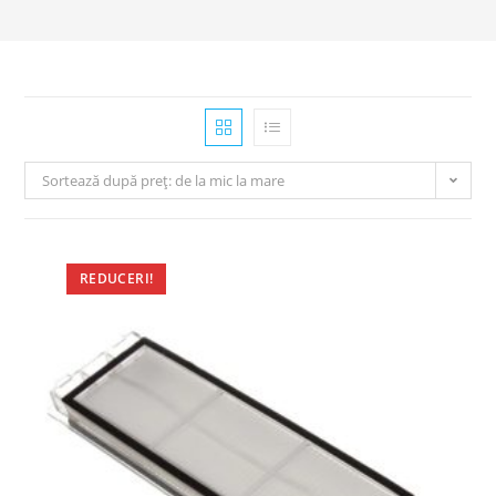
Sortează după preț: de la mic la mare
REDUCERI!