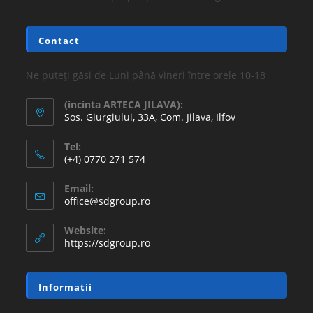
16.77
lei
36.30
lei
Adaugă în coș
REDUCERI!