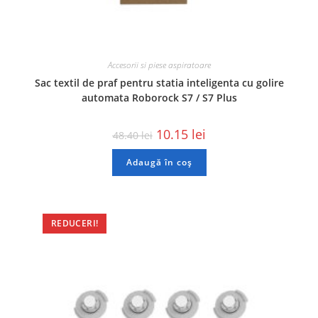
Accesorii si piese aspiratoare
Sac textil de praf pentru statia inteligenta cu golire
automata Roborock S7 / S7 Plus
10.15
lei
48.40
lei
Adaugă în coș
REDUCERI!