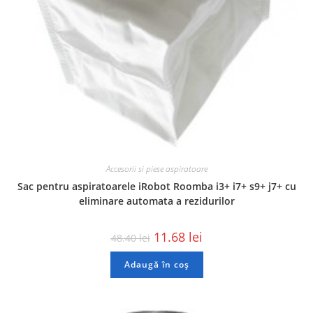
Accesorii si piese aspiratoare
Sac pentru aspiratoarele iRobot Roomba i3+ i7+ s9+ j7+ cu
eliminare automata a rezidurilor
11.68
lei
48.40
lei
Adaugă în coș