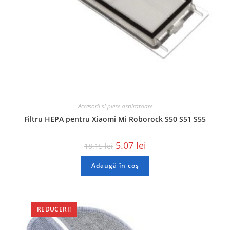
Accesorii si piese aspiratoare
Filtru HEPA pentru Xiaomi Mi Roborock S50 S51 S55
5.07
lei
18.15
lei
Adaugă în coș
REDUCERI!