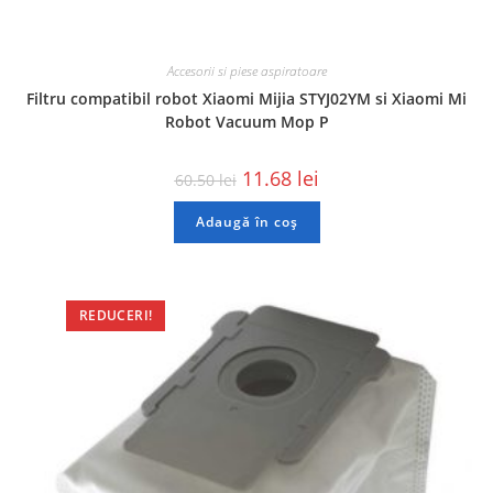
Accesorii si piese aspiratoare
Filtru compatibil robot Xiaomi Mijia STYJ02YM si Xiaomi Mi
Robot Vacuum Mop P
11.68
lei
60.50
lei
Adaugă în coș
REDUCERI!