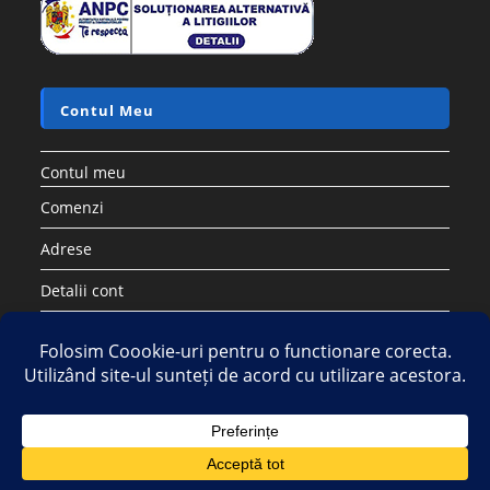
Accesorii si piese aspiratoare
Saci sintetici compatibili cu aspirator ELECTROLUX PHILIPS
AEG TORNADO – Set 5 buc
17.28
lei
60.50
lei
Adaugă în coș