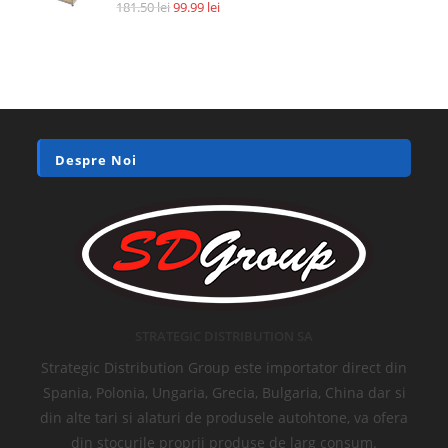
Accesorii si piese aspiratoare
Filtru HEPA pentru Xiaomi Roidmi F8, XCQLX01RM, AN92070