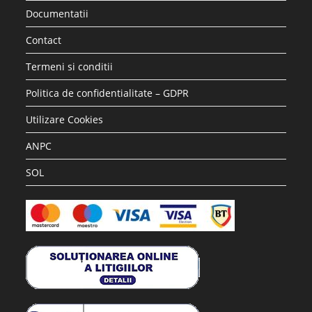
Accesorii si piese aspiratoare
Saci hartie STRATEGIC compatibili WD2 Karcher, 5 buc
17.28
lei
36.30
lei
Adaugă în coș
REDUCERI!