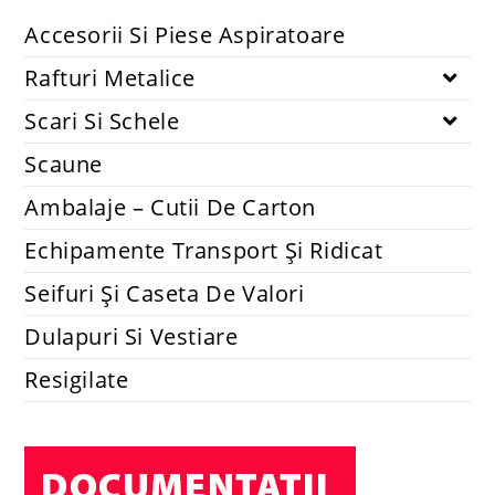
Accesorii si piese aspiratoare
Set 2 lavete mopuri compatibile cu robot Xiaomi Mi Robot
Vacuum-Mop Mijia 1C STYTJ01ZHM
14.74
lei
48.40
lei