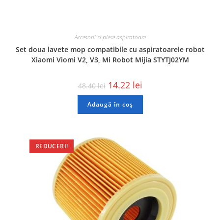
Accesorii si piese aspiratoare
Set doua lavete mop compatibile cu aspiratoarele robot
Xiaomi Viomi V2, V3, Mi Robot Mijia STYTJ02YM
14.22
lei
48.40
lei
Adaugă în coș
REDUCERI!