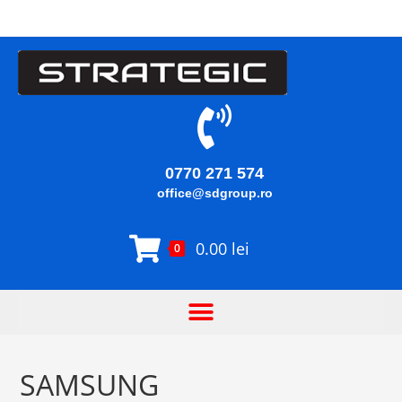
0770 271 574
office@sdgroup.ro
0.00
lei
0
SAMSUNG