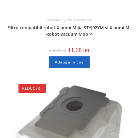
Accesorii si piese aspiratoare
Filtru compatibil robot Xiaomi Mijia STYJ02YM si Xiaomi Mi
Robot Vacuum Mop P
11.68
lei
60.50
lei
Adaugă în coș
REDUCERI!