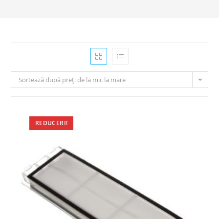
Sortează după preț: de la mic la mare
REDUCERI!