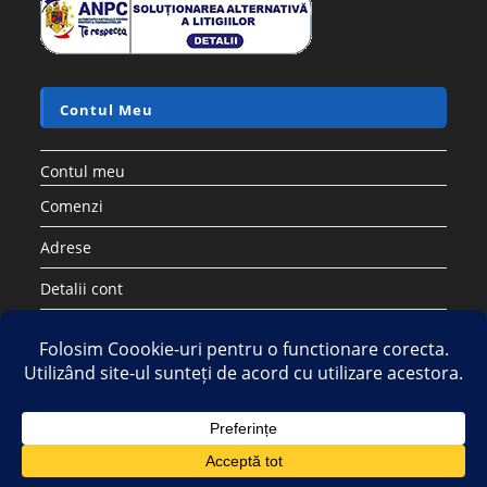
Accesorii si piese aspiratoare
Saci sintetici compatibili cu aspirator ELECTROLUX PHILIPS
AEG TORNADO – Set 5 buc
17.28
lei
60.50
lei
Adaugă în coș