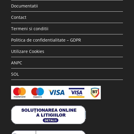
Accesorii si piese aspiratoare
Saci hartie STRATEGIC compatibili WD2 Karcher, 5 buc
17.28
lei
36.30
lei
Adaugă în coș
REDUCERI!