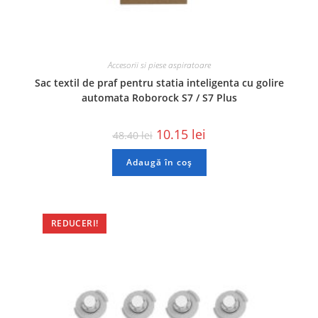
Accesorii si piese aspiratoare
Sac textil de praf pentru statia inteligenta cu golire
automata Roborock S7 / S7 Plus
10.15
lei
48.40
lei
Adaugă în coș
REDUCERI!