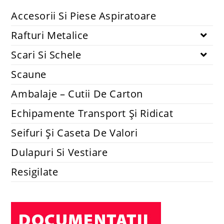
Accesorii si piese aspiratoare
Set 2 lavete mopuri compatibile cu robot Xiaomi Mi Robot
Vacuum-Mop Mijia 1C STYTJ01ZHM
14.74
lei
48.40
lei