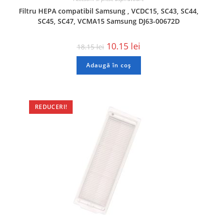
Filtru HEPA compatibil Samsung , VCDC15, SC43, SC44,
SC45, SC47, VCMA15 Samsung DJ63-00672D
10.15
lei
18.15
lei
Adaugă în coș
REDUCERI!