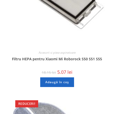
Accesorii si piese aspiratoare
Filtru HEPA pentru Xiaomi Mi Roborock S50 S51 S55
5.07
lei
18.15
lei
Adaugă în coș
REDUCERI!