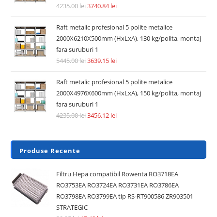
Accesorii si piese aspiratoare
Pre Filtru lavabil compatibil aspirator Dyson V6, V7, V8,
DC62, DC58, DC59, DC61
14.74
lei
36.30
lei
Adaugă în coș
REDUCERI!