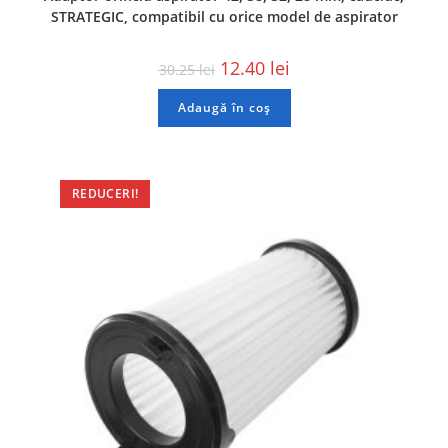
STRATEGIC, compatibil cu orice model de aspirator
12.40
lei
30.25
lei
Adaugă în coș
REDUCERI!