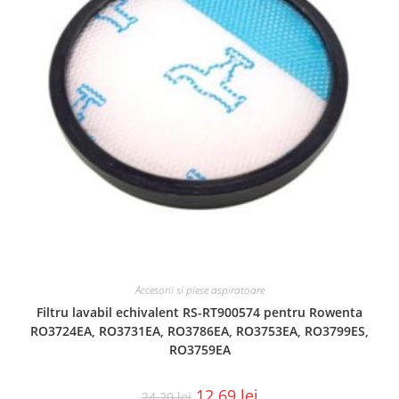
Accesorii si piese aspiratoare
Filtru lavabil echivalent RS-RT900574 pentru Rowenta
RO3724EA, RO3731EA, RO3786EA, RO3753EA, RO3799ES,
RO3759EA
12.69
lei
24.20
lei