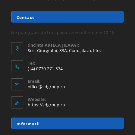
16.77
lei
36.30
lei
Adaugă în coș
REDUCERI!