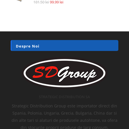
Accesorii si piese aspiratoare
Filtru HEPA pentru Xiaomi Roidmi F8, XCQLX01RM, AN92070