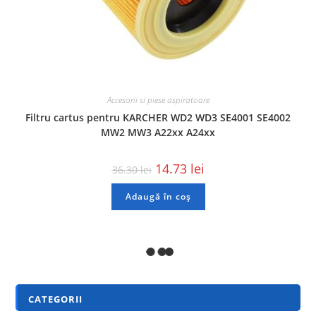
Accesorii si piese aspiratoare
Filtru cartus pentru KARCHER WD2 WD3 SE4001 SE4002
MW2 MW3 A22xx A24xx
14.73
lei
36.30
lei
Adaugă în coș
REDUCERI!