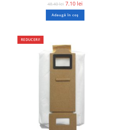
7.10
lei
48.40
lei
Adaugă în coș
REDUCERI!