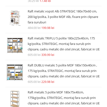
Accesorii si piese aspiratoare
Filtru hepa post-motor compatibil Dyson V7 V8 V8+ SV10
SV11 tip 967478-01
14.74
lei
36.30
lei
Adaugă în coș
REDUCERI!