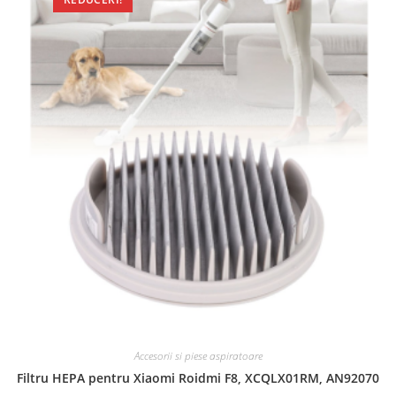
Accesorii si piese aspiratoare
Filtru HEPA pentru Xiaomi Roidmi F8, XCQLX01RM, AN92070