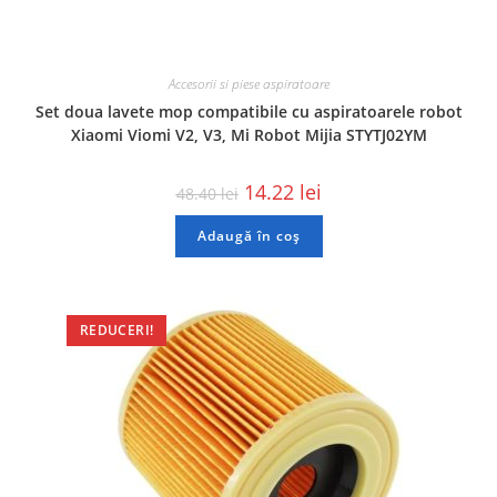
Accesorii si piese aspiratoare
Set doua lavete mop compatibile cu aspiratoarele robot
Xiaomi Viomi V2, V3, Mi Robot Mijia STYTJ02YM
14.22
lei
48.40
lei
Adaugă în coș
REDUCERI!