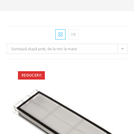
Sortează după preț: de la mic la mare
REDUCERI!