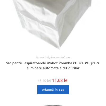
Accesorii si piese aspiratoare
Sac pentru aspiratoarele iRobot Roomba i3+ i7+ s9+ j7+ cu
eliminare automata a rezidurilor
11.68
lei
48.40
lei
Adaugă în coș