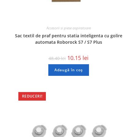
Accesorii si piese aspiratoare
Sac textil de praf pentru statia inteligenta cu golire
automata Roborock S7 / S7 Plus
10.15
lei
48.40
lei
Adaugă în coș
REDUCERI!