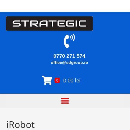
0770 271 574
office@sdgroup.ro
0.00
lei
0
iRobot