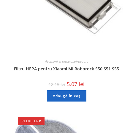
Accesorii si piese aspiratoare
Filtru HEPA pentru Xiaomi Mi Roborock S50 S51 S55
5.07
lei
18.15
lei
Adaugă în coș
REDUCERI!