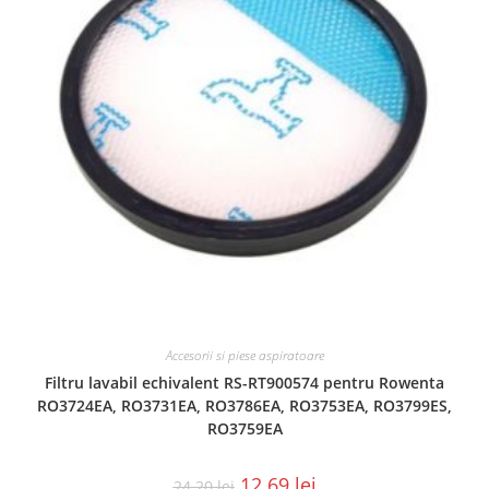
Accesorii si piese aspiratoare
Filtru lavabil echivalent RS-RT900574 pentru Rowenta
RO3724EA, RO3731EA, RO3786EA, RO3753EA, RO3799ES,
RO3759EA
12.69
lei
24.20
lei