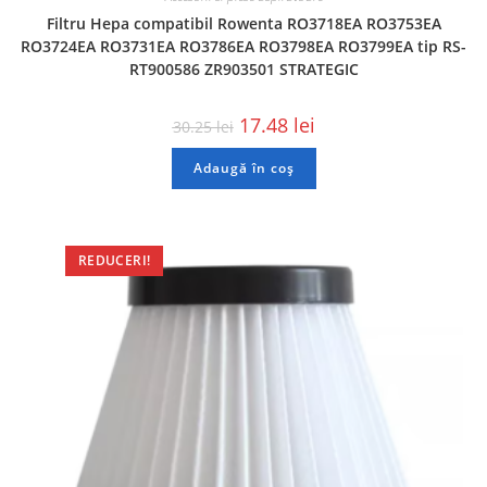
Filtru Hepa compatibil Rowenta RO3718EA RO3753EA
RO3724EA RO3731EA RO3786EA RO3798EA RO3799EA tip RS-
RT900586 ZR903501 STRATEGIC
17.48
lei
30.25
lei
Adaugă în coș
REDUCERI!