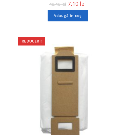
7.10
lei
48.40
lei
Adaugă în coș
REDUCERI!