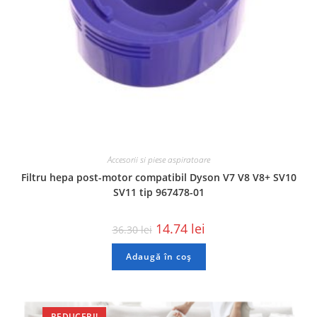
Accesorii si piese aspiratoare
Filtru hepa post-motor compatibil Dyson V7 V8 V8+ SV10
SV11 tip 967478-01
14.74
lei
36.30
lei
Adaugă în coș
REDUCERI!