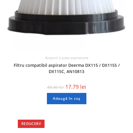
Accesorii si piese aspiratoare
Filtru compatibil aspirator Deerma DX115 / DX115S /
DX115C, AN10813
17.79
lei
48.40
lei
Adaugă în coș
REDUCERI!