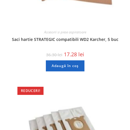
Accesorii si piese aspiratoare
Saci hartie STRATEGIC compatibili WD2 Karcher, 5 buc
17.28
lei
36.30
lei
Adaugă în coș
REDUCERI!