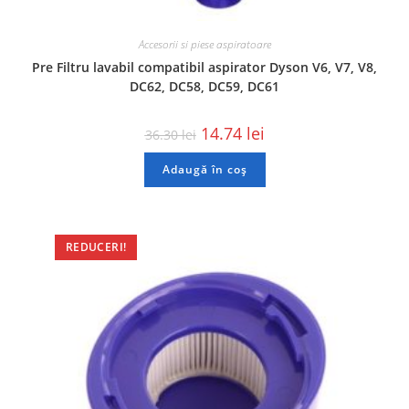
Accesorii si piese aspiratoare
Pre Filtru lavabil compatibil aspirator Dyson V6, V7, V8,
DC62, DC58, DC59, DC61
14.74
lei
36.30
lei
Adaugă în coș
REDUCERI!