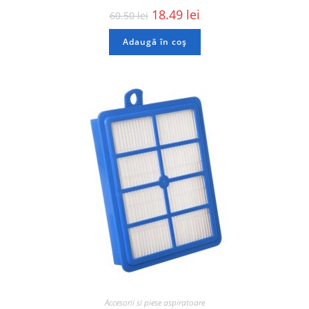
18.49
lei
60.50
lei
Adaugă în coș
Accesorii si piese aspiratoare