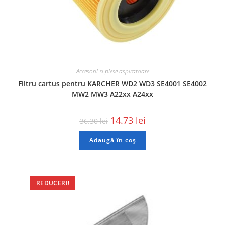
Accesorii si piese aspiratoare
Filtru cartus pentru KARCHER WD2 WD3 SE4001 SE4002
MW2 MW3 A22xx A24xx
14.73
lei
36.30
lei
Adaugă în coș
REDUCERI!