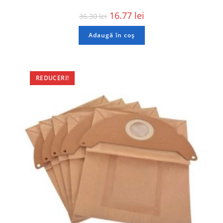
16.77
lei
36.30
lei
Adaugă în coș
REDUCERI!