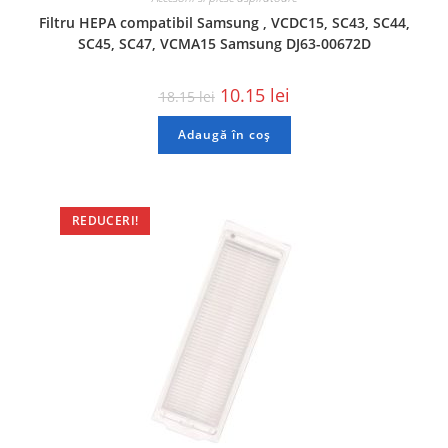
Filtru HEPA compatibil Samsung , VCDC15, SC43, SC44,
SC45, SC47, VCMA15 Samsung DJ63-00672D
10.15
lei
18.15
lei
Adaugă în coș
REDUCERI!