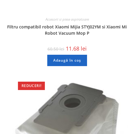
Accesorii si piese aspiratoare
Filtru compatibil robot Xiaomi Mijia STYJ02YM si Xiaomi Mi
Robot Vacuum Mop P
11.68
lei
60.50
lei
Adaugă în coș
REDUCERI!