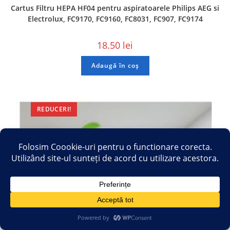
Cartus Filtru HEPA HF04 pentru aspiratoarele Philips AEG si
Electrolux, FC9170, FC9160, FC8031, FC907, FC9174
18.50
lei
Adaugă în coș
REDUCERI!