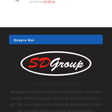
Accesorii si piese aspiratoare
Filtru HEPA pentru Xiaomi Roidmi F8, XCQLX01RM, AN92070