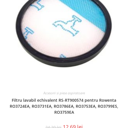
Accesorii si piese aspiratoare
Filtru lavabil echivalent RS-RT900574 pentru Rowenta
RO3724EA, RO3731EA, RO3786EA, RO3753EA, RO3799ES,
RO3759EA
12.69
lei
24.20
lei