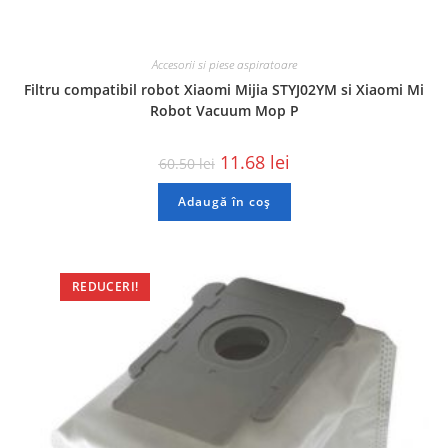
Accesorii si piese aspiratoare
Filtru compatibil robot Xiaomi Mijia STYJ02YM si Xiaomi Mi
Robot Vacuum Mop P
11.68
lei
60.50
lei
Adaugă în coș
REDUCERI!