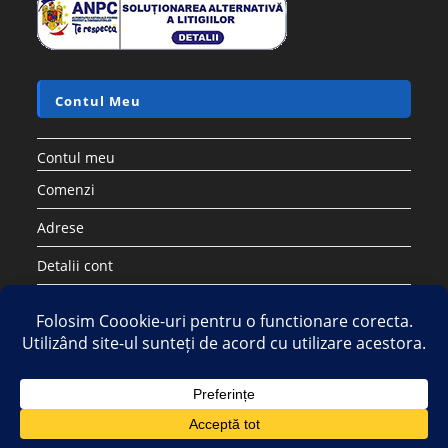
Accesorii si piese aspiratoare
Saci sintetici compatibili cu aspirator ELECTROLUX PHILIPS
AEG TORNADO – Set 5 buc
17.28
lei
60.50
lei
Adaugă în coș