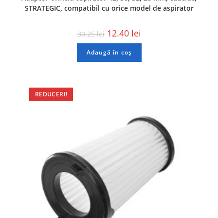
STRATEGIC, compatibil cu orice model de aspirator
12.40
lei
30.25
lei
Adaugă în coș
REDUCERI!