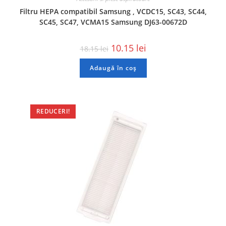
Filtru HEPA compatibil Samsung , VCDC15, SC43, SC44,
SC45, SC47, VCMA15 Samsung DJ63-00672D
10.15
lei
18.15
lei
Adaugă în coș
REDUCERI!