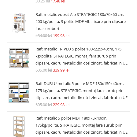
Accesorii si piese aspiratoare
Filtru hepa post-motor compatibil Dyson V7 V8 V8+ SV10
SV11 tip 967478-01
14.74
lei
36.30
lei
Adaugă în coș
REDUCERI!