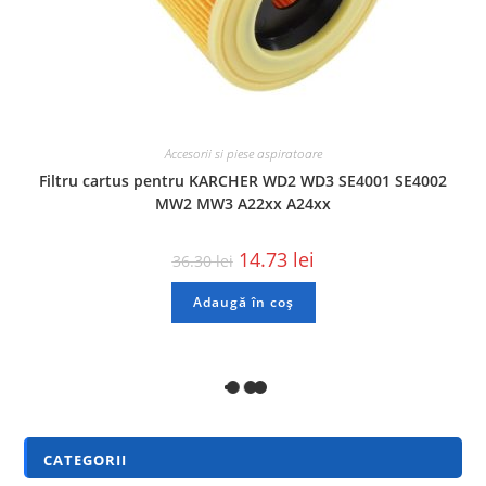
Accesorii si piese aspiratoare
Filtru cartus pentru KARCHER WD2 WD3 SE4001 SE4002
MW2 MW3 A22xx A24xx
14.73
lei
36.30
lei
Adaugă în coș
REDUCERI!