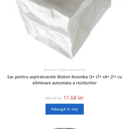
Accesorii si piese aspiratoare
Sac pentru aspiratoarele iRobot Roomba i3+ i7+ s9+ j7+ cu
eliminare automata a rezidurilor
11.68
lei
48.40
lei
Adaugă în coș