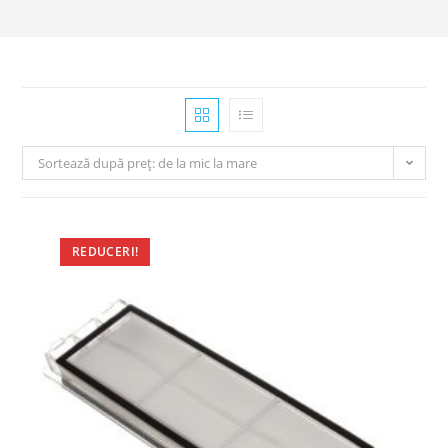
Sortează după preț: de la mic la mare
REDUCERI!