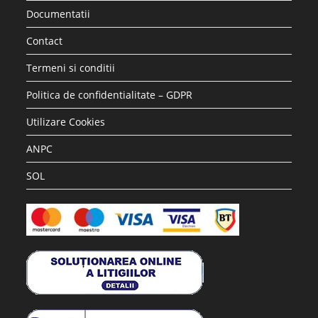
Accesorii si piese aspiratoare
Saci hartie STRATEGIC compatibili WD2 Karcher, 5 buc
17.28
lei
36.30
lei
Adaugă în coș
REDUCERI!