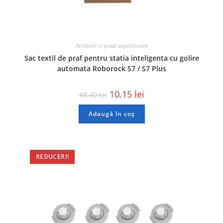
Accesorii si piese aspiratoare
Sac textil de praf pentru statia inteligenta cu golire
automata Roborock S7 / S7 Plus
10.15
lei
48.40
lei
Adaugă în coș
REDUCERI!