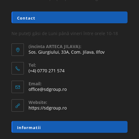
16.77
lei
36.30
lei
Adaugă în coș
REDUCERI!