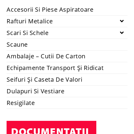
Accesorii si piese aspiratoare
Set 2 lavete mopuri compatibile cu robot Xiaomi Mi Robot
Vacuum-Mop Mijia 1C STYTJ01ZHM
14.74
lei
48.40
lei