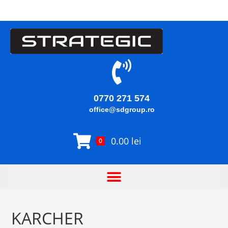
0770 271 574
office@sdgroup.ro
0.00
lei
0
KARCHER