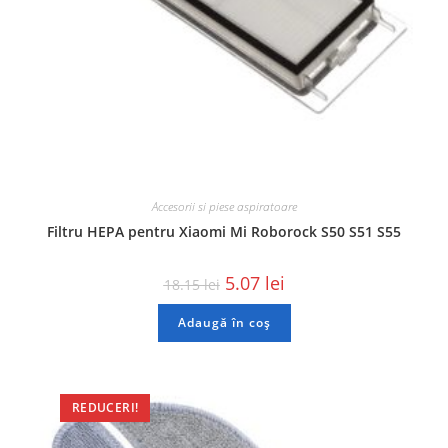
Accesorii si piese aspiratoare
Filtru HEPA pentru Xiaomi Mi Roborock S50 S51 S55
5.07
lei
18.15
lei
Adaugă în coș
REDUCERI!