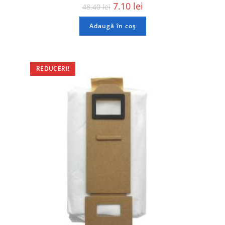
7.10
lei
48.40
lei
Adaugă în coș
REDUCERI!