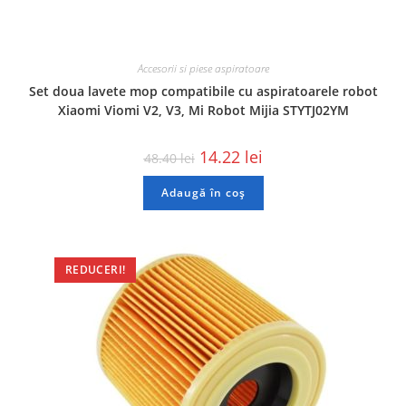
Accesorii si piese aspiratoare
Set doua lavete mop compatibile cu aspiratoarele robot
Xiaomi Viomi V2, V3, Mi Robot Mijia STYTJ02YM
14.22
lei
48.40
lei
Adaugă în coș
REDUCERI!