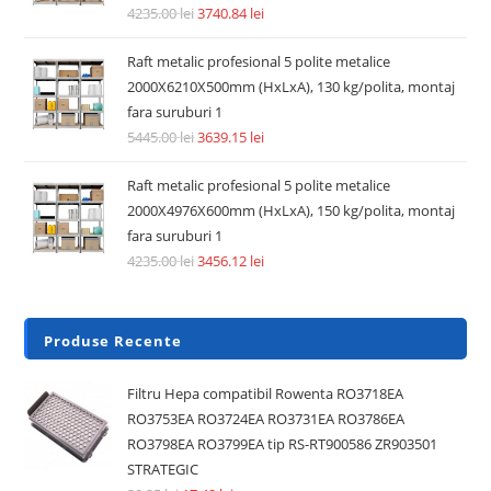
Accesorii si piese aspiratoare
Pre Filtru lavabil compatibil aspirator Dyson V6, V7, V8,
DC62, DC58, DC59, DC61
14.74
lei
36.30
lei
Adaugă în coș
REDUCERI!