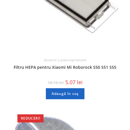
Accesorii si piese aspiratoare
Filtru HEPA pentru Xiaomi Mi Roborock S50 S51 S55
5.07
lei
18.15
lei
Adaugă în coș
REDUCERI!