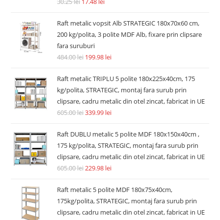
Accesorii si piese aspiratoare
Filtru hepa post-motor compatibil Dyson V7 V8 V8+ SV10
SV11 tip 967478-01
14.74
lei
36.30
lei
Adaugă în coș
REDUCERI!