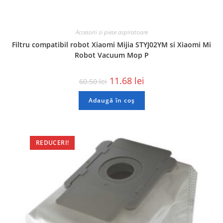
Accesorii si piese aspiratoare
Filtru compatibil robot Xiaomi Mijia STYJ02YM si Xiaomi Mi
Robot Vacuum Mop P
11.68
lei
60.50
lei
Adaugă în coș
REDUCERI!