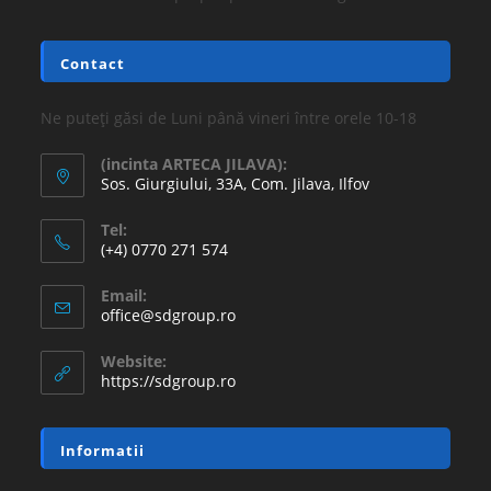
16.77
lei
36.30
lei
Adaugă în coș
REDUCERI!