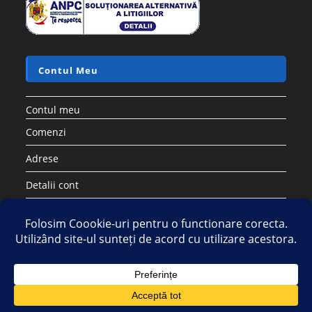
Accesorii si piese aspiratoare
Saci sintetici compatibili cu aspirator ELECTROLUX PHILIPS
AEG TORNADO – Set 5 buc
17.28
lei
60.50
lei
Adaugă în coș