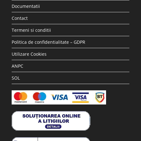
Accesorii si piese aspiratoare
Saci hartie STRATEGIC compatibili WD2 Karcher, 5 buc
17.28
lei
36.30
lei
Adaugă în coș
REDUCERI!