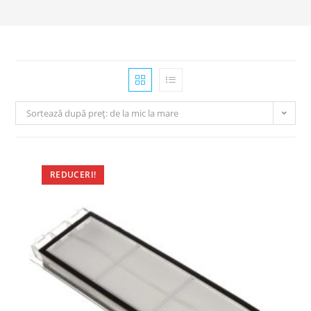
Sortează după preț: de la mic la mare
REDUCERI!