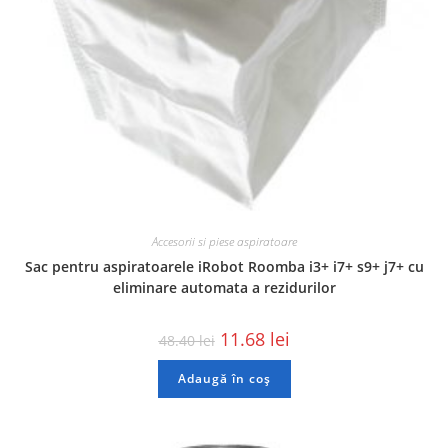
Accesorii si piese aspiratoare
Sac pentru aspiratoarele iRobot Roomba i3+ i7+ s9+ j7+ cu
eliminare automata a rezidurilor
11.68
lei
48.40
lei
Adaugă în coș