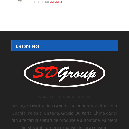
Accesorii si piese aspiratoare
Filtru HEPA pentru Xiaomi Roidmi F8, XCQLX01RM, AN92070