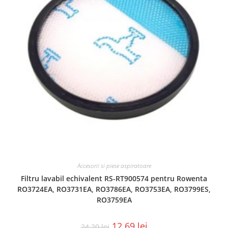
Accesorii si piese aspiratoare
Filtru lavabil echivalent RS-RT900574 pentru Rowenta
RO3724EA, RO3731EA, RO3786EA, RO3753EA, RO3799ES,
RO3759EA
12.69
lei
24.20
lei