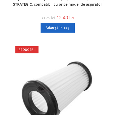
STRATEGIC, compatibil cu orice model de aspirator
12.40
lei
30.25
lei
Adaugă în coș
REDUCERI!