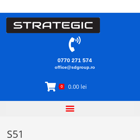
0770 271 574
office@sdgroup.ro
0.00
lei
0
S51