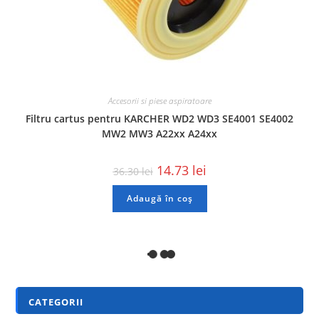
Accesorii si piese aspiratoare
Filtru cartus pentru KARCHER WD2 WD3 SE4001 SE4002
MW2 MW3 A22xx A24xx
14.73
lei
36.30
lei
Adaugă în coș
REDUCERI!