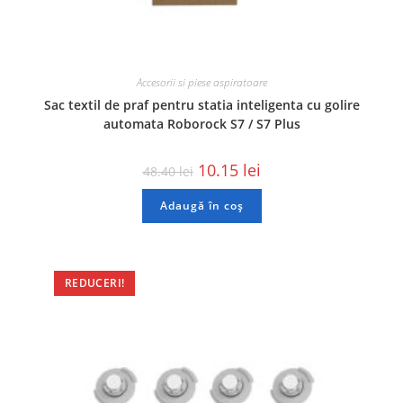
Accesorii si piese aspiratoare
Sac textil de praf pentru statia inteligenta cu golire
automata Roborock S7 / S7 Plus
10.15
lei
48.40
lei
Adaugă în coș
REDUCERI!