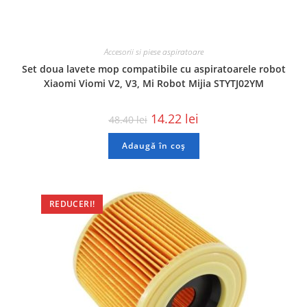
Accesorii si piese aspiratoare
Set doua lavete mop compatibile cu aspiratoarele robot
Xiaomi Viomi V2, V3, Mi Robot Mijia STYTJ02YM
14.22
lei
48.40
lei
Adaugă în coș
REDUCERI!