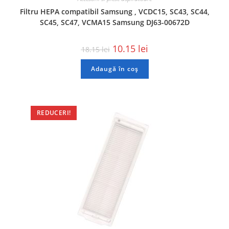
Filtru HEPA compatibil Samsung , VCDC15, SC43, SC44,
SC45, SC47, VCMA15 Samsung DJ63-00672D
10.15
lei
18.15
lei
Adaugă în coș
REDUCERI!