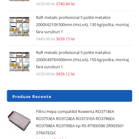
Accesorii si piese aspiratoare
Pre Filtru lavabil compatibil aspirator Dyson V6, V7, V8,
DC62, DC58, DC59, DC61
14.74
lei
36.30
lei
Adaugă în coș
REDUCERI!