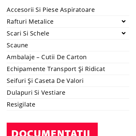
Accesorii si piese aspiratoare
Set 2 lavete mopuri compatibile cu robot Xiaomi Mi Robot
Vacuum-Mop Mijia 1C STYTJ01ZHM
14.74
lei
48.40
lei