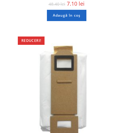
7.10
lei
48.40
lei
Adaugă în coș
REDUCERI!