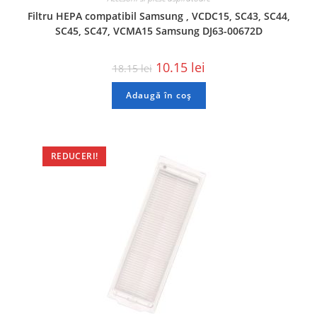
Filtru HEPA compatibil Samsung , VCDC15, SC43, SC44,
SC45, SC47, VCMA15 Samsung DJ63-00672D
10.15
lei
18.15
lei
Adaugă în coș
REDUCERI!