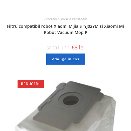
Accesorii si piese aspiratoare
Filtru compatibil robot Xiaomi Mijia STYJ02YM si Xiaomi Mi
Robot Vacuum Mop P
11.68
lei
60.50
lei
Adaugă în coș
REDUCERI!