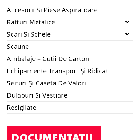
Accesorii si piese aspiratoare
Set 2 lavete mopuri compatibile cu robot Xiaomi Mi Robot
Vacuum-Mop Mijia 1C STYTJ01ZHM
14.74
lei
48.40
lei