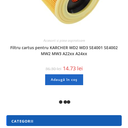
Accesorii si piese aspiratoare
Filtru cartus pentru KARCHER WD2 WD3 SE4001 SE4002
MW2 MW3 A22xx A24xx
14.73
lei
36.30
lei
Adaugă în coș
REDUCERI!