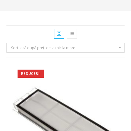
Sortează după preț: de la mic la mare
REDUCERI!