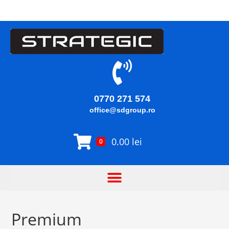
0770 271 574
office@sdgroup.ro
0.00
lei
0
Premium