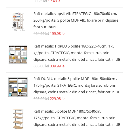
Accesorii si piese aspiratoare
Filtru hepa post-motor compatibil Dyson V7 V8 V8+ SV10
SV11 tip 967478-01
14.74
lei
36.30
lei
Adaugă în coș
REDUCERI!