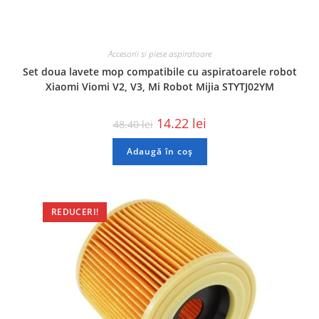
Accesorii si piese aspiratoare
Set doua lavete mop compatibile cu aspiratoarele robot
Xiaomi Viomi V2, V3, Mi Robot Mijia STYTJ02YM
14.22
lei
48.40
lei
Adaugă în coș
REDUCERI!