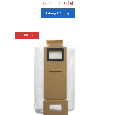
7.10
lei
48.40
lei
Adaugă în coș
REDUCERI!