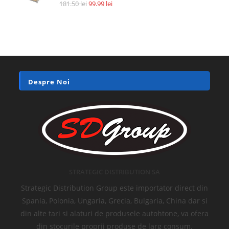
Accesorii si piese aspiratoare
Filtru HEPA pentru Xiaomi Roidmi F8, XCQLX01RM, AN92070