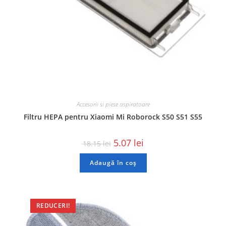
Accesorii si piese aspiratoare
Filtru HEPA pentru Xiaomi Mi Roborock S50 S51 S55
5.07
lei
18.15
lei
Adaugă în coș
REDUCERI!