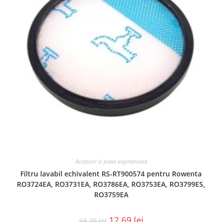
Accesorii si piese aspiratoare
Filtru lavabil echivalent RS-RT900574 pentru Rowenta
RO3724EA, RO3731EA, RO3786EA, RO3753EA, RO3799ES,
RO3759EA
12.69
lei
24.20
lei