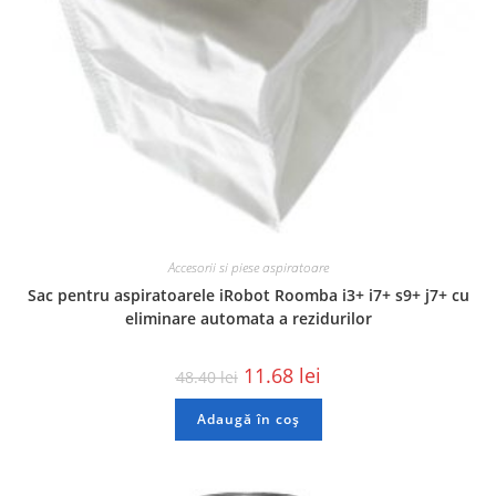
Accesorii si piese aspiratoare
Sac pentru aspiratoarele iRobot Roomba i3+ i7+ s9+ j7+ cu
eliminare automata a rezidurilor
11.68
lei
48.40
lei
Adaugă în coș