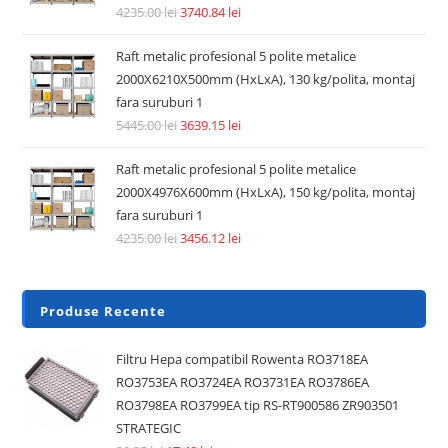
Accesorii si piese aspiratoare
Pre Filtru lavabil compatibil aspirator Dyson V6, V7, V8,
DC62, DC58, DC59, DC61
14.74
lei
36.30
lei
Adaugă în coș
REDUCERI!