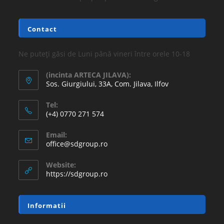
16.77
lei
36.30
lei
Adaugă în coș
REDUCERI!