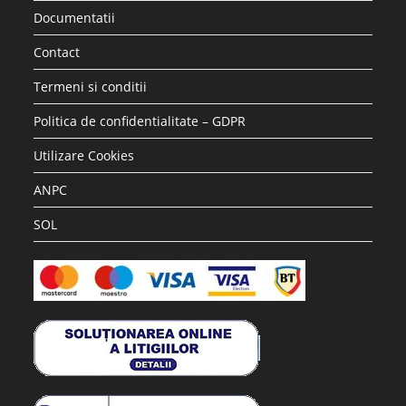
Accesorii si piese aspiratoare
Saci hartie STRATEGIC compatibili WD2 Karcher, 5 buc
17.28
lei
36.30
lei
Adaugă în coș
REDUCERI!