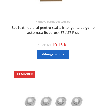
Accesorii si piese aspiratoare
Sac textil de praf pentru statia inteligenta cu golire
automata Roborock S7 / S7 Plus
10.15
lei
48.40
lei
Adaugă în coș
REDUCERI!