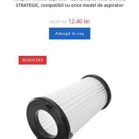
STRATEGIC, compatibil cu orice model de aspirator
12.40
lei
30.25
lei
Adaugă în coș
REDUCERI!