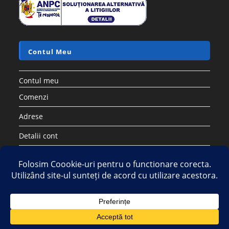
Accesorii si piese aspiratoare
Saci sintetici compatibili cu aspirator ELECTROLUX PHILIPS
AEG TORNADO – Set 5 buc
17.28
lei
60.50
lei
Adaugă în coș