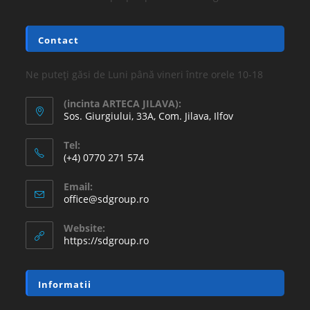
16.77
lei
36.30
lei
Adaugă în coș
REDUCERI!