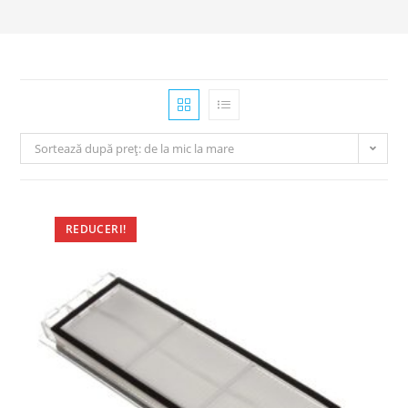
Sortează după preț: de la mic la mare
REDUCERI!