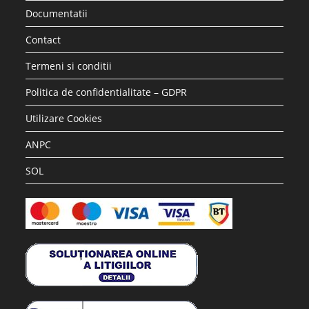
Accesorii si piese aspiratoare
Saci hartie STRATEGIC compatibili WD2 Karcher, 5 buc
17.28
lei
36.30
lei
Adaugă în coș
REDUCERI!