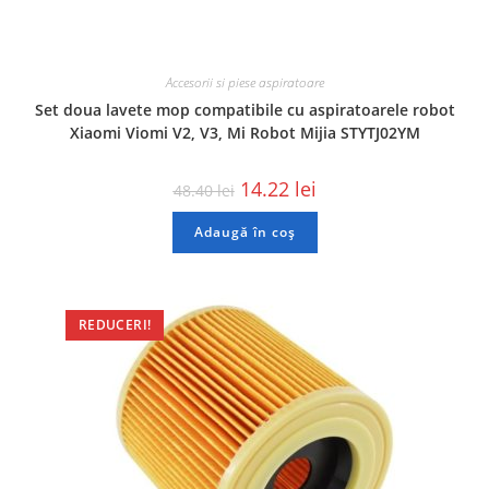
Accesorii si piese aspiratoare
Set doua lavete mop compatibile cu aspiratoarele robot
Xiaomi Viomi V2, V3, Mi Robot Mijia STYTJ02YM
14.22
lei
48.40
lei
Adaugă în coș
REDUCERI!