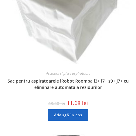
Accesorii si piese aspiratoare
Sac pentru aspiratoarele iRobot Roomba i3+ i7+ s9+ j7+ cu
eliminare automata a rezidurilor
11.68
lei
48.40
lei
Adaugă în coș