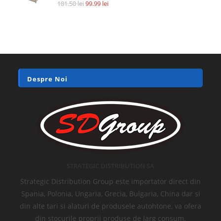
Accesorii si piese aspiratoare
Filtru HEPA pentru Xiaomi Roidmi F8, XCQLX01RM, AN92070