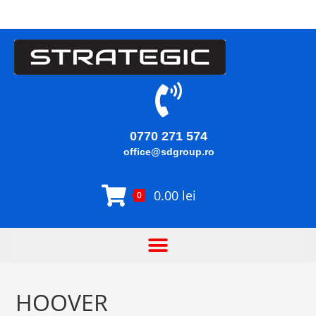
0770 271 574
office@sdgroup.ro
0.00
lei
0
HOOVER