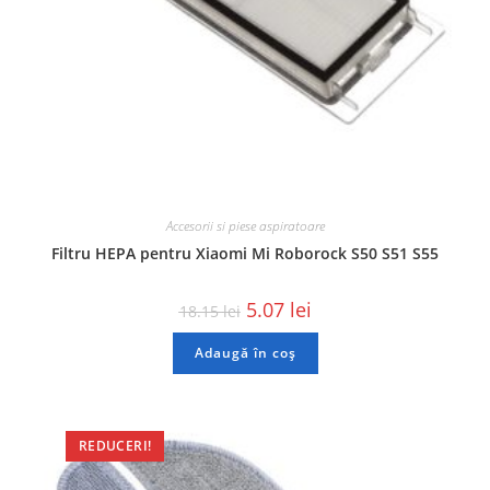
Accesorii si piese aspiratoare
Filtru HEPA pentru Xiaomi Mi Roborock S50 S51 S55
5.07
lei
18.15
lei
Adaugă în coș
REDUCERI!