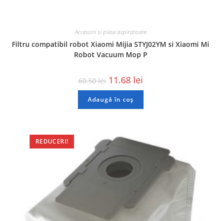
Accesorii si piese aspiratoare
Filtru compatibil robot Xiaomi Mijia STYJ02YM si Xiaomi Mi
Robot Vacuum Mop P
11.68
lei
60.50
lei
Adaugă în coș
REDUCERI!