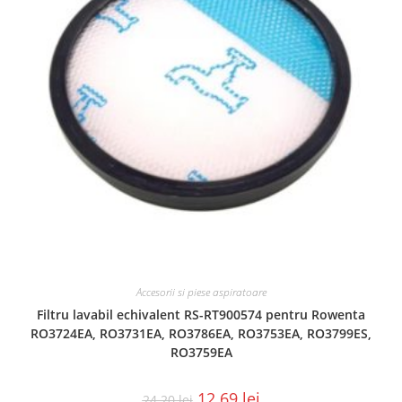
Accesorii si piese aspiratoare
Filtru lavabil echivalent RS-RT900574 pentru Rowenta
RO3724EA, RO3731EA, RO3786EA, RO3753EA, RO3799ES,
RO3759EA
12.69
lei
24.20
lei