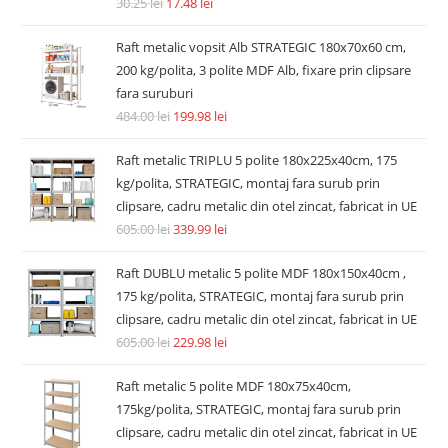
Accesorii si piese aspiratoare
Filtru hepa post-motor compatibil Dyson V7 V8 V8+ SV10
SV11 tip 967478-01
14.74
lei
36.30
lei
Adaugă în coș
REDUCERI!