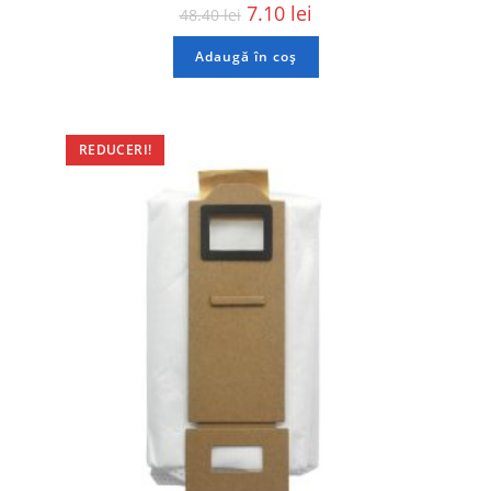
7.10
lei
48.40
lei
Adaugă în coș
REDUCERI!