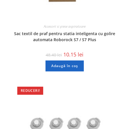
Accesorii si piese aspiratoare
Sac textil de praf pentru statia inteligenta cu golire
automata Roborock S7 / S7 Plus
10.15
lei
48.40
lei
Adaugă în coș
REDUCERI!