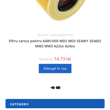
Accesorii si piese aspiratoare
Filtru cartus pentru KARCHER WD2 WD3 SE4001 SE4002
MW2 MW3 A22xx A24xx
14.73
lei
36.30
lei
Adaugă în coș
REDUCERI!