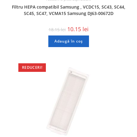
Filtru HEPA compatibil Samsung , VCDC15, SC43, SC44,
SC45, SC47, VCMA15 Samsung DJ63-00672D
10.15
lei
18.15
lei
Adaugă în coș
REDUCERI!