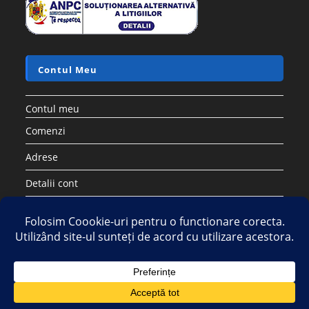
Accesorii si piese aspiratoare
Saci sintetici compatibili cu aspirator ELECTROLUX PHILIPS
AEG TORNADO – Set 5 buc
17.28
lei
60.50
lei
Adaugă în coș