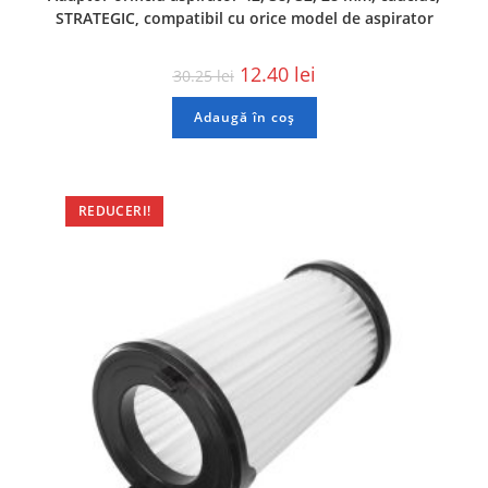
STRATEGIC, compatibil cu orice model de aspirator
12.40
lei
30.25
lei
Adaugă în coș
REDUCERI!