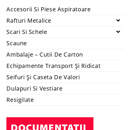
Accesorii si piese aspiratoare
Set 2 lavete mopuri compatibile cu robot Xiaomi Mi Robot
Vacuum-Mop Mijia 1C STYTJ01ZHM
14.74
lei
48.40
lei