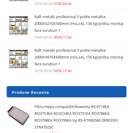
Accesorii si piese aspiratoare
Pre Filtru lavabil compatibil aspirator Dyson V6, V7, V8,
DC62, DC58, DC59, DC61
14.74
lei
36.30
lei
Adaugă în coș
REDUCERI!