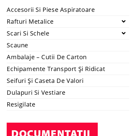
Accesorii si piese aspiratoare
Set 2 lavete mopuri compatibile cu robot Xiaomi Mi Robot
Vacuum-Mop Mijia 1C STYTJ01ZHM
14.74
lei
48.40
lei