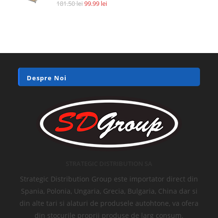
Accesorii si piese aspiratoare
Filtru HEPA pentru Xiaomi Roidmi F8, XCQLX01RM, AN92070