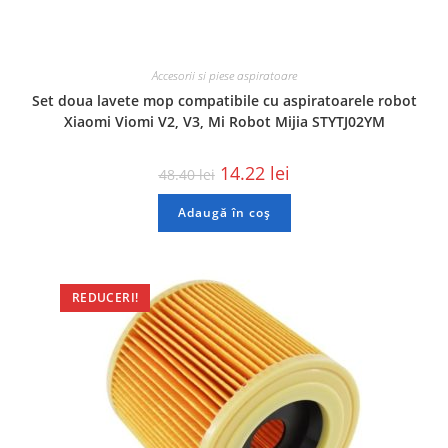
Accesorii si piese aspiratoare
Set doua lavete mop compatibile cu aspiratoarele robot
Xiaomi Viomi V2, V3, Mi Robot Mijia STYTJ02YM
14.22
lei
48.40
lei
Adaugă în coș
REDUCERI!