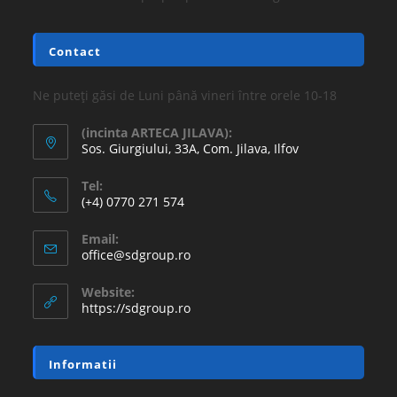
16.77
lei
36.30
lei
Adaugă în coș
REDUCERI!