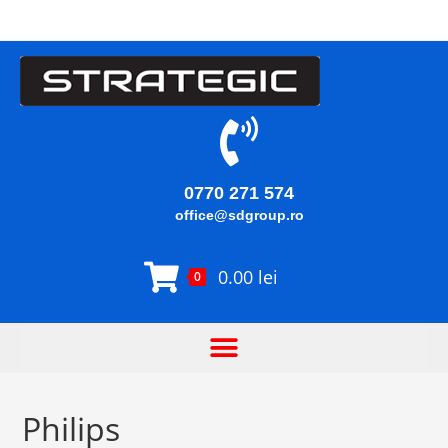
0770 271 574
office@sdgroup.ro
0.00
lei
0
Philips