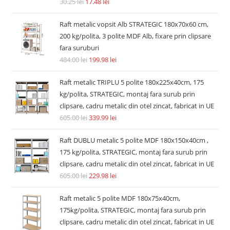
Accesorii si piese aspiratoare
Filtru hepa post-motor compatibil Dyson V7 V8 V8+ SV10
SV11 tip 967478-01
14.74
lei
36.30
lei
Adaugă în coș
REDUCERI!