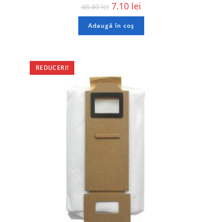
7.10
lei
48.40
lei
Adaugă în coș
REDUCERI!