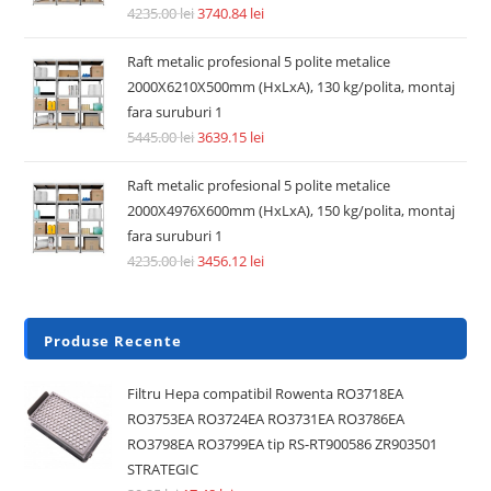
Accesorii si piese aspiratoare
Pre Filtru lavabil compatibil aspirator Dyson V6, V7, V8,
DC62, DC58, DC59, DC61
14.74
lei
36.30
lei
Adaugă în coș
REDUCERI!