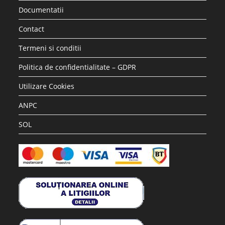
Accesorii si piese aspiratoare
Saci hartie STRATEGIC compatibili WD2 Karcher, 5 buc
17.28
lei
36.30
lei
Adaugă în coș
REDUCERI!