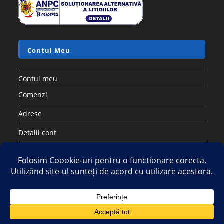
Accesorii si piese aspiratoare
Saci sintetici compatibili cu aspirator ELECTROLUX PHILIPS
AEG TORNADO – Set 5 buc
17.28
lei
60.50
lei
Adaugă în coș