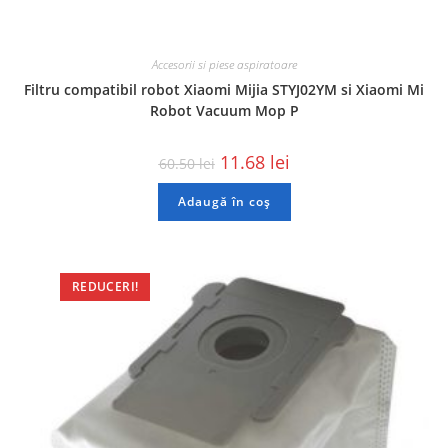
Accesorii si piese aspiratoare
Filtru compatibil robot Xiaomi Mijia STYJ02YM si Xiaomi Mi
Robot Vacuum Mop P
11.68
lei
60.50
lei
Adaugă în coș
REDUCERI!