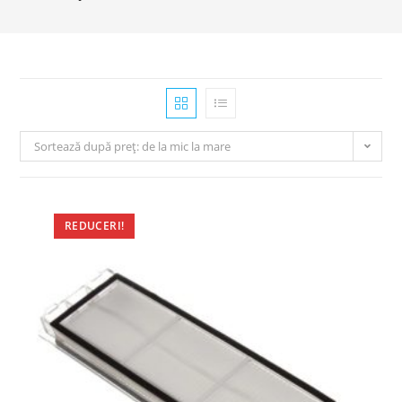
Sortează după preț: de la mic la mare
REDUCERI!