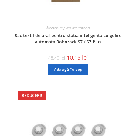
Accesorii si piese aspiratoare
Sac textil de praf pentru statia inteligenta cu golire
automata Roborock S7 / S7 Plus
10.15
lei
48.40
lei
Adaugă în coș
REDUCERI!