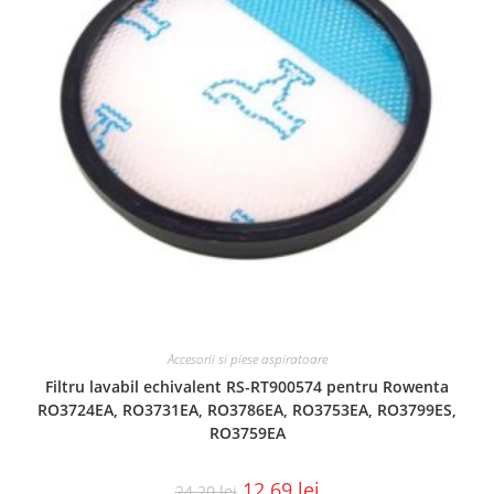
Accesorii si piese aspiratoare
Filtru lavabil echivalent RS-RT900574 pentru Rowenta
RO3724EA, RO3731EA, RO3786EA, RO3753EA, RO3799ES,
RO3759EA
12.69
lei
24.20
lei