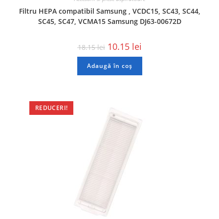
Filtru HEPA compatibil Samsung , VCDC15, SC43, SC44,
SC45, SC47, VCMA15 Samsung DJ63-00672D
10.15
lei
18.15
lei
Adaugă în coș
REDUCERI!