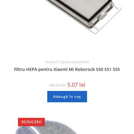
Accesorii si piese aspiratoare
Filtru HEPA pentru Xiaomi Mi Roborock S50 S51 S55
5.07
lei
18.15
lei
Adaugă în coș
REDUCERI!