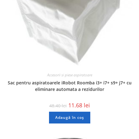
Accesorii si piese aspiratoare
Sac pentru aspiratoarele iRobot Roomba i3+ i7+ s9+ j7+ cu
eliminare automata a rezidurilor
11.68
lei
48.40
lei
Adaugă în coș