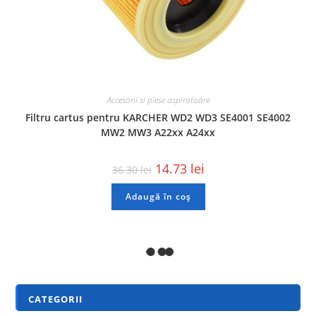
Accesorii si piese aspiratoare
Filtru cartus pentru KARCHER WD2 WD3 SE4001 SE4002
MW2 MW3 A22xx A24xx
14.73
lei
36.30
lei
Adaugă în coș
REDUCERI!