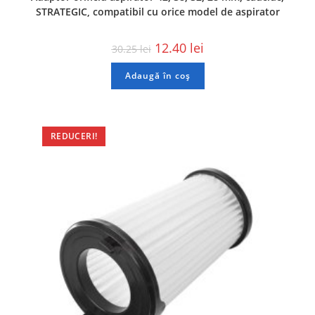
STRATEGIC, compatibil cu orice model de aspirator
12.40
lei
30.25
lei
Adaugă în coș
REDUCERI!