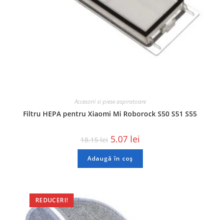
Accesorii si piese aspiratoare
Filtru HEPA pentru Xiaomi Mi Roborock S50 S51 S55
5.07
lei
18.15
lei
Adaugă în coș
REDUCERI!