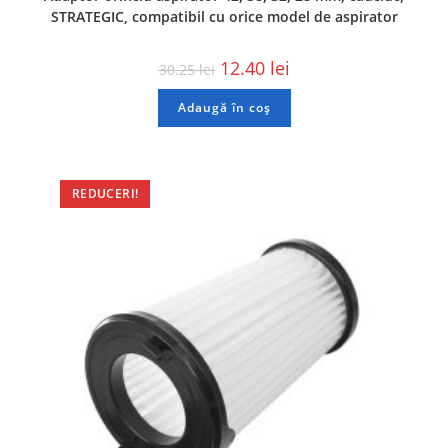
STRATEGIC, compatibil cu orice model de aspirator
12.40
lei
30.25
lei
Adaugă în coș
REDUCERI!