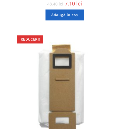
7.10
lei
48.40
lei
Adaugă în coș
REDUCERI!