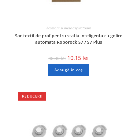
Accesorii si piese aspiratoare
Sac textil de praf pentru statia inteligenta cu golire
automata Roborock S7 / S7 Plus
10.15
lei
48.40
lei
Adaugă în coș
REDUCERI!