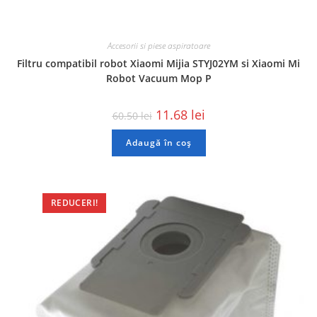
Accesorii si piese aspiratoare
Filtru compatibil robot Xiaomi Mijia STYJ02YM si Xiaomi Mi
Robot Vacuum Mop P
11.68
lei
60.50
lei
Adaugă în coș
REDUCERI!