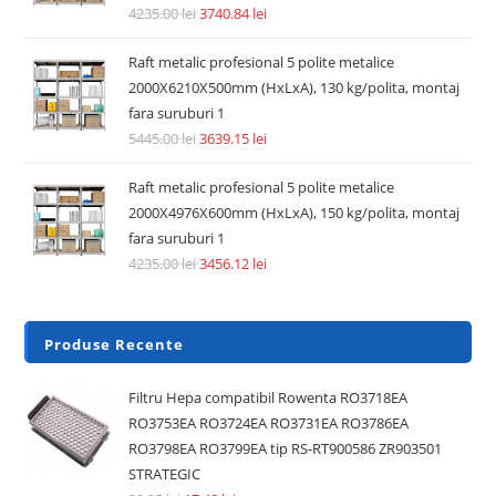
4235.00
lei
3740.84
lei
Raft metalic profesional 5 polite metalice
2000X6210X500mm (HxLxA), 130 kg/polita, montaj
fara suruburi 1
5445.00
lei
3639.15
lei
Raft metalic profesional 5 polite metalice
2000X4976X600mm (HxLxA), 150 kg/polita, montaj
fara suruburi 1
4235.00
lei
3456.12
lei
Produse Recente
Filtru Hepa compatibil Rowenta RO3718EA
RO3753EA RO3724EA RO3731EA RO3786EA
RO3798EA RO3799EA tip RS-RT900586 ZR903501
STRATEGIC