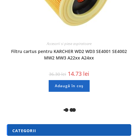
Accesorii si piese aspiratoare
Filtru cartus pentru KARCHER WD2 WD3 SE4001 SE4002
MW2 MW3 A22xx A24xx
14.73
lei
36.30
lei
Adaugă în coș
CATEGORII