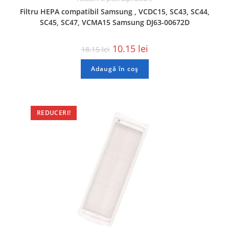
Filtru HEPA compatibil Samsung , VCDC15, SC43, SC44,
SC45, SC47, VCMA15 Samsung DJ63-00672D
10.15
lei
18.15
lei
Adaugă în coș
REDUCERI!