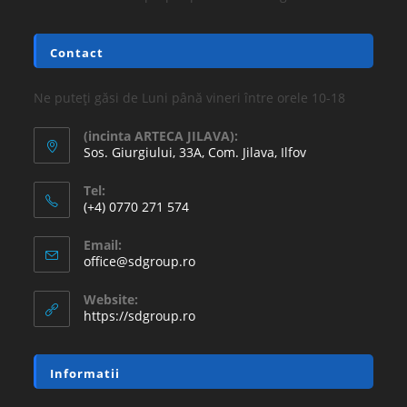
Contact
Ne puteți găsi de Luni până vineri între orele 10-18
(incinta ARTECA JILAVA):
Sos. Giurgiului, 33A, Com. Jilava, Ilfov
Tel:
(+4) 0770 271 574
Email:
office@sdgroup.ro
Website:
https://sdgroup.ro
Informatii