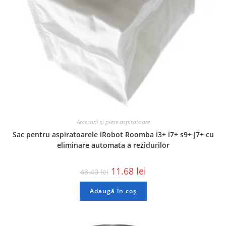
Accesorii si piese aspiratoare
Sac pentru aspiratoarele iRobot Roomba i3+ i7+ s9+ j7+ cu
eliminare automata a rezidurilor
11.68
lei
48.40
lei
Adaugă în coș