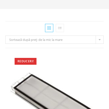
Sortează după preț: de la mic la mare
REDUCERI!