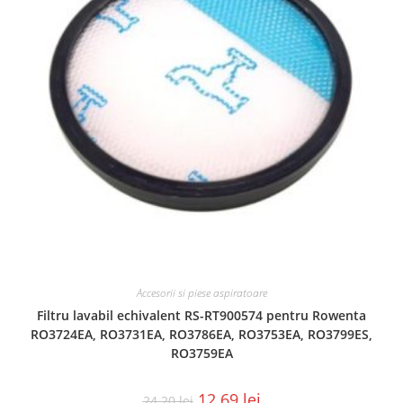
Accesorii si piese aspiratoare
Filtru lavabil echivalent RS-RT900574 pentru Rowenta
RO3724EA, RO3731EA, RO3786EA, RO3753EA, RO3799ES,
RO3759EA
12.69
lei
24.20
lei