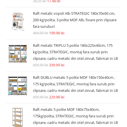
30.25
lei
17.48
lei
Raft metalic vopsit Alb STRATEGIC 180x70x60 cm,
200 kg/polita, 3 polite MDF Alb, fixare prin clipsare
fara suruburi
484.00
lei
199.98
lei
Raft metalic TRIPLU 5 polite 180x225x40cm, 175
kg/polita, STRATEGIC, montaj fara surub prin
clipsare, cadru metalic din otel zincat, fabricat in UE
605.00
lei
339.99
lei
Raft DUBLU metalic 5 polite MDF 180x150x40cm ,
175 kg/polita, STRATEGIC, montaj fara surub prin
clipsare, cadru metalic din otel zincat, fabricat in UE
605.00
lei
229.98
lei
Raft metalic 5 polite MDF 180x75x40cm,
175kg/polita, STRATEGIC, montaj fara surub prin
clipsare, cadru metalic din otel zincat, fabricat in UE