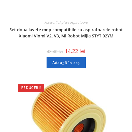
Accesorii si piese aspiratoare
Set doua lavete mop compatibile cu aspiratoarele robot
Xiaomi Viomi V2, V3, Mi Robot Mijia STYTJ02YM
14.22
lei
48.40
lei
Adaugă în coș
REDUCERI!