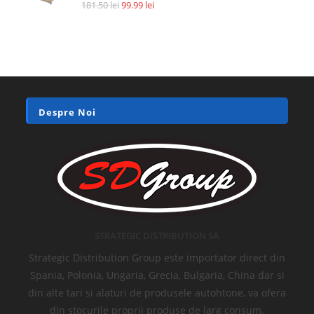
181.50
lei
99.99
lei
Despre Noi
STRATEGIC DISTRIBUTION SA
Strategic Distribution Group este importator direct din
Spania, Polonia, Ungaria, Grecia, Bulgaria, China dar si
din alte tari si alaturi de produsele autohtone, va ofera
din stocurile proprii produse de larg consum.