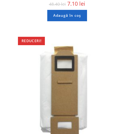
7.10
lei
48.40
lei
Adaugă în coș
REDUCERI!