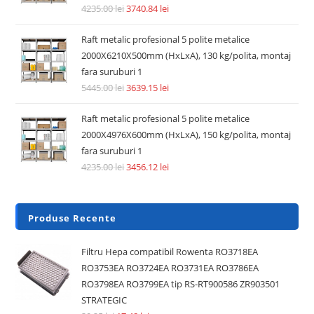
Accesorii si piese aspiratoare
Pre Filtru lavabil compatibil aspirator Dyson V6, V7, V8,
DC62, DC58, DC59, DC61
14.74
lei
36.30
lei
Adaugă în coș
REDUCERI!