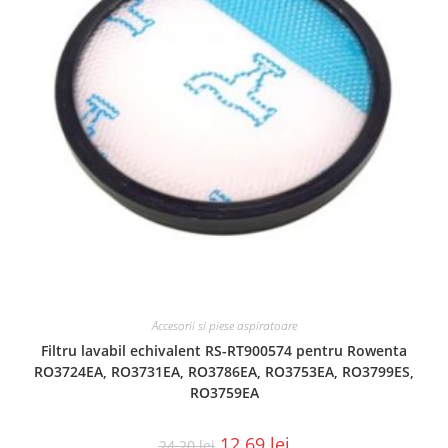
Accesorii si piese aspiratoare
Filtru lavabil echivalent RS-RT900574 pentru Rowenta
RO3724EA, RO3731EA, RO3786EA, RO3753EA, RO3799ES,
RO3759EA
12.69
lei
24.20
lei