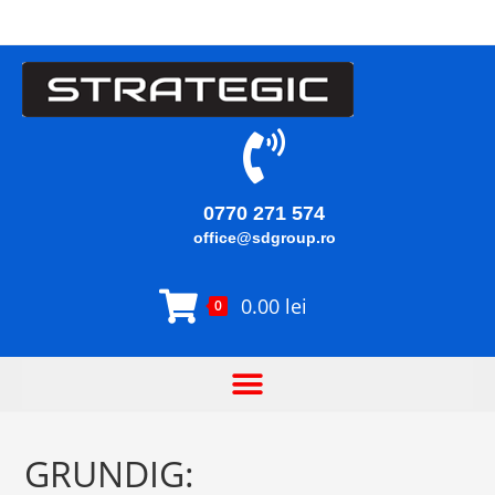
0770 271 574
office@sdgroup.ro
0.00
lei
0
GRUNDIG: