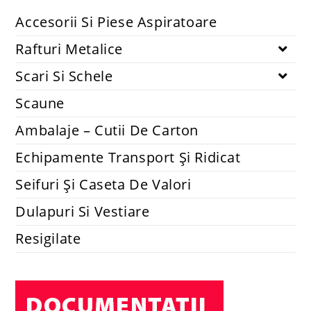
Accesorii si piese aspiratoare
Set 2 lavete mopuri compatibile cu robot Xiaomi Mi Robot
Vacuum-Mop Mijia 1C STYTJ01ZHM
14.74
lei
48.40
lei