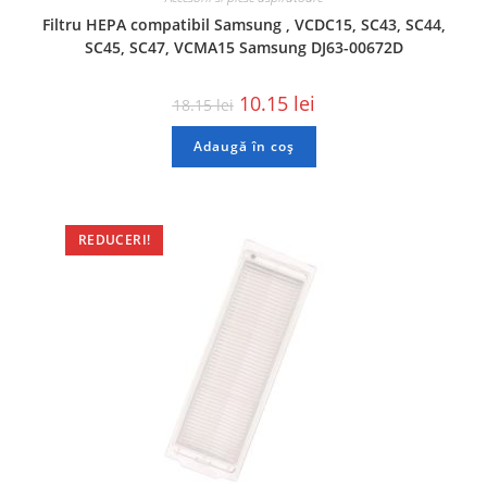
Filtru HEPA compatibil Samsung , VCDC15, SC43, SC44,
SC45, SC47, VCMA15 Samsung DJ63-00672D
10.15
lei
18.15
lei
Adaugă în coș
REDUCERI!