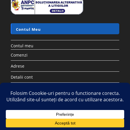
Accesorii si piese aspiratoare
Saci sintetici compatibili cu aspirator ELECTROLUX PHILIPS
AEG TORNADO – Set 5 buc
17.28
lei
60.50
lei
Adaugă în coș