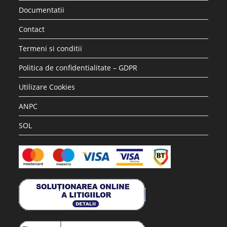
Accesorii si piese aspiratoare
Saci hartie STRATEGIC compatibili WD2 Karcher, 5 buc
17.28
lei
36.30
lei
Adaugă în coș
REDUCERI!