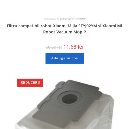
Accesorii si piese aspiratoare
Filtru compatibil robot Xiaomi Mijia STYJ02YM si Xiaomi Mi
Robot Vacuum Mop P
11.68
lei
60.50
lei
Adaugă în coș
REDUCERI!