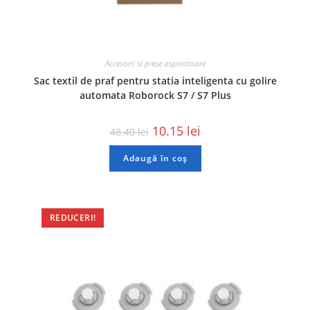
Accesorii si piese aspiratoare
Sac textil de praf pentru statia inteligenta cu golire
automata Roborock S7 / S7 Plus
10.15
lei
48.40
lei
Adaugă în coș
REDUCERI!