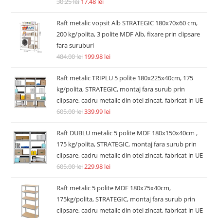
Accesorii si piese aspiratoare
Filtru hepa post-motor compatibil Dyson V7 V8 V8+ SV10
SV11 tip 967478-01
14.74
lei
36.30
lei
Adaugă în coș
REDUCERI!