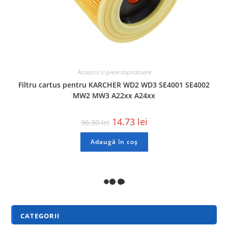
Accesorii si piese aspiratoare
Filtru cartus pentru KARCHER WD2 WD3 SE4001 SE4002
MW2 MW3 A22xx A24xx
14.73
lei
36.30
lei
Adaugă în coș
REDUCERI!