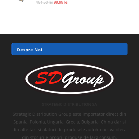
Accesorii si piese aspiratoare
Filtru HEPA pentru Xiaomi Roidmi F8, XCQLX01RM, AN92070