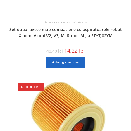
Accesorii si piese aspiratoare
Set doua lavete mop compatibile cu aspiratoarele robot
Xiaomi Viomi V2, V3, Mi Robot Mijia STYTJ02YM
14.22
lei
48.40
lei
Adaugă în coș
REDUCERI!