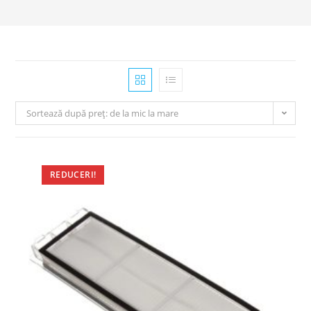
Sortează după preț: de la mic la mare
REDUCERI!