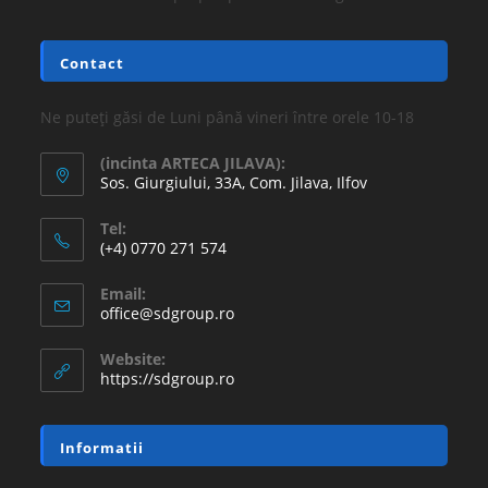
16.77
lei
36.30
lei
Adaugă în coș
REDUCERI!