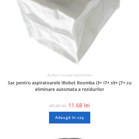
Accesorii si piese aspiratoare
Sac pentru aspiratoarele iRobot Roomba i3+ i7+ s9+ j7+ cu
eliminare automata a rezidurilor
11.68
lei
48.40
lei
Adaugă în coș