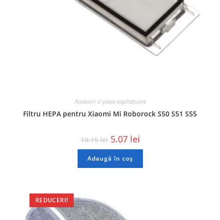
Accesorii si piese aspiratoare
Filtru HEPA pentru Xiaomi Mi Roborock S50 S51 S55
5.07
lei
18.15
lei
Adaugă în coș
REDUCERI!