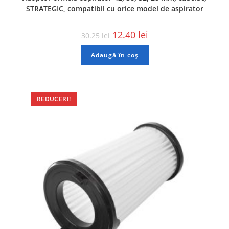
STRATEGIC, compatibil cu orice model de aspirator
12.40
lei
30.25
lei
Adaugă în coș
REDUCERI!