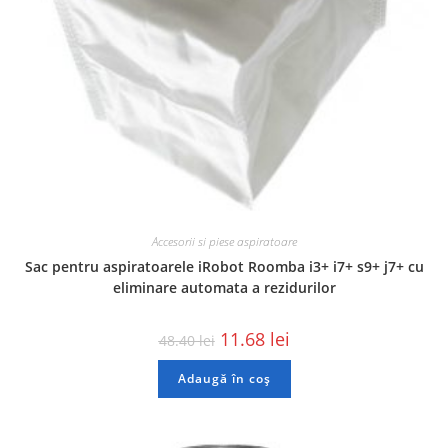
Accesorii si piese aspiratoare
Sac pentru aspiratoarele iRobot Roomba i3+ i7+ s9+ j7+ cu
eliminare automata a rezidurilor
11.68
lei
48.40
lei
Adaugă în coș