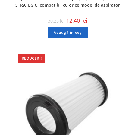
STRATEGIC, compatibil cu orice model de aspirator
12.40
lei
30.25
lei
Adaugă în coș
REDUCERI!