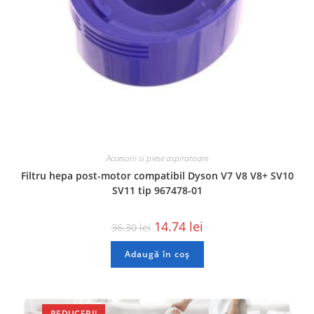
Accesorii si piese aspiratoare
Filtru hepa post-motor compatibil Dyson V7 V8 V8+ SV10
SV11 tip 967478-01
14.74
lei
36.30
lei
Adaugă în coș
REDUCERI!