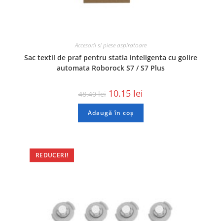
Accesorii si piese aspiratoare
Sac textil de praf pentru statia inteligenta cu golire
automata Roborock S7 / S7 Plus
10.15
lei
48.40
lei
Adaugă în coș
REDUCERI!