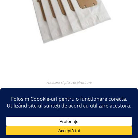
Accesorii si piese aspiratoare
Saci sintetici compatibili cu aspirator ELECTROLUX PHILIPS
AEG TORNADO – Set 5 buc
17.28
lei
60.50
lei
Adaugă în coș