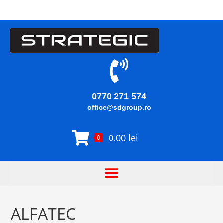
0770 271 574
office@sdgroup.ro
0.00
lei
0
ALFATEC