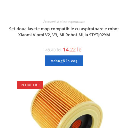
Accesorii si piese aspiratoare
Set doua lavete mop compatibile cu aspiratoarele robot
Xiaomi Viomi V2, V3, Mi Robot Mijia STYTJ02YM
14.22
lei
48.40
lei
Adaugă în coș
REDUCERI!