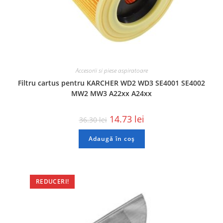
Accesorii si piese aspiratoare
Filtru cartus pentru KARCHER WD2 WD3 SE4001 SE4002
MW2 MW3 A22xx A24xx
14.73
lei
36.30
lei
Adaugă în coș
REDUCERI!