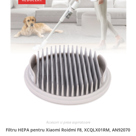
Accesorii si piese aspiratoare
Filtru HEPA pentru Xiaomi Roidmi F8, XCQLX01RM, AN92070