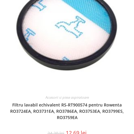
Accesorii si piese aspiratoare
Filtru lavabil echivalent RS-RT900574 pentru Rowenta
RO3724EA, RO3731EA, RO3786EA, RO3753EA, RO3799ES,
RO3759EA
12.69
lei
24.20
lei