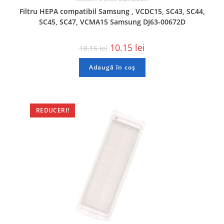
Filtru HEPA compatibil Samsung , VCDC15, SC43, SC44,
SC45, SC47, VCMA15 Samsung DJ63-00672D
10.15
lei
18.15
lei
Adaugă în coș
REDUCERI!