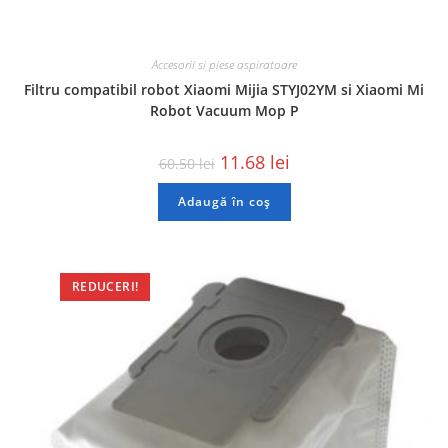
Accesorii si piese aspiratoare
Filtru compatibil robot Xiaomi Mijia STYJ02YM si Xiaomi Mi
Robot Vacuum Mop P
11.68
lei
60.50
lei
Adaugă în coș
REDUCERI!