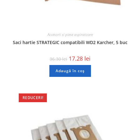
Accesorii si piese aspiratoare
Saci hartie STRATEGIC compatibili WD2 Karcher, 5 buc
17.28
lei
36.30
lei
Adaugă în coș
REDUCERI!