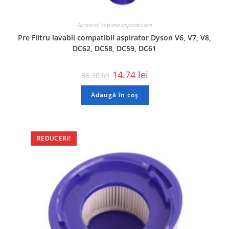
Accesorii si piese aspiratoare
Pre Filtru lavabil compatibil aspirator Dyson V6, V7, V8,
DC62, DC58, DC59, DC61
14.74
lei
36.30
lei
Adaugă în coș
REDUCERI!