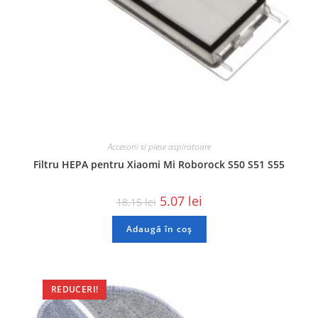
Accesorii si piese aspiratoare
Filtru HEPA pentru Xiaomi Mi Roborock S50 S51 S55
5.07
lei
18.15
lei
Adaugă în coș
REDUCERI!