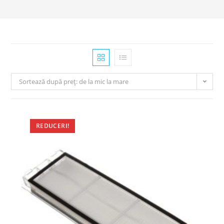
Sortează după preț: de la mic la mare
REDUCERI!