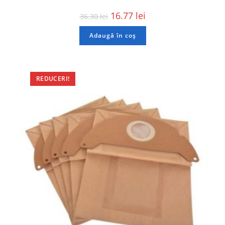
16.77
lei
36.30
lei
Adaugă în coș
REDUCERI!