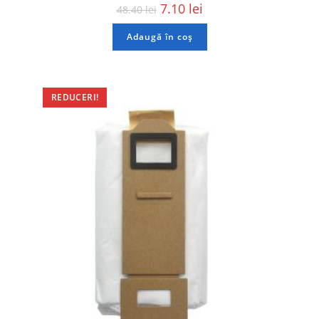
7.10
lei
48.40
lei
Adaugă în coș
REDUCERI!