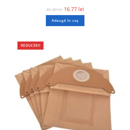
16.77
lei
36.30
lei
Adaugă în coș
REDUCERI!