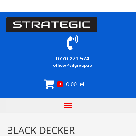
0770 271 574
office@sdgroup.ro
0.00
lei
0
BLACK DECKER