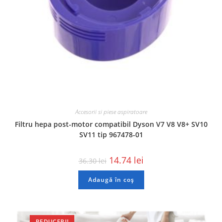
Accesorii si piese aspiratoare
Filtru hepa post-motor compatibil Dyson V7 V8 V8+ SV10
SV11 tip 967478-01
14.74
lei
36.30
lei
Adaugă în coș
REDUCERI!