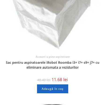
Accesorii si piese aspiratoare
Sac pentru aspiratoarele iRobot Roomba i3+ i7+ s9+ j7+ cu
eliminare automata a rezidurilor
11.68
lei
48.40
lei
Adaugă în coș