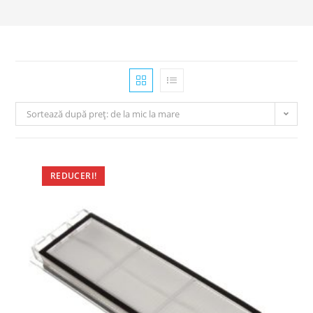
Sortează după preț: de la mic la mare
REDUCERI!