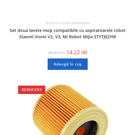
Accesorii si piese aspiratoare
Set doua lavete mop compatibile cu aspiratoarele robot
Xiaomi Viomi V2, V3, Mi Robot Mijia STYTJ02YM
14.22
lei
48.40
lei
Adaugă în coș
REDUCERI!