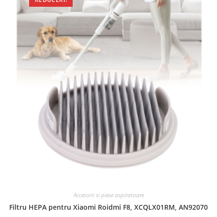
Accesorii si piese aspiratoare
Filtru HEPA pentru Xiaomi Roidmi F8, XCQLX01RM, AN92070