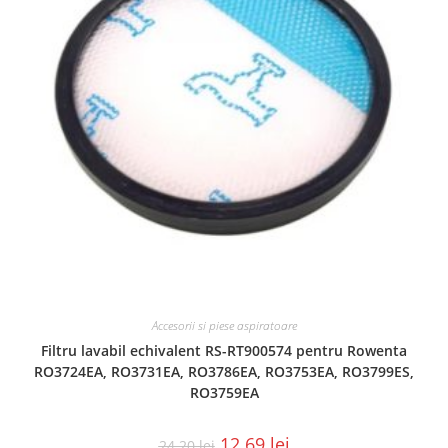
Accesorii si piese aspiratoare
Filtru lavabil echivalent RS-RT900574 pentru Rowenta
RO3724EA, RO3731EA, RO3786EA, RO3753EA, RO3799ES,
RO3759EA
12.69
lei
24.20
lei