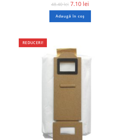
7.10
lei
48.40
lei
Adaugă în coș
REDUCERI!