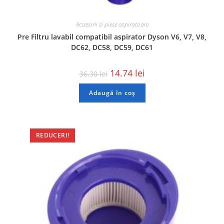
Accesorii si piese aspiratoare
Pre Filtru lavabil compatibil aspirator Dyson V6, V7, V8,
DC62, DC58, DC59, DC61
14.74
lei
36.30
lei
Adaugă în coș
REDUCERI!