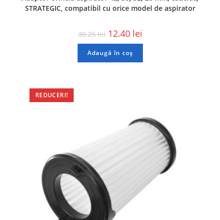
STRATEGIC, compatibil cu orice model de aspirator
12.40
lei
30.25
lei
Adaugă în coș
REDUCERI!