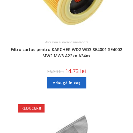
Accesorii si piese aspiratoare
Filtru cartus pentru KARCHER WD2 WD3 SE4001 SE4002
MW2 MW3 A22xx A24xx
14.73
lei
36.30
lei
Adaugă în coș
REDUCERI!