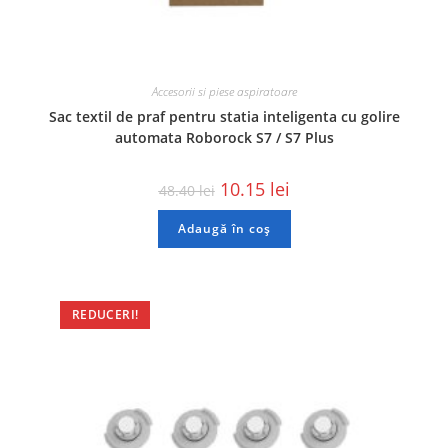
Accesorii si piese aspiratoare
Sac textil de praf pentru statia inteligenta cu golire
automata Roborock S7 / S7 Plus
10.15
lei
48.40
lei
Adaugă în coș
REDUCERI!