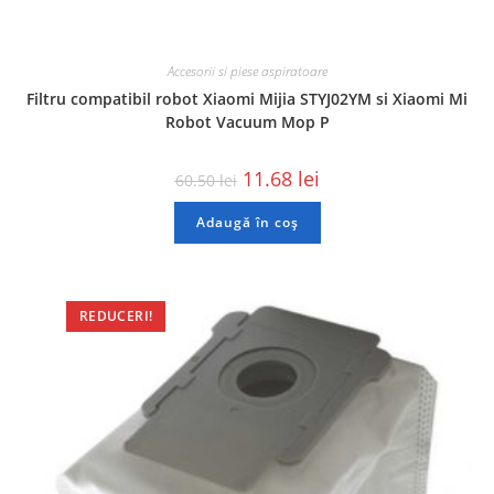
Accesorii si piese aspiratoare
Filtru compatibil robot Xiaomi Mijia STYJ02YM si Xiaomi Mi
Robot Vacuum Mop P
11.68
lei
60.50
lei
Adaugă în coș
REDUCERI!