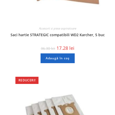
Accesorii si piese aspiratoare
Saci hartie STRATEGIC compatibili WD2 Karcher, 5 buc
17.28
lei
36.30
lei
Adaugă în coș
REDUCERI!