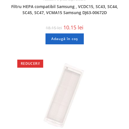
Filtru HEPA compatibil Samsung , VCDC15, SC43, SC44,
SC45, SC47, VCMA15 Samsung DJ63-00672D
10.15
lei
18.15
lei
Adaugă în coș
REDUCERI!