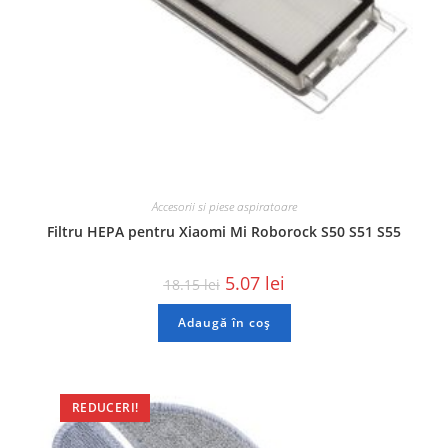
Accesorii si piese aspiratoare
Filtru HEPA pentru Xiaomi Mi Roborock S50 S51 S55
5.07
lei
18.15
lei
Adaugă în coș
REDUCERI!