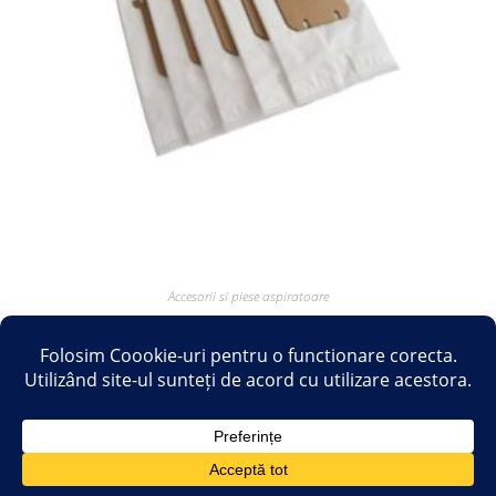
Accesorii si piese aspiratoare
Saci sintetici compatibili cu aspirator ELECTROLUX PHILIPS
AEG TORNADO – Set 5 buc
17.28
lei
60.50
lei
Adaugă în coș