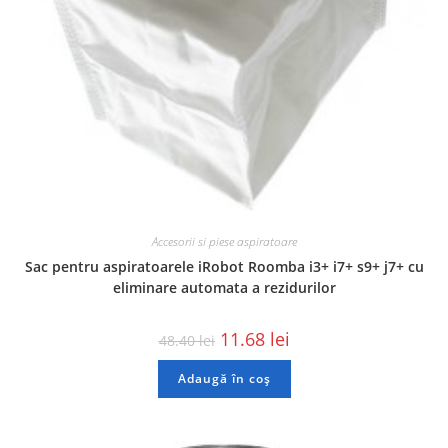
Accesorii si piese aspiratoare
Sac pentru aspiratoarele iRobot Roomba i3+ i7+ s9+ j7+ cu
eliminare automata a rezidurilor
11.68
lei
48.40
lei
Adaugă în coș