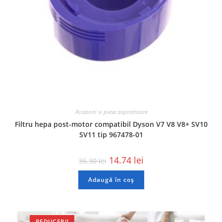
Accesorii si piese aspiratoare
Filtru hepa post-motor compatibil Dyson V7 V8 V8+ SV10
SV11 tip 967478-01
14.74
lei
36.30
lei
Adaugă în coș
REDUCERI!