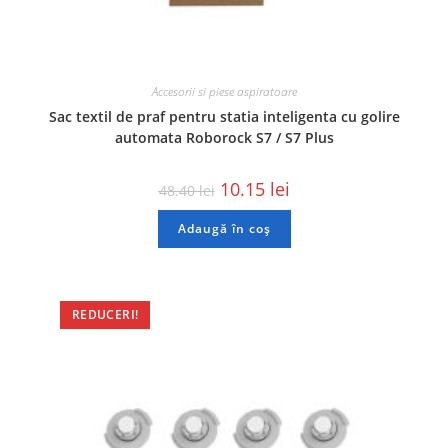
Accesorii si piese aspiratoare
Sac textil de praf pentru statia inteligenta cu golire
automata Roborock S7 / S7 Plus
10.15
lei
48.40
lei
Adaugă în coș
REDUCERI!