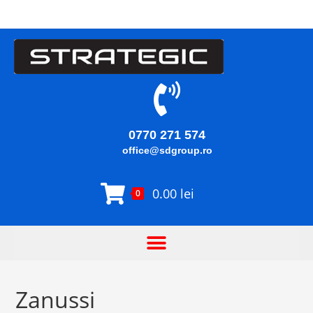
0770 271 574
office@sdgroup.ro
0.00
lei
0
Zanussi