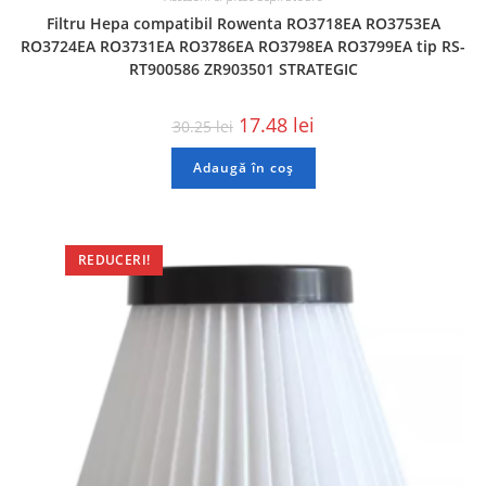
Filtru Hepa compatibil Rowenta RO3718EA RO3753EA
RO3724EA RO3731EA RO3786EA RO3798EA RO3799EA tip RS-
RT900586 ZR903501 STRATEGIC
17.48
lei
30.25
lei
Adaugă în coș
REDUCERI!