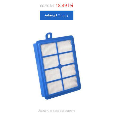
18.49
lei
60.50
lei
Adaugă în coș
Accesorii si piese aspiratoare