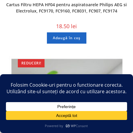
Cartus Filtru HEPA HF04 pentru aspiratoarele Philips AEG si
Electrolux, FC9170, FC9160, FC8031, FC907, FC9174
18.50
lei
Adaugă în coș
REDUCERI!