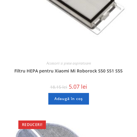
Accesorii si piese aspiratoare
Filtru HEPA pentru Xiaomi Mi Roborock S50 S51 S55
5.07
lei
18.15
lei
Adaugă în coș
REDUCERI!