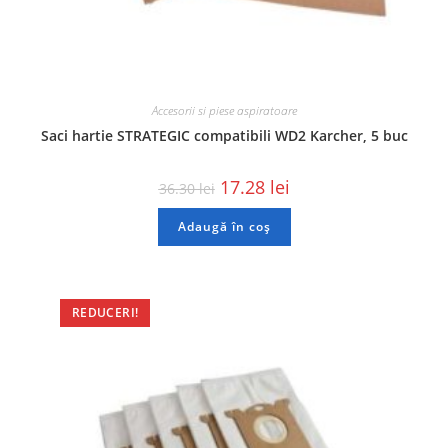
Accesorii si piese aspiratoare
Saci hartie STRATEGIC compatibili WD2 Karcher, 5 buc
17.28
lei
36.30
lei
Adaugă în coș
REDUCERI!