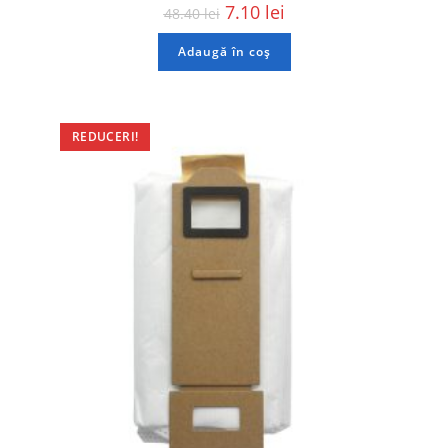
7.10
lei
48.40
lei
Adaugă în coș
REDUCERI!