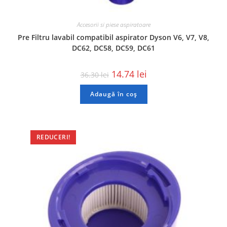
Accesorii si piese aspiratoare
Pre Filtru lavabil compatibil aspirator Dyson V6, V7, V8,
DC62, DC58, DC59, DC61
14.74
lei
36.30
lei
Adaugă în coș
REDUCERI!