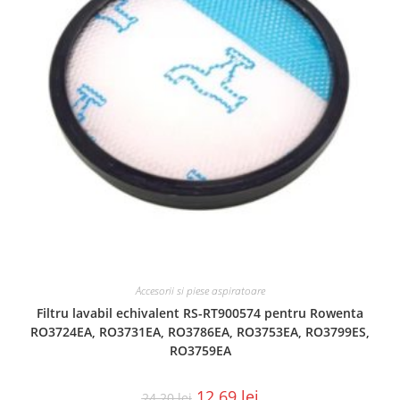
Accesorii si piese aspiratoare
Filtru lavabil echivalent RS-RT900574 pentru Rowenta
RO3724EA, RO3731EA, RO3786EA, RO3753EA, RO3799ES,
RO3759EA
12.69
lei
24.20
lei