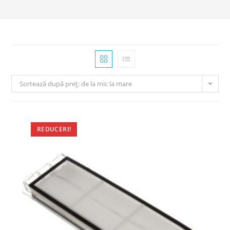
Sortează după preț: de la mic la mare
REDUCERI!