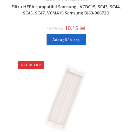
Filtru HEPA compatibil Samsung , VCDC15, SC43, SC44,
SC45, SC47, VCMA15 Samsung DJ63-00672D
10.15
lei
18.15
lei
Adaugă în coș
REDUCERI!