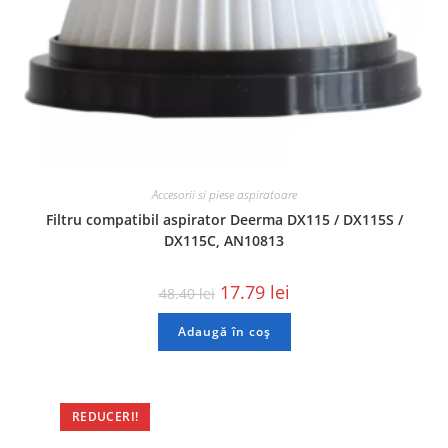
Accesorii si piese aspiratoare
Filtru compatibil aspirator Deerma DX115 / DX115S /
DX115C, AN10813
17.79
lei
48.40
lei
Adaugă în coș
REDUCERI!