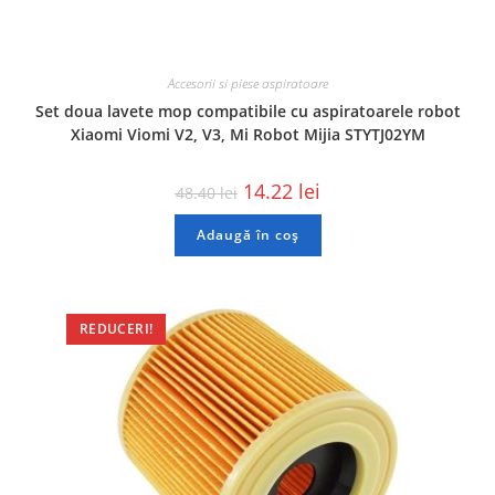
Accesorii si piese aspiratoare
Set doua lavete mop compatibile cu aspiratoarele robot
Xiaomi Viomi V2, V3, Mi Robot Mijia STYTJ02YM
14.22
lei
48.40
lei
Adaugă în coș
REDUCERI!