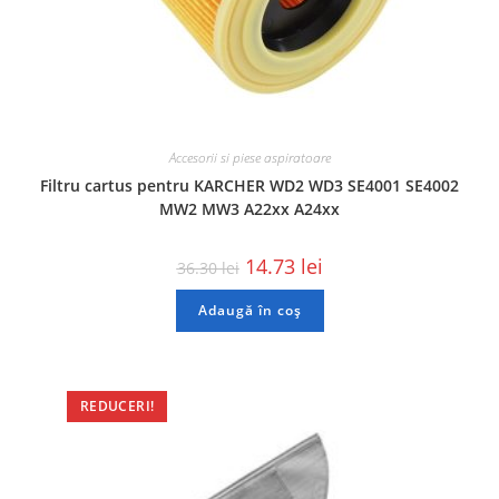
Accesorii si piese aspiratoare
Filtru cartus pentru KARCHER WD2 WD3 SE4001 SE4002
MW2 MW3 A22xx A24xx
14.73
lei
36.30
lei
Adaugă în coș
REDUCERI!