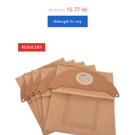
16.77
lei
36.30
lei
Adaugă în coș
REDUCERI!