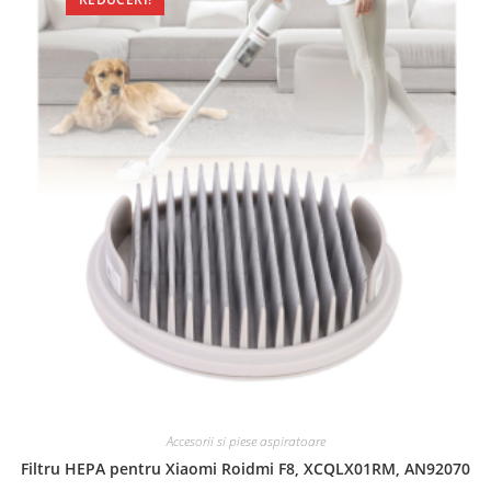
Accesorii si piese aspiratoare
Filtru HEPA pentru Xiaomi Roidmi F8, XCQLX01RM, AN92070