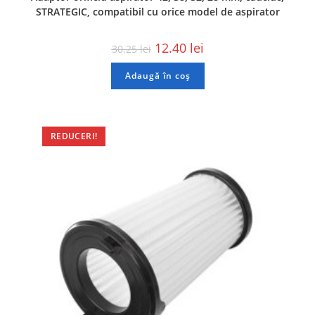
STRATEGIC, compatibil cu orice model de aspirator
12.40
lei
30.25
lei
Adaugă în coș
REDUCERI!