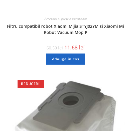
Accesorii si piese aspiratoare
Filtru compatibil robot Xiaomi Mijia STYJ02YM si Xiaomi Mi
Robot Vacuum Mop P
11.68
lei
60.50
lei
Adaugă în coș
REDUCERI!