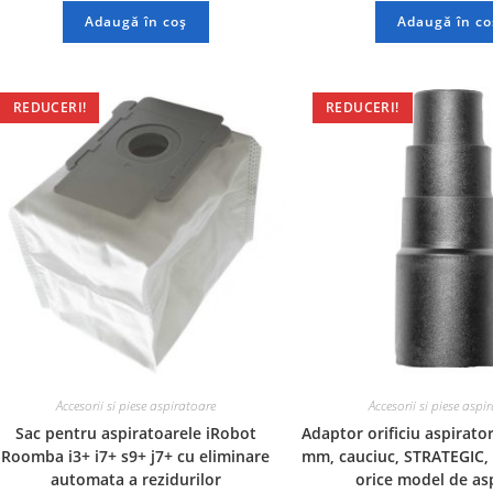
Adaugă în coș
Adaugă în co
REDUCERI!
REDUCERI!
Accesorii si piese aspiratoare
Accesorii si piese aspi
Sac pentru aspiratoarele iRobot
Adaptor orificiu aspirator
Roomba i3+ i7+ s9+ j7+ cu eliminare
mm, cauciuc, STRATEGIC, 
automata a rezidurilor
orice model de as