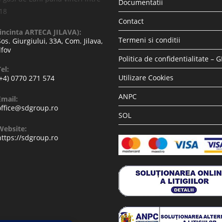
Accesorii si piese aspiratoare
Accesorii si piese aspi
Set 2 lavete mopuri compatibile cu
Pre Filtru lavabil compat
robot Xiaomi Mi Robot Vacuum-Mop
Dyson V6, V7, V8, DC62,
Mijia 1C STYTJ01ZHM
DC61
14.74
lei
14.7
48.40
lei
36.30
lei
Adaugă în coș
Adaugă în co
REDUCERI!
REDUCERI!