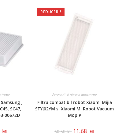
REDUCERI!
ratoare
Accesorii si piese aspiratoare
l Samsung ,
Filtru compatibil robot Xiaomi Mijia
C45, SC47,
STYJ02YM si Xiaomi Mi Robot Vacuum
63-00672D
Mop P
5
lei
11.68
lei
60.50
lei