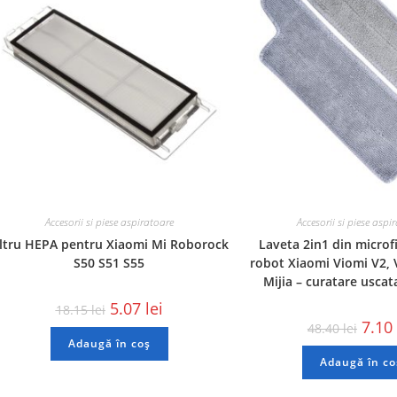
Accesorii si piese aspiratoare
Accesorii si piese aspi
iltru HEPA pentru Xiaomi Mi Roborock
Laveta 2in1 din microf
S50 S51 S55
robot Xiaomi Viomi V2, 
Mijia – curatare usca
5.07
lei
18.15
lei
7.10
48.40
lei
Adaugă în coș
Adaugă în co