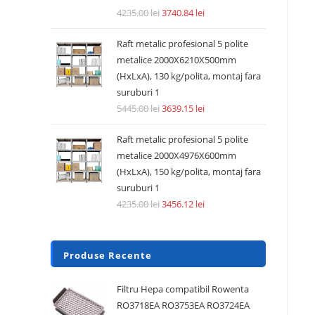
4235.00
lei
3740.84
lei
Raft metalic profesional 5 polite
metalice 2000X6210X500mm
(HxLxA), 130 kg/polita, montaj fara
suruburi 1
5445.00
lei
3639.15
lei
Raft metalic profesional 5 polite
metalice 2000X4976X600mm
(HxLxA), 150 kg/polita, montaj fara
suruburi 1
4235.00
lei
3456.12
lei
Produse Recente
Filtru Hepa compatibil Rowenta
RO3718EA RO3753EA RO3724EA