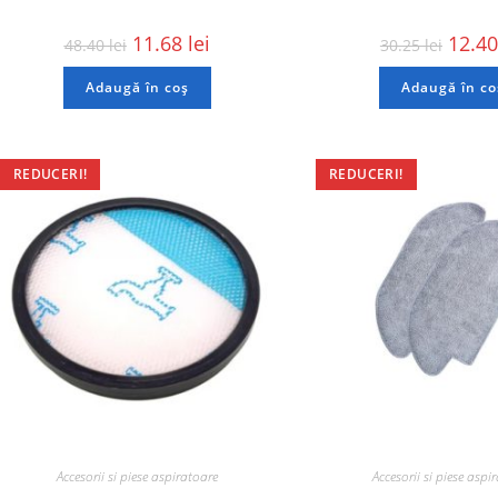
11.68
lei
12.4
48.40
lei
30.25
lei
Adaugă în coș
Adaugă în co
REDUCERI!
REDUCERI!
Accesorii si piese aspiratoare
Accesorii si piese aspi