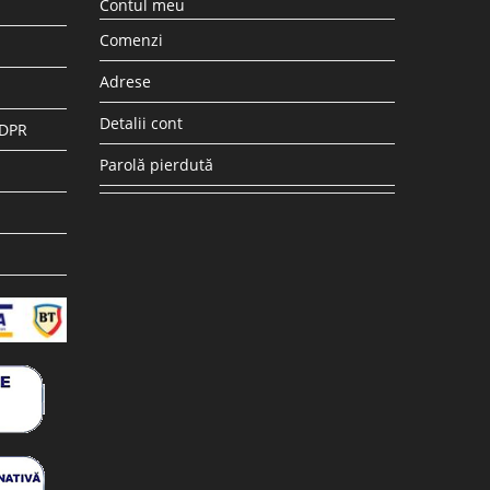
ratoare
Accesorii si piese aspiratoare
ibil aspirator
Filtru hepa post-motor compatibil
 DC58, DC59,
Dyson V7 V8 V8+ SV10 SV11 tip 967478-
01
4
lei
14.74
lei
36.30
lei
ș
Adaugă în coș
REDUCERI!