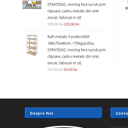
STRATEGIC, montaj fara surub prin
p
clipsare, cadru metalic din otel
zincat, fabricat in UE
605.00
lei
229.98
lei
Raft metalic 5 polite MDF
180x75x40cm, 175kg/polita,
STRATEGIC, montaj fara surub prin
clipsare, cadru metalic din otel
zincat, fabricat in UE
181.50
lei
99.99
lei