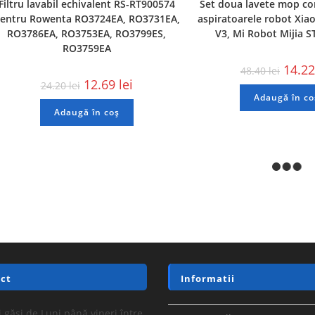
Filtru lavabil echivalent RS-RT900574
Set doua lavete mop co
entru Rowenta RO3724EA, RO3731EA,
aspiratoarele robot Xia
RO3786EA, RO3753EA, RO3799ES,
V3, Mi Robot Mijia 
RO3759EA
14.2
48.40
lei
12.69
lei
24.20
lei
Adaugă în co
Adaugă în coș
REDUCERI!
REDUCERI!