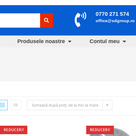
0770 271 574
office@sdgroup.ro
Produsele noastre
Contul meu
Sortează după preț: de la mic la mare
REDUCERI!
REDUCERI!