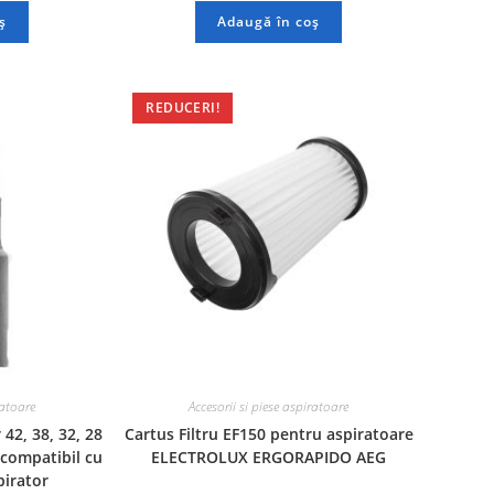
ș
Adaugă în coș
REDUCERI!
ratoare
Accesorii si piese aspiratoare
 42, 38, 32, 28
Cartus Filtru EF150 pentru aspiratoare
compatibil cu
ELECTROLUX ERGORAPIDO AEG
pirator