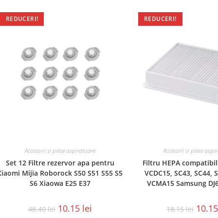
REDUCERI!
REDUCERI!
Accesorii si piese aspiratoare
Accesorii si piese aspi
Set 12 Filtre rezervor apa pentru
Filtru HEPA compatibi
Xiaomi Mijia Roborock S50 S51 S55 S5
VCDC15, SC43, SC44, S
S6 Xiaowa E25 E37
VCMA15 Samsung DJ
10.15
lei
10.1
48.40
lei
18.15
lei