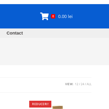
0.00
lei
0
Contact
VIEW:
12
24
ALL
REDUCERI!