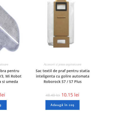
ratoare
Accesorii si piese aspiratoare
ibra pentru
Sac textil de praf pentru statia
V3, Mi Robot
inteligenta cu golire automata
ta si umeda
Roborock S7 / S7 Plus
lei
10.15
lei
48.40
lei
ș
Adaugă în coș