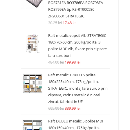
RO3731EA RO3786EA RO3798EA
RO3799EA tip RS-RT900586
ZR903501 STRATEGIC
30.25
lei
17.48
lei
Raft metalic vopsit Alb STRATEGIC
180x70x60 cm, 200 kg/polita, 3
polite MDF Alb, fixare prin clipsare
fara suruburi
484.00
lei
199.98
lei
Raft metalic TRIPLU 5 polite
180x225x40cm, 175 kg/polita,
STRATEGIC, montaj fara surub prin
clipsare, cadru metalic din otel
zincat, fabricat in UE
605.00
lei
339.99
lei
Raft DUBLU metalic 5 polite MDF
180x150x40cm , 175 kg/polita,