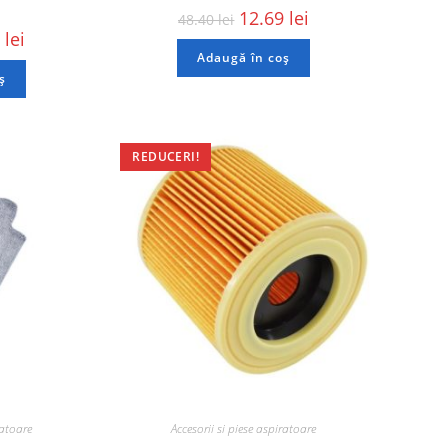
12.69
lei
48.40
lei
0
lei
Adaugă în coș
ș
REDUCERI!
ratoare
Accesorii si piese aspiratoare