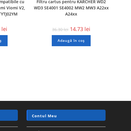
mpatibile cu
Filtru cartus pentru KARCHER WD2
omi Viomi V2,
WD3 SE4001 SE4002 MW2 MW3 A22xx
STYTJ02YM
A24xx
2
lei
14.73
lei
36.30
lei
ș
Adaugă în coș
REDUCERI!