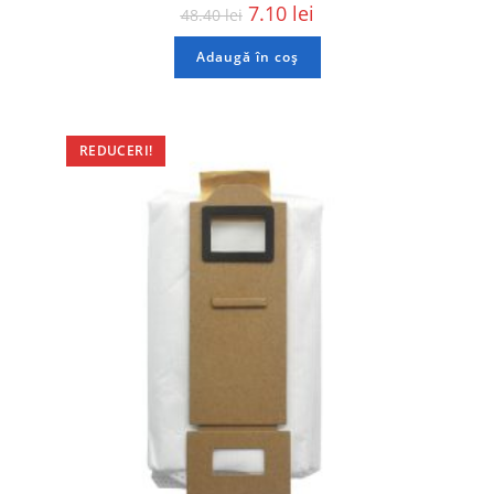
7.10
lei
48.40
lei
Adaugă în coș
REDUCERI!