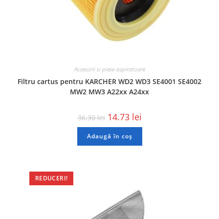
Accesorii si piese aspiratoare
Filtru cartus pentru KARCHER WD2 WD3 SE4001 SE4002
MW2 MW3 A22xx A24xx
14.73
lei
36.30
lei
Adaugă în coș
REDUCERI!