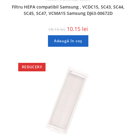
Filtru HEPA compatibil Samsung , VCDC15, SC43, SC44,
SC45, SC47, VCMA15 Samsung DJ63-00672D
10.15
lei
18.15
lei
Adaugă în coș
REDUCERI!