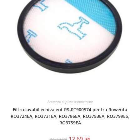
Accesorii si piese aspiratoare
Filtru lavabil echivalent RS-RT900574 pentru Rowenta
RO3724EA, RO3731EA, RO3786EA, RO3753EA, RO3799ES,
RO3759EA
12.69
lei
24.20
lei