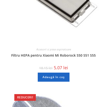
Accesorii si piese aspiratoare
Filtru HEPA pentru Xiaomi Mi Roborock S50 S51 S55
5.07
lei
18.15
lei
Adaugă în coș
REDUCERI!