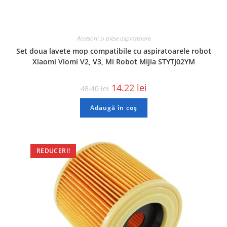
Accesorii si piese aspiratoare
Set doua lavete mop compatibile cu aspiratoarele robot
Xiaomi Viomi V2, V3, Mi Robot Mijia STYTJ02YM
14.22
lei
48.40
lei
Adaugă în coș
REDUCERI!