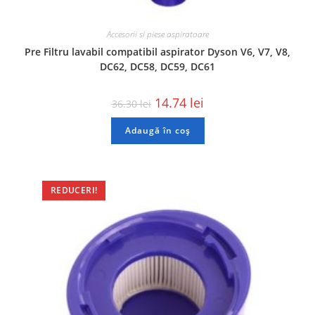
Accesorii si piese aspiratoare
Pre Filtru lavabil compatibil aspirator Dyson V6, V7, V8,
DC62, DC58, DC59, DC61
14.74
lei
36.30
lei
Adaugă în coș
REDUCERI!