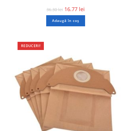
16.77
lei
36.30
lei
Adaugă în coș
REDUCERI!