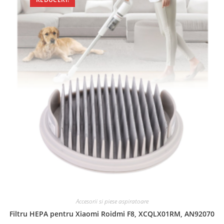
Accesorii si piese aspiratoare
Filtru HEPA pentru Xiaomi Roidmi F8, XCQLX01RM, AN92070