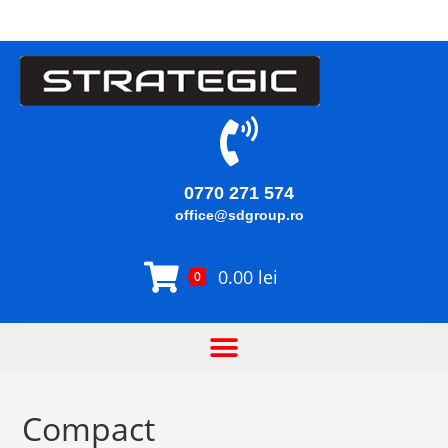
0770 271 574
office@sdgroup.ro
0.00
lei
0
Compact