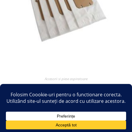
Accesorii si piese aspiratoare
Saci sintetici compatibili cu aspirator ELECTROLUX PHILIPS
AEG TORNADO – Set 5 buc
17.28
lei
60.50
lei
Adaugă în coș