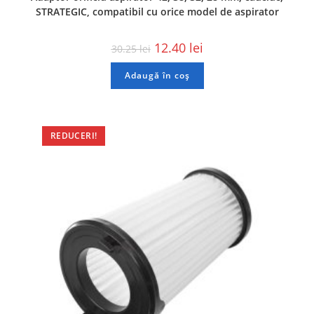
STRATEGIC, compatibil cu orice model de aspirator
12.40
lei
30.25
lei
Adaugă în coș
REDUCERI!