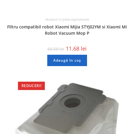
Accesorii si piese aspiratoare
Filtru compatibil robot Xiaomi Mijia STYJ02YM si Xiaomi Mi
Robot Vacuum Mop P
11.68
lei
60.50
lei
Adaugă în coș
REDUCERI!