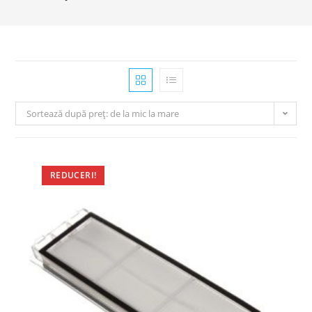
Sortează după preț: de la mic la mare
REDUCERI!