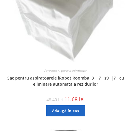
Accesorii si piese aspiratoare
Sac pentru aspiratoarele iRobot Roomba i3+ i7+ s9+ j7+ cu
eliminare automata a rezidurilor
11.68
lei
48.40
lei
Adaugă în coș