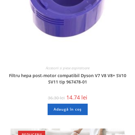
Accesorii si piese aspiratoare
Filtru hepa post-motor compatibil Dyson V7 V8 V8+ SV10
SV11 tip 967478-01
14.74
lei
36.30
lei
Adaugă în coș
REDUCERI!