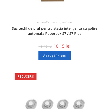
Accesorii si piese aspiratoare
Sac textil de praf pentru statia inteligenta cu golire
automata Roborock S7 / S7 Plus
10.15
lei
48.40
lei
Adaugă în coș
REDUCERI!