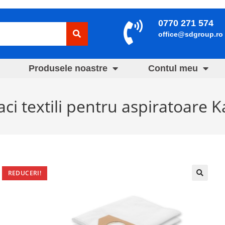
0770 271 574
office@sdgroup.ro
Produsele noastre
Contul meu
0 saci textili pentru aspiratoare
REDUCERI!
🔍