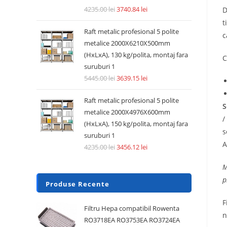
4235.00
lei
3740.84
lei
D
t
Raft metalic profesional 5 polite
c
metalice 2000X6210X500mm
(HxLxA), 130 kg/polita, montaj fara
C
suruburi 1
5445.00
lei
3639.15
lei
Raft metalic profesional 5 polite
S
metalice 2000X4976X600mm
/
(HxLxA), 150 kg/polita, montaj fara
s
suruburi 1
A
4235.00
lei
3456.12
lei
M
p
Produse Recente
F
Filtru Hepa compatibil Rowenta
n
RO3718EA RO3753EA RO3724EA