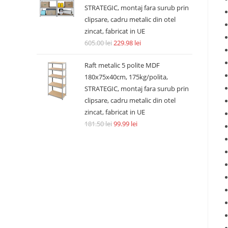
STRATEGIC, montaj fara surub prin
clipsare, cadru metalic din otel
zincat, fabricat in UE
605.00
lei
229.98
lei
Raft metalic 5 polite MDF
180x75x40cm, 175kg/polita,
STRATEGIC, montaj fara surub prin
clipsare, cadru metalic din otel
zincat, fabricat in UE
181.50
lei
99.99
lei