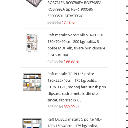
RO3731EA RO3786EA RO3798EA
RO3799EA tip RS-RT900586
ZR903501 STRATEGIC
30.25
lei
17.48
lei
Raft metalic vopsit Alb STRATEGIC
180x70x60 cm, 200 kg/polita, 3
polite MDF Alb, fixare prin clipsare
fara suruburi
484.00
lei
199.98
lei
Raft metalic TRIPLU 5 polite
180x225x40cm, 175 kg/polita,
STRATEGIC, montaj fara surub prin
clipsare, cadru metalic din otel
zincat, fabricat in UE
605.00
lei
339.99
lei
Raft DUBLU metalic 5 polite MDF
180x150x40cm , 175 kg/polita,