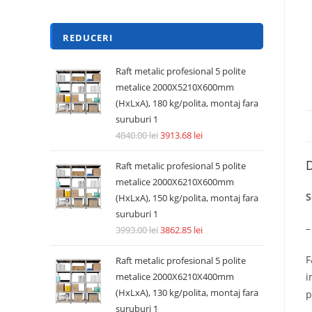
REDUCERI
Raft metalic profesional 5 polite
metalice 2000X5210X600mm
(HxLxA), 180 kg/polita, montaj fara
suruburi 1
4840.00
lei
3913.68
lei
D
Raft metalic profesional 5 polite
metalice 2000X6210X600mm
S
(HxLxA), 150 kg/polita, montaj fara
suruburi 1
–
3993.00
lei
3862.85
lei
F
Raft metalic profesional 5 polite
metalice 2000X6210X400mm
i
(HxLxA), 130 kg/polita, montaj fara
p
suruburi 1