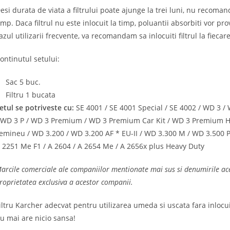
esi durata de viata a filtrului poate ajunge la trei luni, nu recoma
imp. Daca filtrul nu este inlocuit la timp, poluantii absorbiti vor p
azul utilizarii frecvente, va recomandam sa inlocuiti filtrul la fiecar
ontinutul setului:
Sac 5 buc.
Filtru 1 bucata
etul se potriveste cu:
SE 4001 / SE 4001 Special / SE 4002 / WD 3 /
 WD 3 P / WD 3 Premium / WD 3 Premium Car Kit / WD 3 Premium H
emineu / WD 3.200 / WD 3.200 AF * EU-II / WD 3.300 M / WD 3.500 P 
 2251 Me F1 / A 2604 / A 2654 Me / A 2656x plus Heavy Duty
arcile comerciale ale companiilor mentionate mai sus si denumirile aces
roprietatea exclusiva a acestor companii.
iltru Karcher adecvat pentru utilizarea umeda si uscata fara inlocui
u mai are nicio sansa!