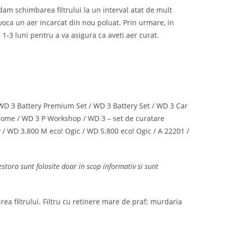
ndam schimbarea filtrului la un interval atat de mult
rovoca un aer incarcat din nou poluat. Prin urmare, in
e 1-3 luni pentru a va asigura ca aveti aer curat.
 WD 3 Battery Premium Set / WD 3 Battery Set / WD 3 Car
ome / WD 3 P Workshop / WD 3 – set de curatare
/ WD 3.800 M eco! Ogic / WD 5.800 eco! Ogic / A 22201 /
tora sunt folosite doar in scop informativ si sunt
rea filtrului. Filtru cu retinere mare de praf; murdaria