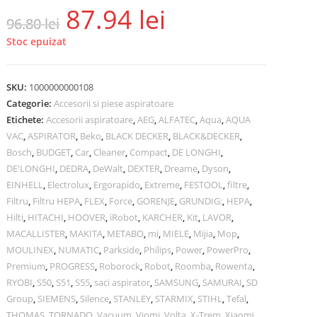
87.94
lei
96.80
lei
Stoc epuizat
SKU:
1000000000108
Categorie:
Accesorii si piese aspiratoare
Etichete:
Accesorii aspiratoare
,
AEG
,
ALFATEC
,
Aqua
,
AQUA
VAC
,
ASPIRATOR
,
Beko
,
BLACK DECKER
,
BLACK&DECKER
,
Bosch
,
BUDGET
,
Car
,
Cleaner
,
Compact
,
DE LONGHI
,
DE'LONGHI
,
DEDRA
,
DeWalt
,
DEXTER
,
Dreame
,
Dyson
,
EINHELL
,
Electrolux
,
Ergorapido
,
Extreme
,
FESTOOL
,
filtre
,
Filtru
,
Filtru HEPA
,
FLEX
,
Force
,
GORENJE
,
GRUNDIG:
,
HEPA
,
Hilti
,
HITACHI
,
HOOVER
,
iRobot
,
KARCHER
,
Kit
,
LAVOR
,
MACALLISTER
,
MAKITA
,
METABO
,
mi
,
MIELE
,
Mijia
,
Mop
,
MOULINEX
,
NUMATIC
,
Parkside
,
Philips
,
Power
,
PowerPro
,
Premium
,
PROGRESS
,
Roborock
,
Robot
,
Roomba
,
Rowenta
,
RYOBI
,
S50
,
S51
,
S55
,
saci aspirator
,
SAMSUNG
,
SAMURAI
,
SD
Group
,
SIEMENS
,
Silence
,
STANLEY
,
STARMIX
,
STIHL
,
Tefal
,
THOMAS
,
TORNADO
,
Vacuum
,
Viomi
,
Volta
,
X-Trem
,
Xiaomi
,