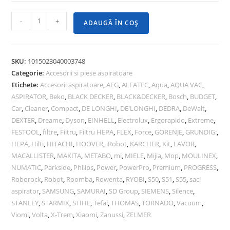
-
+
ADAUGĂ ÎN COȘ
SKU:
1015023040003748
Categorie:
Accesorii si piese aspiratoare
Etichete:
Accesorii aspiratoare
,
AEG
,
ALFATEC
,
Aqua
,
AQUA VAC
,
ASPIRATOR
,
Beko
,
BLACK DECKER
,
BLACK&DECKER
,
Bosch
,
BUDGET
,
Car
,
Cleaner
,
Compact
,
DE LONGHI
,
DE'LONGHI
,
DEDRA
,
DeWalt
,
DEXTER
,
Dreame
,
Dyson
,
EINHELL
,
Electrolux
,
Ergorapido
,
Extreme
,
FESTOOL
,
filtre
,
Filtru
,
Filtru HEPA
,
FLEX
,
Force
,
GORENJE
,
GRUNDIG:
,
HEPA
,
Hilti
,
HITACHI
,
HOOVER
,
iRobot
,
KARCHER
,
Kit
,
LAVOR
,
MACALLISTER
,
MAKITA
,
METABO
,
mi
,
MIELE
,
Mijia
,
Mop
,
MOULINEX
,
NUMATIC
,
Parkside
,
Philips
,
Power
,
PowerPro
,
Premium
,
PROGRESS
,
Roborock
,
Robot
,
Roomba
,
Rowenta
,
RYOBI
,
S50
,
S51
,
S55
,
saci
aspirator
,
SAMSUNG
,
SAMURAI
,
SD Group
,
SIEMENS
,
Silence
,
STANLEY
,
STARMIX
,
STIHL
,
Tefal
,
THOMAS
,
TORNADO
,
Vacuum
,
Viomi
,
Volta
,
X-Trem
,
Xiaomi
,
Zanussi
,
ZELMER