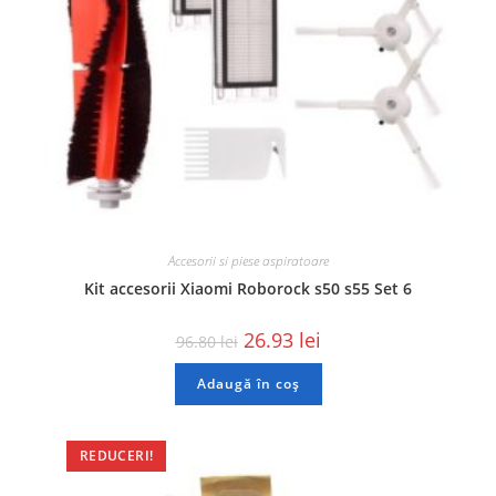
Accesorii si piese aspiratoare
Kit accesorii Xiaomi Roborock s50 s55 Set 6
26.93
lei
96.80
lei
Adaugă în coș
REDUCERI!