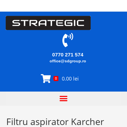
0770 271 574
office@sdgroup.ro
0.00
lei
0
Filtru aspirator Karcher