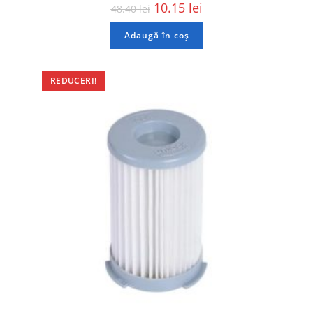
10.15
lei
48.40
lei
Adaugă în coș
REDUCERI!