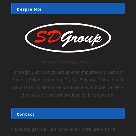
Despre Noi
STRATEGIC DISTRIBUTION SA
Strategic Distribution Group este importator direct din
Spania, Polonia, Ungaria, Grecia, Bulgaria, China dar si
din alte tari si alaturi de produsele autohtone, va ofera
din stocurile proprii produse de larg consum.
Contact
Ne puteți găsi de Luni până vineri între orele 10-18