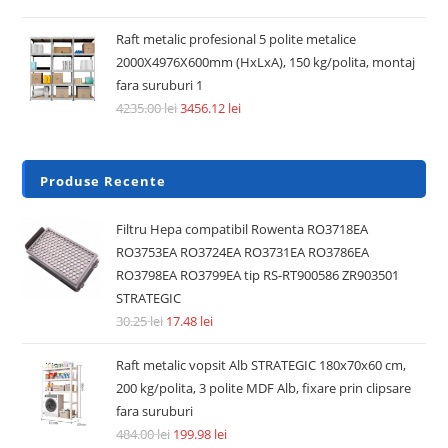
Raft metalic profesional 5 polite metalice
2000X4976X600mm (HxLxA), 150 kg/polita, montaj
fara suruburi 1
4235.00
lei
3456.12
lei
Produse Recente
Filtru Hepa compatibil Rowenta RO3718EA
RO3753EA RO3724EA RO3731EA RO3786EA
RO3798EA RO3799EA tip RS-RT900586 ZR903501
STRATEGIC
30.25
lei
17.48
lei
Raft metalic vopsit Alb STRATEGIC 180x70x60 cm,
200 kg/polita, 3 polite MDF Alb, fixare prin clipsare
fara suruburi
484.00
lei
199.98
lei