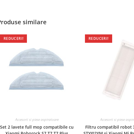
Produse similare
REDUCERI!
REDUCERI!
Accesorii si piese aspiratoare
Accesorii si piese aspi
Set 2 lavete full mop compatibile cu
Filtru compatibil robot
Xiaomi Roborock S7 T7 T7 Plus
STYJ02YM si Xiaomi Mi 