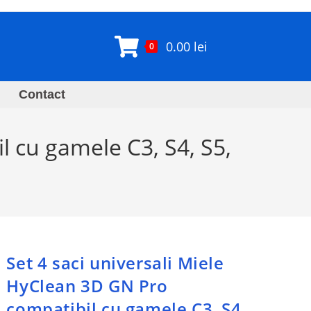
0.00
lei
0
Contact
l cu gamele C3, S4, S5,
Set 4 saci universali Miele
HyClean 3D GN Pro
compatibil cu gamele C3, S4,