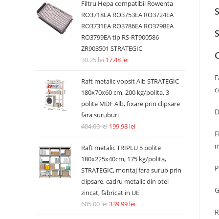
Filtru Hepa compatibil Rowenta
S
RO3718EA RO3753EA RO3724EA
RO3731EA RO3786EA RO3798EA
S
RO3799EA tip RS-RT900586
ZR903501 STRATEGIC
30.25
lei
17.48
lei
F
Raft metalic vopsit Alb STRATEGIC
c
180x70x60 cm, 200 kg/polita, 3
polite MDF Alb, fixare prin clipsare
D
fara suruburi
484.00
lei
199.98
lei
F
m
Raft metalic TRIPLU 5 polite
180x225x40cm, 175 kg/polita,
P
STRATEGIC, montaj fara surub prin
clipsare, cadru metalic din otel
G
zincat, fabricat in UE
605.00
lei
339.99
lei
R