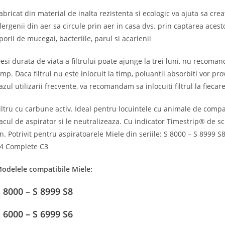
abricat din material de inalta rezistenta si ecologic va ajuta sa cr
lergenii din aer sa circule prin aer in casa dvs. prin captarea acesto
porii de mucegai, bacteriile, parul si acarienii
esi durata de viata a filtrului poate ajunge la trei luni, nu recoma
imp. Daca filtrul nu este inlocuit la timp, poluantii absorbiti vor p
azul utilizarii frecvente, va recomandam sa inlocuiti filtrul la fiecar
iltru cu carbune activ. Ideal pentru locuintele cu animale de comp
acul de aspirator si le neutralizeaza. Cu indicator Timestrip® de 
n. Potrivit pentru aspiratoarele Miele din seriile: S 8000 – S 8999 
4 Complete C3
odelele compatibile Miele:
 8000 – S 8999 S8
 6000 – S 6999 S6