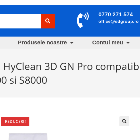
0770 271 574
office@sdgroup.ro
Produsele noastre
Contul meu
le HyClean 3D GN Pro compatibi
00 si S8000
REDUCERI!
🔍