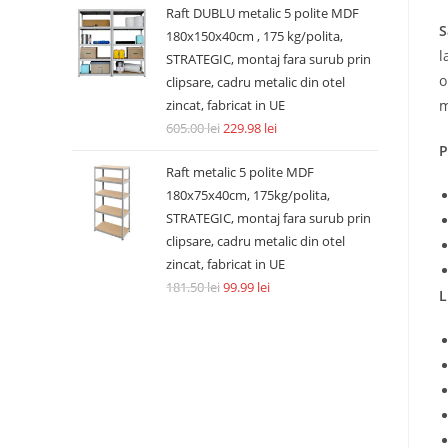
Raft DUBLU metalic 5 polite MDF
S
180x150x40cm , 175 kg/polita,
l
STRATEGIC, montaj fara surub prin
o
clipsare, cadru metalic din otel
zincat, fabricat in UE
m
605.00
lei
229.98
lei
P
Raft metalic 5 polite MDF
180x75x40cm, 175kg/polita,
STRATEGIC, montaj fara surub prin
clipsare, cadru metalic din otel
zincat, fabricat in UE
181.50
lei
99.99
lei
L