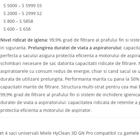
S 5000 – S 5999 S5
S 2000 – S 2999 S2
S 800 – S 5858
S 600 – S 658
Nivel ridicat de igiena:
99,9% grad de filtrare al prafului fin si si
in siguranta.
Prelungirea duratei de viata a aspiratorului:
capacita
perfecta a sacului asigura protectia eficienta a motorului de aspir
schimbari necesare de sac datorita capacitatii ridicate de filtrare. 
aspiratoarele cu consum redus de energie, chiar si cand sacul se u
durata de utilizare prelungita. Performanta marita cu pana la 50%
capacitatii marite de filtrare. Structura multi-strat pentru cea mai 
99,9% grad de filtrare al prafului fin si sistem de inchidere igieni
duratei de viata a aspiratorului: capacitatea ridicata de retentie a 
protectia eficienta a motorului de aspirator.
et 4 saci universali Miele HyClean 3D GN Pro compatibil cu gamele C