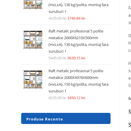
(HxLxA), 130 kg/polita, montaj fara
F
suruburi 1
a
4235.00
lei
3740.84
lei
s
Raft metalic profesional 5 polite
D
metalice 2000X6210X500mm
t
(HxLxA), 130 kg/polita, montaj fara
c
suruburi 1
5445.00
lei
3639.15
lei
F
s
Raft metalic profesional 5 polite
metalice 2000X4976X600mm
a
(HxLxA), 150 kg/polita, montaj fara
S
suruburi 1
4235.00
lei
3456.12
lei
M
S
Produse Recente
S