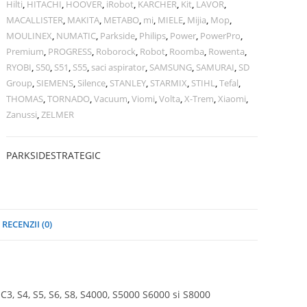
Hilti
,
HITACHI
,
HOOVER
,
iRobot
,
KARCHER
,
Kit
,
LAVOR
,
MACALLISTER
,
MAKITA
,
METABO
,
mi
,
MIELE
,
Mijia
,
Mop
,
MOULINEX
,
NUMATIC
,
Parkside
,
Philips
,
Power
,
PowerPro
,
Premium
,
PROGRESS
,
Roborock
,
Robot
,
Roomba
,
Rowenta
,
RYOBI
,
S50
,
S51
,
S55
,
saci aspirator
,
SAMSUNG
,
SAMURAI
,
SD
Group
,
SIEMENS
,
Silence
,
STANLEY
,
STARMIX
,
STIHL
,
Tefal
,
THOMAS
,
TORNADO
,
Vacuum
,
Viomi
,
Volta
,
X-Trem
,
Xiaomi
,
Zanussi
,
ZELMER
PARKSIDE
STRATEGIC
RECENZII (0)
3, S4, S5, S6, S8, S4000, S5000 S6000 si S8000