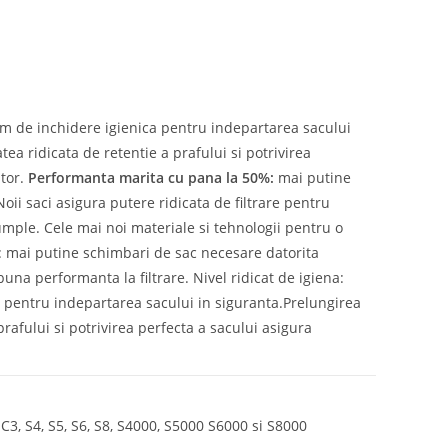
stem de inchidere igienica pentru indepartarea sacului
tea ridicata de retentie a prafului si potrivirea
ator.
Performanta marita cu pana la 50%:
mai putine
Noii saci asigura putere ridicata de filtrare pentru
mple. Cele mai noi materiale si tehnologii pentru o
: mai putine schimbari de sac necesare datorita
buna performanta la filtrare. Nivel ridicat de igiena:
ca pentru indepartarea sacului in siguranta.Prelungirea
prafului si potrivirea perfecta a sacului asigura
3, S4, S5, S6, S8, S4000, S5000 S6000 si S8000