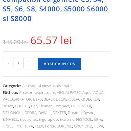
S5, S6, S8, S4000, S5000 S6000
si S8000
65.57
lei
145.20
lei
-
+
ADAUGĂ ÎN COȘ
Categorie:
Accesorii si piese aspiratoare
Etichete:
Accesorii aspiratoare
,
AEG
,
ALFATEC
,
Aqua
,
AQUA
VAC
,
ASPIRATOR
,
Beko
,
BLACK DECKER
,
BLACK&DECKER
,
Bosch
,
BUDGET
,
Car
,
Cleaner
,
Compact
,
DE LONGHI
,
DE'LONGHI
,
DEDRA
,
DeWalt
,
DEXTER
,
Dreame
,
Dyson
,
EINHELL
,
Electrolux
,
Ergorapido
,
Extreme
,
FESTOOL
,
filtre
,
Filtru
,
Filtru HEPA
,
FLEX
,
Force
,
GORENJE
,
GRUNDIG:
,
HEPA
,