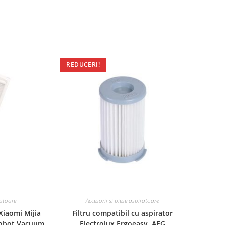
REDUCERI!
ratoare
Accesorii si piese aspiratoare
 Xiaomi Mijia
Filtru compatibil cu aspirator
Robot Vacuum
Electrolux Ergoeasy, AEG