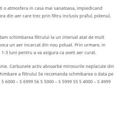
eati o atmosfera in casa mai sanatoasa, impiedicand
ra din aer care trec prin filtru inclusiv praful, polenul,
ndam schimbarea filtrului la un interval atat de mult
rovoca un aer incarcat din nou poluat. Prin urmare, in
e 1-3 luni pentru a va asigura ca aveti aer curat.
anie. Carbunele activ absoarbe mirosurile neplacute din
schimbare a filtrului Se recomanda schmibarea o data pe
S8 S 6000 – S 6999 S6 S 5000 – S 5999 S5 S 4000 – S 4999