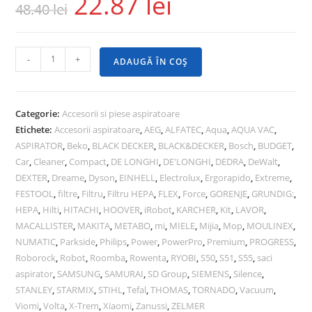
22.87
lei
48.40
lei
-
+
ADAUGĂ ÎN COȘ
Categorie:
Accesorii si piese aspiratoare
Etichete:
Accesorii aspiratoare
,
AEG
,
ALFATEC
,
Aqua
,
AQUA VAC
,
ASPIRATOR
,
Beko
,
BLACK DECKER
,
BLACK&DECKER
,
Bosch
,
BUDGET
,
Car
,
Cleaner
,
Compact
,
DE LONGHI
,
DE'LONGHI
,
DEDRA
,
DeWalt
,
DEXTER
,
Dreame
,
Dyson
,
EINHELL
,
Electrolux
,
Ergorapido
,
Extreme
,
FESTOOL
,
filtre
,
Filtru
,
Filtru HEPA
,
FLEX
,
Force
,
GORENJE
,
GRUNDIG:
,
HEPA
,
Hilti
,
HITACHI
,
HOOVER
,
iRobot
,
KARCHER
,
Kit
,
LAVOR
,
MACALLISTER
,
MAKITA
,
METABO
,
mi
,
MIELE
,
Mijia
,
Mop
,
MOULINEX
,
NUMATIC
,
Parkside
,
Philips
,
Power
,
PowerPro
,
Premium
,
PROGRESS
,
Roborock
,
Robot
,
Roomba
,
Rowenta
,
RYOBI
,
S50
,
S51
,
S55
,
saci
aspirator
,
SAMSUNG
,
SAMURAI
,
SD Group
,
SIEMENS
,
Silence
,
STANLEY
,
STARMIX
,
STIHL
,
Tefal
,
THOMAS
,
TORNADO
,
Vacuum
,
Viomi
,
Volta
,
X-Trem
,
Xiaomi
,
Zanussi
,
ZELMER