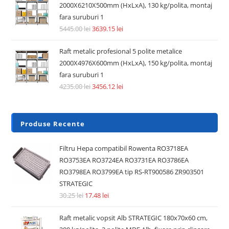
2000X6210X500mm (HxLxA), 130 kg/polita, montaj
fara suruburi 1
5445.00
lei
3639.15
lei
Raft metalic profesional 5 polite metalice
2000X4976X600mm (HxLxA), 150 kg/polita, montaj
fara suruburi 1
4235.00
lei
3456.12
lei
Produse Recente
Filtru Hepa compatibil Rowenta RO3718EA
RO3753EA RO3724EA RO3731EA RO3786EA
RO3798EA RO3799EA tip RS-RT900586 ZR903501
STRATEGIC
30.25
lei
17.48
lei
Raft metalic vopsit Alb STRATEGIC 180x70x60 cm,