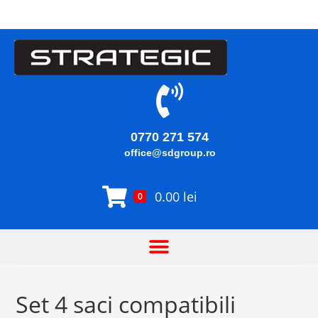
0770 271 574
office@sdgroup.ro
0.00
lei
0
Set 4 saci compatibili