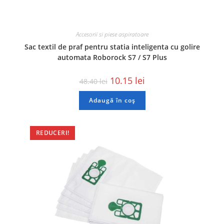
Accesorii si piese aspiratoare
Sac textil de praf pentru statia inteligenta cu golire
automata Roborock S7 / S7 Plus
10.15
lei
48.40
lei
Adaugă în coș
REDUCERI!