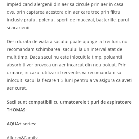
impiedicand alergenii din aer sa circule prin aer in casa
dvs. prin captarea acestora din aer care trec prin filtru
inclusiv praful, polenul, sporii de mucegai, bacteriile, parul
si acarienii
Desi durata de viata a sacului poate ajunge la trei luni, nu
recomandam schimbarea sacului la un interval atat de
mult timp. Daca sacul nu este inlocuit la timp, poluantii
absorbiti vor provoca un aer incarcat din nou poluat. Prin
urmare, in cazul utilizarii frecvente, va recomandam sa
inlocuiti sacul la fiecare 1-3 luni pentru a va asigura ca aveti
aer curat.
Sacii sunt compatibili cu urmatoarele tipuri de aspiratoare
THOMAS:
AQUA+ series:
Allergy&Family,