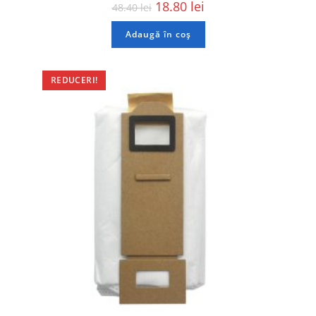
18.80
lei
48.40
lei
Adaugă în coș
REDUCERI!