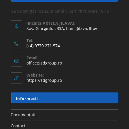
Ne puteți găsi de Luni până vineri între orele 10-18
(incinta ARTECA JILAVA):
Sos. Giurgiului, 33A, Com. Jilava, Ilfov
Tel:
(+4) 0770 271 574
Email:
office@sdgroup.ro
Website:
https://sdgroup.ro
Informatii
Documentatii
Contact