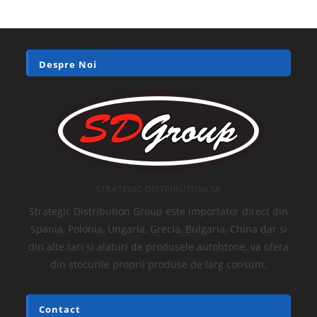
Despre Noi
STRATEGIC DISTRIBUTION SA
Strategic Distribution Group este importator direct din
Spania, Polonia, Ungaria, Grecia, Bulgaria, China dar si
din alte tari si alaturi de produsele autohtone, va ofera
din stocurile proprii produse de larg consum.
Contact