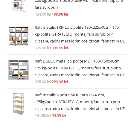
200 kg/polita, 3 polite MDF Alb, fixare prin clipsare
fara suruburi
484.00
lei
199.98
lei
Raft metalic TRIPLU 5 polite 180x225x40cm, 175
kg/polita, STRATEGIC, montaj fara surub prin
clipsare, cadru metalic din otel zincat, fabricat in UE
605.00
lei
339.99
lei
Raft DUBLU metalic 5 polite MDF 180x150x40cm ,
175 kg/polita, STRATEGIC, montaj fara surub prin
clipsare, cadru metalic din otel zincat, fabricat in UE
605.00
lei
229.98
lei
Raft metalic 5 polite MDF 180x75x40cm,
175kg/polita, STRATEGIC, montaj fara surub prin
clipsare, cadru metalic din otel zincat, fabricat in UE
181.50
lei
99.99
lei