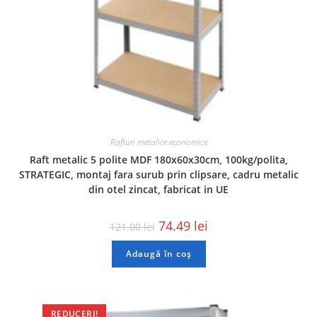
Rafturi metalice economice
Raft metalic 5 polite MDF 180x60x30cm, 100kg/polita,
STRATEGIC, montaj fara surub prin clipsare, cadru metalic
din otel zincat, fabricat in UE
74.49
lei
121.00
lei
Adaugă în coș
REDUCERI!