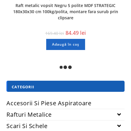
Raft metalic vopsit Negru 5 polite MDF STRATEGIC
180x30x30 cm 100kg/polita, montare fara surub prin
clipsare
84.49
lei
169.40
lei
Adaugă în coș
REDUCERI!