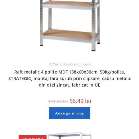
Rafturi metalice economice
Raft metalic 4 polite MDF 138x60x30cm, 50kg/polita,
STRATEGIC, montaj fara surub prin clipsare, cadru metalic
din otel zincat, fabricat in UE
56.49
lei
121.00
lei
Adaugă în coș