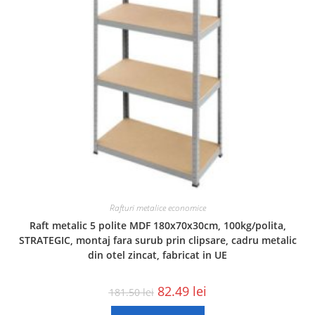
Rafturi metalice economice
Raft metalic 5 polite MDF 180x70x30cm, 100kg/polita,
STRATEGIC, montaj fara surub prin clipsare, cadru metalic
din otel zincat, fabricat in UE
82.49
lei
181.50
lei