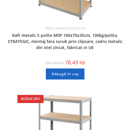
Rafturi metalice economice
Raft metalic 5 polite MDF 180x70x35cm, 100kg/polita,
STRATEGIC, montaj fara surub prin clipsare, cadru metalic
din otel zincat, fabricat in UE
78.49
lei
181.50
lei
Adaugă în coș
REDUCERI!