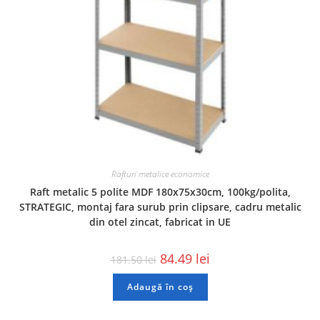
Rafturi metalice economice
Raft metalic 5 polite MDF 180x75x30cm, 100kg/polita,
STRATEGIC, montaj fara surub prin clipsare, cadru metalic
din otel zincat, fabricat in UE
84.49
lei
181.50
lei
Adaugă în coș