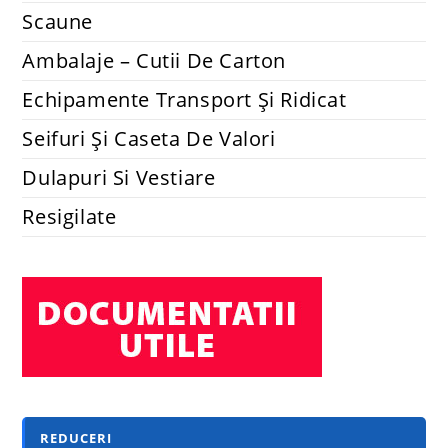
Rafturi metalice economice
Raft metalic 5 polite MDF 180x70x40cm , 100kg/polita,
STRATEGIC, montaj fara surub prin clipsare, cadru metalic
din otel zincat, fabricat in UE
88.49
lei
181.50
lei
Adaugă în coș
REDUCERI!