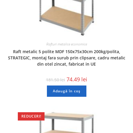
Rafturi metalice economice
Raft metalic 5 polite MDF 150x75x30cm 200kg/polita,
STRATEGIC, montaj fara surub prin clipsare, cadru metalic
din otel zincat, fabricat in UE
74.49
lei
181.50
lei
Adaugă în coș
REDUCERI!