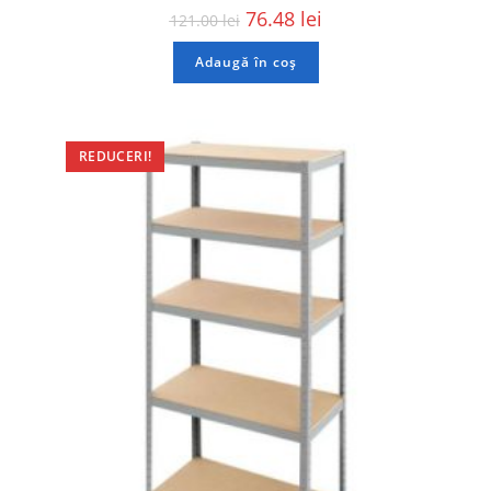
76.48
lei
121.00
lei
Adaugă în coș
REDUCERI!