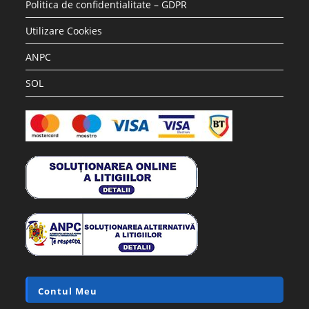
Rafturi metalice economice
Raft metalic 5 polite MDF 180x90x35cm,
100kg/polita,montaj fara surub, prin clipsare, cadru metalic
din otel galvanizat, fabricat in UE
89.99
lei
181.50
lei
Adaugă în coș
REDUCERI!