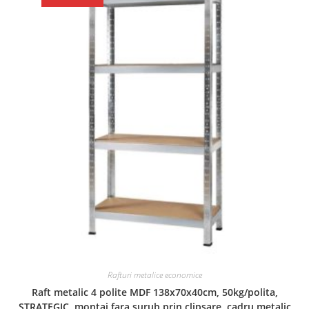
Rafturi metalice economice
Raft metalic 4 polite MDF 138x70x40cm, 50kg/polita,
STRATEGIC, montaj fara surub prin clipsare, cadru metalic