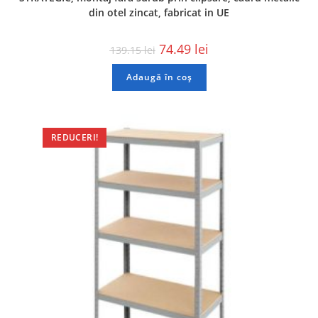
din otel zincat, fabricat in UE
74.49
lei
139.15
lei
Adaugă în coș
REDUCERI!