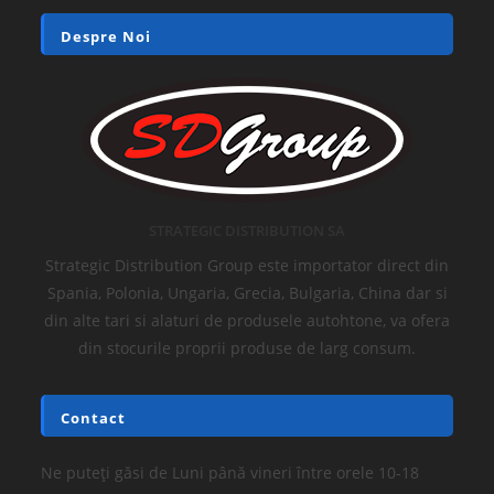
Rafturi metalice economice
Raft metalic vopsit Negru 5 polite MDF STRATEGIC
180x40x40 cm 100kg/polita, montare fara surub prin
clipsare
89.49
lei
169.40
lei