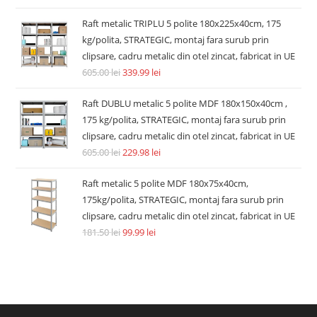
Rafturi metalice economice
Raft metalic 4 polite MDF 180x90x40cm, 175kg/polita,
STRATEGIC, montaj fara surub, prin clipsare
89.49
lei
217.80
lei
Adaugă în coș
REDUCERI!