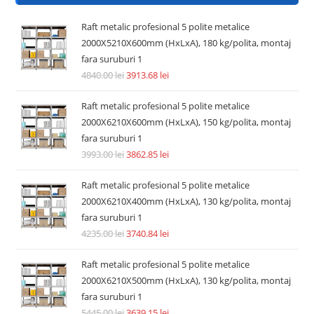
Rafturi metalice economice
Raft metalic 5 polite MDF 180x75x30cm, 175kg/polita,
STRATEGIC, montaj fara surub prin clipsare, cadru metalic