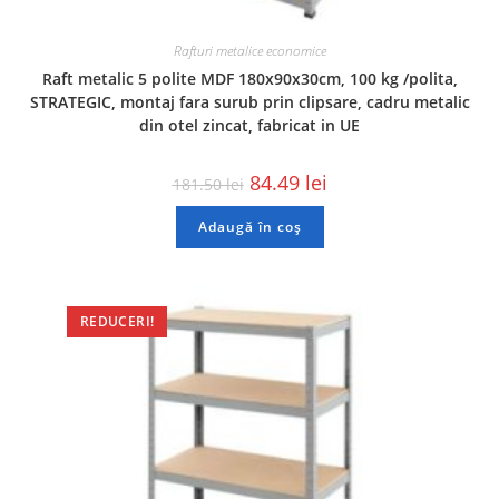
Rafturi metalice economice
Raft metalic 5 polite MDF 180x90x30cm, 100 kg /polita,
STRATEGIC, montaj fara surub prin clipsare, cadru metalic
din otel zincat, fabricat in UE
84.49
lei
181.50
lei
Adaugă în coș
REDUCERI!