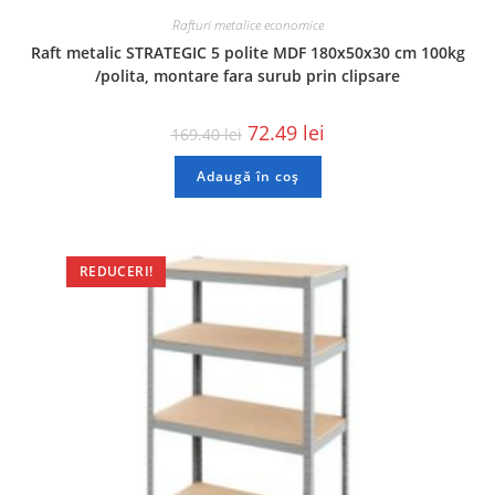
Rafturi metalice economice
Raft metalic STRATEGIC 5 polite MDF 180x50x30 cm 100kg
/polita, montare fara surub prin clipsare
72.49
lei
169.40
lei
Adaugă în coș
REDUCERI!