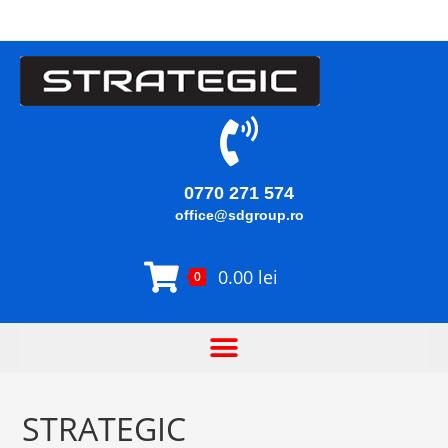
0770 271 574
office@sdgroup.ro
0.00
lei
0
STRATEGIC