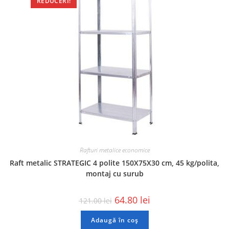
REDUCERI!
Rafturi metalice economice
Raft metalic STRATEGIC 4 polite 150X75X30 cm, 45 kg/polita,
montaj cu surub
64.80
lei
121.00
lei
Adaugă în coș