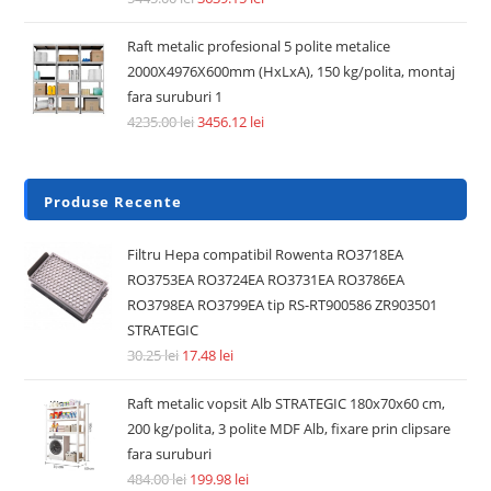
din otel zincat, fabricat in UE
88.49
lei
181.50
lei
Adaugă în coș
REDUCERI!