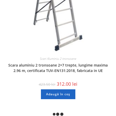
Scari Aluminiu 2 tronsoane
Scara aluminiu 2 tronsoane 2×7 trepte, lungime maxima
2.96 m, certificata TUV-EN131:2018, fabricata in UE
312.00
lei
423.50
lei
Adaugă în coș