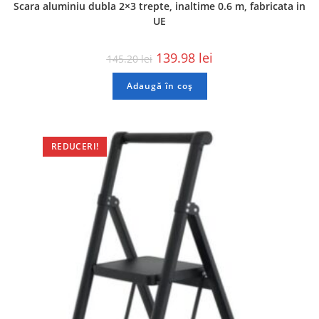
Scara aluminiu dubla 2×3 trepte, inaltime 0.6 m, fabricata in
UE
139.98
lei
145.20
lei
Adaugă în coș
REDUCERI!