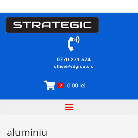
0770 271 574
office@sdgroup.ro
0.00
lei
0
aluminiu