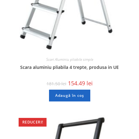
Scari Aluminiu pliabile simple
Scara aluminiu pliabila 4 trepte, produsa in UE
154.49
lei
181.50
lei
Adaugă în coș
REDUCERI!