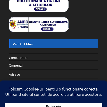
Contul Meu
Contul meu
Comenzi
Adrese
Detalii cont
Parolă pierdută