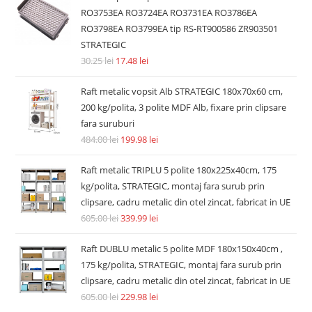
RO3753EA RO3724EA RO3731EA RO3786EA
RO3798EA RO3799EA tip RS-RT900586 ZR903501
STRATEGIC
30.25
lei
17.48
lei
Raft metalic vopsit Alb STRATEGIC 180x70x60 cm,
200 kg/polita, 3 polite MDF Alb, fixare prin clipsare
fara suruburi
484.00
lei
199.98
lei
Raft metalic TRIPLU 5 polite 180x225x40cm, 175
kg/polita, STRATEGIC, montaj fara surub prin
clipsare, cadru metalic din otel zincat, fabricat in UE
605.00
lei
339.99
lei
Raft DUBLU metalic 5 polite MDF 180x150x40cm ,
175 kg/polita, STRATEGIC, montaj fara surub prin
clipsare, cadru metalic din otel zincat, fabricat in UE
605.00
lei
229.98
lei