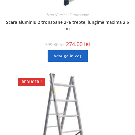
Scari Aluminiu 2 tronsoane
Scara aluminiu 2 tronsoane 2×6 trepte, lungime maxima 2.5
m
274.00
lei
399.30
lei
Adaugă în coș
REDUCERI!