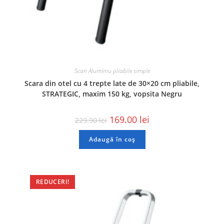
Scari Aluminiu pliabile simple
Scara din otel cu 4 trepte late de 30×20 cm pliabile,
STRATEGIC, maxim 150 kg, vopsita Negru
169.00
lei
229.90
lei
Adaugă în coș
REDUCERI!