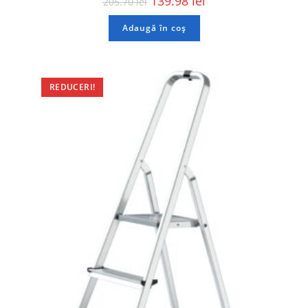
139.98
lei
205.70
lei
Adaugă în coș
REDUCERI!