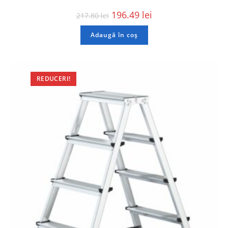
196.49
lei
217.80
lei
Adaugă în coș
REDUCERI!