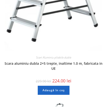
Scari Aluminiu pliabile duble
Scara aluminiu dubla 2×5 trepte, inaltime 1.0 m, fabricata in
UE
224.00
lei
229.90
lei
Adaugă în coș