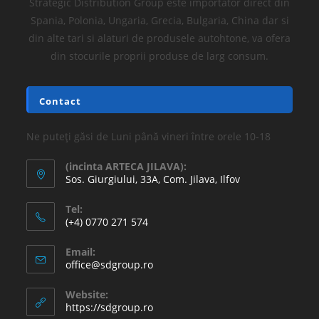
Strategic Distribution Group este importator direct din
Spania, Polonia, Ungaria, Grecia, Bulgaria, China dar si
din alte tari si alaturi de produsele autohtone, va ofera
din stocurile proprii produse de larg consum.
Contact
Ne puteți găsi de Luni până vineri între orele 10-18
(incinta ARTECA JILAVA):
Sos. Giurgiului, 33A, Com. Jilava, Ilfov
Tel:
(+4) 0770 271 574
Email:
office@sdgroup.ro
Website:
https://sdgroup.ro