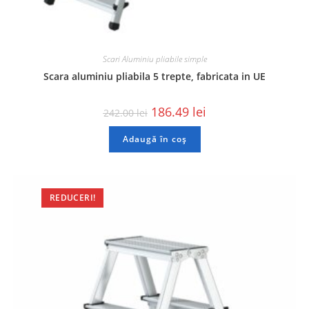
Scari Aluminiu pliabile simple
Scara aluminiu pliabila 5 trepte, fabricata in UE
186.49
lei
242.00
lei
Adaugă în coș
REDUCERI!