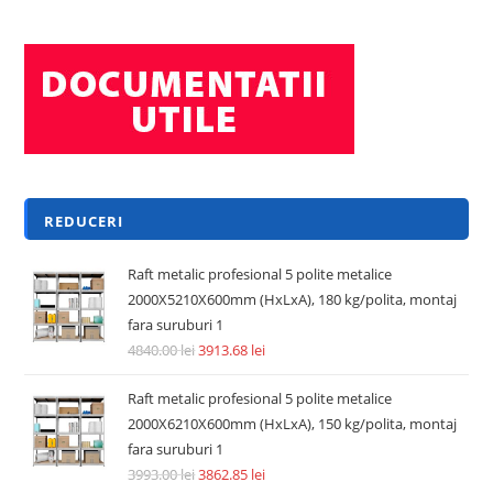
REDUCERI
Raft metalic profesional 5 polite metalice
2000X5210X600mm (HxLxA), 180 kg/polita, montaj
fara suruburi 1
4840.00
lei
3913.68
lei
Raft metalic profesional 5 polite metalice
2000X6210X600mm (HxLxA), 150 kg/polita, montaj
fara suruburi 1
3993.00
lei
3862.85
lei