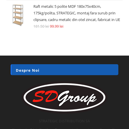
Raft metalic 5 polite MDF 180x75x40cm,
175kg/polita, STRATEGIC, montaj fara surub prin
clipsare, cadru metalic din otel zincat, fabricat in UE
181.50
lei
99.99
lei
Despre Noi
STRATEGIC DISTRIBUTION SA