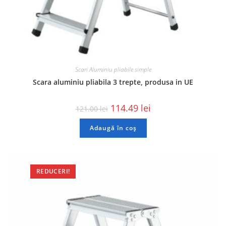
Scari Aluminiu pliabile simple
Scara aluminiu pliabila 3 trepte, produsa in UE
114.49
lei
121.00
lei
Adaugă în coș
REDUCERI!