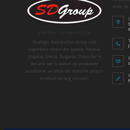
orele 10
I
STRATEGIC DISTRIBUTION SA
T
Strategic Distribution Group este
importator direct din Spania, Polonia,
Ungaria, Grecia, Bulgaria, China dar si
din alte tari si alaturi de produsele
autohtone, va ofera din stocurile proprii
produse de larg consum.