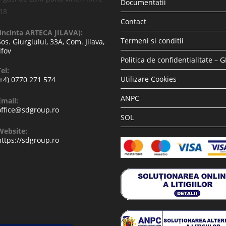
Documentatii
-18
Contact
(incinta ARTECA JILAVA):
Termeni si conditii
Sos. Giurgiului, 33A, Com. Jilava,
lfov
Politica de confidentialitate – 
el:
Utilizare Cookies
(+4) 0770 271 574
ANPC
Email:
office@sdgroup.ro
SOL
Website:
https://sdgroup.ro