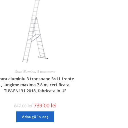
Scari Aluminiu 3 tronsoane
cara aluminiu 3 tronsoane 3×11 trepte
, lungime maxima 7.8 m, certificata
TUV-EN131:2018, fabricata in UE
739.00
lei
847.00
lei
Adaugă în coș