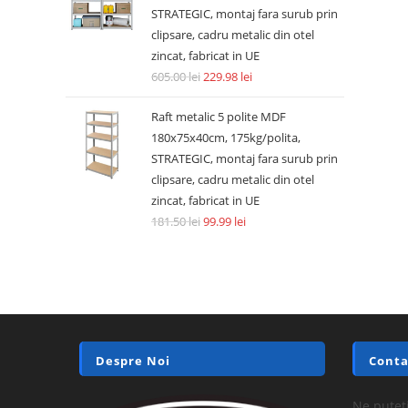
STRATEGIC, montaj fara surub prin
clipsare, cadru metalic din otel
zincat, fabricat in UE
605.00
lei
229.98
lei
Raft metalic 5 polite MDF
180x75x40cm, 175kg/polita,
STRATEGIC, montaj fara surub prin
clipsare, cadru metalic din otel
zincat, fabricat in UE
181.50
lei
99.99
lei
Despre Noi
Conta
Ne puteți