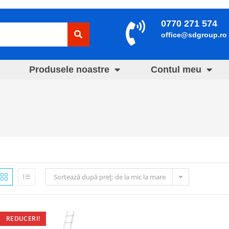
0770 271 574
office@sdgroup.ro
Produsele noastre
Contul meu
Sortează după preț: de la mic la mare
REDUCERI!