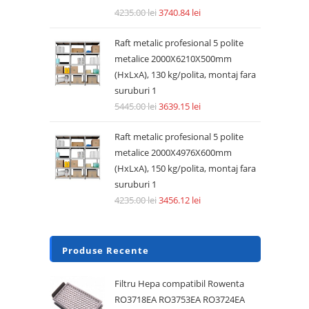
4235.00
lei
3740.84
lei
Raft metalic profesional 5 polite
metalice 2000X6210X500mm
(HxLxA), 130 kg/polita, montaj fara
suruburi 1
5445.00
lei
3639.15
lei
Raft metalic profesional 5 polite
metalice 2000X4976X600mm
(HxLxA), 150 kg/polita, montaj fara
suruburi 1
4235.00
lei
3456.12
lei
Produse Recente
Filtru Hepa compatibil Rowenta
RO3718EA RO3753EA RO3724EA