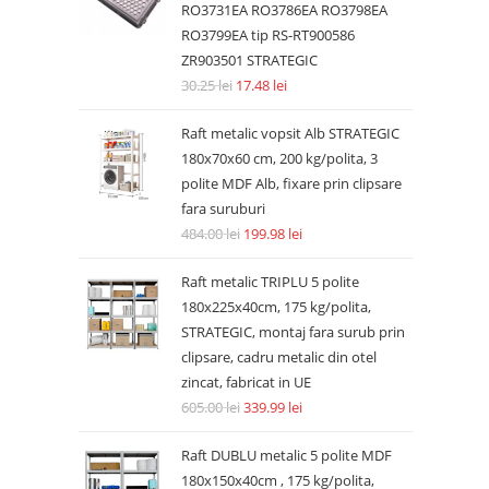
RO3731EA RO3786EA RO3798EA
RO3799EA tip RS-RT900586
ZR903501 STRATEGIC
30.25
lei
17.48
lei
Raft metalic vopsit Alb STRATEGIC
180x70x60 cm, 200 kg/polita, 3
polite MDF Alb, fixare prin clipsare
fara suruburi
484.00
lei
199.98
lei
Raft metalic TRIPLU 5 polite
180x225x40cm, 175 kg/polita,
STRATEGIC, montaj fara surub prin
clipsare, cadru metalic din otel
zincat, fabricat in UE
605.00
lei
339.99
lei
Raft DUBLU metalic 5 polite MDF
180x150x40cm , 175 kg/polita,