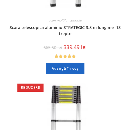
Scari multifunctionale
Scara telescopica aluminiu STRATEGIC 3.8 m lungime, 13
trepte
339.49
lei
665.50
lei
Evaluat la
Adaugă în coș
5.00
din 5
REDUCERI!