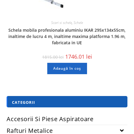
Scari si schele
,
Schele
Schela mobila profesionala aluminiu IKAR 295x134x55cm,
inaltime de lucru 4 m, inaltime maxima platforma 1.96 m,
fabricata in UE
1746.01
lei
1815.00
lei
Adaugă în coș
CATEGORII
Accesorii Si Piese Aspiratoare
Rafturi Metalice