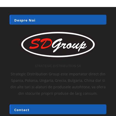
Despre Noi
STRATEGIC DISTRIBUTION SA
Strategic Distribution Group este importator direct din
Spania, Polonia, Ungaria, Grecia, Bulgaria, China dar si
din alte tari si alaturi de produsele autohtone, va ofera
din stocurile proprii produse de larg consum.
Contact