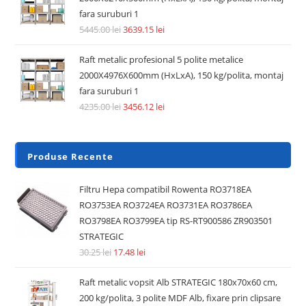
fara suruburi 1
5445.00
lei
3639.15
lei
Raft metalic profesional 5 polite metalice
2000X4976X600mm (HxLxA), 150 kg/polita, montaj
fara suruburi 1
4235.00
lei
3456.12
lei
Produse Recente
Filtru Hepa compatibil Rowenta RO3718EA
RO3753EA RO3724EA RO3731EA RO3786EA
RO3798EA RO3799EA tip RS-RT900586 ZR903501
STRATEGIC
30.25
lei
17.48
lei
Raft metalic vopsit Alb STRATEGIC 180x70x60 cm,
200 kg/polita, 3 polite MDF Alb, fixare prin clipsare