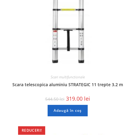
Scari multifunctionale
Scara telescopica aluminiu STRATEGIC 11 trepte 3.2 m
319.00
lei
544.50
lei
Adaugă în coș
REDUCERI!