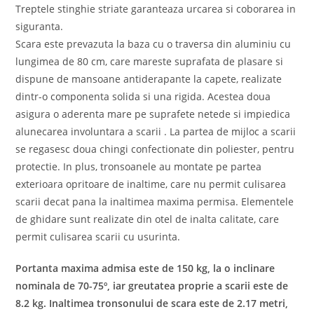
Treptele stinghie striate garanteaza urcarea si coborarea in
siguranta.
Scara este prevazuta la baza cu o traversa din aluminiu cu
lungimea de 80 cm, care mareste suprafata de plasare si
dispune de mansoane antiderapante la capete, realizate
dintr-o componenta solida si una rigida. Acestea doua
asigura o aderenta mare pe suprafete netede si impiedica
alunecarea involuntara a scarii . La partea de mijloc a scarii
se regasesc doua chingi confectionate din poliester, pentru
protectie. In plus, tronsoanele au montate pe partea
exterioara opritoare de inaltime, care nu permit culisarea
scarii decat pana la inaltimea maxima permisa. Elementele
de ghidare sunt realizate din otel de inalta calitate, care
permit culisarea scarii cu usurinta.
Portanta maxima admisa este de 150 kg, la o inclinare
nominala de 70-75º, iar greutatea proprie a scarii este de
8.2 kg. Inaltimea tronsonului de scara este de 2.17 metri,