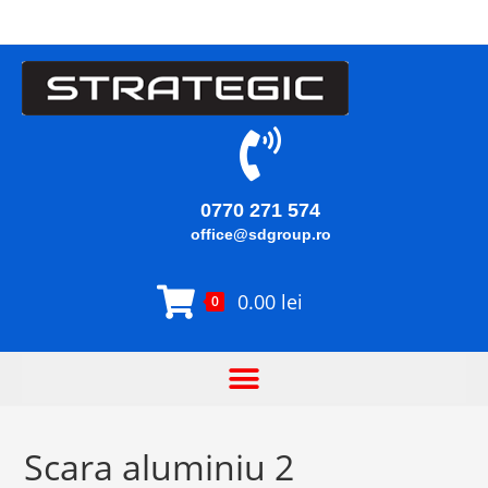
0770 271 574
office@sdgroup.ro
0.00
lei
0
Scara aluminiu 2