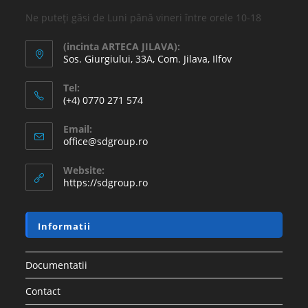
Ne puteți găsi de Luni până vineri între orele 10-18
(incinta ARTECA JILAVA):
Sos. Giurgiului, 33A, Com. Jilava, Ilfov
Tel:
(+4) 0770 271 574
Email:
office@sdgroup.ro
Website:
https://sdgroup.ro
Informatii
Documentatii
Contact