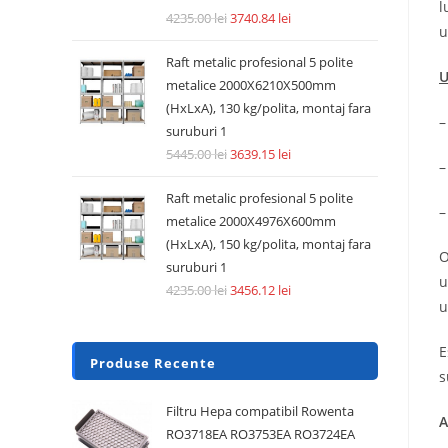
l
4235.00
lei
3740.84
lei
u
Raft metalic profesional 5 polite
U
metalice 2000X6210X500mm
(HxLxA), 130 kg/polita, montaj fara
–
suruburi 1
5445.00
lei
3639.15
lei
–
Raft metalic profesional 5 polite
–
metalice 2000X4976X600mm
(HxLxA), 150 kg/polita, montaj fara
O
suruburi 1
u
4235.00
lei
3456.12
lei
u
E
Produse Recente
s
Filtru Hepa compatibil Rowenta
A
RO3718EA RO3753EA RO3724EA