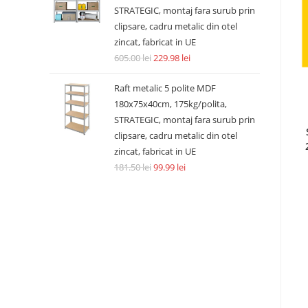
STRATEGIC, montaj fara surub prin
clipsare, cadru metalic din otel
zincat, fabricat in UE
605.00
lei
229.98
lei
Raft metalic 5 polite MDF
180x75x40cm, 175kg/polita,
STRATEGIC, montaj fara surub prin
clipsare, cadru metalic din otel
zincat, fabricat in UE
181.50
lei
99.99
lei