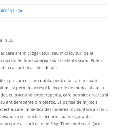
RECENZII (0)
a in UE
ar care are mici zgarieturi sau mici lovituri de la
nici un fel functionarea sau rezistenta scarii. Puteti
edea ca sunt doar mici detalii.
liza precum o scara dubla, pentru lucrari in spatii
naltime si permite accesul la locurile de munca aflate la
udat, cu tractiune antiderapanta, care permite urcarea si
u antiderapante din plastic. La partea de mijloc a
otectie, care impiedica deschiderea involuntara a scarii.
avand ca si caracteristici principale: siguranta,
ea proprie a scarii este de 6 kg. Tronsonul scarii (are