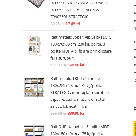
RO3731EA RO3786EA RO3798EA
RO3799EA tip RS-RT900586
ZR903501 STRATEGIC
30.25
lei
17.48
lei
R
Raft metalic vopsit Alb STRATEGIC
180x70x60 cm, 200 kg/polita, 3
polite MDF Alb, fixare prin clipsare
fara suruburi
484.00
lei
199.98
lei
Raft metalic TRIPLU 5 polite
R
180x225x40cm, 175 kg/polita,
STRATEGIC, montaj fara surub prin
clipsare, cadru metalic din otel
zincat, fabricat in UE
605.00
lei
339.99
lei
Raft DUBLU metalic 5 polite MDF
180x150x40cm , 175 kg/polita,