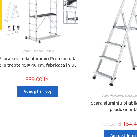
Scari si schele
,
Schele
Scara si schela aluminiu Profesionala
2×8 trepte 150×46 cm, fabricata in UE
889.00
lei
Adaugă în coș
Scari Aluminiu pliabile
Scara aluminiu pliabil
produsa in 
154.
181.50
lei
Adaugă în co