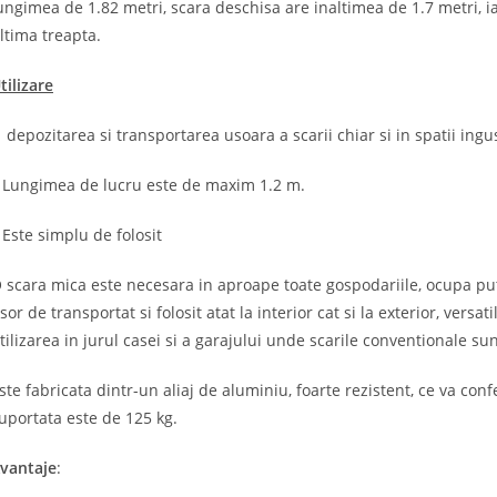
ungimea de 1.82 metri, scara deschisa are inaltimea de 1.7 metri, i
ltima treapta.
tilizare
 depozitarea si transportarea usoara a scarii chiar si in spatii ingu
 Lungimea de lucru este de maxim 1.2 m.
 Este simplu de folosit
 scara mica este necesara in aproape toate gospodariile, ocupa puti
sor de transportat si folosit atat la interior cat si la exterior, vers
tilizarea in jurul casei si a garajului unde scarile conventionale s
ste fabricata dintr-un aliaj de aluminiu, foarte rezistent, ce va con
uportata este de 125 kg.
vantaje
: