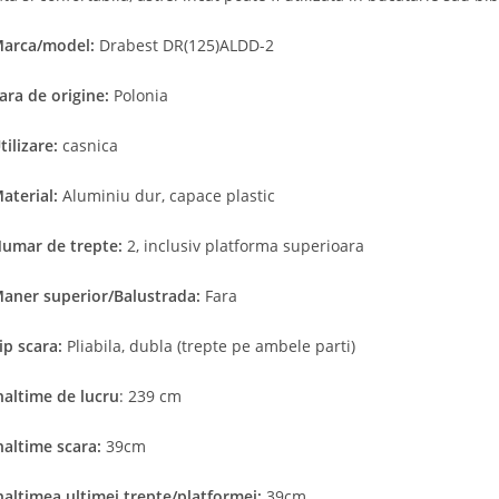
arca/model:
Drabest DR(125)ALDD-2
ara de origine:
Polonia
tilizare:
casnica
aterial:
Aluminiu dur, capace plastic
umar de trepte:
2, inclusiv platforma superioara
aner superior/Balustrada:
Fara
ip scara:
Pliabila, dubla (trepte pe ambele parti)
naltime de lucru
: 239 cm
naltime scara:
39cm
naltimea ultimei trepte/platformei:
39cm