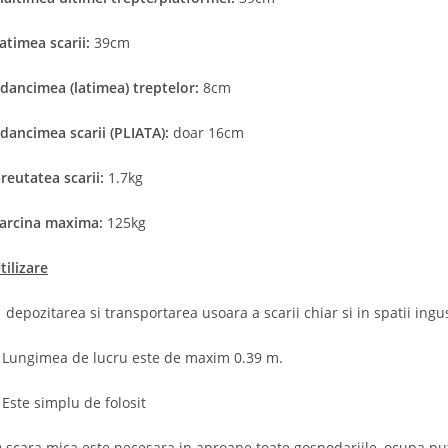
atimea scarii:
39cm
dancimea (latimea) treptelor:
8cm
dancimea scarii (PLIATA):
doar 16cm
reutatea scarii:
1.7kg
arcina maxima:
125kg
tilizare
 depozitarea si transportarea usoara a scarii chiar si in spatii ingu
 Lungimea de lucru este de maxim 0.39 m.
 Este simplu de folosit
 scara mica este necesara in aproape toate gospodariile, ocupa puti