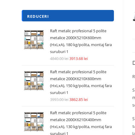
REDUCERI
Raft metalic profesional 5 polite
metalice 2000X5210X600mm
(HxLxA), 180 kg/polita, montaj fara
suruburi 1
4840.00
lei
3913.68
lei
D
Raft metalic profesional 5 polite
R
metalice 2000X6210X600mm
(HxLxA), 150 kg/polita, montaj fara
S
suruburi 1
m
3993.00
lei
3862.85
lei
s
Raft metalic profesional 5 polite
S
metalice 2000X6210X400mm
s
(HxLxA), 130 kg/polita, montaj fara
l
suruburi 1