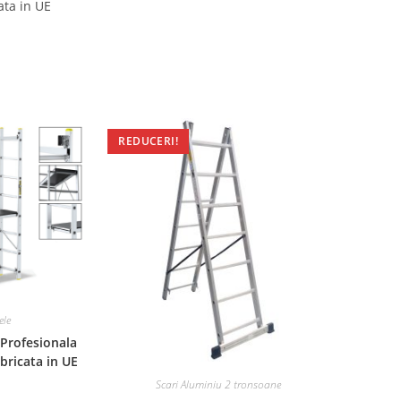
ata in UE
REDUCERI!
ele
 Profesionala
bricata in UE
Scari Aluminiu 2 tronsoane