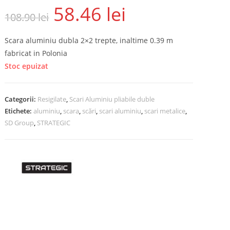
58.46
lei
108.90
lei
Scara aluminiu dubla 2×2 trepte, inaltime 0.39 m
fabricat in Polonia
Stoc epuizat
Categorii:
Resigilate
,
Scari Aluminiu pliabile duble
Etichete:
aluminiu
,
scara
,
scări
,
scari aluminiu
,
scari metalice
,
SD Group
,
STRATEGIC