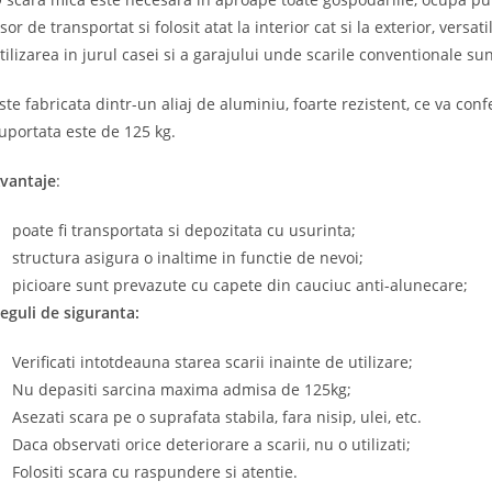
sor de transportat si folosit atat la interior cat si la exterior, vers
tilizarea in jurul casei si a garajului unde scarile conventionale s
ste fabricata dintr-un aliaj de aluminiu, foarte rezistent, ce va con
uportata este de 125 kg.
vantaje
:
poate fi transportata si depozitata cu usurinta;
structura asigura o inaltime in functie de nevoi;
picioare sunt prevazute cu capete din cauciuc anti-alunecare;
eguli de siguranta:
Verificati intotdeauna starea scarii inainte de utilizare;
Nu depasiti sarcina maxima admisa de 125kg;
Asezati scara pe o suprafata stabila, fara nisip, ulei, etc.
Daca observati orice deteriorare a scarii, nu o utilizati;
Folositi scara cu raspundere si atentie.