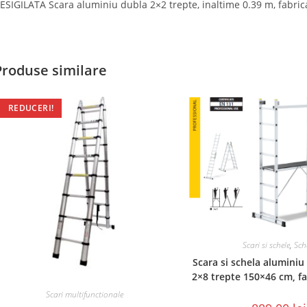
ESIGILATA Scara aluminiu dubla 2×2 trepte, inaltime 0.39 m, fabric
Produse similare
REDUCERI!
Scari si schele
,
Sch
Scara si schela aluminiu
2×8 trepte 150×46 cm, fa
Scari multifunctionale