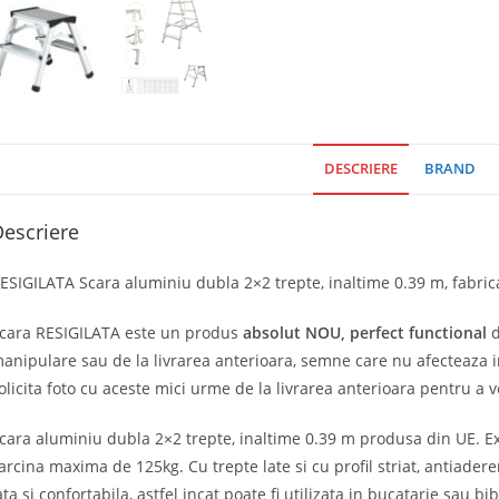
DESCRIERE
BRAND
escriere
ESIGILATA Scara aluminiu dubla 2×2 trepte, inaltime 0.39 m, fabric
cara RESIGILATA este un produs
absolut
NOU, perfect functional
d
anipulare sau de la livrarea anterioara, semne care nu afecteaza in 
olicita foto cu aceste mici urme de la livrarea anterioara pentru a v
cara aluminiu dubla 2×2 trepte, inaltime 0.39 m produsa din UE. Ex
arcina maxima de 125kg. Cu trepte late si cu profil striat, antiader
ata si confortabila, astfel incat poate fi utilizata in bucatarie sau bib