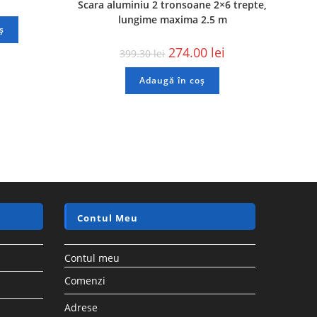
Scara aluminiu 2 tronsoane 2×6 trepte,
lungime maxima 2.5 m
ș
274.00
lei
399.30
lei
Adaugă în coș
Contul Meu
Contul meu
Comenzi
Adrese