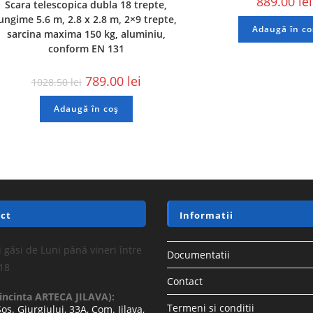
889.00
lei
Scara telescopica dubla 18 trepte,
ungime 5.6 m, 2.8 x 2.8 m, 2×9 trepte,
Adaugă în co
sarcina maxima 150 kg, aluminiu,
conform EN 131
789.00
lei
1028.50
lei
Adaugă în coș
ct
Informatii
 găsi de Luni până vineri între
Documentatii
-18
Contact
(incinta ARTECA JILAVA):
Termeni si conditii
Sos. Giurgiului, 33A, Com. Jilava,