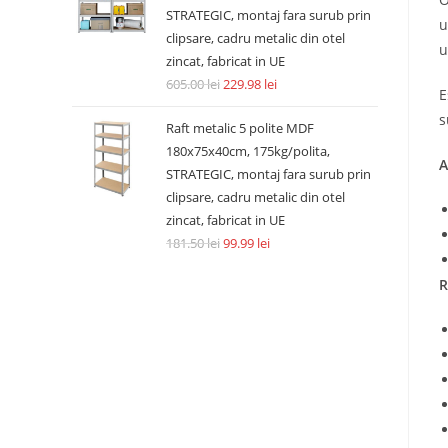
STRATEGIC, montaj fara surub prin
u
clipsare, cadru metalic din otel
u
zincat, fabricat in UE
605.00
lei
229.98
lei
E
s
Raft metalic 5 polite MDF
180x75x40cm, 175kg/polita,
A
STRATEGIC, montaj fara surub prin
clipsare, cadru metalic din otel
zincat, fabricat in UE
181.50
lei
99.99
lei
R