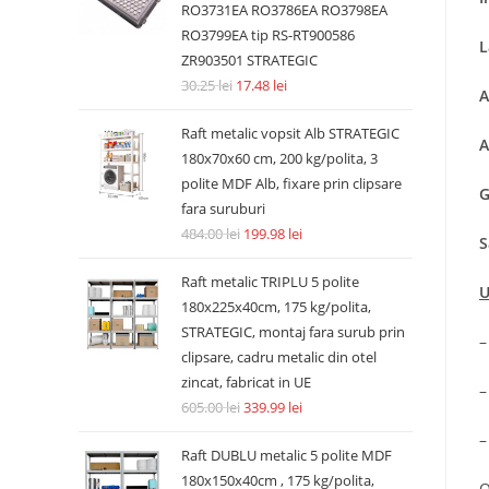
RO3731EA RO3786EA RO3798EA
RO3799EA tip RS-RT900586
L
ZR903501 STRATEGIC
30.25
lei
17.48
lei
A
Raft metalic vopsit Alb STRATEGIC
A
180x70x60 cm, 200 kg/polita, 3
polite MDF Alb, fixare prin clipsare
G
fara suruburi
484.00
lei
199.98
lei
S
Raft metalic TRIPLU 5 polite
U
180x225x40cm, 175 kg/polita,
STRATEGIC, montaj fara surub prin
–
clipsare, cadru metalic din otel
zincat, fabricat in UE
–
605.00
lei
339.99
lei
–
Raft DUBLU metalic 5 polite MDF
180x150x40cm , 175 kg/polita,
O