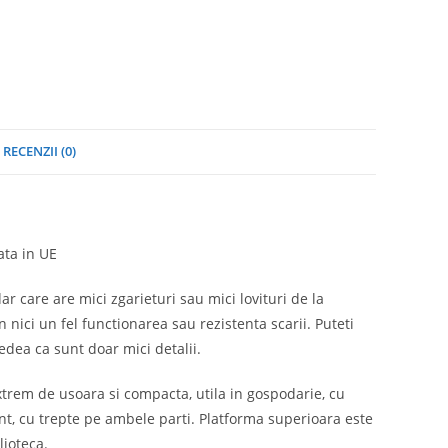
RECENZII (0)
ata in UE
ar care are mici zgarieturi sau mici lovituri de la
nici un fel functionarea sau rezistenta scarii. Puteti
edea ca sunt doar mici detalii.
trem de usoara si compacta, utila in gospodarie, cu
ent, cu trepte pe ambele parti. Platforma superioara este
lioteca.