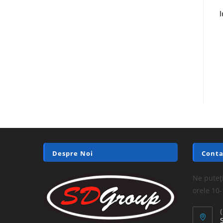
l
Despre Noi
Conta
Ne puteți
orele 10