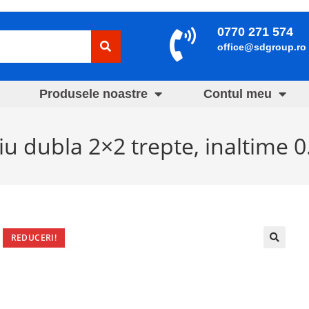
0770 271 574
office@sdgroup.ro
Produsele noastre
Contul meu
 dubla 2×2 trepte, inaltime 0.
REDUCERI!
🔍