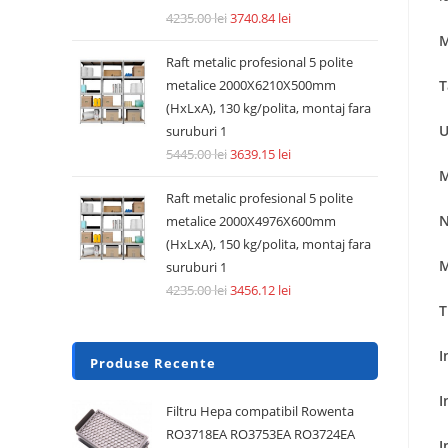
4235.00
lei
3740.84
lei
M
Raft metalic profesional 5 polite
T
metalice 2000X6210X500mm
(HxLxA), 130 kg/polita, montaj fara
U
suruburi 1
5445.00
lei
3639.15
lei
M
Raft metalic profesional 5 polite
N
metalice 2000X4976X600mm
(HxLxA), 150 kg/polita, montaj fara
M
suruburi 1
4235.00
lei
3456.12
lei
T
I
Produse Recente
I
Filtru Hepa compatibil Rowenta
RO3718EA RO3753EA RO3724EA
I