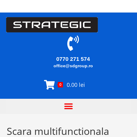
0770 271 574
office@sdgroup.ro
0.00
lei
0
Scara multifunctionala