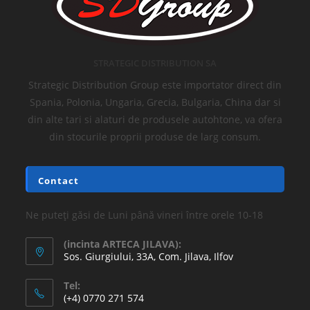
STRATEGIC DISTRIBUTION SA
Strategic Distribution Group este importator direct din
Spania, Polonia, Ungaria, Grecia, Bulgaria, China dar si
din alte tari si alaturi de produsele autohtone, va ofera
din stocurile proprii produse de larg consum.
Contact
Ne puteți găsi de Luni până vineri între orele 10-18
(incinta ARTECA JILAVA):
Sos. Giurgiului, 33A, Com. Jilava, Ilfov
Tel:
(+4) 0770 271 574