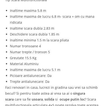
Inaltime maxima 5.8 m
Inaltime maxima de lucru 6.8 m- scara + om cu mana
ridicata
Inaltime scara dubla 2.83 m
Deschidere scara dubla 1.85 m
Inaltime minima 1.5 m la scara pliata
Numar tronsoane 4
Numar trepte / tronson 5
Greutate 15.5 Kg
Material Aluminiu
Inaltime maxima de lucru 5.1 m
Picioare antialunecare: Da
Trepte antialunecare: Da
Faci renovari in casa, lucrezi in gradina sau vrei sa schimb
becul? Si pentru toate astea ai vrea sa ai o
singura
scara
care sa fie
usoara
,
solida
si
ocupe putin loc
? Scara
multifunctionala articulata 4×5 poate rezolva toate acestea.