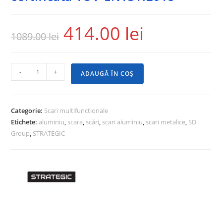
414.00
lei
1089.00
lei
-
+
ADAUGĂ ÎN COȘ
Categorie:
Scari multifunctionale
Etichete:
aluminiu
,
scara
,
scări
,
scari aluminiu
,
scari metalice
,
SD
Group
,
STRATEGIC