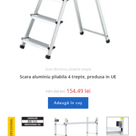
Scari Aluminiu pliabile simple
Scara aluminiu pliabila 4 trepte, produsa in UE
154.49
lei
181.50
lei
Adaugă în coș