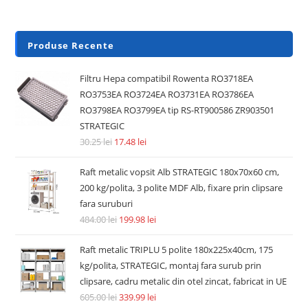
Produse Recente
Filtru Hepa compatibil Rowenta RO3718EA
RO3753EA RO3724EA RO3731EA RO3786EA
RO3798EA RO3799EA tip RS-RT900586 ZR903501
STRATEGIC
30.25
lei
17.48
lei
Raft metalic vopsit Alb STRATEGIC 180x70x60 cm,
200 kg/polita, 3 polite MDF Alb, fixare prin clipsare
fara suruburi
484.00
lei
199.98
lei
Raft metalic TRIPLU 5 polite 180x225x40cm, 175
kg/polita, STRATEGIC, montaj fara surub prin
clipsare, cadru metalic din otel zincat, fabricat in UE
605.00
lei
339.99
lei