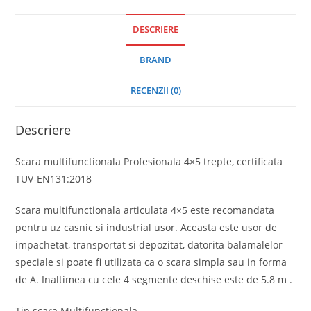
DESCRIERE
BRAND
RECENZII (0)
Descriere
Scara multifunctionala Profesionala 4×5 trepte, certificata
TUV-EN131:2018
Scara multifunctionala articulata 4×5 este recomandata
pentru uz casnic si industrial usor. Aceasta este usor de
impachetat, transportat si depozitat, datorita balamalelor
speciale si poate fi utilizata ca o scara simpla sau in forma
de A.
Inaltimea cu cele 4 segmente deschise este de 5.8 m .
Tip scara Multifunctionala