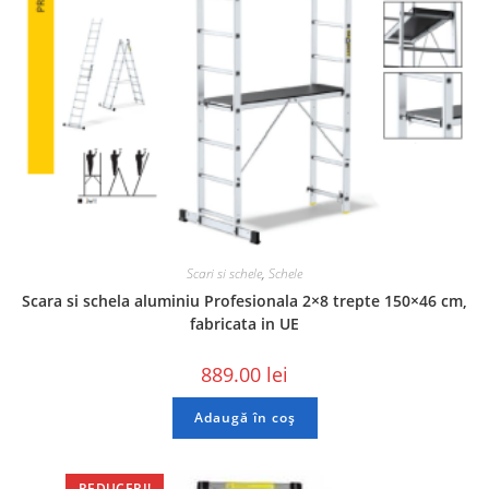
Scari si schele
,
Schele
Scara si schela aluminiu Profesionala 2×8 trepte 150×46 cm,
fabricata in UE
889.00
lei
Adaugă în coș
REDUCERI!