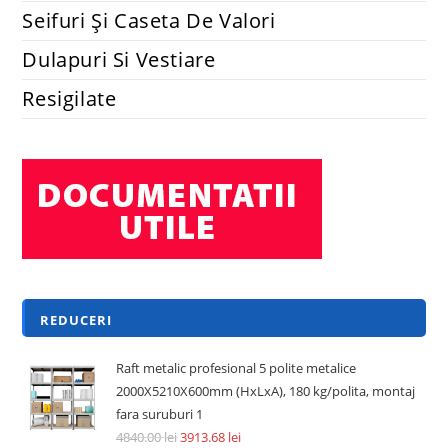
Seifuri Și Caseta De Valori
Dulapuri Si Vestiare
Resigilate
REDUCERI
Raft metalic profesional 5 polite metalice
2000X5210X600mm (HxLxA), 180 kg/polita, montaj
fara suruburi 1
4840.00
lei
3913.68
lei