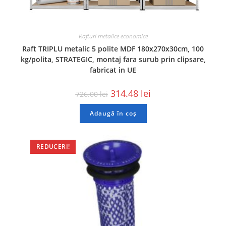
Rafturi metalice economice
Raft TRIPLU metalic 5 polite MDF 180x270x30cm, 100
kg/polita, STRATEGIC, montaj fara surub prin clipsare,
fabricat in UE
314.48
lei
726.00
lei
Adaugă în coș
REDUCERI!