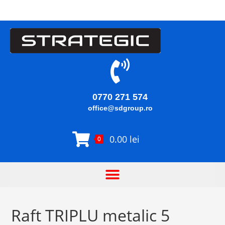
0770 271 574
office@sdgroup.ro
0.00
lei
0
Raft TRIPLU metalic 5