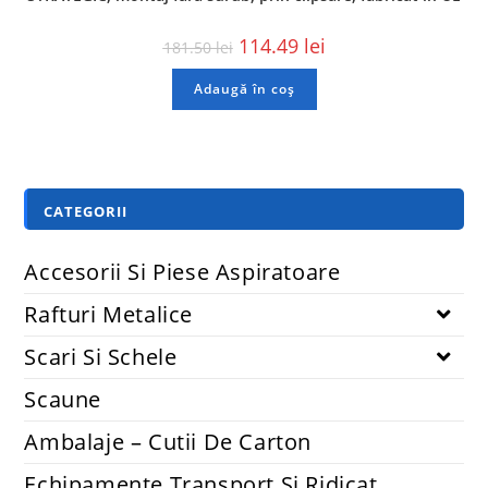
114.49
lei
181.50
lei
Adaugă în coș
CATEGORII
Accesorii Si Piese Aspiratoare
Rafturi Metalice
Scari Si Schele
Scaune
Ambalaje – Cutii De Carton
Echipamente Transport Și Ridicat