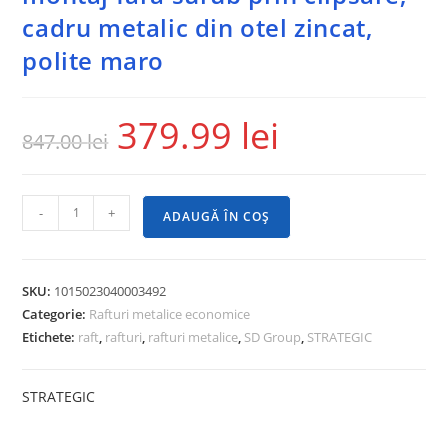
cadru metalic din otel zincat,
polite maro
379.99
lei
847.00
lei
-
+
ADAUGĂ ÎN COȘ
SKU:
1015023040003492
Categorie:
Rafturi metalice economice
Etichete:
raft
,
rafturi
,
rafturi metalice
,
SD Group
,
STRATEGIC
STRATEGIC