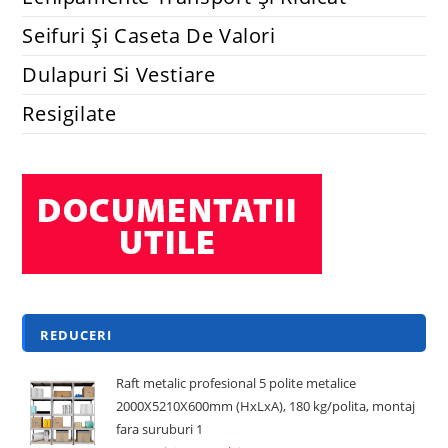
Seifuri Și Caseta De Valori
Dulapuri Si Vestiare
Resigilate
REDUCERI
Raft metalic profesional 5 polite metalice
2000X5210X600mm (HxLxA), 180 kg/polita, montaj
fara suruburi 1