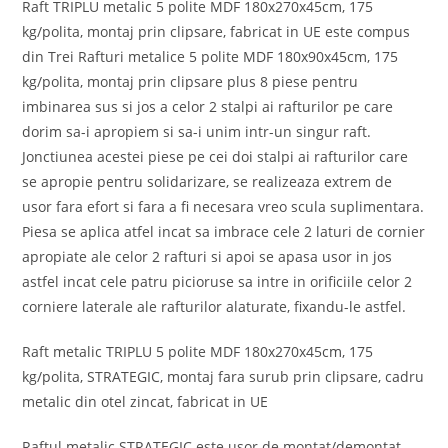
Raft TRIPLU metalic 5 polite MDF 180x270x45cm, 175
kg/polita, montaj prin clipsare, fabricat in UE este compus
din Trei Rafturi metalice 5 polite MDF 180x90x45cm, 175
kg/polita, montaj prin clipsare plus 8 piese pentru
imbinarea sus si jos a celor 2 stalpi ai rafturilor pe care
dorim sa-i apropiem si sa-i unim intr-un singur raft.
Jonctiunea acestei piese pe cei doi stalpi ai rafturilor care
se apropie pentru solidarizare, se realizeaza extrem de
usor fara efort si fara a fi necesara vreo scula suplimentara.
Piesa se aplica atfel incat sa imbrace cele 2 laturi de cornier
apropiate ale celor 2 rafturi si apoi se apasa usor in jos
astfel incat cele patru picioruse sa intre in orificiile celor 2
corniere laterale ale rafturilor alaturate, fixandu-le astfel.
Raft metalic TRIPLU 5 polite MDF 180x270x45cm, 175
kg/polita, STRATEGIC, montaj fara surub prin clipsare, cadru
metalic din otel zincat, fabricat in UE
Raftul metalic STRATEGIC este usor de montat/demontat,