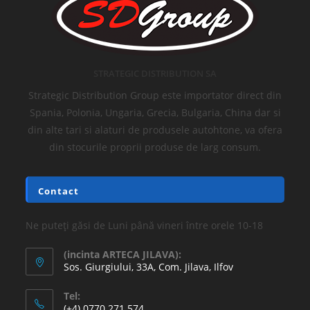
STRATEGIC DISTRIBUTION SA
Strategic Distribution Group este importator direct din
Spania, Polonia, Ungaria, Grecia, Bulgaria, China dar si
din alte tari si alaturi de produsele autohtone, va ofera
din stocurile proprii produse de larg consum.
Contact
Ne puteți găsi de Luni până vineri între orele 10-18
(incinta ARTECA JILAVA):
Sos. Giurgiului, 33A, Com. Jilava, Ilfov
Tel:
(+4) 0770 271 574