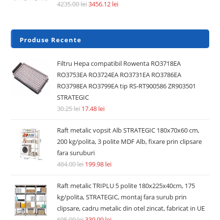
4235.00
lei
3456.12
lei
Produse Recente
Filtru Hepa compatibil Rowenta RO3718EA
RO3753EA RO3724EA RO3731EA RO3786EA
RO3798EA RO3799EA tip RS-RT900586 ZR903501
STRATEGIC
30.25
lei
17.48
lei
Raft metalic vopsit Alb STRATEGIC 180x70x60 cm,
200 kg/polita, 3 polite MDF Alb, fixare prin clipsare
fara suruburi
484.00
lei
199.98
lei
Raft metalic TRIPLU 5 polite 180x225x40cm, 175
kg/polita, STRATEGIC, montaj fara surub prin
clipsare, cadru metalic din otel zincat, fabricat in UE
605.00
lei
339.99
lei