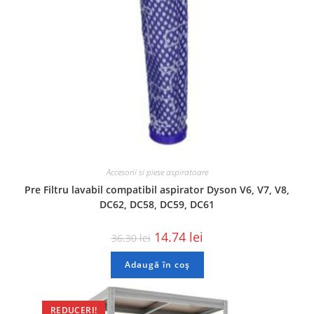
Accesorii si piese aspiratoare
Pre Filtru lavabil compatibil aspirator Dyson V6, V7, V8,
DC62, DC58, DC59, DC61
14.74
lei
36.30
lei
Adaugă în coș
REDUCERI!