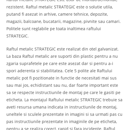
rezistent. Raftul metalic STRATEGIC este o solutie utila,
putand fi asezat in arhive, camere tehnice, depozite,
magazii, balcoane, bucatarii, magazine, pivnite sau camari.
Politele sunt reglabile pe toata inaltimea raftului
STRATEGIC.
Raftul metalic STRATEGIC este realizat din otel galvanizat.
La baza Raftul metalic are suporti din plastic pentru a nu
zgaria suprafetele pe care este asezat dar si pentru a-i
spori aderenta si stabilitatea. Cele 5 polite ale Raftului
metalic pot fi pozitionate in functie de necesitati mai sus
sau mai jos, echidistant sau nu, dar foarte important este
sa se respecte instructiunile de montaj pe care le gasiti pe
eticheta. La montajul Raftului metalic STRATEGIC trebuie sa
aveti resursa umana indicata in instructiunile de montaj,
uneltele si sculele prezentate in imagini si sa urmati pas cu
pas instructiunile prezentate in imaginile de pe eticheta,
pentru a se realiza corect, rapid si fara incidente. Raftul