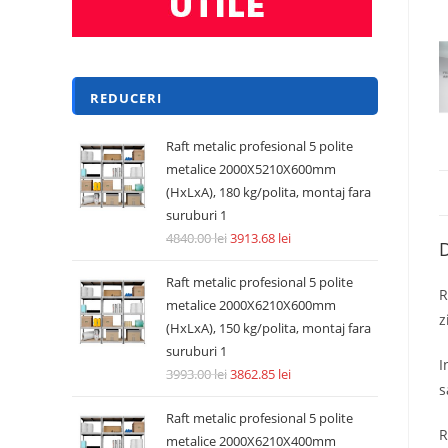
REDUCERI
Raft metalic profesional 5 polite
metalice 2000X5210X600mm
(HxLxA), 180 kg/polita, montaj fara
suruburi 1
4840.00
lei
3913.68
lei
D
Raft metalic profesional 5 polite
R
metalice 2000X6210X600mm
z
(HxLxA), 150 kg/polita, montaj fara
suruburi 1
I
3993.00
lei
3862.85
lei
s
Raft metalic profesional 5 polite
R
metalice 2000X6210X400mm