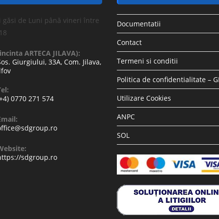
 găsi de Luni până vineri între
Documentatii
-18
Contact
(incinta ARTECA JILAVA):
Termeni si conditii
Sos. Giurgiului, 33A, Com. Jilava,
lfov
Politica de confidentialitate – 
el:
Utilizare Cookies
(+4) 0770 271 574
ANPC
Email:
office@sdgroup.ro
SOL
Website:
https://sdgroup.ro