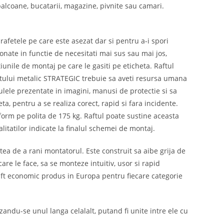
 balcoane, bucatarii, magazine, pivnite sau camari.
rafetele pe care este asezat dar si pentru a-i spori
tionate in functie de necesitati mai sus sau mai jos,
iunile de montaj pe care le gasiti pe eticheta. Raftul
ftului metalic STRATEGIC trebuie sa aveti resursa umana
culele prezentate in imagini, manusi de protectie si sa
a, pentru a se realiza corect, rapid si fara incidente.
orm pe polita de 175 kg. Raftul poate sustine aceasta
itatilor indicate la finalul schemei de montaj.
tea de a rani montatorul. Este construit sa aibe grija de
are le face, sa se monteze intuitiv, usor si rapid
 raft economic produs in Europa pentru fiecare categorie
zandu-se unul langa celalalt, putand fi unite intre ele cu