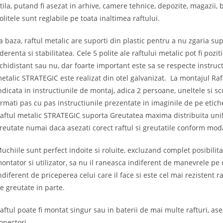
tila, putand fi asezat in arhive, camere tehnice, depozite, magazii,
olitele sunt reglabile pe toata inaltimea raftului.
a baza, raftul metalic are suporti din plastic pentru a nu zgaria sup
derenta si stabilitatea. Cele 5 polite ale raftului metalic pot fi pozi
chidistant sau nu, dar foarte important este sa se respecte instruct
etalic STRATEGIC este realizat din otel galvanizat. La montajul Ra
ndicata in instructiunile de montaj, adica 2 persoane, uneltele si s
rmati pas cu pas instructiunile prezentate in imaginile de pe etichet
aftul metalic STRATEGIC suporta Greutatea maxima distribuita unif
reutate numai daca asezati corect raftul si greutatile conform modal
uchiile sunt perfect indoite si roluite, excluzand complet posibilita
ontator si utilizator, sa nu il raneasca indiferent de manevrele pe c
ndiferent de priceperea celui care il face si este cel mai rezistent
e greutate in parte.
aftul poate fi montat singur sau in baterii de mai multe rafturi, ase
onectori