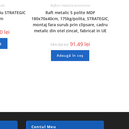
nale
Rafturi metalice economice
niu STRATEGIC
Raft metalic 5 polite MDF
 m
180x70x40cm, 175kg/polita, STRATEGIC,
montaj fara surub prin clipsare, cadru
metalic din otel zincat, fabricat in UE
00
lei
91.49
lei
ș
181.50
lei
Adaugă în coș
Contul Meu