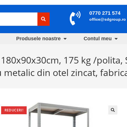
0770 271 574
office@sdgroup.ro
Produsele noastre
Contul meu
F 180x90x30cm, 175 kg /polita,
 metalic din otel zincat, fabric
REDUCERI!
🔍