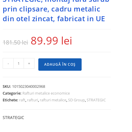
prin clipsare, cadru metalic
din otel zincat, fabricat in UE
89.99
lei
181.50
lei
-
+
ADAUGĂ ÎN COȘ
SKU:
1015023040002968
Categorie:
Rafturi metalice economice
Etichete:
raft
,
rafturi
,
rafturi metalice
,
SD Group
,
STRATEGIC
STRATEGIC