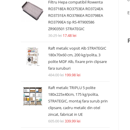
Filtru Hepa compatibil Rowenta
RO3718EA RO3753EA RO3724EA
E
RO3731EA RO3786EA RO3798EA
RO3799EA tip RS-RT900586
ZR903501 STRATEGIC
30.25
lei
17.48
lei
Raft metalic vopsit Alb STRATEGIC
180x70x60 cm, 200 kg/polita, 3
polite MDF Alb, fixare prin clipsare
fara suruburi
484.00
lei
199.98
lei
Raft metalic TRIPLU 5 polite
180x225x40cm, 175 kg/polita,
STRATEGIC, montaj fara surub prin
clipsare, cadru metalic din otel
zincat, fabricat in UE
605.00
lei
339.99
lei