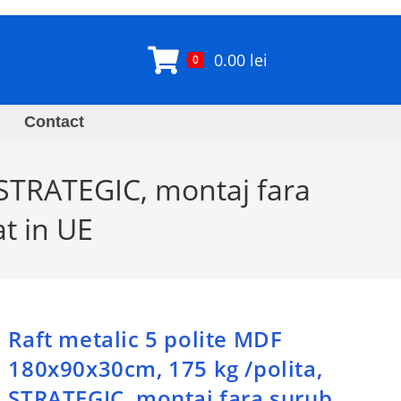
0.00
lei
0
Contact
 STRATEGIC, montaj fara
at in UE
Raft metalic 5 polite MDF
180x90x30cm, 175 kg /polita,
STRATEGIC, montaj fara surub