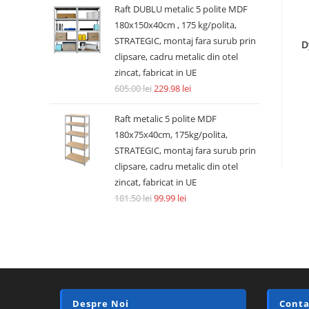
Raft DUBLU metalic 5 polite MDF
180x150x40cm , 175 kg/polita,
STRATEGIC, montaj fara surub prin
D
clipsare, cadru metalic din otel
zincat, fabricat in UE
605.00
lei
229.98
lei
Raft metalic 5 polite MDF
180x75x40cm, 175kg/polita,
STRATEGIC, montaj fara surub prin
clipsare, cadru metalic din otel
zincat, fabricat in UE
181.50
lei
99.99
lei
Despre Noi
Conta