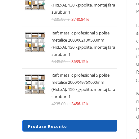
u
(HxLxA), 130 kg/polita, montaj fara
P
suruburi 1
4235.00
lei
3740.84
lei
L
a
Raft metalic profesional 5 polite
metalice 2000X6210X500mm
e
(HxLxA), 130 kg/polita, montaj fara
m
suruburi 1
i
5445.00
lei
3639.15
lei
u
R
Raft metalic profesional 5 polite
g
metalice 2000X4976X600mm
(HxLxA), 150 kg/polita, montaj fara
M
suruburi 1
m
4235.00
lei
3456.12
lei
i
d
Produse Recente
R
c