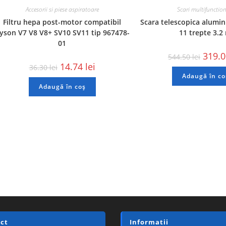
Accesorii si piese aspiratoare
Scari multifunctio
Filtru hepa post-motor compatibil
Scara telescopica alumi
yson V7 V8 V8+ SV10 SV11 tip 967478-
11 trepte 3.2
01
319.
544.50
lei
14.74
lei
36.30
lei
Adaugă în co
Adaugă în coș
ct
Informatii