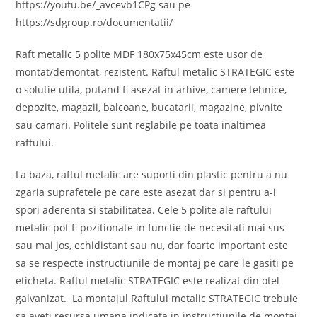
https://youtu.be/_avcevb1CPg sau pe
https://sdgroup.ro/documentatii/
Raft metalic 5 polite MDF 180x75x45cm este usor de
montat/demontat, rezistent. Raftul metalic STRATEGIC este
o solutie utila, putand fi asezat in arhive, camere tehnice,
depozite, magazii, balcoane, bucatarii, magazine, pivnite
sau camari. Politele sunt reglabile pe toata inaltimea
raftului.
La baza, raftul metalic are suporti din plastic pentru a nu
zgaria suprafetele pe care este asezat dar si pentru a-i
spori aderenta si stabilitatea. Cele 5 polite ale raftului
metalic pot fi pozitionate in functie de necesitati mai sus
sau mai jos, echidistant sau nu, dar foarte important este
sa se respecte instructiunile de montaj pe care le gasiti pe
eticheta. Raftul metalic STRATEGIC este realizat din otel
galvanizat. La montajul Raftului metalic STRATEGIC trebuie
sa aveti resursa umana indicata in instructiunile de montaj,