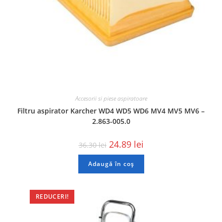
Accesorii si piese aspiratoare
Filtru aspirator Karcher WD4 WD5 WD6 MV4 MV5 MV6 –
2.863-005.0
24.89
lei
36.30
lei
Adaugă în coș
REDUCERI!