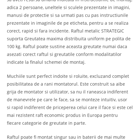
adica 2 persoane, uneltele si sculele prezentate in imagini,
manusi de protectie si sa urmati pas cu pas instructiunile
prezentate in imaginile de pe eticheta, pentru a se realiza
corect, rapid si fara incidente. Raftul metalic STRATEGIC
suporta Greutatea maxima distribuita uniform pe polita de
100 kg. Raftul poate sustine aceasta greutate numai daca
asezati corect raftul si greutatile conform modalitatilor
indicate la finalul schemei de montaj.
Muchiile sunt perfect indoite si roluite, excluzand complet
posibilitatea de a rani montatorul. Este construit sa aibe
grija de montator si utilizator, sa nu il raneasca indiferent
de manevrele pe care le face, sa se monteze intuitiv, usor
si rapid indiferent de priceperea celui care il face si este cel
mai rezistent raft economic produs in Europa pentru
fiecare categorie de greutate in parte.
Raftul poate fi montat singur sau in baterii de mai multe