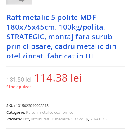
Raft metalic 5 polite MDF
180x75x45cm, 100kg/polita,
STRATEGIC, montaj fara surub
prin clipsare, cadru metalic din
otel zincat, fabricat in UE
114.38
lei
181.50
lei
Stoc epuizat
SKU:
1015023040003315
Categorie:
Rafturi metalice economice
Etichete:
raft
,
rafturi
,
rafturi metalice
,
SD Group
,
STRATEGIC