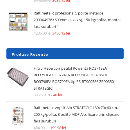
5445.00
lei
3639.15
lei
Raft metalic profesional 5 polite metalice
2000X4976X600mm (HxLxA), 150 kg/polita, montaj
fara suruburi 1
4235.00
lei
3456.12
lei
Produse Recente
Filtru Hepa compatibil Rowenta RO3718EA
RO3753EA RO3724EA RO3731EA RO3786EA
RO3798EA RO3799EA tip RS-RT900586 ZR903501
STRATEGIC
30.25
lei
17.48
lei
Raft metalic vopsit Alb STRATEGIC 180x70x60 cm,
200 kg/polita, 3 polite MDF Alb, fixare prin clipsare
fara suruburi
484.00
lei
199.98
lei