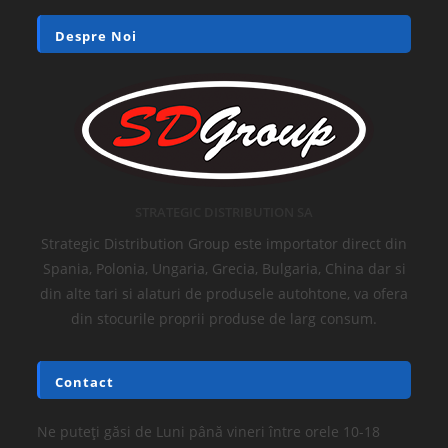
Despre Noi
STRATEGIC DISTRIBUTION SA
Strategic Distribution Group este importator direct din
Spania, Polonia, Ungaria, Grecia, Bulgaria, China dar si
din alte tari si alaturi de produsele autohtone, va ofera
din stocurile proprii produse de larg consum.
Contact
Ne puteți găsi de Luni până vineri între orele 10-18