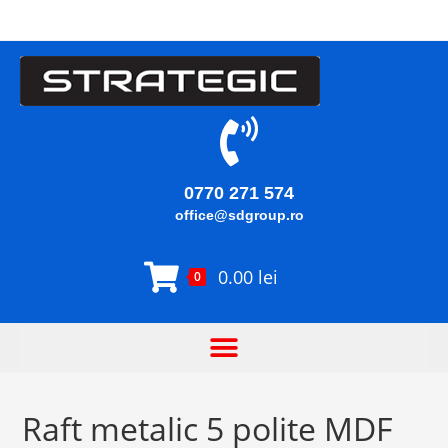
0770 271 574
office@sdgroup.ro
0.00
lei
0
Raft metalic 5 polite MDF