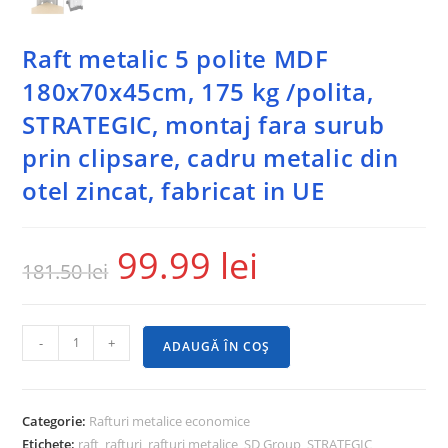
Raft metalic 5 polite MDF
180x70x45cm, 175 kg /polita,
STRATEGIC, montaj fara surub
prin clipsare, cadru metalic din
otel zincat, fabricat in UE
99.99
lei
181.50
lei
-
+
ADAUGĂ ÎN COȘ
Categorie:
Rafturi metalice economice
Etichete:
raft
,
rafturi
,
rafturi metalice
,
SD Group
,
STRATEGIC