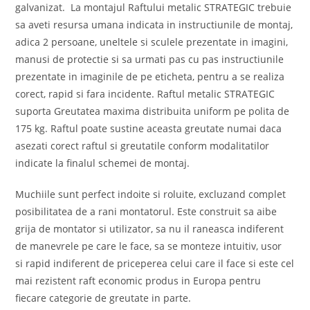
galvanizat. La montajul Raftului metalic STRATEGIC trebuie
sa aveti resursa umana indicata in instructiunile de montaj,
adica 2 persoane, uneltele si sculele prezentate in imagini,
manusi de protectie si sa urmati pas cu pas instructiunile
prezentate in imaginile de pe eticheta, pentru a se realiza
corect, rapid si fara incidente. Raftul metalic STRATEGIC
suporta Greutatea maxima distribuita uniform pe polita de
175 kg. Raftul poate sustine aceasta greutate numai daca
asezati corect raftul si greutatile conform modalitatilor
indicate la finalul schemei de montaj.
Muchiile sunt perfect indoite si roluite, excluzand complet
posibilitatea de a rani montatorul. Este construit sa aibe
grija de montator si utilizator, sa nu il raneasca indiferent
de manevrele pe care le face, sa se monteze intuitiv, usor
si rapid indiferent de priceperea celui care il face si este cel
mai rezistent raft economic produs in Europa pentru
fiecare categorie de greutate in parte.