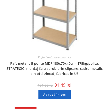
Rafturi metalice economice
Raft metalic 5 polite MDF 180x70x40cm, 175kg/polita,
STRATEGIC, montaj fara surub prin clipsare, cadru metalic
din otel zincat, fabricat in UE
91.49
lei
181.50
lei
Adaugă în coș