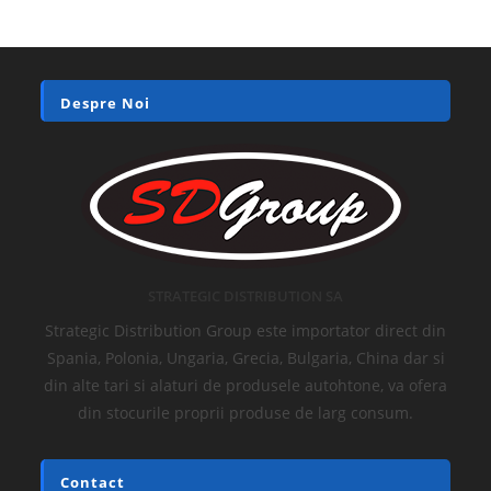
Despre Noi
STRATEGIC DISTRIBUTION SA
Strategic Distribution Group este importator direct din
Spania, Polonia, Ungaria, Grecia, Bulgaria, China dar si
din alte tari si alaturi de produsele autohtone, va ofera
din stocurile proprii produse de larg consum.
Contact