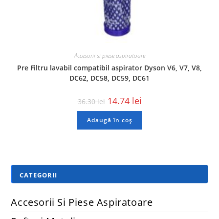
Accesorii si piese aspiratoare
Pre Filtru lavabil compatibil aspirator Dyson V6, V7, V8,
DC62, DC58, DC59, DC61
14.74
lei
36.30
lei
Adaugă în coș
CATEGORII
Accesorii Si Piese Aspiratoare