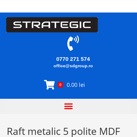
0770 271 574
office@sdgroup.ro
0.00
lei
0
Raft metalic 5 polite MDF