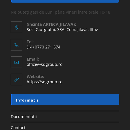
Ne puteți găsi de Luni până vineri între orele 10-18
(incinta ARTECA JILAVA):
Sos. Giurgiului, 33A, Com. Jilava, Ilfov
Tel:
(+4) 0770 271 574
Email:
office@sdgroup.ro
Website:
https://sdgroup.ro
Informatii
Documentatii
Contact