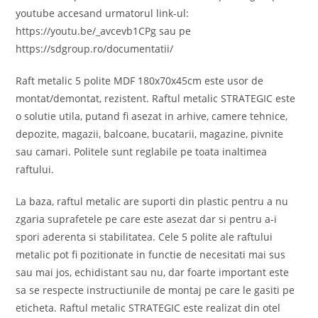
youtube accesand urmatorul link-ul:
https://youtu.be/_avcevb1CPg sau pe
https://sdgroup.ro/documentatii/
Raft metalic 5 polite MDF 180x70x45cm este usor de
montat/demontat, rezistent. Raftul metalic STRATEGIC este
o solutie utila, putand fi asezat in arhive, camere tehnice,
depozite, magazii, balcoane, bucatarii, magazine, pivnite
sau camari. Politele sunt reglabile pe toata inaltimea
raftului.
La baza, raftul metalic are suporti din plastic pentru a nu
zgaria suprafetele pe care este asezat dar si pentru a-i
spori aderenta si stabilitatea. Cele 5 polite ale raftului
metalic pot fi pozitionate in functie de necesitati mai sus
sau mai jos, echidistant sau nu, dar foarte important este
sa se respecte instructiunile de montaj pe care le gasiti pe
eticheta. Raftul metalic STRATEGIC este realizat din otel