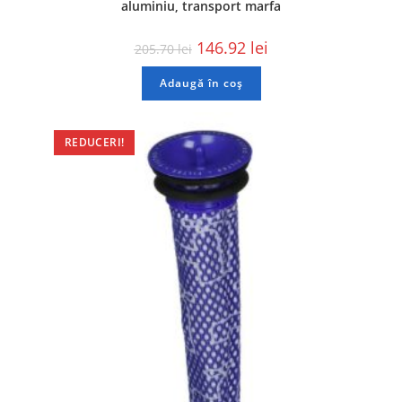
aluminiu, transport marfa
146.92
lei
205.70
lei
Adaugă în coș
REDUCERI!