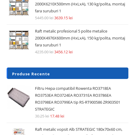
2000X6210X500mm (HxLxA), 130 kg/polita, montaj
fara suruburi 1
5445.00
lei
3639.15
lei
Raft metalic profesional 5 polite metalice
2000X4976X600mm (HxLxA), 150 kg/polita, montaj
fara suruburi 1
4235.00
lei
3456.12
lei
Produse Recente
Filtru Hepa compatibil Rowenta RO3718EA
RO3753EA RO3724EA RO3731EA RO3786EA
RO3798EA RO3799EA tip RS-RT900586 ZR903501
STRATEGIC
30.25
lei
17.48
lei
Raft metalic vopsit Alb STRATEGIC 180x70x60 cm,