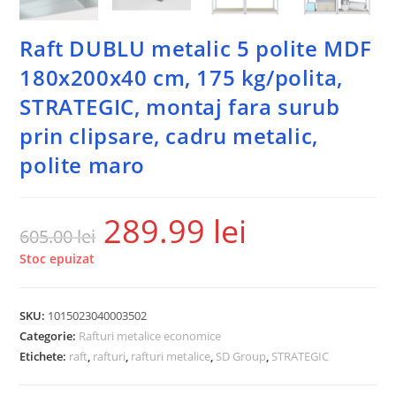
Raft DUBLU metalic 5 polite MDF
180x200x40 cm, 175 kg/polita,
STRATEGIC, montaj fara surub
prin clipsare, cadru metalic,
polite maro
289.99
lei
605.00
lei
Stoc epuizat
SKU:
1015023040003502
Categorie:
Rafturi metalice economice
Etichete:
raft
,
rafturi
,
rafturi metalice
,
SD Group
,
STRATEGIC