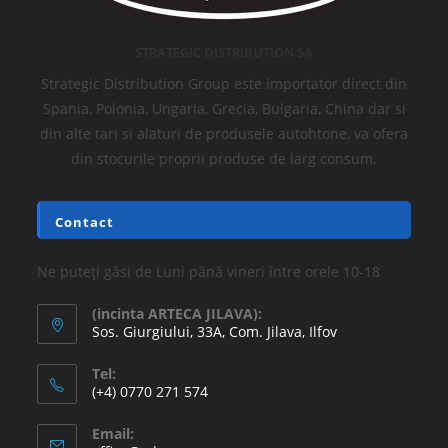
STRATEGIC DISTRIBUTION SA
Strategic Distribution Group este importator direct din
Spania, Polonia, Ungaria, Grecia, Bulgaria, China dar si
din alte tari si alaturi de produsele autohtone, va ofera
din stocurile proprii produse de larg consum.
Contact
Ne puteți găsi de Luni până vineri între orele 10-18
(incinta ARTECA JILAVA):
Sos. Giurgiului, 33A, Com. Jilava, Ilfov
Tel:
(+4) 0770 271 574
Email: