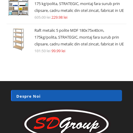
175 kg/polita, STRATEGIC, montaj fara surub prin
clipsare, cadru metalic din otel zincat, fabricat in UE
605.00
lei
229.98
lei
Raft metalic 5 polite MDF 180x75x40cm,
175kg/polita, STRATEGIC, montaj fara surub prin
clipsare, cadru metalic din otel zincat, fabricat in UE
181.50
lei
99.99
lei
Despre Noi