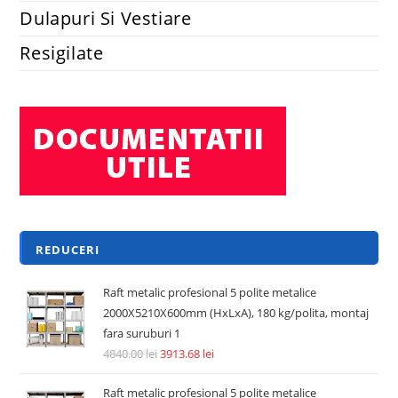
Dulapuri Si Vestiare
Resigilate
REDUCERI
Raft metalic profesional 5 polite metalice
2000X5210X600mm (HxLxA), 180 kg/polita, montaj
fara suruburi 1
4840.00
lei
3913.68
lei
Raft metalic profesional 5 polite metalice