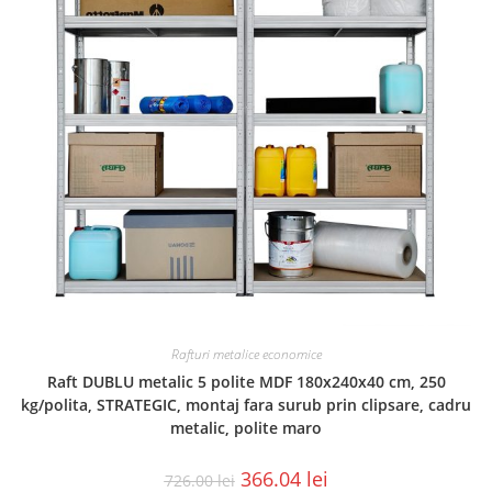
Rafturi metalice economice
Raft DUBLU metalic 5 polite MDF 180x240x40 cm, 250
kg/polita, STRATEGIC, montaj fara surub prin clipsare, cadru
metalic, polite maro
366.04
lei
726.00
lei