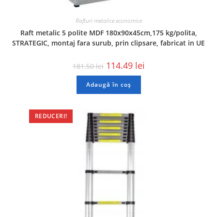
Rafturi metalice economice
Raft metalic 5 polite MDF 180x90x45cm,175 kg/polita,
STRATEGIC, montaj fara surub, prin clipsare, fabricat in UE
114.49
lei
181.50
lei
Adaugă în coș
REDUCERI!