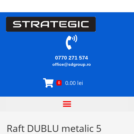
0770 271 574
office@sdgroup.ro
0.00
lei
0
Raft DUBLU metalic 5