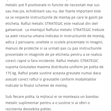
metalic pot fi pozitionate in functie de necesitati mai sus
sau mai jos, echidistant sau nu, dar foarte important este
sa se respecte instructiunile de montaj pe care le gasiti pe
eticheta. Raftul metalic STRATEGIC este realizat din otel
galvanizat. La montajul Raftului metalic STRATEGIC trebuie
sa aveti resursa umana indicata in instructiunile de montaj,
adica 2 persoane, uneltele si sculele prezentate in imagini,
manusi de protectie si sa urmati pas cu pas instructiunile
prezentate in imaginile de pe eticheta, pentru a se realiza
corect, rapid si fara incidente. Raftul metalic STRATEGIC
suporta Greutatea maxima distribuita uniform pe polita de
175 kg. Raftul poate sustine aceasta greutate numai daca
asezati corect raftul si greutatile conform modalitatilor
indicate la finalul schemei de montaj.
Sub fiecare polita, la mijlocul ei se monteaza un bandou
metalic suplimentar pentru a o sustine si ai oferi o
rezistenta deosebita politei.