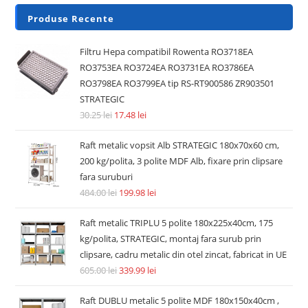
Produse Recente
Filtru Hepa compatibil Rowenta RO3718EA
RO3753EA RO3724EA RO3731EA RO3786EA
RO3798EA RO3799EA tip RS-RT900586 ZR903501
STRATEGIC
30.25
lei
17.48
lei
Raft metalic vopsit Alb STRATEGIC 180x70x60 cm,
200 kg/polita, 3 polite MDF Alb, fixare prin clipsare
fara suruburi
484.00
lei
199.98
lei
Raft metalic TRIPLU 5 polite 180x225x40cm, 175
kg/polita, STRATEGIC, montaj fara surub prin
clipsare, cadru metalic din otel zincat, fabricat in UE
605.00
lei
339.99
lei
Raft DUBLU metalic 5 polite MDF 180x150x40cm ,