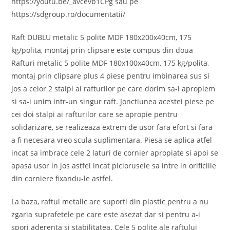
https://youtu.be/_avcevb1CPg sau pe
https://sdgroup.ro/documentatii/
Raft DUBLU metalic 5 polite MDF 180x200x40cm, 175
kg/polita, montaj prin clipsare este compus din doua
Rafturi metalic 5 polite MDF 180x100x40cm, 175 kg/polita,
montaj prin clipsare plus 4 piese pentru imbinarea sus si
jos a celor 2 stalpi ai rafturilor pe care dorim sa-i apropiem
si sa-i unim intr-un singur raft. Jonctiunea acestei piese pe
cei doi stalpi ai rafturilor care se apropie pentru
solidarizare, se realizeaza extrem de usor fara efort si fara
a fi necesara vreo scula suplimentara. Piesa se aplica atfel
incat sa imbrace cele 2 laturi de cornier apropiate si apoi se
apasa usor in jos astfel incat piciorusele sa intre in orificiile
din corniere fixandu-le astfel.
La baza, raftul metalic are suporti din plastic pentru a nu
zgaria suprafetele pe care este asezat dar si pentru a-i
spori aderenta si stabilitatea. Cele 5 polite ale raftului