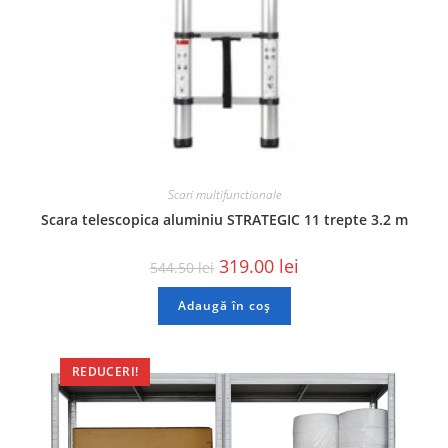
Scari multifunctionale
Scara telescopica aluminiu STRATEGIC 11 trepte 3.2 m
319.00
lei
544.50
lei
Adaugă în coș
REDUCERI!