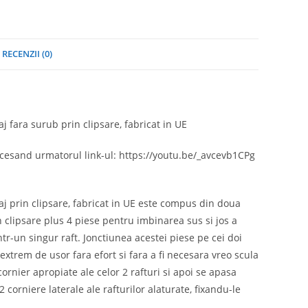
RECENZII (0)
 fara surub prin clipsare, fabricat in UE
ccesand urmatorul link-ul: https://youtu.be/_avcevb1CPg
j prin clipsare, fabricat in UE este compus din doua
 clipsare plus 4 piese pentru imbinarea sus si jos a
ntr-un singur raft. Jonctiunea acestei piese pe cei doi
 extrem de usor fara efort si fara a fi necesara vreo scula
cornier apropiate ale celor 2 rafturi si apoi se apasa
 2 corniere laterale ale rafturilor alaturate, fixandu-le