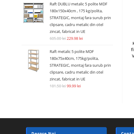
Raft DUBLU metalic 5 polite MDF
180x150x40cm , 175 kg/polita,
STRATEGIC, montaj fara surub prin
clipsare, cadru metalic din otel
zincat, fabricat in UE
605.00
lei
229.98
lei
f
Raft metalic 5 polite MDF
180x75x40cm, 175kg/polita,
STRATEGIC, montaj fara surub prin
clipsare, cadru metalic din otel
zincat, fabricat in UE
181.50
lei
99.99
lei
Despre Noi
Conta