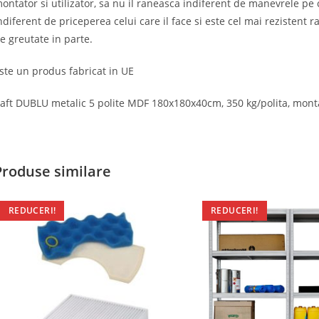
ontator si utilizator, sa nu il raneasca indiferent de manevrele pe c
ndiferent de priceperea celui care il face si este cel mai rezistent
e greutate in parte.
ste un produs fabricat in UE
aft DUBLU metalic 5 polite MDF 180x180x40cm, 350 kg/polita, montaj
Produse similare
REDUCERI!
REDUCERI!