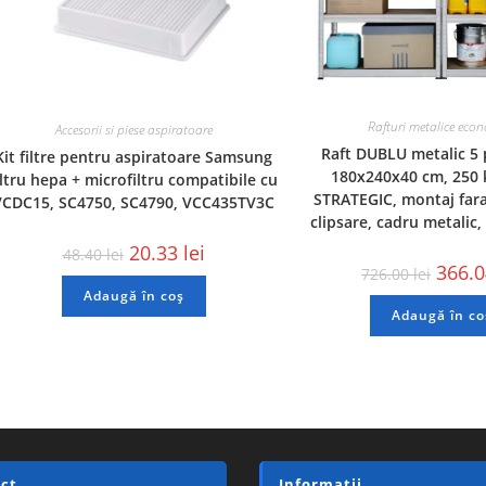
Rafturi metalice eco
Accesorii si piese aspiratoare
Raft DUBLU metalic 5 
Kit filtre pentru aspiratoare Samsung
180x240x40 cm, 250 k
iltru hepa + microfiltru compatibile cu
STRATEGIC, montaj fara
VCDC15, SC4750, SC4790, VCC435TV3C
clipsare, cadru metalic,
20.33
lei
48.40
lei
366.
726.00
lei
Adaugă în coș
Adaugă în co
ct
Informatii