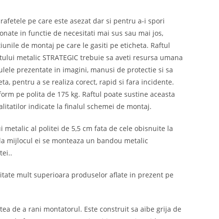
rafetele pe care este asezat dar si pentru a-i spori
tionate in functie de necesitati mai sus sau mai jos,
iunile de montaj pe care le gasiti pe eticheta. Raftul
ftului metalic STRATEGIC trebuie sa aveti resursa umana
culele prezentate in imagini, manusi de protectie si sa
a, pentru a se realiza corect, rapid si fara incidente.
orm pe polita de 175 kg. Raftul poate sustine aceasta
itatilor indicate la finalul schemei de montaj.
 metalic al politei de 5,5 cm fata de cele obisnuite la
, la mijlocul ei se monteaza un bandou metalic
ei..
alitate mult superioara produselor aflate in prezent pe
tea de a rani montatorul. Este construit sa aibe grija de