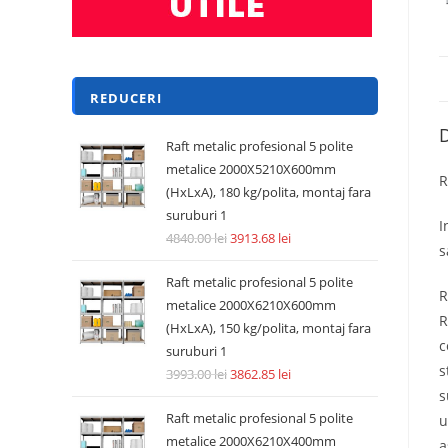
REDUCERI
D
Raft metalic profesional 5 polite
metalice 2000X5210X600mm
R
(HxLxA), 180 kg/polita, montaj fara
suruburi 1
I
4840.00
lei
3913.68
lei
s
Raft metalic profesional 5 polite
R
metalice 2000X6210X600mm
R
(HxLxA), 150 kg/polita, montaj fara
c
suruburi 1
s
3993.00
lei
3862.85
lei
s
Raft metalic profesional 5 polite
u
metalice 2000X6210X400mm
a