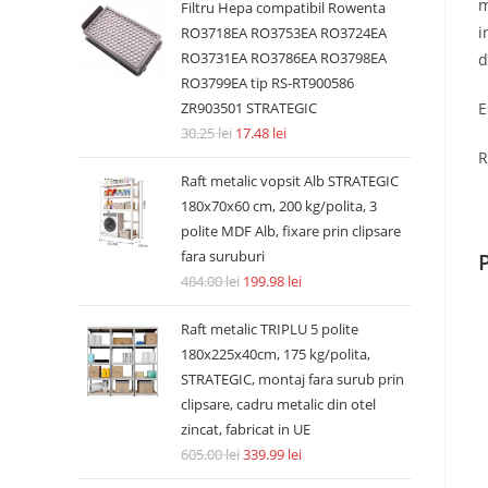
m
Filtru Hepa compatibil Rowenta
i
RO3718EA RO3753EA RO3724EA
RO3731EA RO3786EA RO3798EA
d
RO3799EA tip RS-RT900586
E
ZR903501 STRATEGIC
30.25
lei
17.48
lei
R
Raft metalic vopsit Alb STRATEGIC
180x70x60 cm, 200 kg/polita, 3
polite MDF Alb, fixare prin clipsare
fara suruburi
484.00
lei
199.98
lei
Raft metalic TRIPLU 5 polite
180x225x40cm, 175 kg/polita,
STRATEGIC, montaj fara surub prin
clipsare, cadru metalic din otel
zincat, fabricat in UE
605.00
lei
339.99
lei