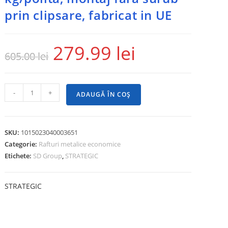
prin clipsare, fabricat in UE
279.99
lei
605.00
lei
-
+
ADAUGĂ ÎN COȘ
SKU:
1015023040003651
Categorie:
Rafturi metalice economice
Etichete:
SD Group
,
STRATEGIC
STRATEGIC