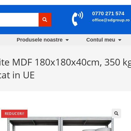
0770 271 574
office@sdgroup.ro
Produsele noastre
Contul meu
ite MDF 180x180x40cm, 350 kg/
cat in UE
REDUCERI!
🔍