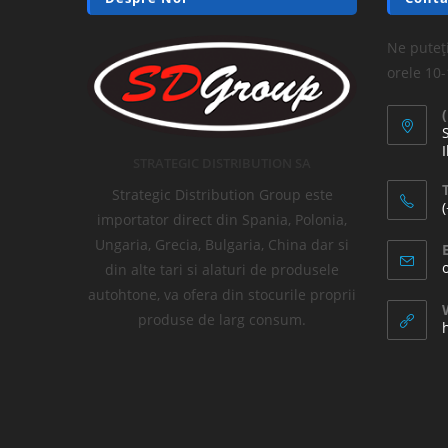
Ne puteți
orele 10
I
STRATEGIC DISTRIBUTION SA
T
Strategic Distribution Group este
importator direct din Spania, Polonia,
Ungaria, Grecia, Bulgaria, China dar si
din alte tari si alaturi de produsele
autohtone, va ofera din stocurile proprii
produse de larg consum.