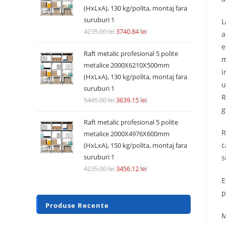
(HxLxA), 130 kg/polita, montaj fara
suruburi 1
L
4235.00
lei
3740.84
lei
a
e
Raft metalic profesional 5 polite
m
metalice 2000X6210X500mm
i
(HxLxA), 130 kg/polita, montaj fara
u
suruburi 1
R
5445.00
lei
3639.15
lei
g
Raft metalic profesional 5 polite
R
metalice 2000X4976X600mm
c
(HxLxA), 150 kg/polita, montaj fara
suruburi 1
s
4235.00
lei
3456.12
lei
E
p
Produse Recente
M