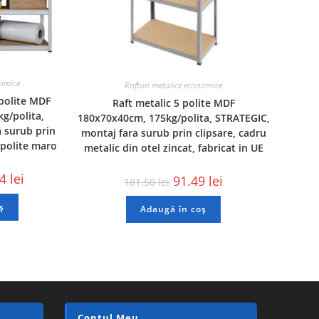
nomice
Rafturi metalice economice
polite MDF
Raft metalic 5 polite MDF
g/polita,
180x70x40cm, 175kg/polita, STRATEGIC,
 surub prin
montaj fara surub prin clipsare, cadru
 polite maro
metalic din otel zincat, fabricat in UE
04
lei
91.49
lei
181.50
lei
ș
Adaugă în coș
Contul Meu