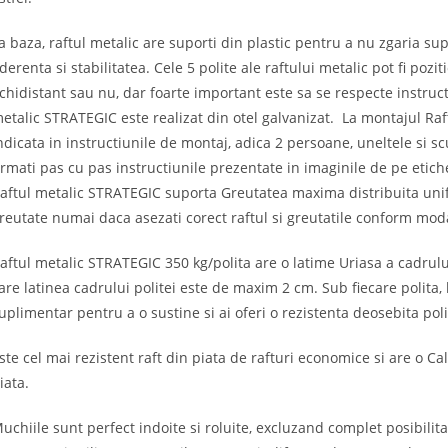
a baza, raftul metalic are suporti din plastic pentru a nu zgaria sup
derenta si stabilitatea. Cele 5 polite ale raftului metalic pot fi pozi
chidistant sau nu, dar foarte important este sa se respecte instruct
etalic STRATEGIC este realizat din otel galvanizat. La montajul Ra
ndicata in instructiunile de montaj, adica 2 persoane, uneltele si s
rmati pas cu pas instructiunile prezentate in imaginile de pe etichet
aftul metalic STRATEGIC suporta Greutatea maxima distribuita unif
reutate numai daca asezati corect raftul si greutatile conform modal
aftul metalic STRATEGIC 350 kg/polita are o latime Uriasa a cadrului
are latinea cadrului politei este de maxim 2 cm. Sub fiecare polita
uplimentar pentru a o sustine si ai oferi o rezistenta deosebita polit
ste cel mai rezistent raft din piata de rafturi economice si are o C
iata.
uchiile sunt perfect indoite si roluite, excluzand complet posibilita