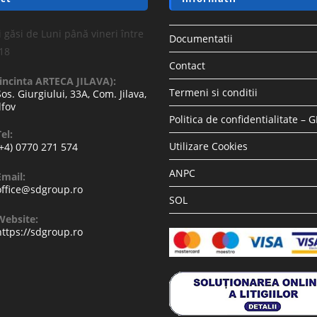
 găsi de Luni până vineri între
Documentatii
-18
Contact
(incinta ARTECA JILAVA):
Termeni si conditii
Sos. Giurgiului, 33A, Com. Jilava,
lfov
Politica de confidentialitate – 
el:
Utilizare Cookies
(+4) 0770 271 574
ANPC
Email:
office@sdgroup.ro
SOL
Website:
https://sdgroup.ro