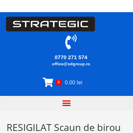
0770 271 574
office@sdgroup.ro
0.00
lei
0
RESIGILAT Scaun de birou