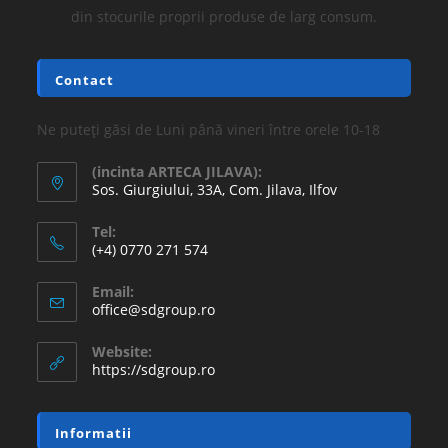
din stocurile proprii produse de larg consum.
Contact
Ne puteți găsi de Luni până vineri între orele 10-18
(incinta ARTECA JILAVA):
Sos. Giurgiului, 33A, Com. Jilava, Ilfov
Tel:
(+4) 0770 271 574
Email:
office@sdgroup.ro
Website:
https://sdgroup.ro
Informatii