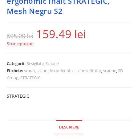
ergonomic inalt STRATEGIC,
Mesh Negru S2
159.49
lei
605.00
lei
Stoc epuizat
Categorii:
Resigilate
,
Scaune
Etichete:
scaun
,
scaun de conferinta
,
scaun vizitator
,
scaune
,
SD
Group
,
STRATEGIC
STRATEGIC
DESCRIERE