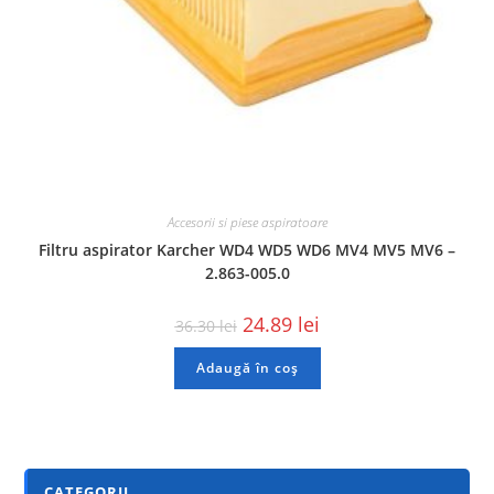
Accesorii si piese aspiratoare
Filtru aspirator Karcher WD4 WD5 WD6 MV4 MV5 MV6 –
2.863-005.0
24.89
lei
36.30
lei
Adaugă în coș
CATEGORII