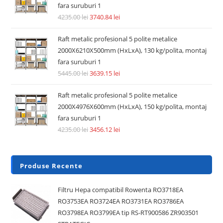
fara suruburi 1
4235.00
lei
3740.84
lei
Raft metalic profesional 5 polite metalice
2000X6210X500mm (HxLxA), 130 kg/polita, montaj
fara suruburi 1
5445.00
lei
3639.15
lei
Raft metalic profesional 5 polite metalice
2000X4976X600mm (HxLxA), 150 kg/polita, montaj
fara suruburi 1
4235.00
lei
3456.12
lei
Produse Recente
Filtru Hepa compatibil Rowenta RO3718EA
RO3753EA RO3724EA RO3731EA RO3786EA
RO3798EA RO3799EA tip RS-RT900586 ZR903501