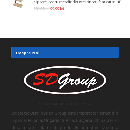
clipsare, cadru metalic din otel zincat, fabricat in UE
181.50
lei
99.99
lei
Despre Noi
STRATEGIC DISTRIBUTION SA
Strategic Distribution Group este importator direct din
Spania, Polonia, Ungaria, Grecia, Bulgaria, China dar si
din alte tari si alaturi de produsele autohtone, va ofera