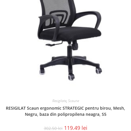
Resigilate
,
Scaune
RESIGILAT Scaun ergonomic STRATEGIC pentru birou, Mesh,
Negru, baza din polipropilena neagra, S5
119.49
lei
302.50
lei