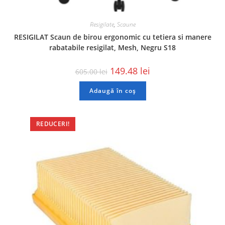
Resigilate
,
Scaune
RESIGILAT Scaun de birou ergonomic cu tetiera si manere
rabatabile resigilat, Mesh, Negru S18
149.48
lei
605.00
lei
Adaugă în coș
REDUCERI!