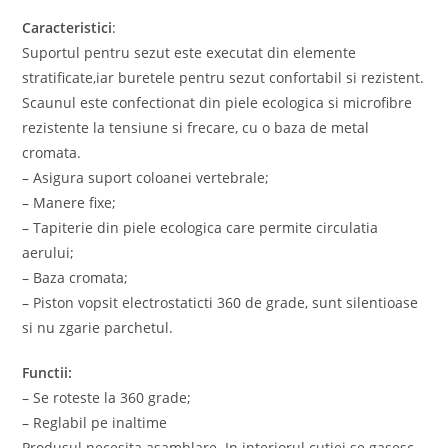
Caracteristici
:
Suportul pentru sezut este executat din elemente
stratificate,iar buretele pentru sezut confortabil si rezistent.
Scaunul este confectionat din piele ecologica si microfibre
rezistente la tensiune si frecare, cu o baza de metal
cromata.
– Asigura suport coloanei vertebrale;
– Manere fixe;
– Tapiterie din piele ecologica care permite circulatia
aerului;
– Baza cromata;
– Piston vopsit electrostaticti 360 de grade, sunt silentioase
si nu zgarie parchetul.
Functii:
– Se roteste la 360 grade;
– Reglabil pe inaltime
Produsul necesita asamblare. In interiorul cutiei se gasesc