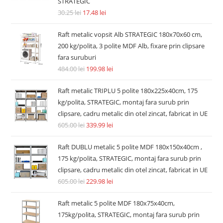
STRATEGIC
30.25
lei
17.48
lei
Raft metalic vopsit Alb STRATEGIC 180x70x60 cm,
200 kg/polita, 3 polite MDF Alb, fixare prin clipsare
fara suruburi
484.00
lei
199.98
lei
Raft metalic TRIPLU 5 polite 180x225x40cm, 175
kg/polita, STRATEGIC, montaj fara surub prin
clipsare, cadru metalic din otel zincat, fabricat in UE
605.00
lei
339.99
lei
Raft DUBLU metalic 5 polite MDF 180x150x40cm ,
175 kg/polita, STRATEGIC, montaj fara surub prin
clipsare, cadru metalic din otel zincat, fabricat in UE
605.00
lei
229.98
lei
Raft metalic 5 polite MDF 180x75x40cm,
175kg/polita, STRATEGIC, montaj fara surub prin