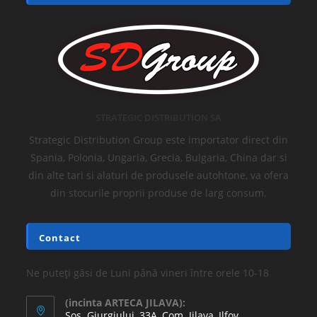
STRATEGIC DISTRIBUTION SA
Strategic Distribution Group este importator direct din
Spania, Polonia, Ungaria, Grecia, Bulgaria, China dar si
din alte tari si alaturi de produsele autohtone, va ofera
din stocurile proprii produse de larg consum.
Contact
Ne puteți găsi de Luni până vineri între orele 10-18
(incinta ARTECA JILAVA):
Sos. Giurgiului, 33A, Com. Jilava, Ilfov