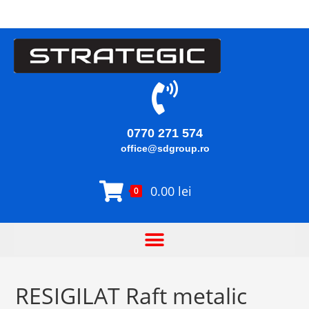
0770 271 574
office@sdgroup.ro
0.00
lei
0
RESIGILAT Raft metalic