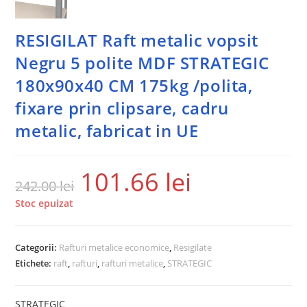
RESIGILAT Raft metalic vopsit
Negru 5 polite MDF STRATEGIC
180x90x40 CM 175kg /polita,
fixare prin clipsare, cadru
metalic, fabricat in UE
101.66
lei
242.00
lei
Stoc epuizat
Categorii:
Rafturi metalice economice
,
Resigilate
Etichete:
raft
,
rafturi
,
rafturi metalice
,
STRATEGIC
STRATEGIC