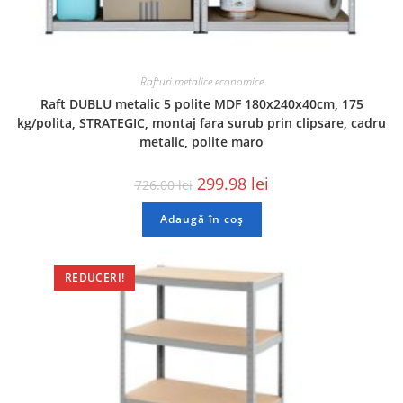
Rafturi metalice economice
Raft DUBLU metalic 5 polite MDF 180x240x40cm, 175
kg/polita, STRATEGIC, montaj fara surub prin clipsare, cadru
metalic, polite maro
299.98
lei
726.00
lei
Adaugă în coș
REDUCERI!