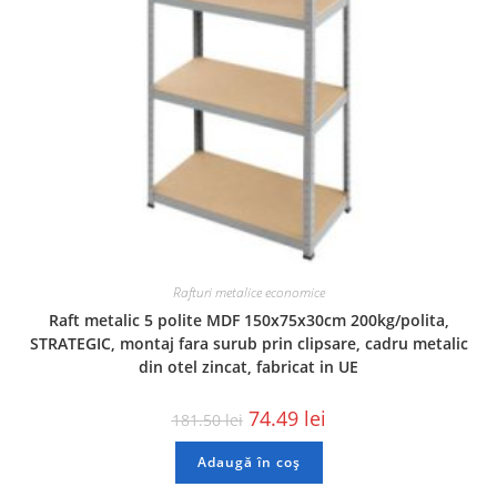
Rafturi metalice economice
Raft metalic 5 polite MDF 150x75x30cm 200kg/polita,
STRATEGIC, montaj fara surub prin clipsare, cadru metalic
din otel zincat, fabricat in UE
74.49
lei
181.50
lei
Adaugă în coș