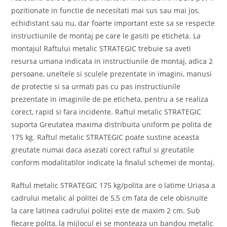
pozitionate in functie de necesitati mai sus sau mai jos,
echidistant sau nu, dar foarte important este sa se respecte
instructiunile de montaj pe care le gasiti pe eticheta. La
montajul Raftului metalic STRATEGIC trebuie sa aveti
resursa umana indicata in instructiunile de montaj, adica 2
persoane, uneltele si sculele prezentate in imagini, manusi
de protectie si sa urmati pas cu pas instructiunile
prezentate in imaginile de pe eticheta, pentru a se realiza
corect, rapid si fara incidente. Raftul metalic STRATEGIC
suporta Greutatea maxima distribuita uniform pe polita de
175 kg. Raftul metalic STRATEGIC poate sustine aceasta
greutate numai daca asezati corect raftul si greutatile
conform modalitatilor indicate la finalul schemei de montaj.
Raftul metalic STRATEGIC 175 kg/polita are o latime Uriasa a
cadrului metalic al politei de 5,5 cm fata de cele obisnuite
la care latinea cadrului politei este de maxim 2 cm. Sub
fiecare polita, la mijlocul ei se monteaza un bandou metalic