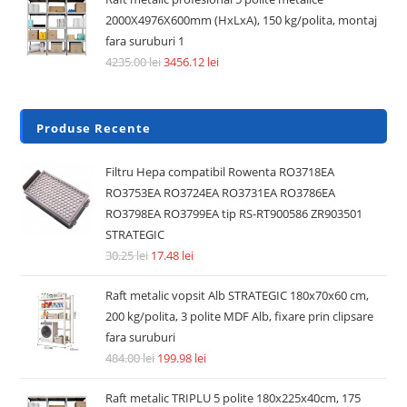
2000X4976X600mm (HxLxA), 150 kg/polita, montaj
fara suruburi 1
4235.00
lei
3456.12
lei
Produse Recente
Filtru Hepa compatibil Rowenta RO3718EA
RO3753EA RO3724EA RO3731EA RO3786EA
RO3798EA RO3799EA tip RS-RT900586 ZR903501
STRATEGIC
30.25
lei
17.48
lei
Raft metalic vopsit Alb STRATEGIC 180x70x60 cm,
200 kg/polita, 3 polite MDF Alb, fixare prin clipsare
fara suruburi
484.00
lei
199.98
lei
Raft metalic TRIPLU 5 polite 180x225x40cm, 175