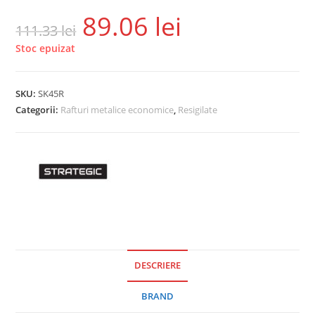
89.06
lei
111.33
lei
Stoc epuizat
SKU:
SK45R
Categorii:
Rafturi metalice economice
,
Resigilate
DESCRIERE
BRAND