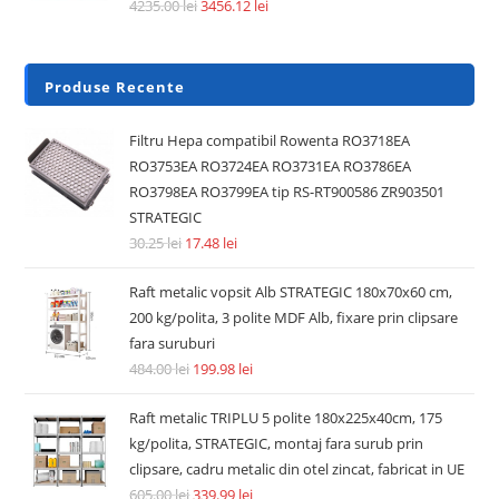
4235.00
lei
3456.12
lei
Produse Recente
Filtru Hepa compatibil Rowenta RO3718EA
RO3753EA RO3724EA RO3731EA RO3786EA
RO3798EA RO3799EA tip RS-RT900586 ZR903501
STRATEGIC
30.25
lei
17.48
lei
Raft metalic vopsit Alb STRATEGIC 180x70x60 cm,
200 kg/polita, 3 polite MDF Alb, fixare prin clipsare
fara suruburi
484.00
lei
199.98
lei
Raft metalic TRIPLU 5 polite 180x225x40cm, 175
kg/polita, STRATEGIC, montaj fara surub prin
clipsare, cadru metalic din otel zincat, fabricat in UE
605.00
lei
339.99
lei