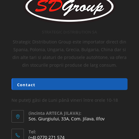
STRATEGIC DISTRIBUTION SA
Strategic Distribution Group este importator direct din
Spania, Polonia, Ungaria, Grecia, Bulgaria, China dar si
din alte tari si alaturi de produsele autohtone, va ofera
din stocurile proprii produse de larg consum.
Contact
Ne puteți găsi de Luni până vineri între orele 10-18
(incinta ARTECA JILAVA):
Sos. Giurgiului, 33A, Com. Jilava, Ilfov
Tel:
(+4) 0770 271 574