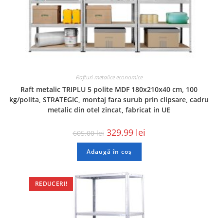
Rafturi metalice economice
Raft metalic TRIPLU 5 polite MDF 180x210x40 cm, 100
kg/polita, STRATEGIC, montaj fara surub prin clipsare, cadru
metalic din otel zincat, fabricat in UE
329.99
lei
605.00
lei
Adaugă în coș
REDUCERI!