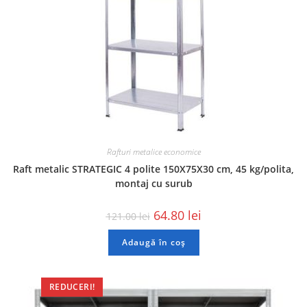
Rafturi metalice economice
Raft metalic STRATEGIC 4 polite 150X75X30 cm, 45 kg/polita,
montaj cu surub
64.80
lei
121.00
lei
Adaugă în coș
REDUCERI!