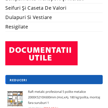
Seifuri Și Caseta De Valori
Dulapuri Si Vestiare
Resigilate
REDUCERI
Raft metalic profesional 5 polite metalice
2000X5210X600mm (HxLxA), 180 kg/polita, montaj
fara suruburi 1