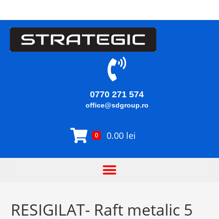
0770 271 574
office@sdgroup.ro
0.00
lei
0
RESIGILAT- Raft metalic 5