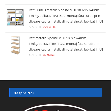
Raft DUBLU metalic 5 polite MDF 180x150x40cm ,
175 kg/polita, STRATEGIC, montaj fara surub prin
clipsare, cadru metalic din otel zincat, fabricat in UE
605.00
lei
229.98
lei
Raft metalic 5 polite MDF 180x75x40cm,
175kg/polita, STRATEGIC, montaj fara surub prin
clipsare, cadru metalic din otel zincat, fabricat in UE
181.50
lei
99.99
lei
Despre Noi