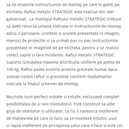
sa se respecte instructiunile de montaj pe care le gasiti pe
eticheta. Raftul metalic STRATEGIC este realizat din otel
galvanizat. La montajul Raftului metalic STRATEGIC trebuie
sa aveti resursa umana indicata in instructiunile de montaj,
adica 2 persoane, uneltele si sculele prezentate in imagini,
manusi de protectie si sa urmati pas cu pas instructiunile
prezentate in imaginile de pe eticheta, pentru a se realiza
corect, rapid si fara incidente. Raftul metalic STRATEGIC
suporta Greutatea maxima distribuita uniform pe polita de
100 kg. Raftul poate sustine aceasta greutate numai daca
asezati corect raftul si greutatile conform modalitatilor
indicate la finalul schemei de montaj.
Muchiile sunt perfect indoite si roluite, excluzand complet
posibilitatea de a rani montatorul. Este construit sa aibe
grija de montator si utilizator, sa nu il raneasca indiferent
de manevrele pe care le face, sa se monteze intuitiv, usor
si rapid indiferent de priceperea celui care il face si este cel