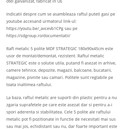
otel galvanizat, fabricat in UE
Indicatii despre cum se asambleaza raftul puteti gasi pe
youtube accesand urmatorul link-ul:
https://youtu.be/_avcevb1CPg sau pe
https://sdgroup.ro/documentatii/
Raft metalic 5 polite MDF STRATEGIC 180x90x45cm este
usor de montat/demontat, rezistent. Raftul metalic
STRATEGIC este o solutie utila, putand fi asezat in arhive,
camere tehnice, depozite, magazii, balcoane, bucatarii,
magazine, pivnite sau camari. Politele sunt reglabile pe
toata inaltimea raftului.
La baza, raftul metalic are suporti din plastic pentru a nu
zgaria suprafetele pe care este asezat dar si pentru a-i
spori aderenta si stabilitatea. Cele 5 polite ale raftului
metalic pot fi pozitionate in functie de necesitati mai sus
sau mai jos, echidistant sau nu, dar foarte important este