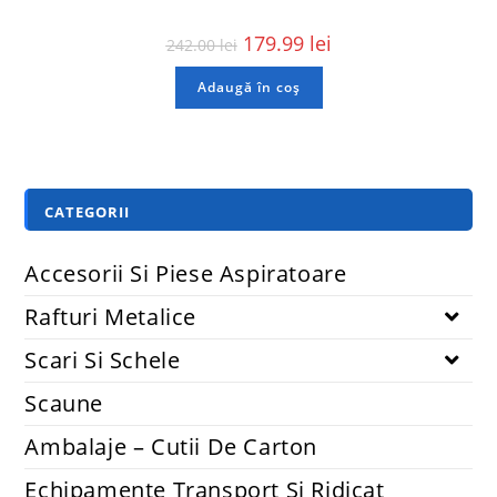
179.99
lei
242.00
lei
Adaugă în coș
CATEGORII
Accesorii Si Piese Aspiratoare
Rafturi Metalice
Scari Si Schele
Scaune
Ambalaje – Cutii De Carton
Echipamente Transport Și Ridicat