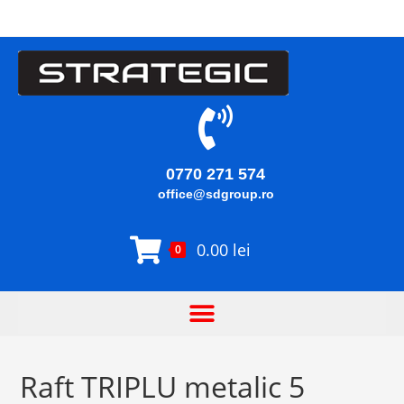
0770 271 574
office@sdgroup.ro
0.00
lei
0
Raft TRIPLU metalic 5