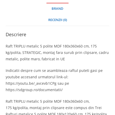
BRAND
RECENZII (0)
Descriere
Raft TRIPLU metalic 5 polite MDF 180x360x60 cm, 175
kg/polita, STRATEGIC, montaj fara surub prin clipsare, cadru
metalic, polite maro, fabricat in UE
Indicatii despre cum se asambleaza raftul puteti gasi pe
youtube accesand urmatorul link-ul:
https://youtu.be/_avcevb1CPg sau pe
https://sdgroup.ro/documentatii/
Raft TRIPLU metalic 5 polite MDF 180x360x60 cm,
175 kg/polita, montaj prin clipsare este compus din Trei
Rafturi metalice 5 polite MDF 180x120x60 cm, 175 kg/polita,