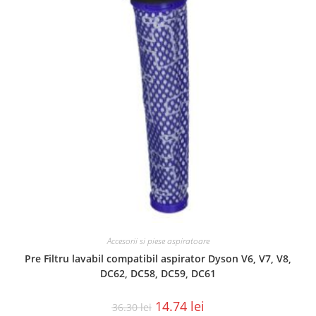
Accesorii si piese aspiratoare
Pre Filtru lavabil compatibil aspirator Dyson V6, V7, V8,
DC62, DC58, DC59, DC61
14.74
lei
36.30
lei