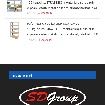
175 kg/polita, STRATEGIC, montaj fara surub prin
clipsare, cadru metalic din otel zincat, fabricat in UE
605.00
lei
229.98
lei
Raft metalic 5 polite MDF 180x75x40cm,
175kg/polita, STRATEGIC, montaj fara surub prin
clipsare, cadru metalic din otel zincat, fabricat in UE
181.50
lei
99.99
lei
Despre Noi