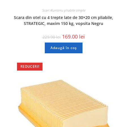
Scari Aluminiu pliabile simple
Scara din otel cu 4 trepte late de 30×20 cm pliabile,
STRATEGIC, maxim 150 kg, vopsita Negru
169.00
lei
229.90
lei
Adaugă în coș
REDUCERI!