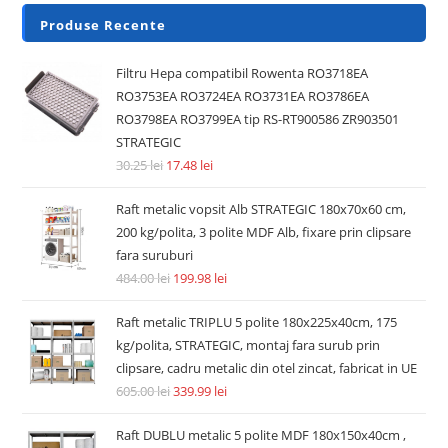
Produse Recente
Filtru Hepa compatibil Rowenta RO3718EA
RO3753EA RO3724EA RO3731EA RO3786EA
RO3798EA RO3799EA tip RS-RT900586 ZR903501
STRATEGIC
30.25
lei
17.48
lei
Raft metalic vopsit Alb STRATEGIC 180x70x60 cm,
200 kg/polita, 3 polite MDF Alb, fixare prin clipsare
fara suruburi
484.00
lei
199.98
lei
Raft metalic TRIPLU 5 polite 180x225x40cm, 175
kg/polita, STRATEGIC, montaj fara surub prin
clipsare, cadru metalic din otel zincat, fabricat in UE
605.00
lei
339.99
lei
Raft DUBLU metalic 5 polite MDF 180x150x40cm ,