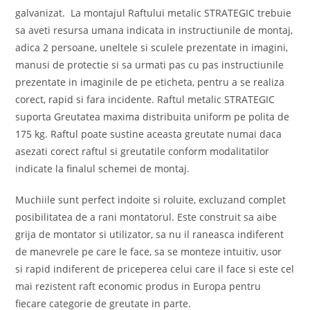
galvanizat. La montajul Raftului metalic STRATEGIC trebuie
sa aveti resursa umana indicata in instructiunile de montaj,
adica 2 persoane, uneltele si sculele prezentate in imagini,
manusi de protectie si sa urmati pas cu pas instructiunile
prezentate in imaginile de pe eticheta, pentru a se realiza
corect, rapid si fara incidente. Raftul metalic STRATEGIC
suporta Greutatea maxima distribuita uniform pe polita de
175 kg. Raftul poate sustine aceasta greutate numai daca
asezati corect raftul si greutatile conform modalitatilor
indicate la finalul schemei de montaj.
Muchiile sunt perfect indoite si roluite, excluzand complet
posibilitatea de a rani montatorul. Este construit sa aibe
grija de montator si utilizator, sa nu il raneasca indiferent
de manevrele pe care le face, sa se monteze intuitiv, usor
si rapid indiferent de priceperea celui care il face si este cel
mai rezistent raft economic produs in Europa pentru
fiecare categorie de greutate in parte.