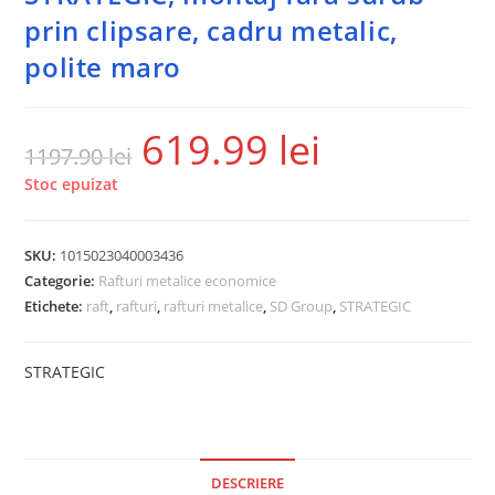
prin clipsare, cadru metalic,
polite maro
619.99
lei
1197.90
lei
Stoc epuizat
SKU:
1015023040003436
Categorie:
Rafturi metalice economice
Etichete:
raft
,
rafturi
,
rafturi metalice
,
SD Group
,
STRATEGIC
STRATEGIC
DESCRIERE