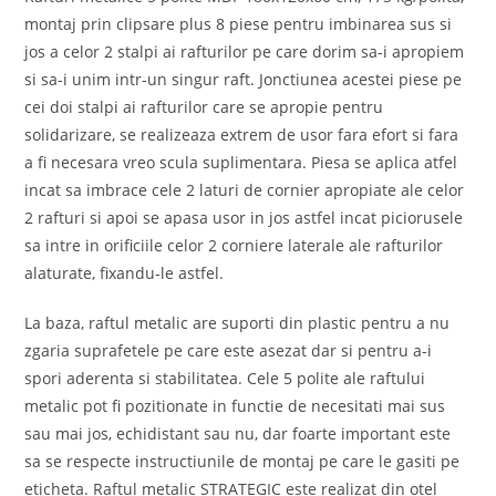
montaj prin clipsare plus 8 piese pentru imbinarea sus si
jos a celor 2 stalpi ai rafturilor pe care dorim sa-i apropiem
si sa-i unim intr-un singur raft. Jonctiunea acestei piese pe
cei doi stalpi ai rafturilor care se apropie pentru
solidarizare, se realizeaza extrem de usor fara efort si fara
a fi necesara vreo scula suplimentara. Piesa se aplica atfel
incat sa imbrace cele 2 laturi de cornier apropiate ale celor
2 rafturi si apoi se apasa usor in jos astfel incat piciorusele
sa intre in orificiile celor 2 corniere laterale ale rafturilor
alaturate, fixandu-le astfel.
La baza, raftul metalic are suporti din plastic pentru a nu
zgaria suprafetele pe care este asezat dar si pentru a-i
spori aderenta si stabilitatea. Cele 5 polite ale raftului
metalic pot fi pozitionate in functie de necesitati mai sus
sau mai jos, echidistant sau nu, dar foarte important este
sa se respecte instructiunile de montaj pe care le gasiti pe
eticheta. Raftul metalic STRATEGIC este realizat din otel