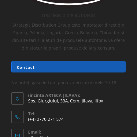
STRATEGIC DISTRIBUTION SA
Strategic Distribution Group este importator direct din
Spania, Polonia, Ungaria, Grecia, Bulgaria, China dar si
din alte tari si alaturi de produsele autohtone, va ofera
din stocurile proprii produse de larg consum.
Contact
Ne puteți găsi de Luni până vineri între orele 10-18
(incinta ARTECA JILAVA):
Sos. Giurgiului, 33A, Com. Jilava, Ilfov
Tel:
(+4) 0770 271 574
Email: