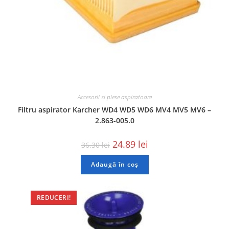
Accesorii si piese aspiratoare
Filtru aspirator Karcher WD4 WD5 WD6 MV4 MV5 MV6 –
2.863-005.0
24.89
lei
36.30
lei
Adaugă în coș
REDUCERI!