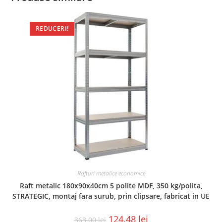
REDUCERI!
Rafturi metalice economice
Raft metalic 180x90x40cm 5 polite MDF, 350 kg/polita,
STRATEGIC, montaj fara surub, prin clipsare, fabricat in UE
124.48
lei
363.00
lei