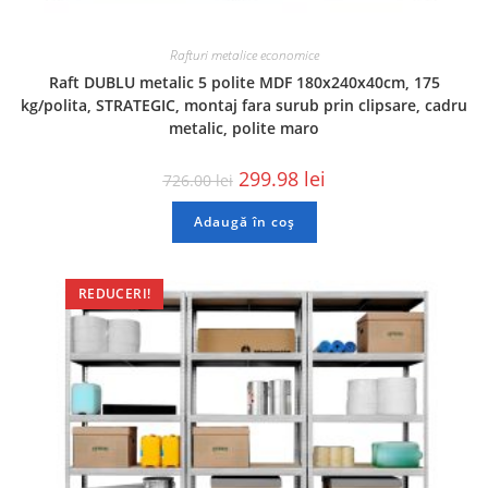
Rafturi metalice economice
Raft DUBLU metalic 5 polite MDF 180x240x40cm, 175
kg/polita, STRATEGIC, montaj fara surub prin clipsare, cadru
metalic, polite maro
299.98
lei
726.00
lei
Adaugă în coș
REDUCERI!