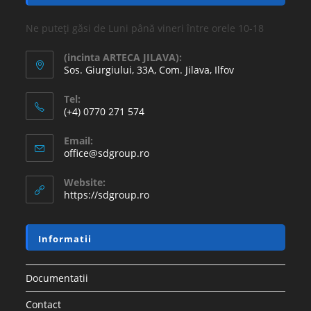
Ne puteți găsi de Luni până vineri între orele 10-18
(incinta ARTECA JILAVA):
Sos. Giurgiului, 33A, Com. Jilava, Ilfov
Tel:
(+4) 0770 271 574
Email:
office@sdgroup.ro
Website:
https://sdgroup.ro
Informatii
Documentatii
Contact