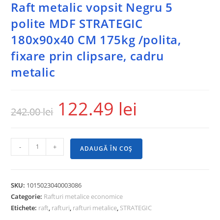
Raft metalic vopsit Negru 5
polite MDF STRATEGIC
180x90x40 CM 175kg /polita,
fixare prin clipsare, cadru
metalic
122.49
lei
242.00
lei
-
+
ADAUGĂ ÎN COȘ
SKU:
1015023040003086
Categorie:
Rafturi metalice economice
Etichete:
raft
,
rafturi
,
rafturi metalice
,
STRATEGIC