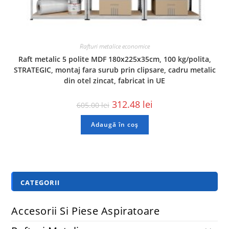
Rafturi metalice economice
Raft metalic 5 polite MDF 180x225x35cm, 100 kg/polita,
STRATEGIC, montaj fara surub prin clipsare, cadru metalic
din otel zincat, fabricat in UE
312.48
lei
605.00
lei
Adaugă în coș
CATEGORII
Accesorii Si Piese Aspiratoare