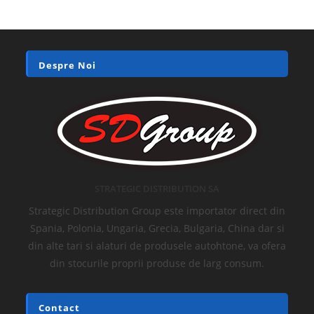
Despre Noi
STRATEGIC DISTRIBUTION SA
Strategic Distribution Group este importator direct din
Spania, Polonia, Ungaria, Grecia, Bulgaria, China dar si
din alte tari si alaturi de produsele autohtone, va ofera
din stocurile proprii produse de larg consum.
Contact