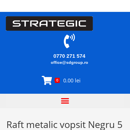
0770 271 574
office@sdgroup.ro
0.00
lei
0
Raft metalic vopsit Negru 5