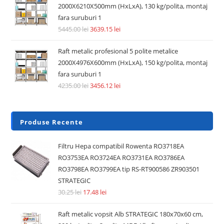
2000X6210X500mm (HxLxA), 130 kg/polita, montaj
fara suruburi 1
5445.00
lei
3639.15
lei
Raft metalic profesional 5 polite metalice
2000X4976X600mm (HxLxA), 150 kg/polita, montaj
fara suruburi 1
4235.00
lei
3456.12
lei
Produse Recente
Filtru Hepa compatibil Rowenta RO3718EA
RO3753EA RO3724EA RO3731EA RO3786EA
RO3798EA RO3799EA tip RS-RT900586 ZR903501
STRATEGIC
30.25
lei
17.48
lei
Raft metalic vopsit Alb STRATEGIC 180x70x60 cm,