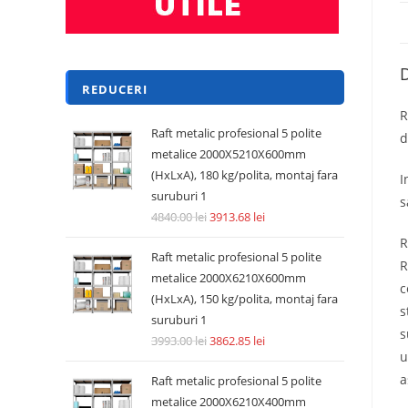
D
REDUCERI
R
Raft metalic profesional 5 polite
d
metalice 2000X5210X600mm
(HxLxA), 180 kg/polita, montaj fara
I
suruburi 1
s
4840.00
lei
3913.68
lei
R
Raft metalic profesional 5 polite
R
metalice 2000X6210X600mm
c
(HxLxA), 150 kg/polita, montaj fara
s
suruburi 1
s
3993.00
lei
3862.85
lei
u
a
Raft metalic profesional 5 polite
metalice 2000X6210X400mm