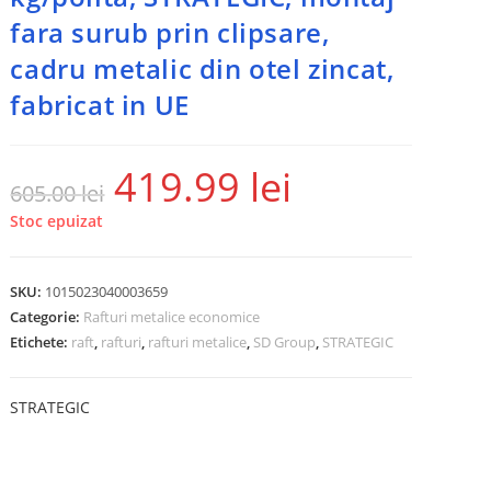
fara surub prin clipsare,
cadru metalic din otel zincat,
fabricat in UE
419.99
lei
605.00
lei
Stoc epuizat
SKU:
1015023040003659
Categorie:
Rafturi metalice economice
Etichete:
raft
,
rafturi
,
rafturi metalice
,
SD Group
,
STRATEGIC
STRATEGIC