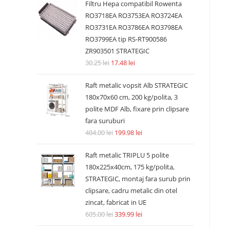
Filtru Hepa compatibil Rowenta
RO3718EA RO3753EA RO3724EA
RO3731EA RO3786EA RO3798EA
RO3799EA tip RS-RT900586
ZR903501 STRATEGIC
30.25
lei
17.48
lei
Raft metalic vopsit Alb STRATEGIC
180x70x60 cm, 200 kg/polita, 3
polite MDF Alb, fixare prin clipsare
fara suruburi
484.00
lei
199.98
lei
Raft metalic TRIPLU 5 polite
180x225x40cm, 175 kg/polita,
STRATEGIC, montaj fara surub prin
clipsare, cadru metalic din otel
zincat, fabricat in UE
605.00
lei
339.99
lei