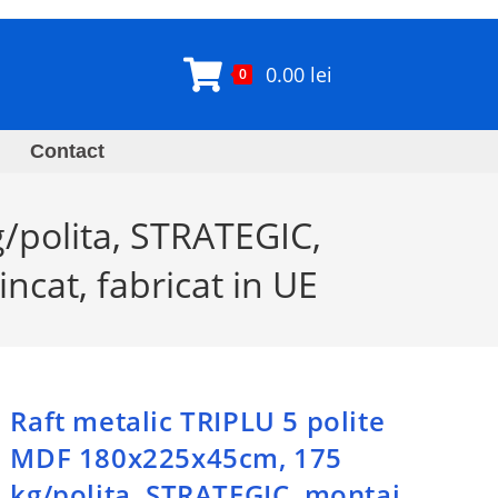
0.00
lei
0
Contact
/polita, STRATEGIC,
incat, fabricat in UE
Raft metalic TRIPLU 5 polite
MDF 180x225x45cm, 175
kg/polita, STRATEGIC, montaj