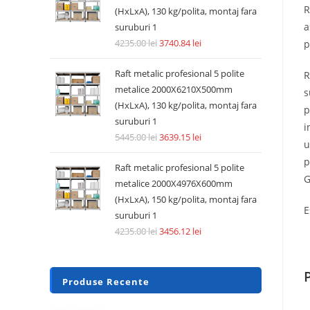
R
(HxLxA), 130 kg/polita, montaj fara
a
suruburi 1
4235.00
lei
3740.84
lei
p
Raft metalic profesional 5 polite
R
metalice 2000X6210X500mm
s
(HxLxA), 130 kg/polita, montaj fara
p
suruburi 1
i
5445.00
lei
3639.15
lei
u
p
Raft metalic profesional 5 polite
G
metalice 2000X4976X600mm
(HxLxA), 150 kg/polita, montaj fara
E
suruburi 1
4235.00
lei
3456.12
lei
Produse Recente