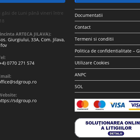
 găsi de Luni până vineri între
Documentatii
-18
Contact
(incinta ARTECA JILAVA):
Termeni si conditii
Sos. Giurgiului, 33A, Com. Jilava,
lfov
Politica de confidentialitate – 
el:
Utilizare Cookies
(+4) 0770 271 574
ANPC
Email:
office@sdgroup.ro
SOL
Website:
https://sdgroup.ro