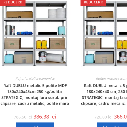
REDUCERI!
REDUCERI!
Rafturi metalice economice
Rafturi metalice eco
Raft DUBLU metalic 5 polite MDF
Raft DUBLU metalic 5 
180x240x45cm 250 kg/polita,
180x240x40 cm, 250 k
STRATEGIC, montaj fara surub prin
STRATEGIC, montaj fara
clipsare, cadru metalic, polite maro
clipsare, cadru metalic,
386.38
lei
366.
786.50
lei
726.00
lei