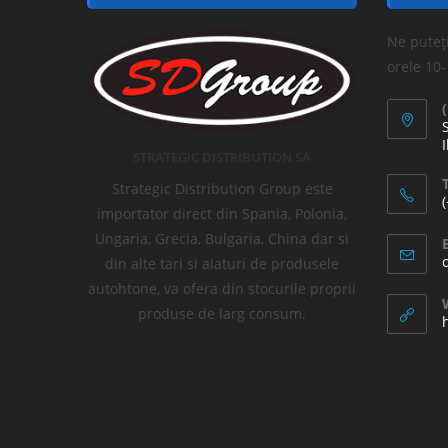
Ne puteți
orele 10
I
STRATEGIC DISTRIBUTION SA
T
Strategic Distribution Group este
importator direct din Spania, Polonia,
Ungaria, Grecia, Bulgaria, China dar si
din alte tari si alaturi de produsele
autohtone, va ofera din stocurile proprii
produse de larg consum.