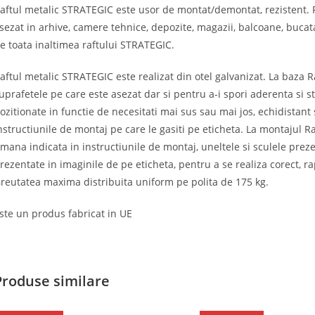
aftul metalic STRATEGIC este usor de montat/demontat, rezistent. Ra
sezat in arhive, camere tehnice, depozite, magazii, balcoane, bucata
e toata inaltimea raftului STRATEGIC.
aftul metalic STRATEGIC este realizat din otel galvanizat. La baza R
uprafetele pe care este asezat dar si pentru a-i spori aderenta si sta
ozitionate in functie de necesitati mai sus sau mai jos, echidistant
nstructiunile de montaj pe care le gasiti pe eticheta. La montajul R
mana indicata in instructiunile de montaj, uneltele si sculele preze
rezentate in imaginile de pe eticheta, pentru a se realiza corect, r
reutatea maxima distribuita uniform pe polita de 175 kg.
ste un produs fabricat in UE
Produse similare