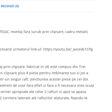
RECENZII (0)
EGIC, montaj fara surub prin clipsare, cadru metalic
ccesand urmatorul link-ul: https://youtu.be/_avcevb1CPg
 prin clipsare, fabricat in UE este compus din Trei
n clipsare plus 8 piese pentru imbinarea sus si jos a
ntr-un singur raft. Jonctiunea acestei piese pe cei doi
 extrem de usor fara efort si fara a fi necesara vreo scula
cornier apropiate ale celor 2 rafturi si apoi se apasa
 2 corniere laterale ale rafturilor alaturate, fixandu-le