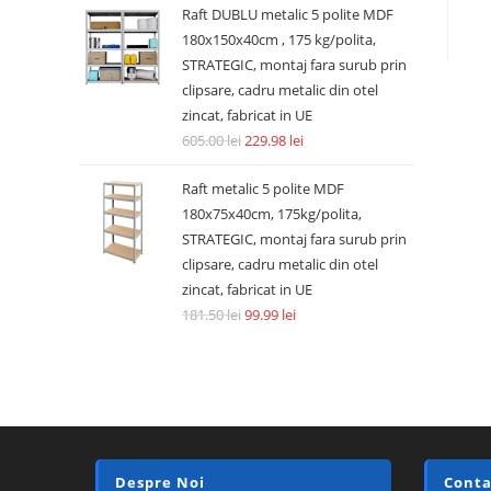
Raft DUBLU metalic 5 polite MDF
180x150x40cm , 175 kg/polita,
STRATEGIC, montaj fara surub prin
clipsare, cadru metalic din otel
zincat, fabricat in UE
605.00
lei
229.98
lei
Raft metalic 5 polite MDF
180x75x40cm, 175kg/polita,
STRATEGIC, montaj fara surub prin
clipsare, cadru metalic din otel
zincat, fabricat in UE
181.50
lei
99.99
lei
Despre Noi
Conta