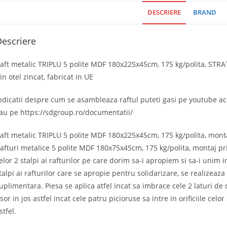
DESCRIERE
BRAND
escriere
aft metalic TRIPLU 5 polite MDF 180x225x45cm, 175 kg/polita, STRAT
in otel zincat, fabricat in UE
ndicatii despre cum se asambleaza raftul puteti gasi pe youtube a
au pe https://sdgroup.ro/documentatii/
aft metalic TRIPLU 5 polite MDF 180x225x45cm, 175 kg/polita, montaj
afturi metalice 5 polite MDF 180x75x45cm, 175 kg/polita, montaj pri
elor 2 stalpi ai rafturilor pe care dorim sa-i apropiem si sa-i unim i
talpi ai rafturilor care se apropie pentru solidarizare, se realizeaza
uplimentara. Piesa se aplica atfel incat sa imbrace cele 2 laturi de 
sor in jos astfel incat cele patru picioruse sa intre in orificiile celor
stfel.