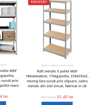
REDUCERI!
nomice
Rafturi metalice economice
polite MDF
Raft metalic 5 polite MDF
g/polita,
180x60x40cm, 175kg/polita, STRATEGIC,
 surub prin
montaj fara surub prin clipsare, cadru
 polite maro
metalic din otel zincat, fabricat in UE
04
lei
91.49
lei
181.50
lei