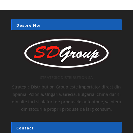
Despre Noi
STRATEGIC DISTRIBUTION SA
Strategic Distribution Group este importator direct din
Spania, Polonia, Ungaria, Grecia, Bulgaria, China dar si
din alte tari si alaturi de produsele autohtone, va ofera
din stocurile proprii produse de larg consum.
Contact