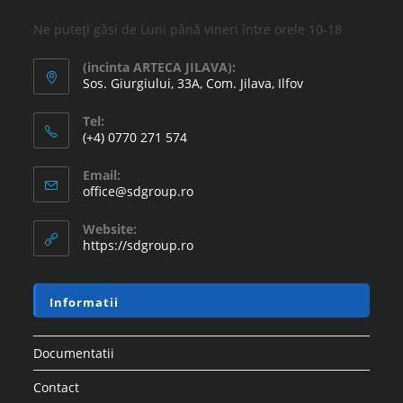
Ne puteți găsi de Luni până vineri între orele 10-18
(incinta ARTECA JILAVA):
Sos. Giurgiului, 33A, Com. Jilava, Ilfov
Tel:
(+4) 0770 271 574
Email:
office@sdgroup.ro
Website:
https://sdgroup.ro
Informatii
Documentatii
Contact