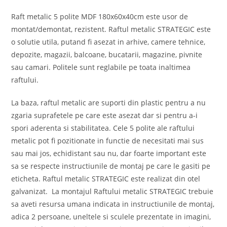
Raft metalic 5 polite MDF 180x60x40cm este usor de
montat/demontat, rezistent. Raftul metalic STRATEGIC este
o solutie utila, putand fi asezat in arhive, camere tehnice,
depozite, magazii, balcoane, bucatarii, magazine, pivnite
sau camari. Politele sunt reglabile pe toata inaltimea
raftului.
La baza, raftul metalic are suporti din plastic pentru a nu
zgaria suprafetele pe care este asezat dar si pentru a-i
spori aderenta si stabilitatea. Cele 5 polite ale raftului
metalic pot fi pozitionate in functie de necesitati mai sus
sau mai jos, echidistant sau nu, dar foarte important este
sa se respecte instructiunile de montaj pe care le gasiti pe
eticheta. Raftul metalic STRATEGIC este realizat din otel
galvanizat. La montajul Raftului metalic STRATEGIC trebuie
sa aveti resursa umana indicata in instructiunile de montaj,
adica 2 persoane, uneltele si sculele prezentate in imagini,