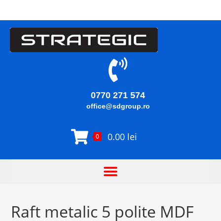
0770 271 574
office@sdgroup.ro
0.00
lei
0
Raft metalic 5 polite MDF