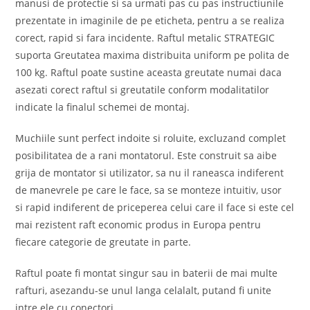
manusi de protectie si sa urmati pas cu pas instructiunile
prezentate in imaginile de pe eticheta, pentru a se realiza
corect, rapid si fara incidente. Raftul metalic STRATEGIC
suporta Greutatea maxima distribuita uniform pe polita de
100 kg. Raftul poate sustine aceasta greutate numai daca
asezati corect raftul si greutatile conform modalitatilor
indicate la finalul schemei de montaj.
Muchiile sunt perfect indoite si roluite, excluzand complet
posibilitatea de a rani montatorul. Este construit sa aibe
grija de montator si utilizator, sa nu il raneasca indiferent
de manevrele pe care le face, sa se monteze intuitiv, usor
si rapid indiferent de priceperea celui care il face si este cel
mai rezistent raft economic produs in Europa pentru
fiecare categorie de greutate in parte.
Raftul poate fi montat singur sau in baterii de mai multe
rafturi, asezandu-se unul langa celalalt, putand fi unite
intre ele cu conectori