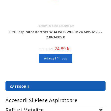
Accesorii si piese aspiratoare
Filtru aspirator Karcher WD4 WD5 WD6 MV4 MV5 MV6 –
2.863-005.0
24.89
lei
36.30
lei
Adaugă în coș
CATEGORII
Accesorii Si Piese Aspiratoare
Rafturi Metalice