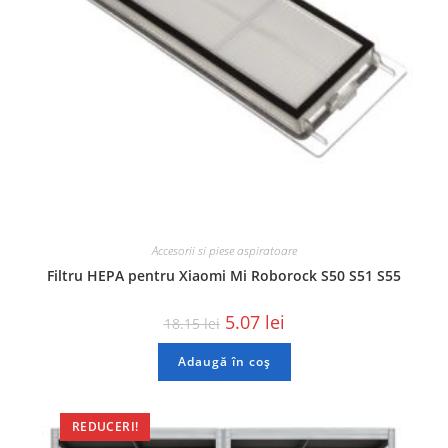
Accesorii si piese aspiratoare
Filtru HEPA pentru Xiaomi Mi Roborock S50 S51 S55
5.07
lei
18.15
lei
Adaugă în coș
REDUCERI!