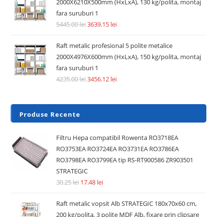
2000X6210X500mm (HxLxA), 130 kg/polita, montaj
fara suruburi 1
5445.00
lei
3639.15
lei
Raft metalic profesional 5 polite metalice
2000X4976X600mm (HxLxA), 150 kg/polita, montaj
fara suruburi 1
4235.00
lei
3456.12
lei
Produse Recente
Filtru Hepa compatibil Rowenta RO3718EA
RO3753EA RO3724EA RO3731EA RO3786EA
RO3798EA RO3799EA tip RS-RT900586 ZR903501
STRATEGIC
30.25
lei
17.48
lei
Raft metalic vopsit Alb STRATEGIC 180x70x60 cm,
200 kg/polita, 3 polite MDF Alb, fixare prin clipsare