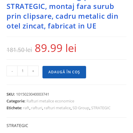
STRATEGIC, montaj fara surub
prin clipsare, cadru metalic din
otel zincat, fabricat in UE
89.99
lei
181.50
lei
-
+
ADAUGĂ ÎN COȘ
SKU:
1015023040003741
Categorie:
Rafturi metalice economice
Etichete:
raft
,
rafturi
,
rafturi metalice
,
SD Group
,
STRATEGIC
STRATEGIC