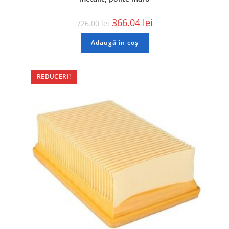
366.04
lei
726.00
lei
Adaugă în coș
REDUCERI!