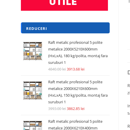
REDUCERI
Raft metalic profesional 5 polite
metalice 2000X5210X600mm
(HxLxA), 180 kg/polita, montaj fara
suruburi 1
4840.00
lei
3913.68
lei
D
Raft metalic profesional 5 polite
R
metalice 2000X6210X600mm
z
(HxLxA), 150 kg/polita, montaj fara
suruburi 1
I
3993.00
lei
3862.85
lei
s
Raft metalic profesional 5 polite
R
metalice 2000X6210X400mm