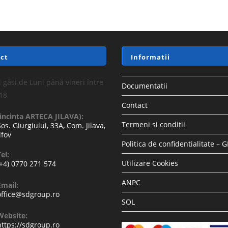
ct
Informatii
 găsi de Luni până vineri între
Documentatii
-18
Contact
(incinta ARTECA JILAVA):
Termeni si conditii
Sos. Giurgiului, 33A, Com. Jilava,
lfov
Politica de confidentialitate – 
el:
Utilizare Cookies
(+4) 0770 271 574
ANPC
Email:
office@sdgroup.ro
SOL
Website:
https://sdgroup.ro