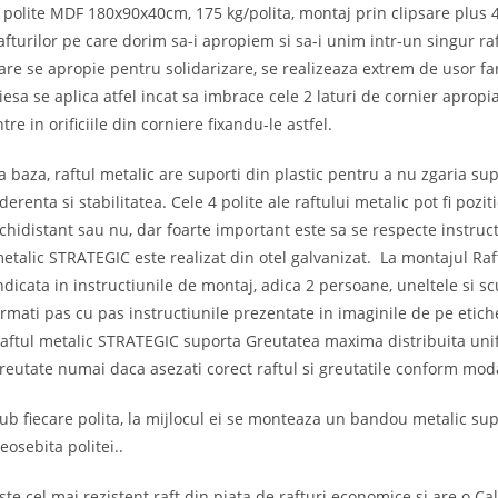
 polite MDF 180x90x40cm, 175 kg/polita, montaj prin clipsare plus 4 
afturilor pe care dorim sa-i apropiem si sa-i unim intr-un singur raft
are se apropie pentru solidarizare, se realizeaza extrem de usor far
iesa se aplica atfel incat sa imbrace cele 2 laturi de cornier apropia
ntre in orificiile din corniere fixandu-le astfel.
a baza, raftul metalic are suporti din plastic pentru a nu zgaria sup
derenta si stabilitatea. Cele 4 polite ale raftului metalic pot fi pozi
chidistant sau nu, dar foarte important este sa se respecte instruct
etalic STRATEGIC este realizat din otel galvanizat. La montajul Ra
ndicata in instructiunile de montaj, adica 2 persoane, uneltele si s
rmati pas cu pas instructiunile prezentate in imaginile de pe etichet
aftul metalic STRATEGIC suporta Greutatea maxima distribuita unif
reutate numai daca asezati corect raftul si greutatile conform modal
ub fiecare polita, la mijlocul ei se monteaza un bandou metalic supl
eosebita politei..
ste cel mai rezistent raft din piata de rafturi economice si are o C