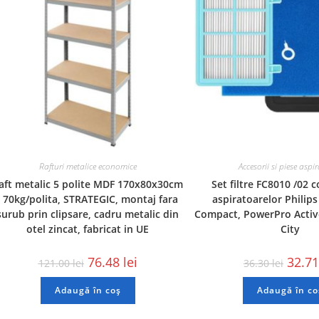
Rafturi metalice economice
Accesorii si piese aspi
aft metalic 5 polite MDF 170x80x30cm
Set filtre FC8010 /02 
, 70kg/polita, STRATEGIC, montaj fara
aspiratoarelor Philip
surub prin clipsare, cadru metalic din
Compact, PowerPro Activ
otel zincat, fabricat in UE
City
76.48
lei
32.7
121.00
lei
36.30
lei
Adaugă în coș
Adaugă în co