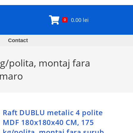
0.00
lei
0
Contact
/polita, montaj fara
e maro
Raft DUBLU metalic 4 polite
MDF 180x180x40 CM, 175
kg/polita, montaj fara surub