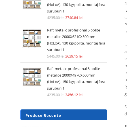
4
(HxLxA), 130 kg/polita, montaj fara
r
suruburi 1
c
4235.00
lei
3740.84
lei
P
Raft metalic profesional 5 polite
i
metalice 2000X6210X500mm
(HxLxA), 130 kg/polita, montaj fara
L
suruburi 1
a
5445.00
lei
3639.15
lei
e
m
Raft metalic profesional 5 polite
i
metalice 2000X4976X600mm
u
(HxLxA), 150 kg/polita, montaj fara
R
suruburi 1
g
4235.00
lei
3456.12
lei
S
d
Produse Recente
E