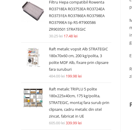
Filtru Hepa compatibil Rowenta
p
RO3718EA RO3753EA RO3724EA
RO3731EA RO3786EA RO3798EA
M
RO3799EA tip RS-RT900586
m
ZR903501 STRATEGIC
i
30.25
lei
17.48
lei
g
Raft metalic vopsit Alb STRATEGIC
E
180x70x60 cm, 200 kg/polita, 3
polite MDF Alb, fixare prin clipsare
R
fara suruburi
z
484.00
lei
199.98
lei
Raft metalic TRIPLU 5 polite
180x225x40cm, 175 kg/polita,
STRATEGIC, montaj fara surub prin
clipsare, cadru metalic din otel
zincat, fabricat in UE
605.00
lei
339.99
lei