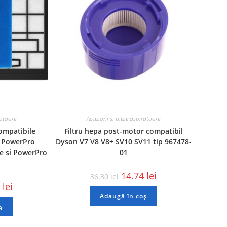
ratoare
Accesorii si piese aspiratoare
compatibile
Filtru hepa post-motor compatibil
s PowerPro
Dyson V7 V8 V8+ SV10 SV11 tip 967478-
e si PowerPro
01
14.74
lei
36.30
lei
1
lei
Adaugă în coș
ș