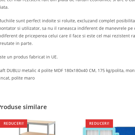
iata.
uchiile sunt perfect indoite si roluite, excluzand complet posibilita
ontator si utilizator, sa nu il raneasca indiferent de manevrele pe c
ndiferent de priceperea celui care il face si este cel mai rezistent 
reutate in parte.
ste un produs fabricat in UE.
aft DUBLU metalic 4 polite MDF 180x180x40 CM, 175 kg/polita, monta
incat, polite maro
Produse similare
REDUCERI!
REDUCERI!