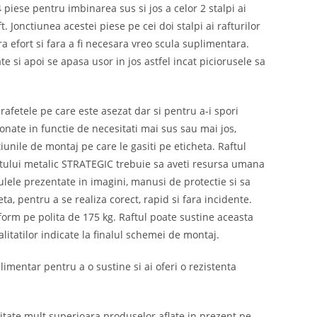
piese pentru imbinarea sus si jos a celor 2 stalpi ai
. Jonctiunea acestei piese pe cei doi stalpi ai rafturilor
a efort si fara a fi necesara vreo scula suplimentara.
te si apoi se apasa usor in jos astfel incat piciorusele sa
rafetele pe care este asezat dar si pentru a-i spori
tionate in functie de necesitati mai sus sau mai jos,
iunile de montaj pe care le gasiti pe eticheta. Raftul
ftului metalic STRATEGIC trebuie sa aveti resursa umana
culele prezentate in imagini, manusi de protectie si sa
a, pentru a se realiza corect, rapid si fara incidente.
orm pe polita de 175 kg. Raftul poate sustine aceasta
itatilor indicate la finalul schemei de montaj.
imentar pentru a o sustine si ai oferi o rezistenta
alitate mult superioara produselor aflate in prezent pe