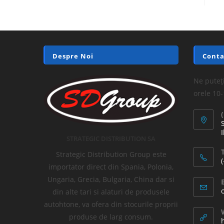
Despre Noi
Conta
Ne puteți
orele 10
I
STRATEGIC DISTRIBUTION SA
T
Strategic Distribution Group este
importator direct din Spania, Polonia,
Ungaria, Grecia, Bulgaria, China dar si
din alte tari si alaturi de produsele
autohtone, va ofera din stocurile proprii
produse de larg consum.