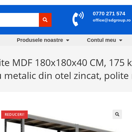
0770 271 574
office@sdgroup.ro
Produsele noastre
Contul meu
ite MDF 180x180x40 CM, 175 kg
 metalic din otel zincat, polit
REDUCERI!
🔍