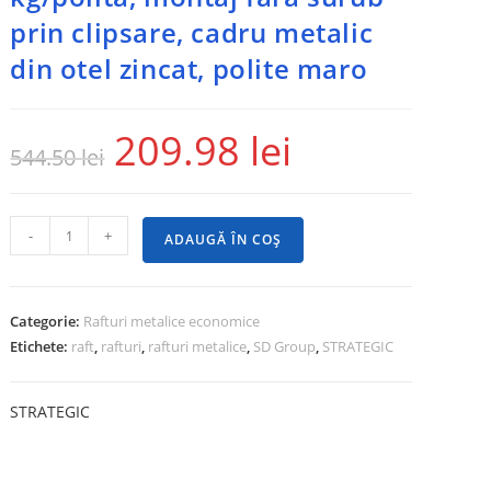
prin clipsare, cadru metalic
din otel zincat, polite maro
209.98
lei
544.50
lei
-
+
ADAUGĂ ÎN COȘ
Categorie:
Rafturi metalice economice
Etichete:
raft
,
rafturi
,
rafturi metalice
,
SD Group
,
STRATEGIC
STRATEGIC