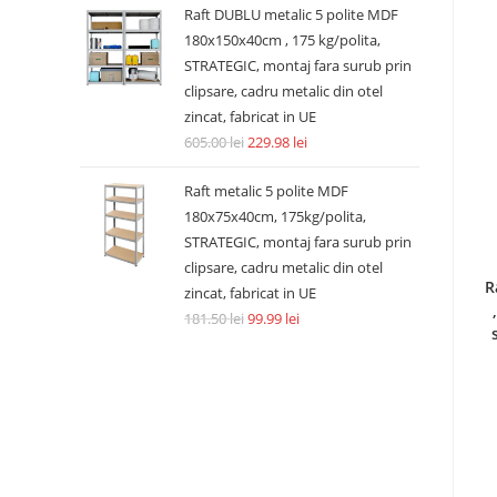
Raft DUBLU metalic 5 polite MDF
180x150x40cm , 175 kg/polita,
STRATEGIC, montaj fara surub prin
clipsare, cadru metalic din otel
zincat, fabricat in UE
605.00
lei
229.98
lei
Raft metalic 5 polite MDF
180x75x40cm, 175kg/polita,
STRATEGIC, montaj fara surub prin
clipsare, cadru metalic din otel
R
zincat, fabricat in UE
181.50
lei
99.99
lei