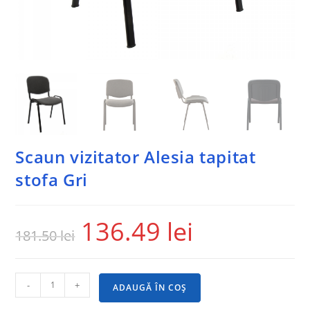
Scaun vizitator Alesia tapitat
stofa Gri
136.49
lei
181.50
lei
-
+
ADAUGĂ ÎN COȘ