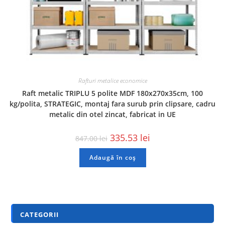
Rafturi metalice economice
Raft metalic TRIPLU 5 polite MDF 180x270x35cm, 100
kg/polita, STRATEGIC, montaj fara surub prin clipsare, cadru
metalic din otel zincat, fabricat in UE
335.53
lei
847.00
lei
Adaugă în coș
CATEGORII