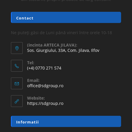
Contact
Ne puteți găsi de Luni până vineri între orele 10-18
(incinta ARTECA JILAVA):
Sos. Giurgiului, 33A, Com. Jilava, Ilfov
Tel:
(+4) 0770 271 574
Email:
office@sdgroup.ro
Website:
https://sdgroup.ro
Informatii