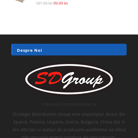
181.50
lei
99.99
lei
Despre Noi
STRATEGIC DISTRIBUTION SA
Strategic Distribution Group este importator direct din
Spania, Polonia, Ungaria, Grecia, Bulgaria, China dar si
din alte tari si alaturi de produsele autohtone, va ofera
din stocurile proprii produse de larg consum.