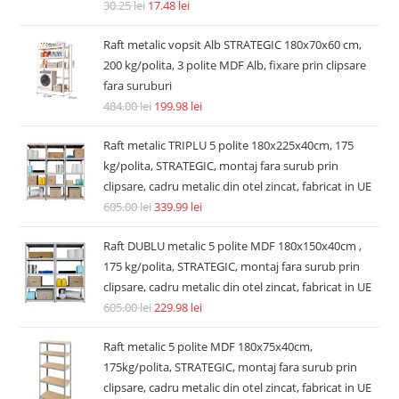
30.25
lei
17.48
lei
Raft metalic vopsit Alb STRATEGIC 180x70x60 cm,
200 kg/polita, 3 polite MDF Alb, fixare prin clipsare
fara suruburi
484.00
lei
199.98
lei
Raft metalic TRIPLU 5 polite 180x225x40cm, 175
kg/polita, STRATEGIC, montaj fara surub prin
clipsare, cadru metalic din otel zincat, fabricat in UE
605.00
lei
339.99
lei
Raft DUBLU metalic 5 polite MDF 180x150x40cm ,
175 kg/polita, STRATEGIC, montaj fara surub prin
clipsare, cadru metalic din otel zincat, fabricat in UE
605.00
lei
229.98
lei
Raft metalic 5 polite MDF 180x75x40cm,
175kg/polita, STRATEGIC, montaj fara surub prin
clipsare, cadru metalic din otel zincat, fabricat in UE