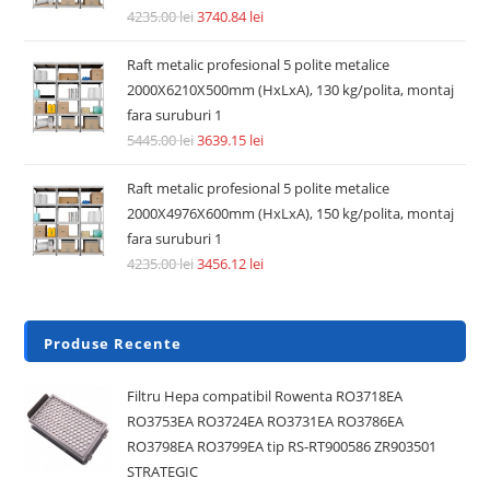
4235.00
lei
3740.84
lei
Raft metalic profesional 5 polite metalice
2000X6210X500mm (HxLxA), 130 kg/polita, montaj
fara suruburi 1
5445.00
lei
3639.15
lei
Raft metalic profesional 5 polite metalice
2000X4976X600mm (HxLxA), 150 kg/polita, montaj
fara suruburi 1
4235.00
lei
3456.12
lei
Produse Recente
Filtru Hepa compatibil Rowenta RO3718EA
RO3753EA RO3724EA RO3731EA RO3786EA
RO3798EA RO3799EA tip RS-RT900586 ZR903501
STRATEGIC