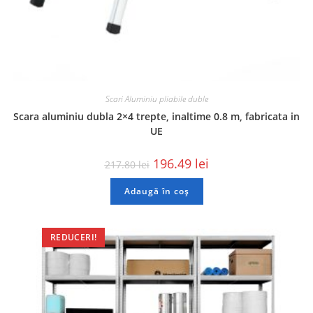
Scari Aluminiu pliabile duble
Scara aluminiu dubla 2×4 trepte, inaltime 0.8 m, fabricata in
UE
196.49
lei
217.80
lei
Adaugă în coș
REDUCERI!