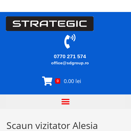
0770 271 574
office@sdgroup.ro
0.00
lei
0
Scaun vizitator Alesia