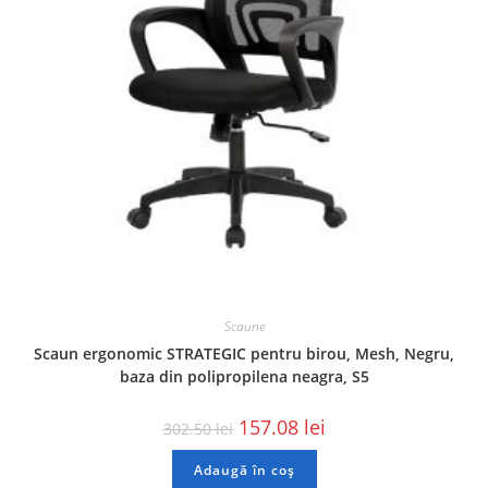
Scaune
Scaun ergonomic STRATEGIC pentru birou, Mesh, Negru,
baza din polipropilena neagra, S5
157.08
lei
302.50
lei
Adaugă în coș