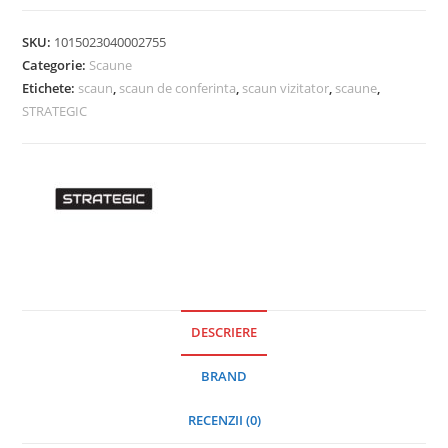
SKU:
1015023040002755
Categorie:
Scaune
Etichete:
scaun
,
scaun de conferinta
,
scaun vizitator
,
scaune
,
STRATEGIC
DESCRIERE
BRAND
RECENZII (0)