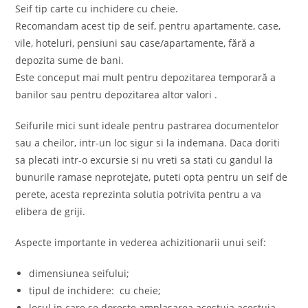
Seif tip carte cu inchidere cu cheie.
Recomandam acest tip de seif, pentru apartamente, case,
vile, hoteluri, pensiuni sau case/apartamente, fără a
depozita sume de bani.
Este conceput mai mult pentru depozitarea temporară a
banilor sau pentru depozitarea altor valori .
Seifurile mici sunt ideale pentru pastrarea documentelor
sau a cheilor, intr-un loc sigur si la indemana. Daca doriti
sa plecati intr-o excursie si nu vreti sa stati cu gandul la
bunurile ramase neprotejate, puteti opta pentru un seif de
perete, acesta reprezinta solutia potrivita pentru a va
elibera de griji.
Aspecte importante in vederea achizitionarii unui seif:
dimensiunea seifului;
tipul de inchidere: cu cheie;
locul in care se doreste amplasarea acestuia acestuia.