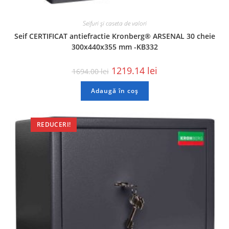
Seifuri și caseta de valori
Seif CERTIFICAT antiefractie Kronberg® ARSENAL 30 cheie
300x440x355 mm -KB332
1219.14
lei
1694.00
lei
Adaugă în coș
REDUCERI!