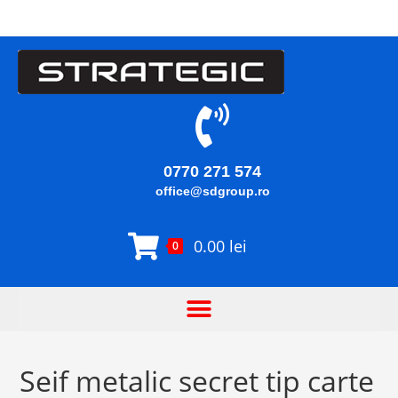
0770 271 574
office@sdgroup.ro
0.00
lei
0
Seif metalic secret tip carte