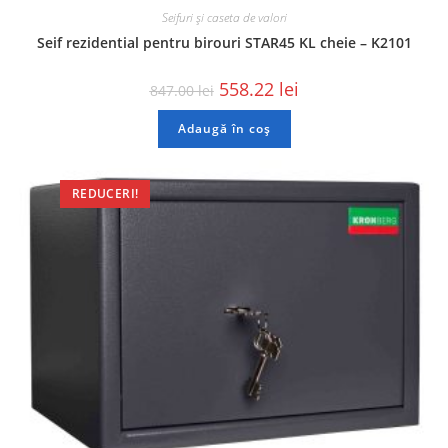
Seifuri și caseta de valori
Seif rezidential pentru birouri STAR45 KL cheie – K2101
558.22
lei
847.00
lei
Adaugă în coș
REDUCERI!