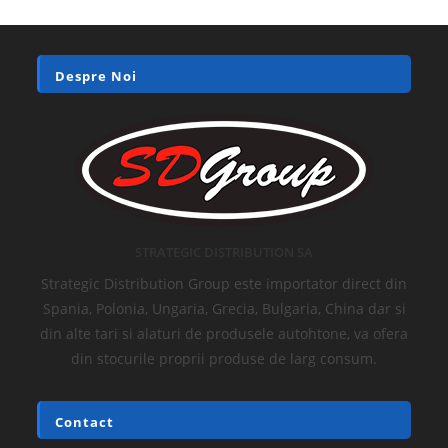
Despre Noi
STRATEGIC DISTRIBUTION SA
Strategic Distribution Group este importator direct din
Spania, Polonia, Ungaria, Grecia, Bulgaria, China dar si
din alte tari si alaturi de produsele autohtone, va ofera
din stocurile proprii produse de larg consum.
Contact