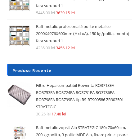
fara suruburi 1
5445.00
lei
3639.15
lei
Raft metalic profesional 5 polite metalice
2000X4976X600mm (HxLxA), 150 kg/polita, montaj
fara suruburi 1
4235.00
lei
3456.12
lei
Produse Recente
Filtru Hepa compatibil Rowenta RO3718EA
RO3753EA RO3724EA RO3731EA RO3786EA
RO3798EA RO3799EA tip RS-RT900586 ZR903501
STRATEGIC
30.25
lei
17.48
lei
Raft metalic vopsit Alb STRATEGIC 180x70x60 cm,
200 kg/polita, 3 polite MDF Alb, fixare prin clipsare