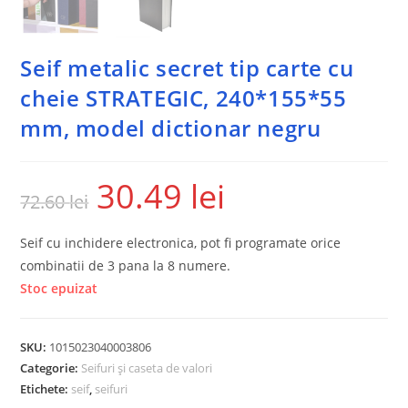
Seif metalic secret tip carte cu
cheie STRATEGIC, 240*155*55
mm, model dictionar negru
30.49
lei
72.60
lei
Seif cu inchidere electronica, pot fi programate orice
combinatii de 3 pana la 8 numere.
Stoc epuizat
SKU:
1015023040003806
Categorie:
Seifuri și caseta de valori
Etichete:
seif
,
seifuri