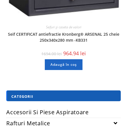
Seifuri și caseta de valori
Seif CERTIFICAT antiefractie Kronberg® ARSENAL 25 cheie
250x340x280 mm -KB331
964.94
lei
1694.00
lei
Adaugă în coș
CATEGORII
Accesorii Si Piese Aspiratoare
Rafturi Metalice