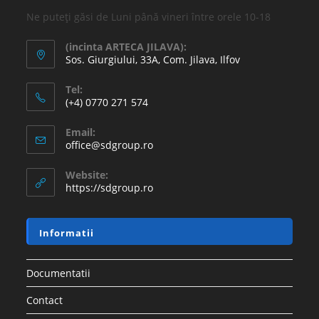
Ne puteți găsi de Luni până vineri între orele 10-18
(incinta ARTECA JILAVA):
Sos. Giurgiului, 33A, Com. Jilava, Ilfov
Tel:
(+4) 0770 271 574
Email:
office@sdgroup.ro
Website:
https://sdgroup.ro
Informatii
Documentatii
Contact