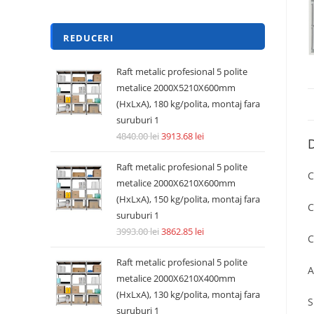
REDUCERI
Raft metalic profesional 5 polite
metalice 2000X5210X600mm
(HxLxA), 180 kg/polita, montaj fara
suruburi 1
4840.00
lei
3913.68
lei
D
Raft metalic profesional 5 polite
C
metalice 2000X6210X600mm
(HxLxA), 150 kg/polita, montaj fara
C
suruburi 1
3993.00
lei
3862.85
lei
C
Raft metalic profesional 5 polite
A
metalice 2000X6210X400mm
(HxLxA), 130 kg/polita, montaj fara
S
suruburi 1