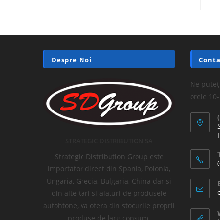
Despre Noi
Conta
Ne puteți
orele 10
I
STRATEGIC DISTRIBUTION SA
T
Strategic Distribution Group este
importator direct din Spania, Polonia,
Ungaria, Grecia, Bulgaria, China dar si
din alte tari si alaturi de produsele
autohtone, va ofera din stocurile proprii
produse de larg consum.