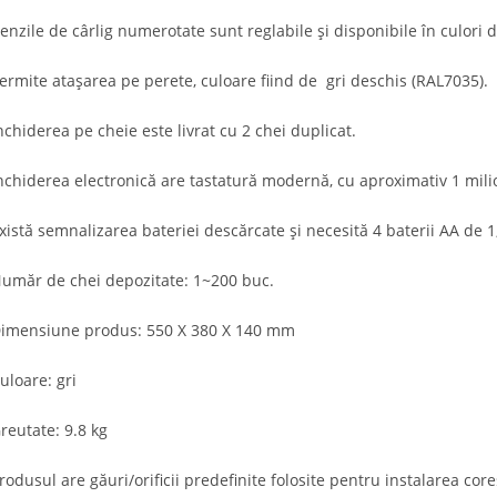
enzile de cârlig numerotate sunt reglabile și disponibile în culori di
ermite atașarea pe perete, culoare fiind de gri deschis (RAL7035).
nchiderea pe cheie este livrat cu 2 chei duplicat.
nchiderea electronică are tastatură modernă, cu aproximativ 1 milio
xistă semnalizarea bateriei descărcate și necesită 4 baterii AA de 1
umăr de chei depozitate: 1~200 buc.
imensiune produs: 550 X 380 X 140 mm
uloare: gri
reutate: 9.8 kg
rodusul are găuri/orificii predefinite folosite pentru instalarea co