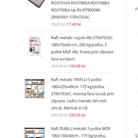
RO3731EA RO3786EA RO3798EA
P
RO3799EA tip RS-RT900586
ZR903501 STRATEGIC
30.25
lei
17.48
lei
Raft metalic vopsit Alb STRATEGIC
180x70x60 cm, 200 kg/polita, 3
polite MDF Alb, fixare prin clipsare
fara suruburi
484.00
lei
199.98
lei
Raft metalic TRIPLU 5 polite
180x225x40cm, 175 kg/polita,
STRATEGIC, montaj fara surub prin
clipsare, cadru metalic din otel
zincat, fabricat in UE
605.00
lei
339.99
lei
Raft DUBLU metalic 5 polite MDF
180x150x40cm , 175 kg/polita,
S