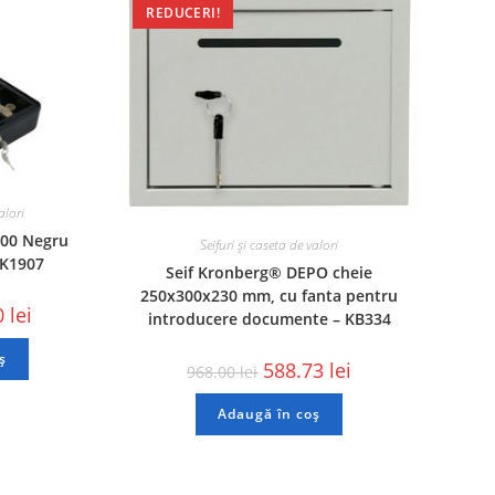
REDUCERI!
alori
300 Negru
Seifuri și caseta de valori
K1907
Seif Kronberg® DEPO cheie
250x300x230 mm, cu fanta pentru
0
lei
introducere documente – KB334
ș
588.73
lei
968.00
lei
Adaugă în coș