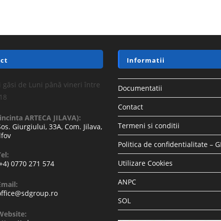
ct
Informatii
 găsi de Luni până vineri între
Documentatii
-18
Contact
(incinta ARTECA JILAVA):
Termeni si conditii
Sos. Giurgiului, 33A, Com. Jilava,
lfov
Politica de confidentialitate – 
el:
Utilizare Cookies
(+4) 0770 271 574
ANPC
Email:
office@sdgroup.ro
SOL
Website: