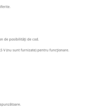
ferite.
n de posibilități de cod.
,5 V (nu sunt furnizate) pentru funcționare.
respunzătoare.