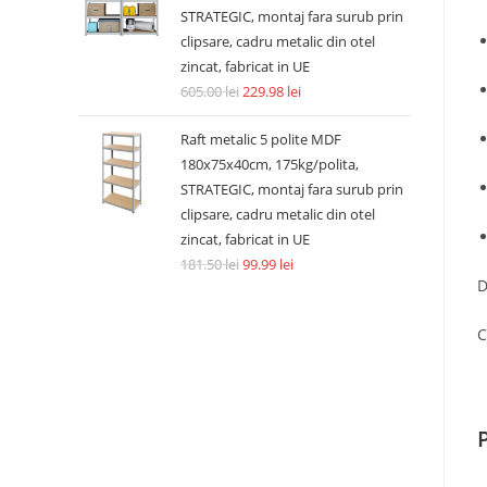
STRATEGIC, montaj fara surub prin
clipsare, cadru metalic din otel
zincat, fabricat in UE
605.00
lei
229.98
lei
Raft metalic 5 polite MDF
180x75x40cm, 175kg/polita,
STRATEGIC, montaj fara surub prin
clipsare, cadru metalic din otel
zincat, fabricat in UE
181.50
lei
99.99
lei
D
C