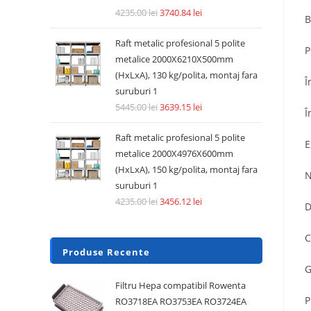
4235.00
lei
3740.84
lei
B
Raft metalic profesional 5 polite
P
metalice 2000X6210X500mm
(HxLxA), 130 kg/polita, montaj fara
Î
suruburi 1
5445.00
lei
3639.15
lei
Î
Raft metalic profesional 5 polite
E
metalice 2000X4976X600mm
(HxLxA), 150 kg/polita, montaj fara
N
suruburi 1
4235.00
lei
3456.12
lei
D
C
Produse Recente
G
Filtru Hepa compatibil Rowenta
P
RO3718EA RO3753EA RO3724EA