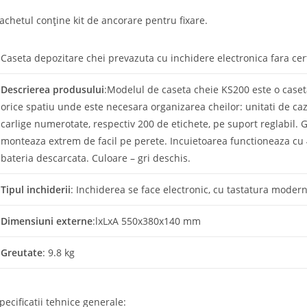
achetul conține kit de ancorare pentru fixare.
Caseta depozitare chei prevazuta cu inchidere electronica fara cert
Descrierea produsului
:Modelul de caseta cheie KS200 este o caseta 
orice spatiu unde este necesara organizarea cheilor: unitati de caza
carlige numerotate, respectiv 200 de etichete, pe suport reglabil. Gr
monteaza extrem de facil pe perete. Incuietoarea functioneaza cu 4 
bateria descarcata. Culoare – gri deschis.
Tipul inchiderii
: Inchiderea se face electronic, cu tastatura moderna
Dimensiuni externe
:lxLxA 550x380x140 mm
Greutate
: 9.8 kg
pecificatii tehnice generale: