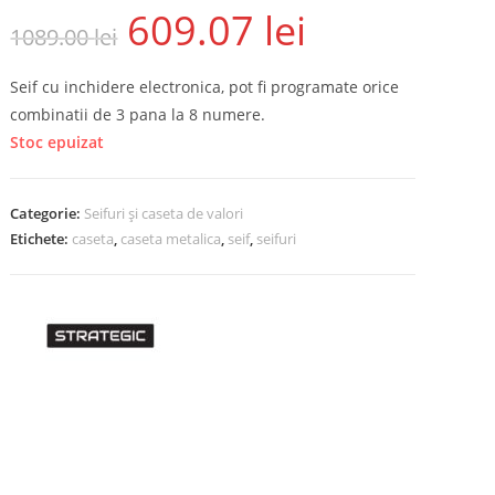
609.07
lei
1089.00
lei
Seif cu inchidere electronica, pot fi programate orice
combinatii de 3 pana la 8 numere.
Stoc epuizat
Categorie:
Seifuri și caseta de valori
Etichete:
caseta
,
caseta metalica
,
seif
,
seifuri