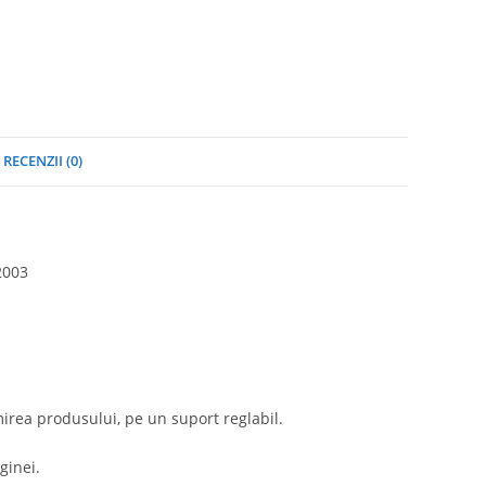
RECENZII (0)
2003
rea produsului, pe un suport reglabil.
ginei.