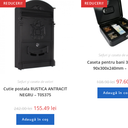
REDUCERI!
REDUCERI!
Seifuri și caseta de v
Caseta pentru bani 
90x300x240mm – 
97.6
108.90
lei
Seifuri și caseta de valori
Cutie postala RUSTICA ANTRACIT
Adaugă în co
NEGRU – T05375
155.49
lei
242.00
lei
Adaugă în coș