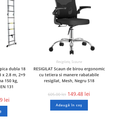
Resigilate
,
Scaune
pica dubla 18
RESIGILAT Scaun de birou ergonomic
8 x 2.8 m, 2×9
cu tetiera si manere rabatabile
ma 150 kg,
resigilat, Mesh, Negru S18
 EN 131
149.48
lei
605.00
lei
49
lei
Adaugă în coș
ș