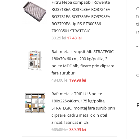
Filtru Hepa compatibil Rowenta
C
RO3718EA RO3753EA RO3724EA
t
RO3731EA RO3786EA RO3798EA
RO3799EA tip RS-RT900586
t
ZR903501 STRATEGIC
m
30.25
lei
17.48
lei
–
Raft metalic vopsit Alb STRATEGIC
–
180x70x60 cm, 200 kg/polita, 3
–
polite MDF Alb, fixare prin clipsare
fara suruburi
C
484.00
lei
199.98
lei
Raft metalic TRIPLU 5 polite
180x225x40cm, 175 kg/polita,
STRATEGIC, montaj fara surub prin
clipsare, cadru metalic din otel
zincat, fabricat in UE
605.00
lei
339.99
lei