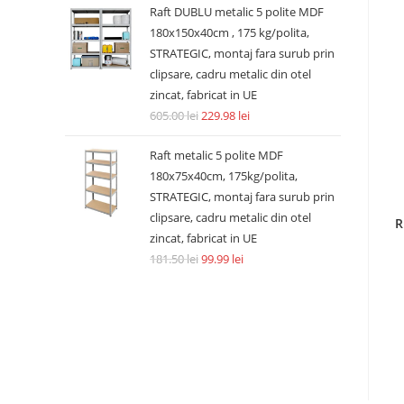
Raft DUBLU metalic 5 polite MDF
180x150x40cm , 175 kg/polita,
STRATEGIC, montaj fara surub prin
clipsare, cadru metalic din otel
zincat, fabricat in UE
605.00
lei
229.98
lei
Raft metalic 5 polite MDF
180x75x40cm, 175kg/polita,
STRATEGIC, montaj fara surub prin
clipsare, cadru metalic din otel
R
zincat, fabricat in UE
181.50
lei
99.99
lei