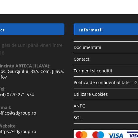
ct
Informatii
 găsi de Luni până vineri între
Documentatii
-18
Contact
(incinta ARTECA JILAVA):
Termeni si conditii
Sos. Giurgiului, 33A, Com. Jilava,
lfov
Politica de confidentialitate – 
el:
Utilizare Cookies
(+4) 0770 271 574
ANPC
Email:
office@sdgroup.ro
SOL
Website:
https://sdgroup.ro