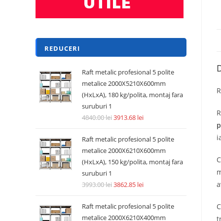
REDUCERI
D
Raft metalic profesional 5 polite
metalice 2000X5210X600mm
R
(HxLxA), 180 kg/polita, montaj fara
suruburi 1
R
4840.00
lei
3913.68
lei
p
i
Raft metalic profesional 5 polite
metalice 2000X6210X600mm
C
(HxLxA), 150 kg/polita, montaj fara
m
suruburi 1
a
3993.00
lei
3862.85
lei
Raft metalic profesional 5 polite
C
metalice 2000X6210X400mm
t