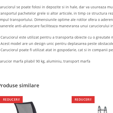
aruciorul se poate folosi in depozite si in hale, dar va usureaza m
ransportul pachetelor grele si altor articole, in timp ce structura re
impul transportului. Dimensiunile optime ale rotilor ofera o aderen
anerele anti-alunecare faciliteaza manevrarea unui caruciorului i
 Caruciorul este utilizat pentru a transporta obiecte cu o greutate
 Acest model are un design unic pentru deplasarea peste obstacole,
 Caruciorul poate fi utilizat atat in gospodarie, cat si in companii 
arucior marfa pliabil 90 kg, aluminiu, transport marfa
Produse similare
REDUCERI!
REDUCERI!