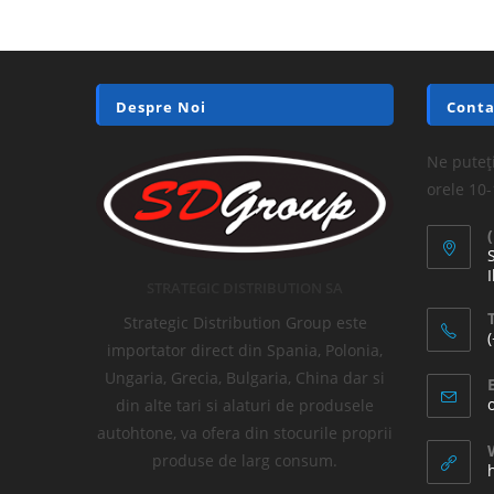
Despre Noi
Conta
Ne puteți
orele 10
I
STRATEGIC DISTRIBUTION SA
T
Strategic Distribution Group este
importator direct din Spania, Polonia,
Ungaria, Grecia, Bulgaria, China dar si
din alte tari si alaturi de produsele
autohtone, va ofera din stocurile proprii
produse de larg consum.