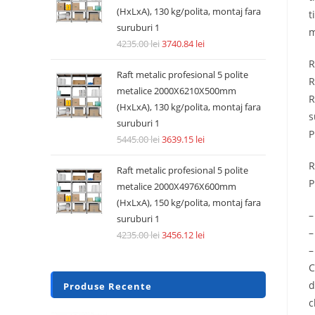
(HxLxA), 130 kg/polita, montaj fara
t
suruburi 1
m
4235.00
lei
3740.84
lei
R
Raft metalic profesional 5 polite
R
metalice 2000X6210X500mm
R
(HxLxA), 130 kg/polita, montaj fara
s
suruburi 1
P
5445.00
lei
3639.15
lei
R
Raft metalic profesional 5 polite
P
metalice 2000X4976X600mm
(HxLxA), 150 kg/polita, montaj fara
–
suruburi 1
–
4235.00
lei
3456.12
lei
–
C
d
Produse Recente
c