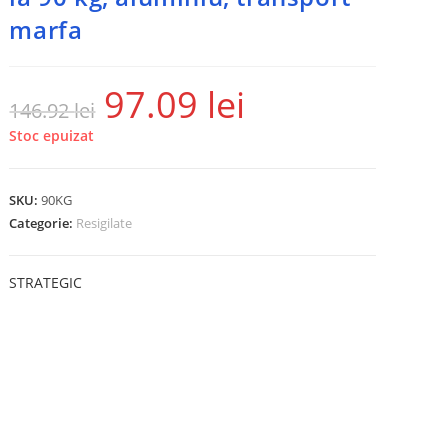
marfa
97.09
lei
146.92
lei
Stoc epuizat
SKU:
90KG
Categorie:
Resigilate
STRATEGIC