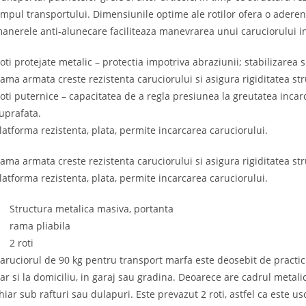
impul transportului. Dimensiunile optime ale rotilor ofera o aderen
anerele anti-alunecare faciliteaza manevrarea unui caruciorului i
oti protejate metalic – protectia impotriva abraziunii; stabilizarea
ama armata creste rezistenta caruciorului si asigura rigiditatea str
oti puternice – capacitatea de a regla presiunea la greutatea incarc
uprafata.
latforma rezistenta, plata, permite incarcarea caruciorului.
ama armata creste rezistenta caruciorului si asigura rigiditatea str
latforma rezistenta, plata, permite incarcarea caruciorului.
 Structura metalica masiva, portanta
 rama pliabila
 2 roti
aruciorul de 90 kg pentru transport marfa este deosebit de practic 
ar si la domiciliu, in garaj sau gradina. Deoarece are cadrul metali
hiar sub rafturi sau dulapuri. Este prevazut 2 roti, astfel ca este u