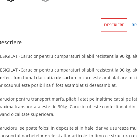
DESCRIERE
BR
escriere
ESIGILAT -Carucior pentru cumparaturi pliabil rezistent la 90 kg, a
ESIGILAT -Carucior pentru cumparaturi pliabil rezistent la 90 kg, 
erfect functional
dar
cutia de carton
in care este ambalat are mici
ar scaunul este posibil sa fi fost asamblat si dezasamblat.
arucior pentru transport marfa, pliabil atat pe inaltime cat si pe lat
axima transportata este de 90kg. Caruciorul este confectionat din a
vand o calitate superioara.
aruciorul se poate folosi in depozite si in hale, dar va usureaza m
ransportul pachetelor grele si altor articole, in timp ce structura re