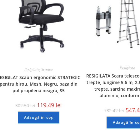
Resigilate
Resigilate
,
Scaune
RESIGILATA Scara telesco
ESIGILAT Scaun ergonomic STRATEGIC
trepte, lungime 5.6 m, 2.
pentru birou, Mesh, Negru, baza din
trepte, sarcina maxi
polipropilena neagra, S5
aluminiu, conform
119.49
lei
302.50
lei
547.
782.42
lei
Adaugă în coș
Adaugă în co