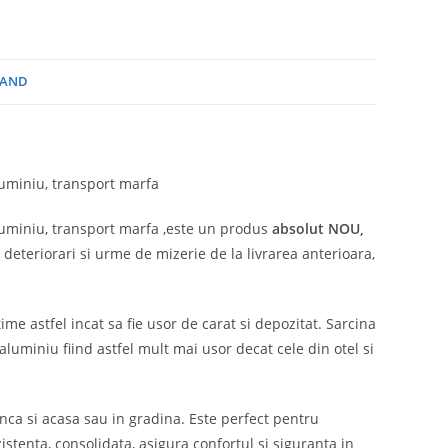
AND
luminiu, transport marfa
aluminiu, transport marfa ,este un produs
absolut
NOU,
 deteriorari si urme de mizerie de la livrarea anterioara,
ime astfel incat sa fie usor de carat si depozitat. Sarcina
luminiu fiind astfel mult mai usor decat cele din otel si
unca si acasa sau in gradina. Este perfect pentru
zistenta, consolidata, asigura confortul si siguranta in