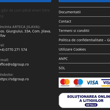
 găsi de Luni până vineri între
Documentatii
-18
Contact
(incinta ARTECA JILAVA):
Termeni si conditii
Sos. Giurgiului, 33A, Com. Jilava,
lfov
Politica de confidentialitate – 
el:
Utilizare Cookies
(+4) 0770 271 574
ANPC
Email:
office@sdgroup.ro
SOL
Website:
https://sdgroup.ro