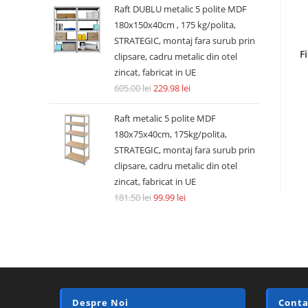
Raft DUBLU metalic 5 polite MDF
180x150x40cm , 175 kg/polita,
STRATEGIC, montaj fara surub prin
F
clipsare, cadru metalic din otel
zincat, fabricat in UE
605.00
lei
229.98
lei
Raft metalic 5 polite MDF
180x75x40cm, 175kg/polita,
STRATEGIC, montaj fara surub prin
clipsare, cadru metalic din otel
zincat, fabricat in UE
181.50
lei
99.99
lei
Despre Noi
Conta