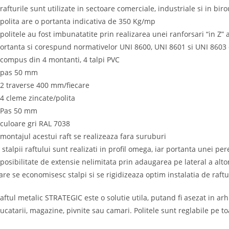
 rafturile sunt utilizate in sectoare comerciale, industriale si in biro
 polita are o portanta indicativa de 350 Kg/mp
 politele au fost imbunatatite prin realizarea unei ranforsari “in Z”
ortanta si corespund normativelor UNI 8600, UNI 8601 si UNI 8603 
 compus din 4 montanti, 4 talpi PVC
 pas 50 mm
 2 traverse 400 mm/fiecare
 4 cleme zincate/polita
 Pas 50 mm
 culoare gri RAL 7038
 montajul acestui raft se realizeaza fara suruburi
 stalpii raftului sunt realizati in profil omega, iar portanta unei pe
 posibilitate de extensie nelimitata prin adaugarea pe lateral a alto
are se economisesc stalpi si se rigidizeaza optim instalatia de raftu
aftul metalic STRATEGIC este o solutie utila, putand fi asezat in ar
ucatarii, magazine, pivnite sau camari. Politele sunt reglabile pe to