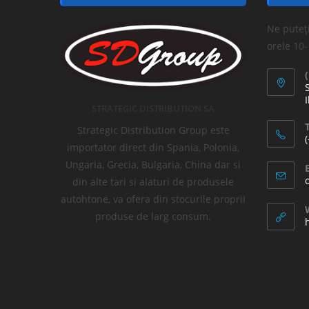
Ne puteți
orele 10
I
STRATEGIC DISTRIBUTION SA
T
Strategic Distribution Group este
importator direct din Spania, Polonia,
Ungaria, Grecia, Bulgaria, China dar si
din alte tari si alaturi de produsele
autohtone, va ofera din stocurile proprii
produse de larg consum.