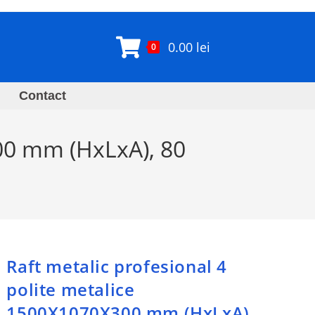
0.00
lei
0
Contact
300 mm (HxLxA), 80
Raft metalic profesional 4
polite metalice
1500X1070X300 mm (HxLxA),