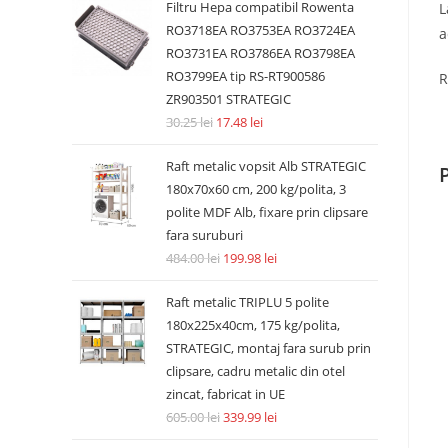
Filtru Hepa compatibil Rowenta
L
RO3718EA RO3753EA RO3724EA
a
RO3731EA RO3786EA RO3798EA
RO3799EA tip RS-RT900586
R
ZR903501 STRATEGIC
30.25
lei
17.48
lei
Raft metalic vopsit Alb STRATEGIC
180x70x60 cm, 200 kg/polita, 3
polite MDF Alb, fixare prin clipsare
fara suruburi
484.00
lei
199.98
lei
Raft metalic TRIPLU 5 polite
180x225x40cm, 175 kg/polita,
STRATEGIC, montaj fara surub prin
clipsare, cadru metalic din otel
zincat, fabricat in UE
605.00
lei
339.99
lei