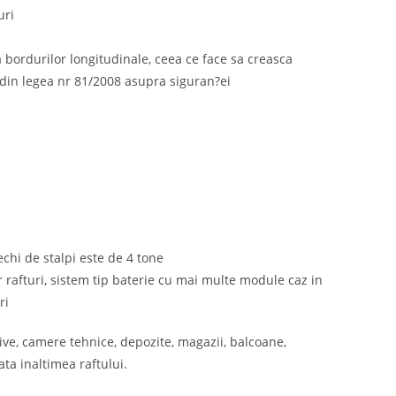
uri
 a bordurilor longitudinale, ceea ce face sa creasca
din legea nr 81/2008 asupra siguran?ei
rechi de stalpi este de 4 tone
r rafturi, sistem tip baterie cu mai multe module caz in
ri
hive, camere tehnice, depozite, magazii, balcoane,
ata inaltimea raftului.