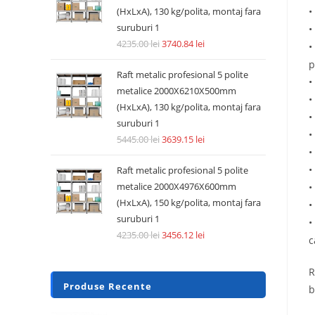
•
(HxLxA), 130 kg/polita, montaj fara
suruburi 1
•
4235.00
lei
3740.84
lei
•
p
Raft metalic profesional 5 polite
•
metalice 2000X6210X500mm
•
(HxLxA), 130 kg/polita, montaj fara
•
suruburi 1
•
5445.00
lei
3639.15
lei
•
•
Raft metalic profesional 5 polite
metalice 2000X4976X600mm
•
(HxLxA), 150 kg/polita, montaj fara
•
suruburi 1
•
4235.00
lei
3456.12
lei
c
R
Produse Recente
b