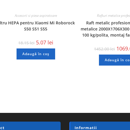
Accesorii si piese aspiratoare
Rafturi metalice profe
iltru HEPA pentru Xiaomi Mi Roborock
Raft metalic profesion
S50 S51 S55
metalice 2000X1706X300
100 kg/polita, montaj fa
5.07
lei
18.15
lei
1069
1452.00
lei
Adaugă în coș
Adaugă în co
ct
Informatii