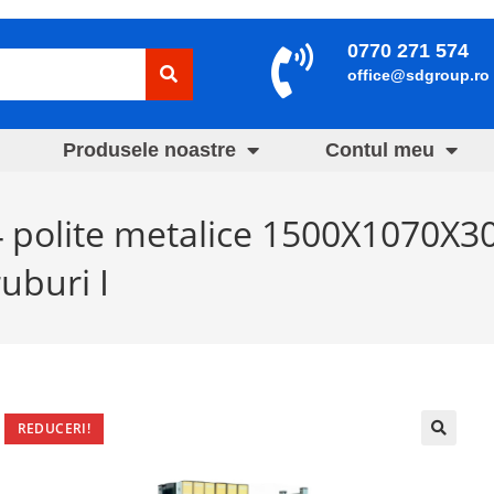
0770 271 574
office@sdgroup.ro
Produsele noastre
Contul meu
 4 polite metalice 1500X1070X
uburi I
REDUCERI!
🔍