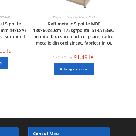
sionale
Rafturi metalice economice
al 5 polite
Raft metalic 5 polite MDF
 mm (HxLxA),
180x60x40cm, 175kg/polita, STRATEGIC,
ra suruburi I
montaj fara surub prin clipsare, cadru
metalic din otel zincat, fabricat in UE
.00
lei
91.49
lei
181.50
lei
ș
Adaugă în coș
Contul Meu