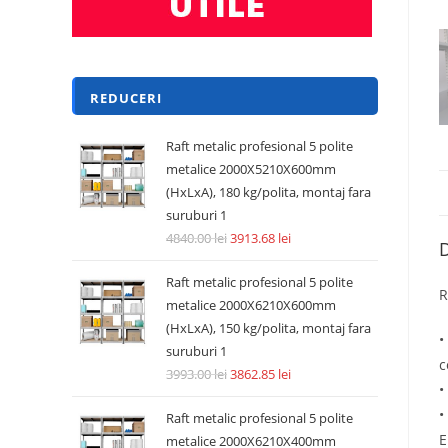
REDUCERI
Raft metalic profesional 5 polite
metalice 2000X5210X600mm
(HxLxA), 180 kg/polita, montaj fara
suruburi 1
4840.00
lei
3913.68
lei
D
Raft metalic profesional 5 polite
R
metalice 2000X6210X600mm
(HxLxA), 150 kg/polita, montaj fara
•
suruburi 1
c
3993.00
lei
3862.85
lei
•
•
Raft metalic profesional 5 polite
E
metalice 2000X6210X400mm