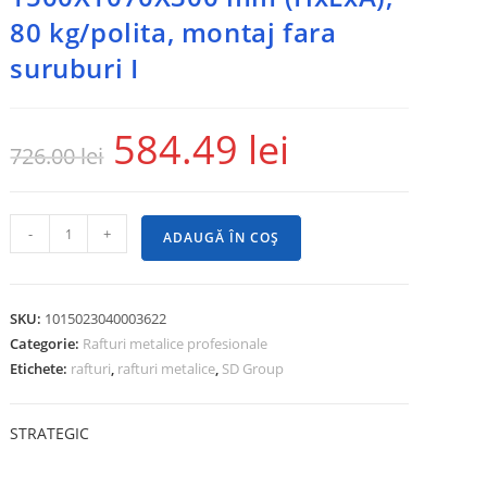
80 kg/polita, montaj fara
suruburi I
584.49
lei
726.00
lei
-
+
ADAUGĂ ÎN COȘ
SKU:
1015023040003622
Categorie:
Rafturi metalice profesionale
Etichete:
rafturi
,
rafturi metalice
,
SD Group
STRATEGIC