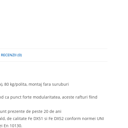
RECENZII (0)
, 80 kg/polita, montaj fara suruburi
nd ca punct forte modularitatea, aceste rafturi fiind
sunt prezente de peste 20 de ani
 cald, de calitate Fe DX51 si Fe DX52 conform normei UNI
ei En 10130.