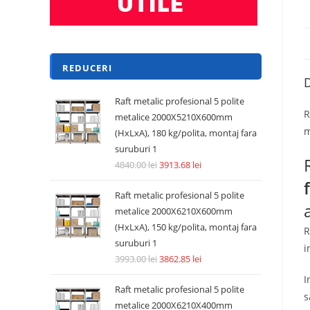
REDUCERI
D
Raft metalic profesional 5 polite
R
metalice 2000X5210X600mm
m
(HxLxA), 180 kg/polita, montaj fara
suruburi 1
4840.00
lei
3913.68
lei
Raft metalic profesional 5 polite
metalice 2000X6210X600mm
(HxLxA), 150 kg/polita, montaj fara
R
suruburi 1
i
3993.00
lei
3862.85
lei
I
Raft metalic profesional 5 polite
s
metalice 2000X6210X400mm