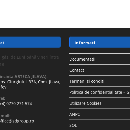
ct
Informatii
 găsi de Luni până vineri între
Documentatii
-18
Contact
(incinta ARTECA JILAVA):
Termeni si conditii
Sos. Giurgiului, 33A, Com. Jilava,
lfov
Politica de confidentialitate – 
el:
Utilizare Cookies
(+4) 0770 271 574
ANPC
Email:
office@sdgroup.ro
SOL