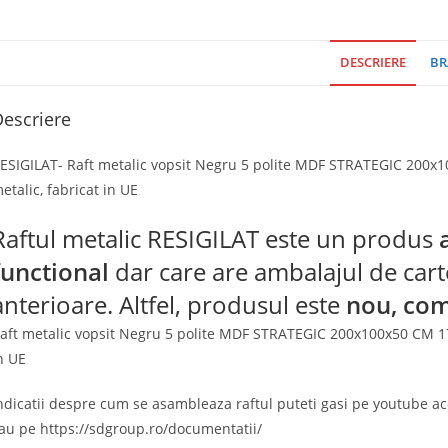
DESCRIERE
BR
escriere
ESIGILAT- Raft metalic vopsit Negru 5 polite MDF STRATEGIC 200x100
etalic, fabricat in UE
Raftul metalic RESIGILAT este un produs
functional
dar care are ambalajul de carto
anterioare. Altfel, produsul este
nou, com
aft metalic vopsit Negru 5 polite MDF STRATEGIC 200x100x50 CM 175k
n UE
ndicatii despre cum se asambleaza raftul puteti gasi pe youtube a
au pe https://sdgroup.ro/documentatii/