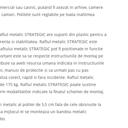
omercial sau casnic, putand fi asezat in arhive, camere
 camari. Politele sunt reglabile pe toata inaltimea
Raftul metalic STRATEGIC are suporti din plastic pentru a
renta si stabilitatea. Raftul metalic STRATEGIC este
Raftului metalic STRATEGIC pot fi pozitionate in functie
portant este sa se respecte instructiunile de montaj pe
ebuie sa aveti resursa umana indicata in instructiunile
ni, manusi de protectie si sa urmati pas cu pas
iza corect, rapid si fara incidente. Raftul metalic
de 175 kg. Raftul metalic STRATEGIC poate sustine
orm modalitatilor indicate la finalul schemei de montaj.
 metalic al politei de 5,5 cm fata de cele obisnuite la
, la mijlocul ei se monteaza un bandou metalic
tei.