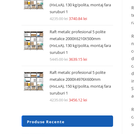
(HxLxA), 130 kg/polita, montaj fara
R
suruburi 1
t
4235.00
lei
3740.84
lei
r
Raft metalic profesional 5 polite
R
metalice 2000X6210X500mm
n
(HxLxA), 130 kg/polita, montaj fara
c
suruburi 1
d
5445.00
lei
3639.15
lei
c
Raft metalic profesional 5 polite
d
metalice 2000X4976X600mm
i
(HxLxA), 150 kg/polita, montaj fara
S
suruburi 1
a
4235.00
lei
3456.12
lei
R
c
Produse Recente
s