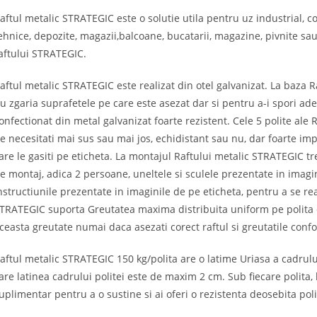
aftul metalic STRATEGIC este o solutie utila pentru uz industrial, c
ehnice, depozite, magazii,balcoane, bucatarii, magazine, pivnite sau
aftului STRATEGIC.
aftul metalic STRATEGIC este realizat din otel galvanizat. La baza 
u zgaria suprafetele pe care este asezat dar si pentru a-i spori ade
onfectionat din metal galvanizat foarte rezistent. Cele 5 polite ale 
e necesitati mai sus sau mai jos, echidistant sau nu, dar foarte im
are le gasiti pe eticheta. La montajul Raftului metalic STRATEGIC tr
e montaj, adica 2 persoane, uneltele si sculele prezentate in imagi
nstructiunile prezentate in imaginile de pe eticheta, pentru a se real
TRATEGIC suporta Greutatea maxima distribuita uniform pe polita 
ceasta greutate numai daca asezati corect raftul si greutatile conf
aftul metalic STRATEGIC 150 kg/polita are o latime Uriasa a cadrului
are latinea cadrului politei este de maxim 2 cm. Sub fiecare polita
uplimentar pentru a o sustine si ai oferi o rezistenta deosebita poli