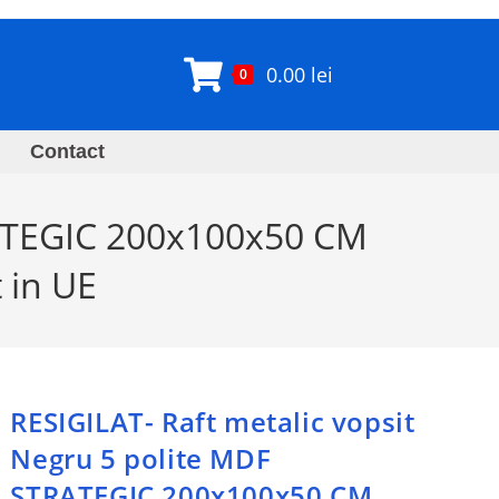
0.00
lei
0
Contact
RATEGIC 200x100x50 CM
t in UE
RESIGILAT- Raft metalic vopsit
Negru 5 polite MDF
STRATEGIC 200x100x50 CM