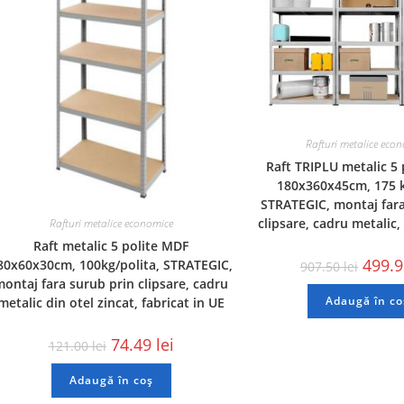
Rafturi metalice eco
Raft TRIPLU metalic 5
180x360x45cm, 175 k
STRATEGIC, montaj fara
clipsare, cadru metalic,
Rafturi metalice economice
Raft metalic 5 polite MDF
499.
80x60x30cm, 100kg/polita, STRATEGIC,
907.50
lei
ontaj fara surub prin clipsare, cadru
Adaugă în co
metalic din otel zincat, fabricat in UE
74.49
lei
121.00
lei
Adaugă în coș