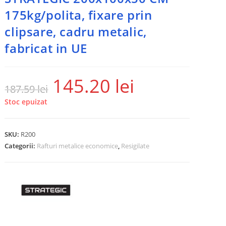
175kg/polita, fixare prin
clipsare, cadru metalic,
fabricat in UE
145.20
lei
187.59
lei
Stoc epuizat
SKU:
R200
Categorii:
Rafturi metalice economice
,
Resigilate