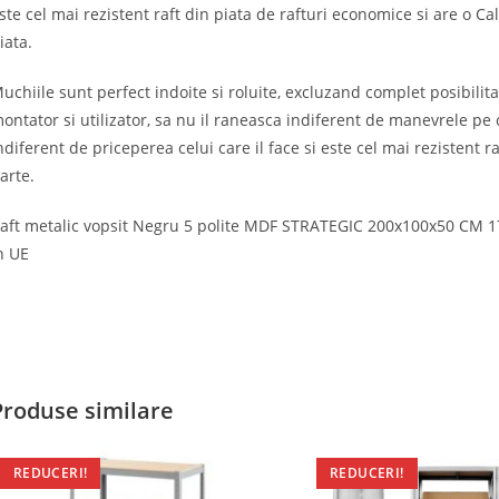
ste cel mai rezistent raft din piata de rafturi economice si are o C
iata.
uchiile sunt perfect indoite si roluite, excluzand complet posibilita
ontator si utilizator, sa nu il raneasca indiferent de manevrele pe c
ndiferent de priceperea celui care il face si este cel mai rezistent 
arte.
aft metalic vopsit Negru 5 polite MDF STRATEGIC 200x100x50 CM 175k
n UE
Produse similare
REDUCERI!
REDUCERI!