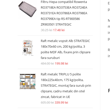
Filtru Hepa compatibil Rowenta
E
RO3718EA RO3753EA RO3724EA
p
RO3731EA RO3786EA RO3798EA
RO3799EA tip RS-RT900586
M
ZR903501 STRATEGIC
m
30.25
lei
17.48
lei
i
p
Raft metalic vopsit Alb STRATEGIC
180x70x60 cm, 200 kg/polita, 3
R
polite MDF Alb, fixare prin clipsare
i
fara suruburi
484.00
lei
199.98
lei
Raft metalic TRIPLU 5 polite
180x225x40cm, 175 kg/polita,
STRATEGIC, montaj fara surub prin
clipsare, cadru metalic din otel
zincat, fabricat in UE
605.00
lei
339.99
lei