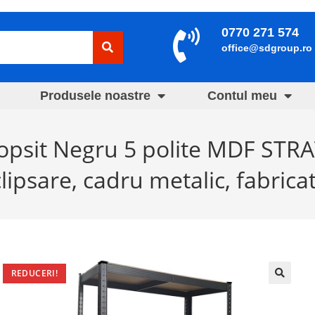
0770 271 574
office@sdgroup.ro
Produsele noastre
Contul meu
 vopsit Negru 5 polite MDF ST
clipsare, cadru metalic, fabrica
REDUCERI!
🔍