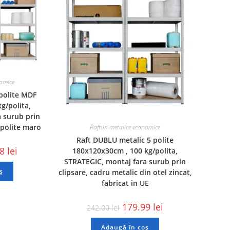
nomice
 polite MDF
g/polita,
 surub prin
 polite maro
Rafturi metalice economice
Raft DUBLU metalic 5 polite
98
lei
180x120x30cm , 100 kg/polita,
STRATEGIC, montaj fara surub prin
ș
clipsare, cadru metalic din otel zincat,
fabricat in UE
179.99
lei
242.00
lei
Adaugă în coș