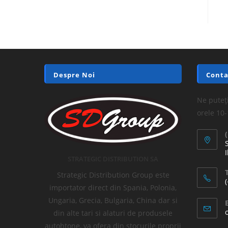
Despre Noi
Conta
Ne puteți
orele 10
I
STRATEGIC DISTRIBUTION SA
T
Strategic Distribution Group este
importator direct din Spania, Polonia,
Ungaria, Grecia, Bulgaria, China dar si
din alte tari si alaturi de produsele
autohtone, va ofera din stocurile proprii