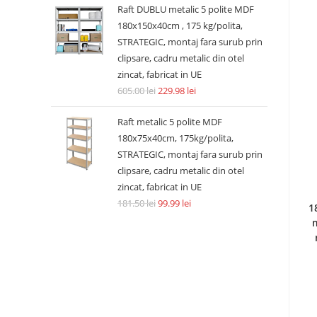
Raft DUBLU metalic 5 polite MDF
180x150x40cm , 175 kg/polita,
STRATEGIC, montaj fara surub prin
clipsare, cadru metalic din otel
zincat, fabricat in UE
605.00
lei
229.98
lei
Raft metalic 5 polite MDF
180x75x40cm, 175kg/polita,
STRATEGIC, montaj fara surub prin
clipsare, cadru metalic din otel
zincat, fabricat in UE
181.50
lei
99.99
lei
1
m