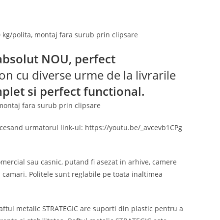
kg/polita, montaj fara surub prin clipsare
absolut
NOU, perfect
n cu diverse urme de la livrarile
plet si perfect functional.
montaj fara surub prin clipsare
ccesand urmatorul link-ul: https://youtu.be/_avcevb1CPg
omercial sau casnic, putand fi asezat in arhive, camere
 camari. Politele sunt reglabile pe toata inaltimea
Raftul metalic STRATEGIC are suporti din plastic pentru a