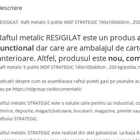
escriere
ESIGILAT- Raft metalic 5 polite MDF STRATEGIC 180x100x60cm , 250 
Raftul metalic RESIGILAT este un produs
functional
dar care are ambalajul de carto
anterioare. Altfel, produsul este
nou, com
aft metalic 5 polite MDF STRATEGIC 180x100x60cm , 250 kg/polita, 
ndicatii despre cum se asambleaza raftul puteti gasi pe youtube a
au pe https://sdgroup.ro/documentatii/
aftul metalic STRATEGIC este o solutie utila pentru uz industrial, c
ehnice, depozite, magazii,balcoane, bucatarii, magazine, pivnite sau
aftului STRATEGIC.
aftul metalic STRATEGIC este realizat din otel galvanizat. La baza 