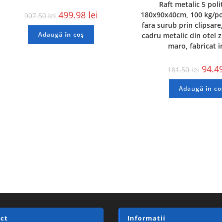
Raft metalic 5 pol
499.98
lei
180x90x40cm, 100 kg/po
907.50
lei
fara surub prin clipsare
Adaugă în coș
cadru metalic din otel z
maro, fabricat 
94.4
181.50
lei
Adaugă în co
ct
Informatii