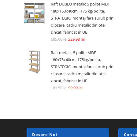
Raft DUBLU metalic 5 polite MDF
180x150x40cm , 175 kg/polita,
STRATEGIC, montaj fara surub prin
clipsare, cadru metalic din otel
zincat, fabricat in UE
605.00
lei
229.98
lei
Raft metalic 5 polite MDF
180x75x40cm, 175kg/polita,
STRATEGIC, montaj fara surub prin
clipsare, cadru metalic din otel
zincat, fabricat in UE
181.50
lei
99.99
lei
Despre Noi
Conta