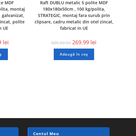
ite MDF
Raft DUBLU metalic 5 polite MDF
lita, montaj
180x180x50cm , 100 kg/polita,
, galvanizat,
STRATEGIC, montaj fara surub prin
incat, polite
clipsare, cadru metalic din otel zincat,
in UE
fabricat in UE
9
lei
269.99
lei
605.00
lei
ș
Adaugă în coș
Contul Meu