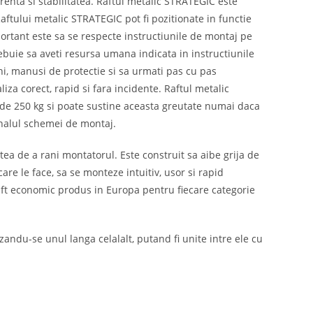
renta si stabilitatea. Raftul metalic STRATEGIC este
Raftului metalic STRATEGIC pot fi pozitionate in functie
portant este sa se respecte instructiunile de montaj pe
ebuie sa aveti resursa umana indicata in instructiunile
ni, manusi de protectie si sa urmati pas cu pas
iza corect, rapid si fara incidente. Raftul metalic
de 250 kg si poate sustine aceasta greutate numai daca
finalul schemei de montaj.
tea de a rani montatorul. Este construit sa aibe grija de
are le face, sa se monteze intuitiv, usor si rapid
 raft economic produs in Europa pentru fiecare categorie
zandu-se unul langa celalalt, putand fi unite intre ele cu