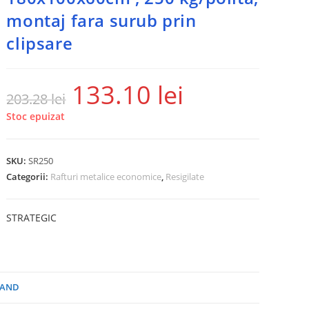
montaj fara surub prin
clipsare
133.10
lei
203.28
lei
Stoc epuizat
SKU:
SR250
Categorii:
Rafturi metalice economice
,
Resigilate
STRATEGIC
AND