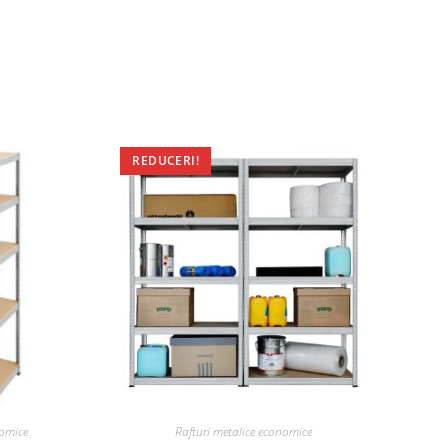
REDUCERI!
nomice
Rafturi metalice economice