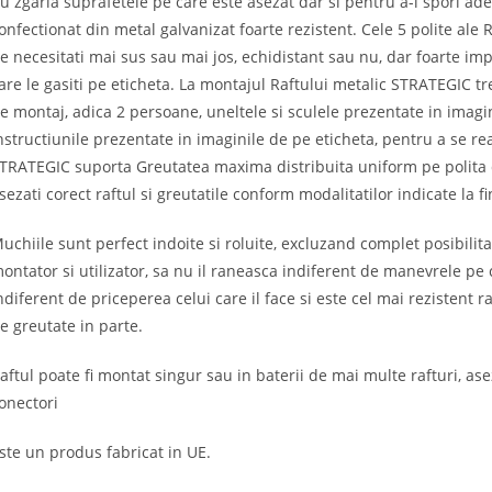
u zgaria suprafetele pe care este asezat dar si pentru a-i spori ade
onfectionat din metal galvanizat foarte rezistent. Cele 5 polite ale 
e necesitati mai sus sau mai jos, echidistant sau nu, dar foarte im
are le gasiti pe eticheta. La montajul Raftului metalic STRATEGIC tr
e montaj, adica 2 persoane, uneltele si sculele prezentate in imagi
nstructiunile prezentate in imaginile de pe eticheta, pentru a se real
TRATEGIC suporta Greutatea maxima distribuita uniform pe polita 
sezati corect raftul si greutatile conform modalitatilor indicate la 
uchiile sunt perfect indoite si roluite, excluzand complet posibilita
ontator si utilizator, sa nu il raneasca indiferent de manevrele pe c
ndiferent de priceperea celui care il face si este cel mai rezistent
e greutate in parte.
aftul poate fi montat singur sau in baterii de mai multe rafturi, ase
onectori
ste un produs fabricat in UE.