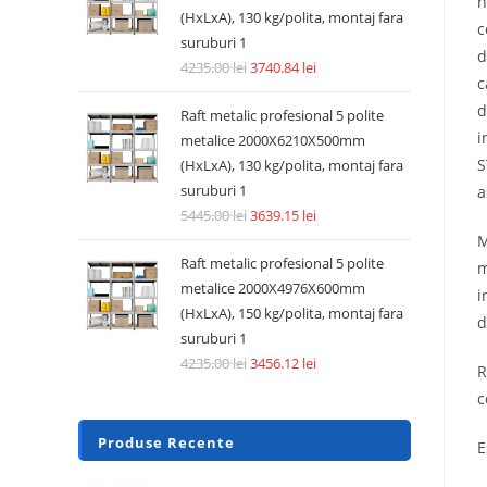
n
(HxLxA), 130 kg/polita, montaj fara
c
suruburi 1
d
4235.00
lei
3740.84
lei
c
d
Raft metalic profesional 5 polite
i
metalice 2000X6210X500mm
S
(HxLxA), 130 kg/polita, montaj fara
suruburi 1
a
5445.00
lei
3639.15
lei
M
Raft metalic profesional 5 polite
m
metalice 2000X4976X600mm
i
(HxLxA), 150 kg/polita, montaj fara
d
suruburi 1
4235.00
lei
3456.12
lei
R
c
Produse Recente
E