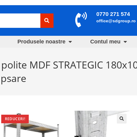
0770 271 574
office@sdgroup.ro
Produsele noastre
Contul meu
5 polite MDF STRATEGIC 180x10
ipsare
REDUCERI!
🔍