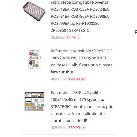
Filtru Hepa compatibil Rowenta
RO3718EA RO3753EA RO3724EA
RO3731EA RO3786EA RO3798EA
RO3799EA tip RS-RT900586
ZR903501 STRATEGIC
30.25
lei
17.48
lei
Raft metalic vopsit Alb STRATEGIC
180x70x60 cm, 200 kg/polita, 3
polite MDF Alb, fixare prin clipsare
fara suruburi
484.00
lei
199.98
lei
Raft metalic TRIPLU 5 polite
180x225x40cm, 175 kg/polita,
STRATEGIC, montaj fara surub prin
clipsare, cadru metalic din otel
zincat, fabricat in UE
605.00
lei
339.99
lei