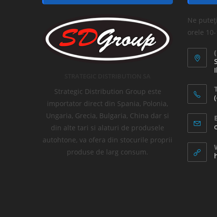
Ne puteți
orele 10
I
STRATEGIC DISTRIBUTION SA
T
Strategic Distribution Group este
importator direct din Spania, Polonia,
Ungaria, Grecia, Bulgaria, China dar si
din alte tari si alaturi de produsele
autohtone, va ofera din stocurile proprii
produse de larg consum.