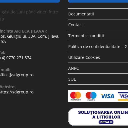
 găsi de Luni până vineri între
Documentatii
-18
Contact
(incinta ARTECA JILAVA):
Termeni si conditii
Sos. Giurgiului, 33A, Com. Jilava,
lfov
Politica de confidentialitate – 
el:
Utilizare Cookies
(+4) 0770 271 574
ANPC
Email:
office@sdgroup.ro
SOL
Website:
https://sdgroup.ro