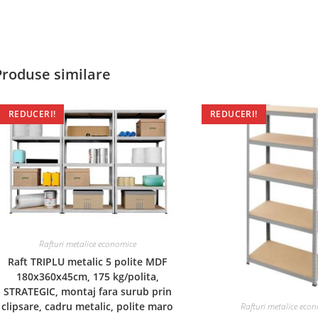
Produse similare
REDUCERI!
REDUCERI!
Rafturi metalice economice
Raft TRIPLU metalic 5 polite MDF
180x360x45cm, 175 kg/polita,
STRATEGIC, montaj fara surub prin
clipsare, cadru metalic, polite maro
Rafturi metalice eco