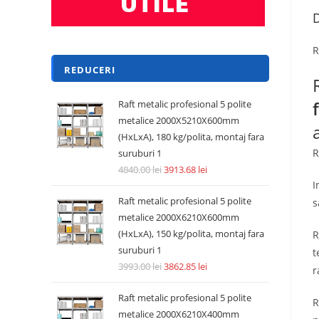
D
R
REDUCERI
Raft metalic profesional 5 polite
metalice 2000X5210X600mm
(HxLxA), 180 kg/polita, montaj fara
R
suruburi 1
4840.00
lei
3913.68
lei
I
Raft metalic profesional 5 polite
s
metalice 2000X6210X600mm
(HxLxA), 150 kg/polita, montaj fara
R
suruburi 1
t
3993.00
lei
3862.85
lei
r
Raft metalic profesional 5 polite
R
metalice 2000X6210X400mm